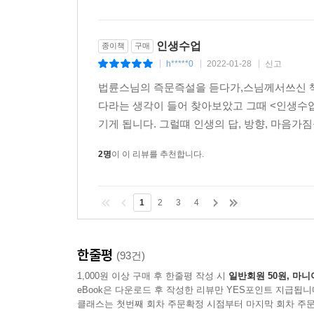
인생수업
종이책
구매
h*****0
2022-01-28
신고
|
|
|
법륜스님의 즉문즉설을 듣다가,스님께서쓰신 책
다라는 생각이 들어 찾아보았고 그때 <인생수업
기게 됩니다. 그럴떄 인생의 답, 방향, 마음가짐을
2명
이 이 리뷰를 추천합니다.
1
2
3
4
한줄평
(93건)
1,000원 이상 구매 후 한줄평 작성 시
일반회원 50원, 마니
eBook은 다운로드 후 작성한 리뷰만 YES포인트 지급됩니
클래스는 첫번째 회차 주문확정 시점부터 마지막 회차 주문