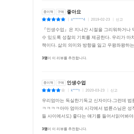
책이다. 삶의 의미와 방향을 잃고 우왕좌왕하는 
좋아요
종이책
구매
곱씹어 생각해볼 수 있게 한다.
s*******4
2019-02-23
신고
|
|
|
『인생수업』은 지나간 시절을 그리워하거나 
수 있도록 성찰의 기회를 제공한다. 우리가 마
책이다. 삶의 의미와 방향을 잃고 우왕좌왕하는 
3명
이 이 리뷰를 추천합니다.
인생수업
종이책
구매
k****r
2020-03-23
신고
|
|
|
우리엄마는 독실한기독교 신자이다.그런데 법륜스
ㅋㅋㅋㅋ아마 엄마의 시각에서 법륜스님은 성직
들 사이에서도) 좋다는 얘기를 들어서읽어봐야지
3명
이 이 리뷰를 추천합니다.