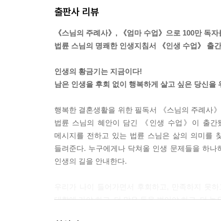
출판사 리뷰
에필로그- 나부터 행복해야 한다
《스님의 주례사》, 《엄마 수업》으로 100만 독
법륜 스님의 명쾌한 인생지침서 《인생 수업》 출간
인생의 황금기는 지금이다!
남은 인생을 후회 없이 행복하게 살고 싶은 당신을
행복한 결혼생활을 위한 필독서 《스님의 주례사》,
법륜 스님의 혜안이 담긴 《인생 수업》이 출간
메시지를 전하고 있는 법륜 스님은 삶의 의미를 
들려준다. 누구에게나 닥쳐올 인생 문제들을 하나
인생의 길을 안내한다.
우리가 나이 들어가면서 후회하고, 만족하지 못하
대학에 가야 하고, 더 많은 돈을 벌어야 하고, 더 
때문이다. 스님은 지금까지 삶의 우선순위였던 재물,