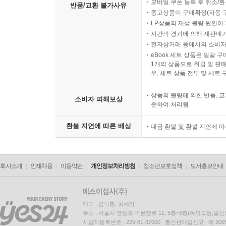
모바일 쿠폰 등록 후 취소/환
반품/교환 불가사유
중고상품이 구매확정(자동 
LP상품의 재생 불량 원인이 기
시간의 경과에 의해 재판매가
전자상거래 등에서의 소비자
eBook 세트 상품은 일괄 
1개의 상품으로 취급 및 판매
우, 세트 상품 전부 및 세트
상품의 불량에 의한 반품, 교
소비자 피해보상
준하여 처리됨
환불 지연에 따른 배상
대금 환불 및 환불 지연에 
회사소개
인재채용
이용약관
개인정보처리방침
청소년보호정책
도서홍보안내
대표 : 김석환, 최세라
주소 : 서울시 영등포구 은행로 11, 5층~6층(여의도동,일신
사업자등록번호 : 229-81-37000 통신판매업신고 : 제 200