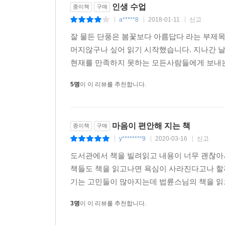
인생 수업
종이책
구매
흔들리지 않고 편안하게 나이 들어가기 위해서는 ‘
a*****8
2018-01-11
신고
|
|
|
내일 행복할 수 없고, 이생에서 행복하지 못하면 설령
잘 물든 단풍은 봄꽃보다 아름답다 라는 부제목
불만이 있다. 어디를 가도 저절로 행복해지는 데는 
머지않구나 싶어 읽기 시작했습니다. 지나간 
현재를 만족하지 못하는 모든사람들에게 보내는 
스님은 주어진 현실에서 이치에 맞게 마음을 살피다
해나갈 때 우리는 자유로워지고, 오늘보다 내일이 더
5명
이 이 리뷰를 추천합니다.
어떻게 했든, 아내가 어떻게 했든, 자식이 어떻게 
것이다.
마음이 편안해 지는 책
종이책
구매
삶과 죽음은 하나의 변화일 뿐임을 받아들이고, 
y********9
2020-03-16
신고
|
|
|
풀어내면 내 마음이 편안해진다. 욕심을 버리면 일이
올지 알 수 없기 때문에 오늘을 마지막처럼 최선을 다
도서관에서 책을 빌려읽고 내용이 너무 괜찮아서
추구하는 성공과 상관없이 스스로 만족하는 삶을 
책들도 책을 읽고나면 욕심이 사라진다고나 할
그게 곧 행복한 인생임을 깨닫게 한다.
기는 고민들이 많아지는데 법륜스님의 책을 읽
3명
이 이 리뷰를 추천합니다.
법륜 스님의 《인생 수업》은 지나간 시절을 그
돌아볼 수 있도록 성찰의 기회를 제공한다. 우리가