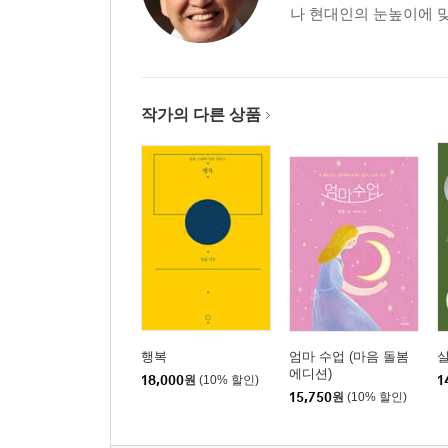
- 더 사랑해서가 아니라 더 기대해서 외로운 것
나 현대인의 눈높이에 맞
- 행복을 구걸하지 마라
- 간병은 복을 짓는 일
- 나이 들수록 버리기 힘든 마음의 습관
- 후회 없이 부모를 모시려면
작가의 다른 상품
- 집착과 외면의 굴레에서 벗어나기
- 돈 대신 등 두드려주는 사랑
- 지혜롭게 손주 돌보는 법
5장. 인생 후반전, 즐겁고 행복하게 일하는 법
- 부족하다고 느끼면 가난하고, 여유를 느끼면 부자
- 실직의 순간은 누구에게나 온다
- 돈, 직위, 명예가 ‘나’를 대신할 수 없다
- 지금, 10년 뒤 하고 싶은 일을 경험하라
행복
엄마 수업 (마음 돌봄
- 가까운 사람에게 돈을 빌려주려거든 그냥 주라
에디션)
18,000
원
(10% 할인)
1
- 퇴직 후 3년 동안 복 짓기
15,750
원
(10% 할인)
- 은퇴 뒤에 자유롭게 살 권리
- 목사님은 정규직, 스님은 비정규직