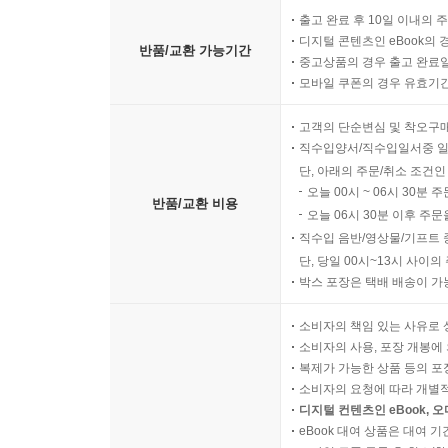
출고 완료 후 10일 이내의 
디지털 콘텐츠인 eBook의 
반품/교환 가능기간
중고상품의 경우 출고 완료일
모바일 쿠폰의 경우 유효기간(
고객의 단순변심 및 착오구
직수입양서/직수입일서중 일
단, 아래의 주문/취소 조건인
오늘 00시 ~ 06시 30분 
반품/교환 비용
오늘 06시 30분 이후 주문
직수입 음반/영상물/기프트 
단, 당일 00시~13시 사이
박스 포장은 택배 배송이 가
소비자의 책임 있는 사유로 
소비자의 사용, 포장 개봉에 
복제가 가능한 상품 등의 포장을 
소비자의 요청에 따라 개별
디지털 컨텐츠인 eBook, 
eBook 대여 상품은 대여 기