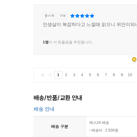
종이책
구매
인생살이 복잡하다고 느낄때 읽으니 위안이되
1명
이 이 한줄평을 추천합니다.
1
2
3
4
5
6
7
8
9
10
배송/반품/교환 안내
배송 안내
예스24 배송
배송 구분
배송비 : 2,500원