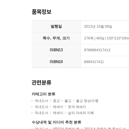
품목정보
발행일
2013년 10월 09일
쪽수, 무게, 크기
276쪽 | 465g | 150*210*20
ISBN13
9788984317413
ISBN10
8984317411
관련분류
카테고리 분류
국내도서
종교
불교
불교 명상/수행
국내도서
에세이
한국 에세이
국내도서
에세이
삶의 자세와 지혜
수상내역 및 미디어 추천 분류