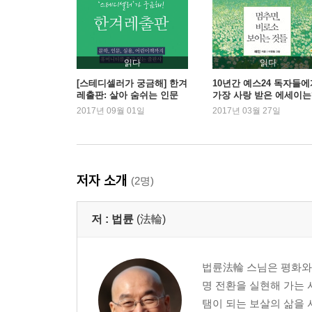
- 삶과 죽음은 하나의 변화일 뿐
- 자살, 못마땅한 나를 살해하는 것
- ‘죽고 싶다’는 말은 ‘살고 싶다’는 신호
읽다
읽다
3장. 사흘 슬퍼했다면 그것으로 충분하다
[스테디셀러가 궁금해] 한겨
10년간 예스24 독자들에
레출판: 살아 숨쉬는 인문
가장 사랑 받은 에세이는
- 쌀과자처럼 바삭한 이별
교양
2017년 09월 01일
2017년 03월 27일
- 사별의 슬픔이 계속되거든
- 누구를 위해 제사를 지내는가
- 딱 3일만 슬퍼하고 정을 끊어라
- 아들이 주고 간 선물
저자 소개
(2명)
- 떠난 사람을 위한 이별 방식
- 벗어놓은 헌옷에 집착하지 마라
저 :
법륜
(法輪)
4장. 아픈 인연의 매듭을 풀다
- 상대가 아닌 내 마음부터 살펴라
법륜法輪 스님은 평화와
- 결혼은 행복의 보증수표가 아니다
명 전환을 실현해 가는 
- 후회와 상처를 남기지 않는 이별법
탬이 되는 보살의 삶을 