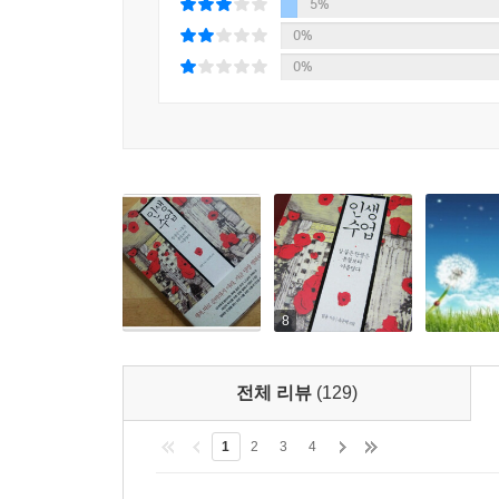
5%
스님은 잘 물든 단풍이 되기 위해서는 ‘지나침’을 경
0%
지나치면 이겨내지 못하기 때문이다. 나이 들면 뭐
0%
저것도 하면 “젊은이가 용기도 있고 의욕이 있다.” 
그럼 진정으로 성공한 인생, 아름다운 인생은 어
말한다. 어떤 일을 하는가는 그리 중요하지 않다.
그런데 자꾸 이런저런 이유를 붙여서 자신을 괴롭히면
우리는 한치 앞을 모르고 살아간다. 다른 사람의 건
수도 있다. 가까운 사람의 죽음으로 한없이 슬퍼할
원수가 되기도 하고, 부모로서 자식으로 갈등하면서
8
내려놓을 때 엉킨 실타래가 풀리기 시작한다고 이야
모두 풀리는 순간이다.
전체 리뷰
(129)
지금 나부터 행복하면 된다!
1
2
3
4
행복한 인생을 위해 따로 준비할 것은 없다!