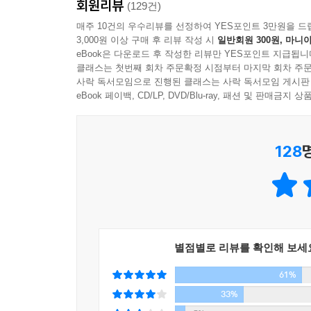
회원리뷰
있어 정작 중요한 것이 보이지 않는다는 것이다.
(129건)
강조한다.
매주 10건의 우수리뷰를 선정하여 YES포인트 3만원을 드
3,000원 이상 구매 후 리뷰 작성 시
일반회원 300원, 마니아
eBook은 다운로드 후 작성한 리뷰만 YES포인트 지급됩니
스님은 힘겨운 시대, 팍팍한 현실을 헤쳐 나가야 하
클래스는 첫번째 회차 주문확정 시점부터 마지막 회차 주문
지난 이야기를 하면서 추억에 잠기고 지난 세월을 그
사락 독서모임으로 진행된 클래스는 사락 독서모임 게시판
사람은 ‘인생 경험을 많이 했더니 이해의 폭이 
eBook 페이백, CD/LP, DVD/Blu-ray, 패션 및 판매금
불필요하게 지나간 시절을 그리워하거나 닥쳐올 
서글프지 않고, 인생의 마지막 순간까지 행복하게 살
128
잘 물든 단풍은 봄꽃보다 아름답다!
행복을 내일로 미루지 않고 오늘 자기 삶에 만족하
자기에게 주어진 삶을 받아들인 사람의 얼굴은 무척이
듯이 늙음이 비참해지지도 않고 초라해지지도 않고 
별점별로 리뷰를 확인해 보세
이미 평화로움이 깃들어 있다. 아등바등 젊어지려
61%
대로, 늙으면 늙는 대로, 병이 나면 병나는 대로,
불편하면 ‘그동안 많이 부려 먹었으니까 고장 날 때가
33%