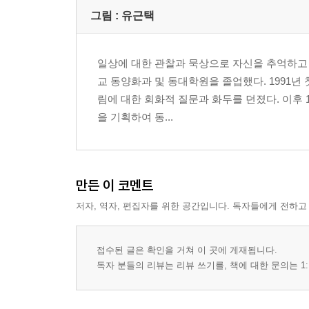
- 서로 다름을 인정하면 다툼이 사라진다
그림 :
유근택
- 일에서 내 삶의 활력소를 만드는 법
- ‘왕년에’라는 의식 내려놓기
일상에 대한 관찰과 묵상으로 자신을 추억하고 
교 동양화과 및 동대학원을 졸업했다. 1991년 
6장. 잘 물든 단풍은 봄꽃보다 아름답다
림에 대한 회화적 질문과 화두를 던졌다. 이후 
- 잘 물든 단풍은 봄꽃보다 아름답다
을 기획하여 동...
- 농부보다 목동처럼 살아라
- 잔소리와 간섭은 자식과 등지게 한다
- 자식을 효자로 만드는 법
- 먹고살 기본은 쥐고 있어야 한다
만든 이 코멘트
- 세상에서 입은 은혜는 갚고 떠나기
저자, 역자, 편집자를 위한 공간입니다. 독자들에게 전하고
- 살아 있을 때 나눠줘야 선물이다
- 대가를 기대하지 않는 보시
- 마음의 오랜 습관을 바꾸는 기도
접수된 글은 확인을 거쳐 이 곳에 게재됩니다.
독자 분들의 리뷰는 리뷰 쓰기를, 책에 대한 문의는 1:
- 빚 갚는 셈 치고 집안일을 하라
- 조급함을 버리는 수행들
- 진실로 그행복과 불행 다른 사람이 만드는 것이 