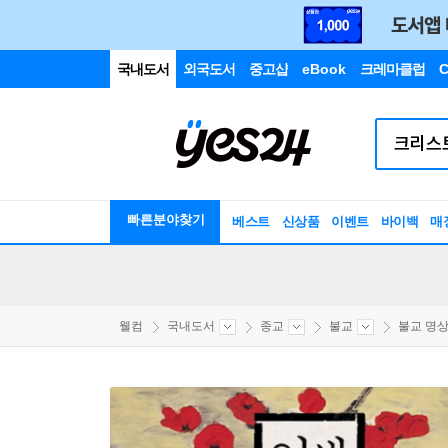
국내도서
외국도서
중고샵
eBook
크레마클럽
C
빠른분야찾기
베스트
신상품
이벤트
바이백
매
웰컴
국내도서
종교
불교
불교 명상