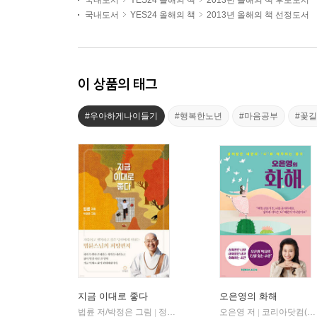
국내도서
YES24 올해의 책
2013년 올해의 책 후보도서
국내도서
YES24 올해의 책
2013년 올해의 책 선정도서
이 상품의 태그
#우아하게나이들기
#행복한노년
#마음공부
#꽃
지금 이대로 좋다
오은영의 화해
법륜 저/박정은 그림
정토출판
오은영 저
코리아닷컴(Korea.com)
|
|