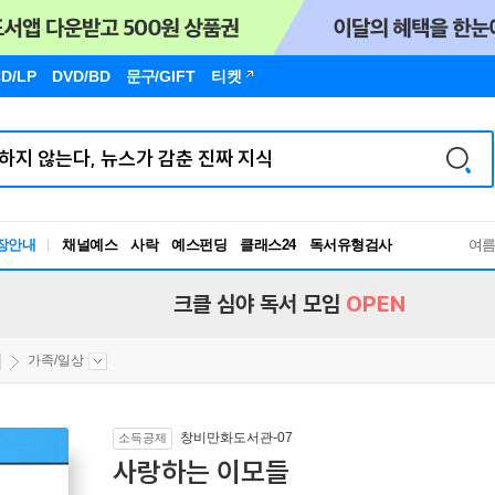
D/LP
DVD/BD
문구
/GIFT
티켓
장안내
채널예스
사락
예스펀딩
클래스24
독서유형검사
여
RBTI Lab
독서유형검사
크클 심야 독서 모임
OPEN
가족/일상
창비만화도서관-07
소득공제
사랑하는 이모들