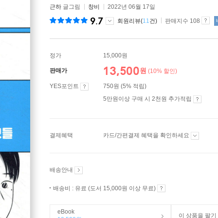
근하
글그림
창비
2022년 06월 17일
9.7
회원리뷰(
11
건)
판매지수 108
정가
15,000원
13,500
원
판매가
(10% 할인)
YES포인트
750원 (5% 적립)
5만원이상 구매 시 2천원 추가적립
결제혜택
카드/간편결제 혜택을 확인하세요
배송안내
배송비 : 유료 (도서 15,000원 이상 무료)
eBook
이 상품을 팔기