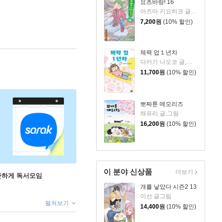
요츠바랑! 16
아즈마 키요히코 글,그림
7,200
원
(10% 할인)
체력 업１년차
다카기 나오코 글,그림
11,700
원
(10% 할인)
뽀짜툰 메모리즈
채유리 글,그림
16,200
원
(10% 할인)
이 분야 신상품
더보기
꾸준하게 독서모임
개를 낳았다 시즌2 13
이선 글그림
펼쳐보기
14,400
원
(10% 할인)