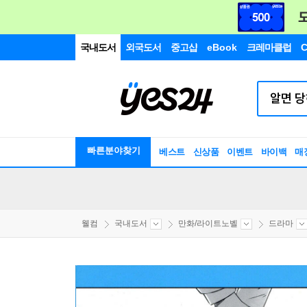
국내도서
외국도서
중고샵
eBook
크레마클럽
C
빠른분야찾기
베스트
신상품
이벤트
바이백
매
웰컴
국내도서
만화/라이트노벨
드라마