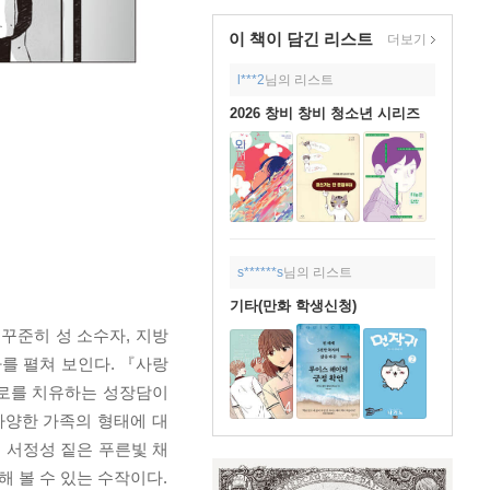
이 책이 담긴
리스트
더보기
l***2
님의 리스트
2026 창비 창비 청소년 시리즈
s******s
님의 리스트
기타(만화 학생신청)
꾸준히 성 소수자, 지방
를 펼쳐 보인다. 『사랑
스로를 치유하는 성장담이
다양한 가족의 형태에 대
 서정성 짙은 푸른빛 채
 볼 수 있는 수작이다.