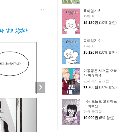
1
/3
육아일기 5
자까 저
15,120
원
(10% 할인)
육아일기 6
자까 저
15,120
원
(10% 할인)
여동생은 시스콤 오빠
가 귀찮아 4
요시미즈 글그림
11,700
원
(10% 할인)
나는 오늘도 고민하느
라 바빠요
아요 글그림
19,000
원
(5% 할인)