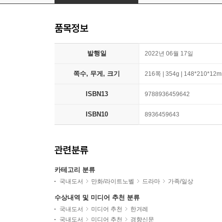
품목정보
발행일
2022년 06월 17일
쪽수, 무게, 크기
216쪽 | 354g | 148*210*12
ISBN13
9788936459642
ISBN10
8936459643
관련분류
카테고리 분류
국내도서
만화/라이트노벨
드라마
가족/일상
수상내역 및 미디어 추천 분류
국내도서
미디어 추천
한겨레
국내도서
미디어 추천
경향신문