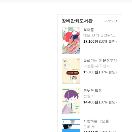
창비만화도서관
더보기
외꺼풀
데브 JJ 리 글그림/이주혜 역
17,100
원
(10% 할인)
글쓰기는 한 문장부터
이강룡 저/국민지 그림
15,300
원
(10% 할인)
뒤늦은 답장
정원 저
14,400
원
(10% 할인)
사랑하는 이모들
근하 저