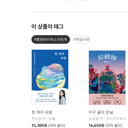
이 상품의 태그
#룸펜레터에소개된책
#책읽아웃
천 개의 파랑
지구 끝의 온실
천선란 저
허블
김초엽 저
자이언트북스
|
|
15,300
원
(10% 할인)
16,650
원
(10% 할인)