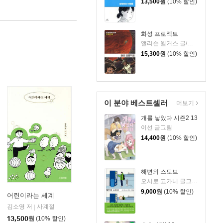
13,500
원
(10% 할인)
화성 프로젝트
앨리슨 윌거스 글/와이어스 예이츠 그림/이지유 역
15,300
원
(10% 할인)
이 분야 베스트셀러
더보기
개를 낳았다 시즌2 13
이선 글그림
14,400
원
(10% 할인)
해변의 스토브
오시로 고가니 글그림/김진희 역
9,000
원
(10% 할인)
어린이라는 세계
김소영 저
사계절
|
13,500
원
(10% 할인)