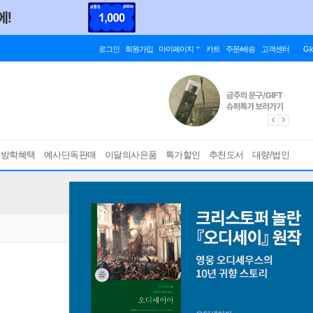
로그인
회원가입
마이페이지
카트
주문/배송
고객센터
Gl
름방학혜택
예사단독판매
이달의사은품
특가할인
추천도서
대량/법인