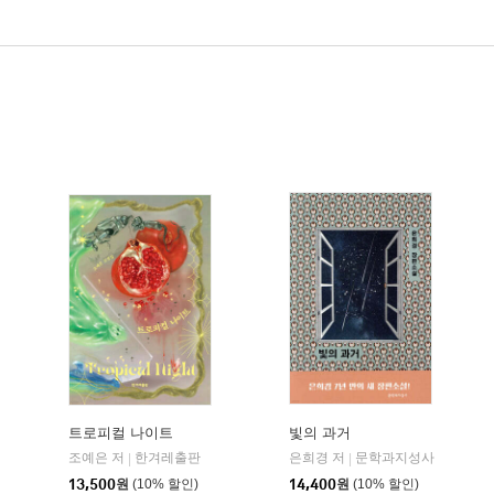
트로피컬 나이트
빛의 과거
조예은 저
한겨레출판
은희경 저
문학과지성사
|
|
13,500
원
(10% 할인)
14,400
원
(10% 할인)