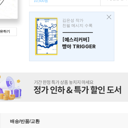
10,500원
김은성 작가
친필 메시지 수록
유하기
---------------
[예스리커버]
빵야 TRIGGER
배송/반품/교환