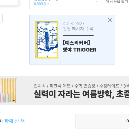
이 상품을 팔기
6,000원 ~
김은성 작가
친필 메시지 수록
---------------
[예스리커버]
빵야 TRIGGER
들이
함께 산 책