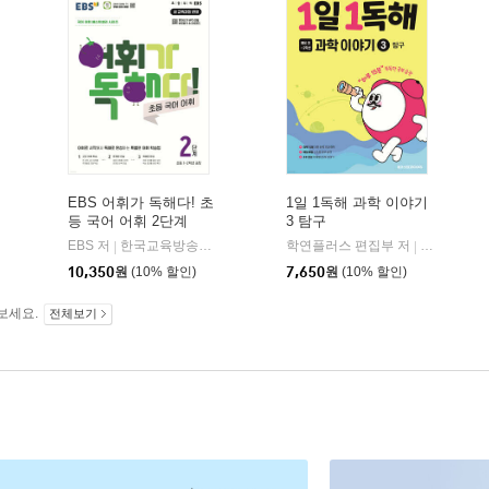
EBS 어휘가 독해다! 초
1일 1독해 과학 이야기
등 국어 어휘 2단계
3 탐구
EBS 저
한국교육방송공사
학연플러스 편집부 저
메가스터디
|
|
10,350
원
(10% 할인)
7,650
원
(10% 할인)
보세요.
전체보기