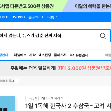
D/LP
DVD/BD
문구
/GIFT
티켓
장안내
채널예스
사락
예스펀딩
클래스24
독서유형검사
여
RBTI Lab
독서유형검사
주말에는 더욱 알뜰하게!
최대 2,000원 상품권 받으
기타(초등1)
1일 1독해 시리즈
소득공제
1일 1독해 한국사 2 후삼국~고려 