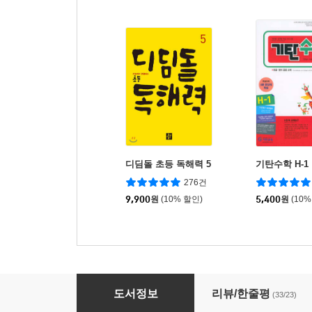
디딤돌 초등 독해력 5
기탄수학 H-1
276건
9,900
원
(10% 할인)
5,400
원
(10%
1일 1독해 한국사 2 후삼국~고려 시대편
도서정보
리뷰/한줄평
(33/23)