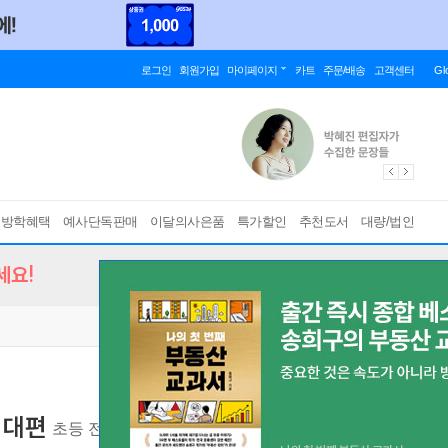
로그인
회원가입
마이페이지
카트
주문/배송
고객센터
Gl
름방학혜택
예사단독판매
이달의사은품
특가할인
추천도서
대량/법인
세요!
시대편
초등 전학년
[ 개정판 ]