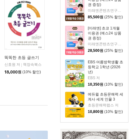
권 증정)
미래엔콘텐츠연구회 저
85,500
원
(25% 할인)
[미래엔] 초코 1개월
이용권 (예스24 상품
권 증정)
미래엔콘텐츠연구회 저
28,500
원
(25% 할인)
똑똑한 초등 글쓰기
EBS 여름방학생활 초
신효원 저
책장속북스
|
등학교 1학년 (2026
북스
년)
18,000
원
(10% 할인)
EBS 저
10,350
원
(10% 할인)
에듀윌 초등문해력 세
계사 세계 인물 3
초등문해력랩스 저
10,800
원
(10% 할인)