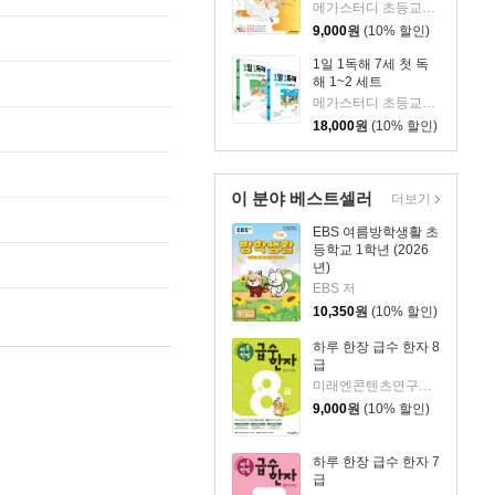
메가스터디 초등교육 연구소,상상오름 저
9,000
원
(10% 할인)
1일 1독해 7세 첫 독
해 1~2 세트
메가스터디 초등교육 연구소 ,이경미 저/메가스터디 초등교육 연구소 ,이현숙 저
18,000
원
(10% 할인)
이 분야 베스트셀러
더보기
EBS 여름방학생활 초
등학교 1학년 (2026
년)
EBS 저
10,350
원
(10% 할인)
하루 한장 급수 한자 8
급
미래엔콘텐츠연구회 저
9,000
원
(10% 할인)
하루 한장 급수 한자 7
급