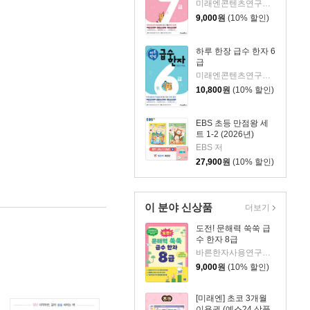
미래엔콘텐츠연구회 저
9,000
원
(10% 할인)
하루 한장 급수 한자 6
급
미래엔콘텐츠연구회 저
10,800
원
(10% 할인)
EBS 초등 만점왕 세
트 1-2 (2026년)
EBS 저
27,900
원
(10% 할인)
이 분야 신상품
더보기
도전! 문해력 쑥쑥 급
수 한자 8급
바른한자사용연구회 저
9,000
원
(10% 할인)
[미래엔] 초코 3개월
이용권 (예스24 상품