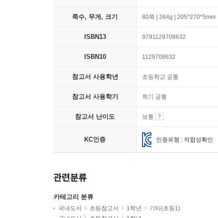
쪽수, 무게, 크기
80쪽 | 264g | 205*270*5mm
ISBN13
9791129708632
ISBN10
1129708632
참고서 사용학년
초등학교 공통
참고서 사용학기
학기 공통
참고서 난이도
보통
KC인증
인증유형 : 적합성확인
관련분류
카테고리 분류
국내도서
초등참고서
1학년
기타(초등1)