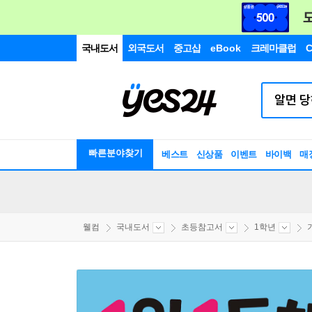
국내도서
외국도서
중고샵
eBook
크레마클럽
C
빠른분야찾기
베스트
신상품
이벤트
바이백
매
웰컴
국내도서
초등참고서
1학년