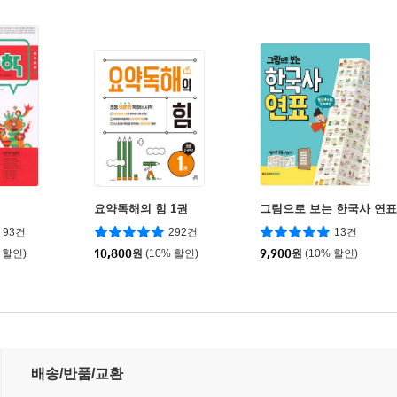
요약독해의 힘 1권
그림으로 보는 한국사 연표
93건
292건
13건
 할인)
10,800
원
(10% 할인)
9,900
원
(10% 할인)
배송/반품/교환