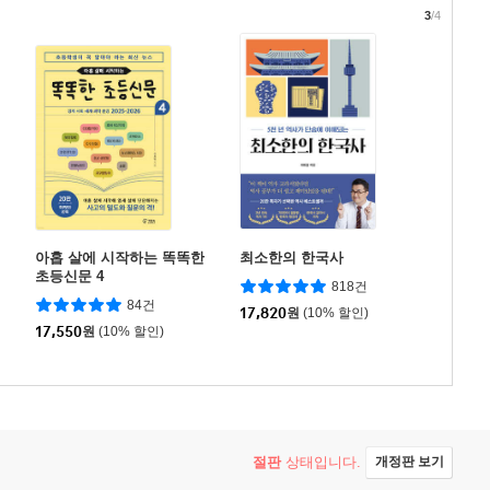
3
/4
아홉 살에 시작하는 똑똑한
최소한의 한국사
초등신문 4
818건
84건
17,820
원
(10% 할인)
17,550
원
(10% 할인)
절판
상태입니다.
개정판 보기