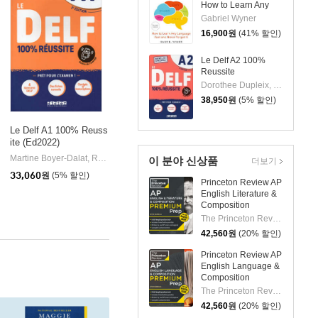
How to Learn Any
Language Fast and
Gabriel Wyner
Never Forget It
16,900
원
(41% 할인)
Le Delf A2 100%
Reussite
Dorothee Dupleix, Catherine Houssa, Marie Rabin
38,950
원
(5% 할인)
Le Delf A1 100% Reuss
ite (Ed2022)
ier
Martine Boyer-Dalat, Romain Chretien, Nicolas Frappe
Didier
|
이 분야 신상품
더보기
33,060
원
(5% 할인)
Princeton Review AP
English Literature &
Composition
Premium Prep, 27th
The Princeton Review
Edition: 6 Practice
42,560
원
(20% 할인)
Tests + Digital
Practice Online +
Princeton Review AP
Content Review
English Language &
Composition
Premium Prep, 21st
The Princeton Review
Edition: 8 Practice
42,560
원
(20% 할인)
Tests + Digital