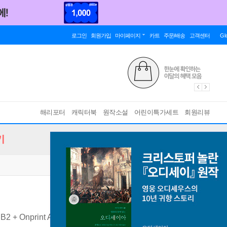
로그인
회원가입
마이페이지
카트
주문/배송
고객센터
Gl
해리포터
캐릭터북
원작소설
어린이특가세트
회원리뷰
기
 B2 + Onprint App
[ Didierfle.app 적용 ]
바인딩 & 에디션 안내