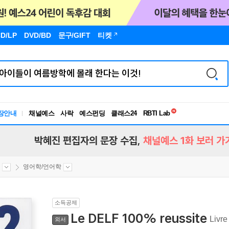
D/LP
DVD/BD
문구
/GIFT
티켓
독서유형검사
RBTI Lab
장안내
채널예스
사락
예스펀딩
클래스24
독서유형검사
박혜진 편집자의 문장 수집,
채널예스 1화 보러 가
영어학/언어학
소득공제
Le DELF 100% reussite
Livre
외서