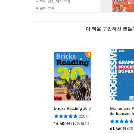
지브리 관련 외서 모음
책보다 부록
이 책을 구입하신 분
Bricks Reading 30 3
Grammaire P
du francais I
226건
e. Livre (+CD
14,400
원
(10% 할인)
61,560
원
(5%