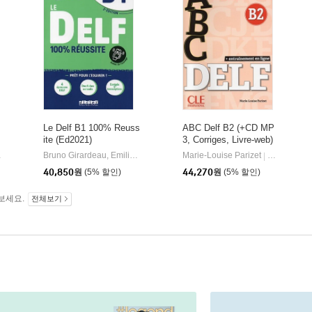
s
Le Delf B1 100% Reuss
ABC Delf B2 (+CD MP
ite (Ed2021)
3, Corriges, Livre-web)
idier
Bruno Girardeau, Emilie Jacament, Marie Warzecha Salin
Marie-Louise Parizet
Editions Did
CLE
|
|
40,850
원
(5% 할인)
44,270
원
(5% 할인)
보세요.
전체보기