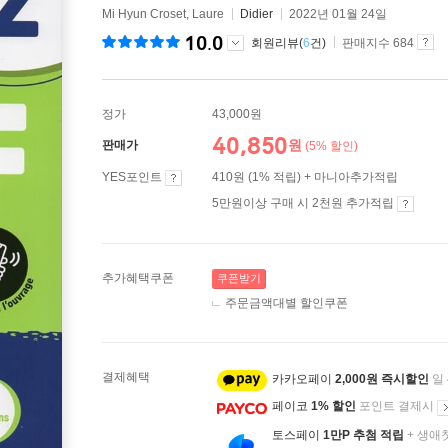
Mi Hyun Croset, Laure
Didier
2022년 01월 24일
10.0
회원리뷰(
6
건)
판매지수 684
정가
43,000원
40,850
원
판매가
(5% 할인)
YES포인트
410원 (1% 적립) + 마니아추가적립
5만원이상 구매 시 2천원 추가적립
추가혜택쿠폰
쿠폰받기
주문금액대별 할인쿠폰
결제혜택
카카오페이
2,000원 즉시할인
일
페이코
1% 할인
포인트 결제시
토스페이
1만P 추첨 적립
+ 생애