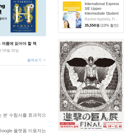
Practice Online +
International Express
Content Review
3/E Upper-
Intermediate Student
Book with Pocket
Rachel Appleby, Frances Watkins
Book
35,550
원
(10% 할인)
ng - 여름에 읽어야 할 책
년 09월 30일
펼쳐보기
는 본 수험서를 효과적으
oogle 플랫폼 이용자는