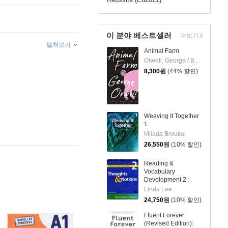
이 분야 베스트셀러
더보기
펼쳐보기
Animal Farm
Orwell, George / Baker, Russell / Obreht, Tea
8,300
원
(44% 할인)
Weaving It Together
1
Milada Broukal
26,550
원
(10% 할인)
Reading &
Vocabulary
Development 2 :
Thoughts & Notions
Linda Lee
24,750
원
(10% 할인)
Fluent Forever
(Revised Edition):