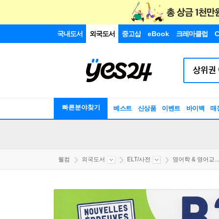
국내도서
외국도서
중고샵
eBook
크레마클럽
C
빠른분야찾기
베스트
신상품
이벤트
바이백
매
웰컴
외국도서
ELT/사전
영어학 & 영어교...