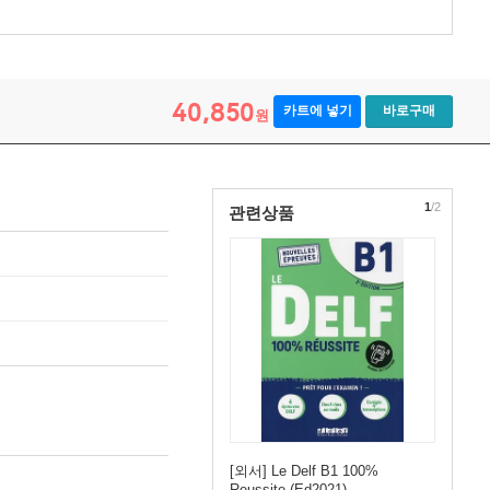
40,850
카트에 넣기
바로구매
원
1
/2
관련상품
[외서] Le Delf B1 100%
Reussite (Ed2021)