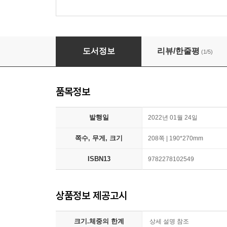
Le DELF 100% reussite
도서정보
리뷰/한줄평
(1/5)
품목정보
발행일
2022년 01월 24일
쪽수, 무게, 크기
208쪽 | 190*270mm
ISBN13
9782278102549
상품정보 제공고시
크기.체중의 한계
상세 설명 참조