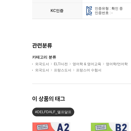
인증유형 : 확인 중
KC인증
인증번호 : -
관련분류
카테고리 분류
외국도서
ELT/사전
영어학 & 영어교육
영어학/언어학
외국도서
프랑스도서
프랑스어 수험서
이 상품의 태그
#DELFDALF_델프달프