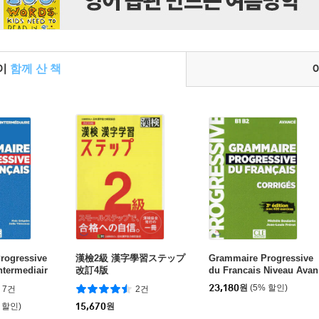
들이
함께 산 책
rogressive
漢檢2級 漢字學習ステップ
Grammaire Progressive
ntermediair
改訂4版
du Francais Niveau Avan
, Appli-web)
ce. Corriges
23,180
원
(5% 할인)
7건
2건
 할인)
15,670
원