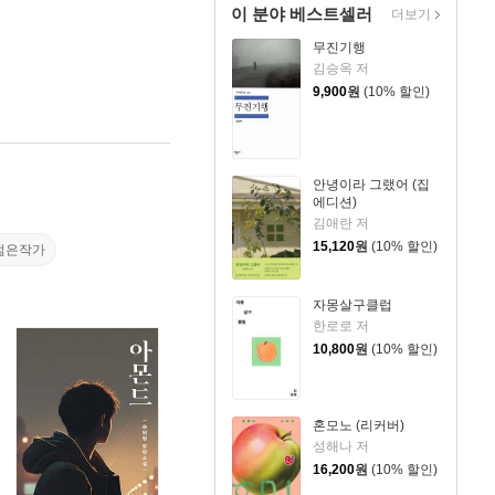
이 분야 베스트셀러
더보기
무진기행
김승옥 저
9,900
원
(10% 할인)
안녕이라 그랬어 (집
에디션)
김애란 저
15,120
원
(10% 할인)
젊은작가
자몽살구클럽
한로로 저
10,800
원
(10% 할인)
혼모노 (리커버)
성해나 저
16,200
원
(10% 할인)