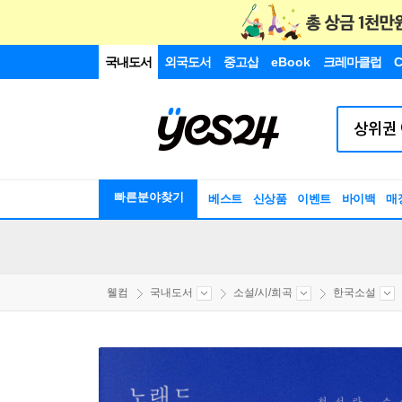
국내도서
외국도서
중고샵
eBook
크레마클럽
C
빠른분야찾기
베스트
신상품
이벤트
바이백
매
웰컴
국내도서
소설/시/희곡
한국소설