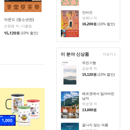
인비인
성해나 저
아몬드 (청소년판)
16,200
원
(10% 할인)
손원평 저
다즐링
|
15,120
원
(10% 할인)
이 분야 신상품
더보기
무진기행
김승옥 저
15,120
원
(10% 할인)
베르겐에서 잃어버린
남자
박순영 저
13,000
원
끝나지 않는 여름