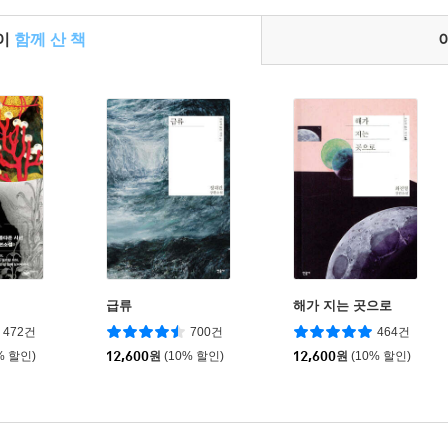
들이
함께 산 책
급류
해가 지는 곳으로
472건
700건
464건
% 할인)
12,600
원
(10% 할인)
12,600
원
(10% 할인)