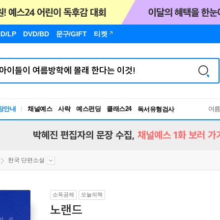
D/LP
DVD/BD
문구
/GIFT
티켓
장안내
채널예스
사락
예스펀딩
클래스24
독서유형검사
여
RBTI Lab
독서유형검사
박혜진 편집자의 문장 수집,
채널예스 1화 보러 가
한국 단편소설
소득공제
오늘의책
노랜드