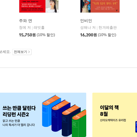
주와 연
인비인
청예 저
래빗홀
성해나 저
한겨레출판
|
|
15,750
원
(10% 할인)
16,200
원
(10% 할인)
보세요.
전체보기