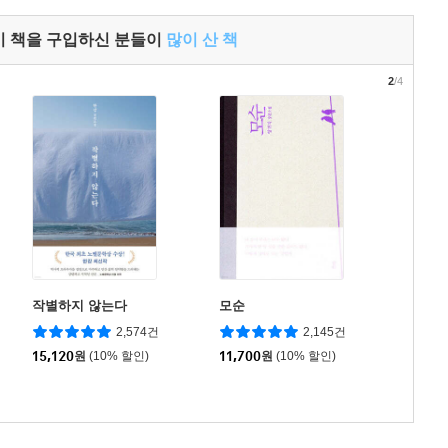
이 책을 구입하신 분들이
많이 산 책
2
/4
작별하지 않는다
모순
2,574건
2,145건
15,120
원
(10% 할인)
11,700
원
(10% 할인)