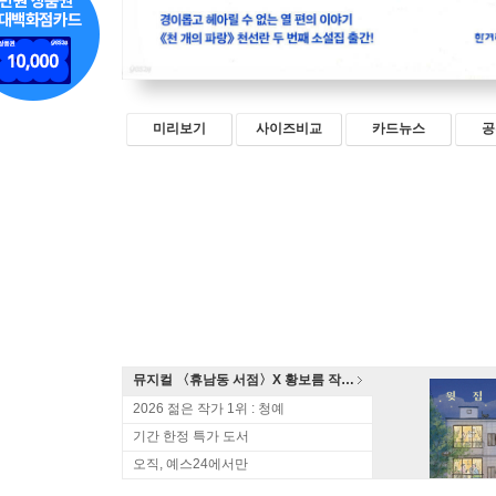
미리보기
사이즈비교
카드뉴스
공
뮤지컬 〈휴남동 서점〉X 황보름 작가 북토크
2026 젊은 작가 1위 : 청예
기간 한정 특가 도서
오직, 예스24에서만