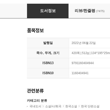
노랜드
도서정보
리뷰/한줄평
(74/75)
품목정보
발행일
2022년 06월 22일
쪽수, 무게, 크기
420쪽 | 512g | 134*195*25
ISBN13
9791160404944
ISBN10
1160404941
관련분류
카테고리 분류
국내도서
소설/시/희곡
한국소설
한국 단편소설