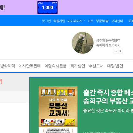
로그인
회원가입
마이페이지
카트
주문/배송
고객센터
Gl
름방학혜택
예사단독판매
이달의사은품
특가할인
추천도서
대량/법인
기