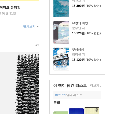
이건호 저
15,300
원
(10% 할인)
캐릭터즈 유리컵
년 08월 31일
유령의 비행
펼쳐보기
문수인 저
15,120
원
(10% 할인)
1
/5
펫페페페
짐리원 저
15,120
원
(10% 할인)
이 책이 담긴
리스트
더보기
m******l
님의 리스트
문학