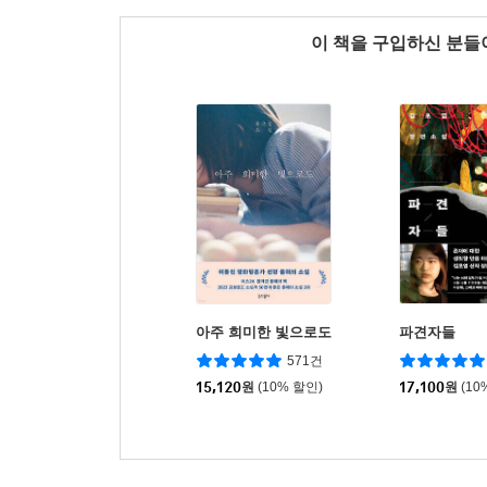
이 책을 구입하신 분
아주 희미한 빛으로도
파견자들
571건
15,120
원
(10% 할인)
17,100
원
(10