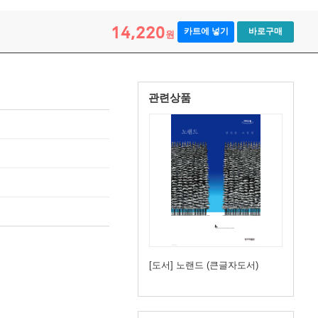
14,220
카트에 넣기
바로구매
원
관련상품
[도서] 노랜드 (큰글자도서)