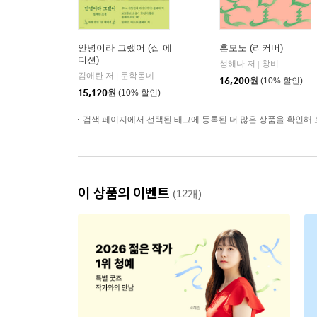
안녕이라 그랬어 (집 에
혼모노 (리커버)
디션)
성해나 저
창비
|
김애란 저
문학동네
|
16,200
원
(10% 할인)
15,120
원
(10% 할인)
검색 페이지에서 선택된 태그에 등록된 더 많은 상품을 확인해 
이 상품의 이벤트
(12개)