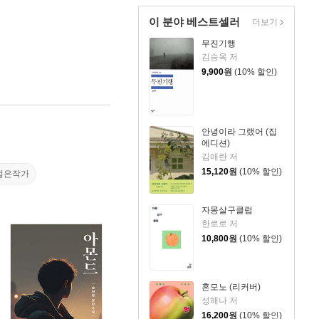
이 분야 베스트셀러
더보기
무진기행
김승옥 저
9,900
원
(10% 할인)
안녕이라 그랬어 (집
에디션)
김애란 저
15,120
원
(10% 할인)
젊은작가
자몽살구클럽
한로로 저
10,800
원
(10% 할인)
혼모노 (리커버)
성해나 저
16,200
원
(10% 할인)