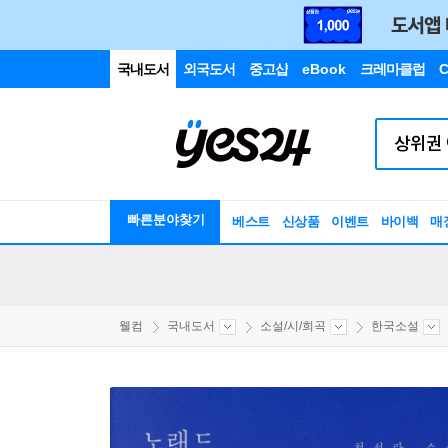
국내도서
외국도서
중고샵
eBook
크레마클럽
C
빠른분야찾기
베스트
신상품
이벤트
바이백
매
웰컴
국내도서
소설/시/희곡
한국소설