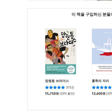
이 책을 구입하신 분
망원동 브라더스
홍학의 자리
375건
15,750
원
(10% 할인)
12,600
원
(10