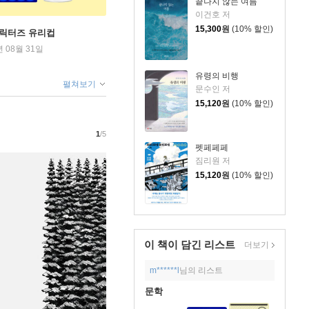
끝나지 않는 여름
이건호 저
15,300
원
(10% 할인)
캐릭터즈 유리컵
년 08월 31일
유령의 비행
펼쳐보기
문수인 저
15,120
원
(10% 할인)
1
/5
펫페페페
짐리원 저
15,120
원
(10% 할인)
이 책이 담긴
리스트
더보기
m******l
님의 리스트
문학