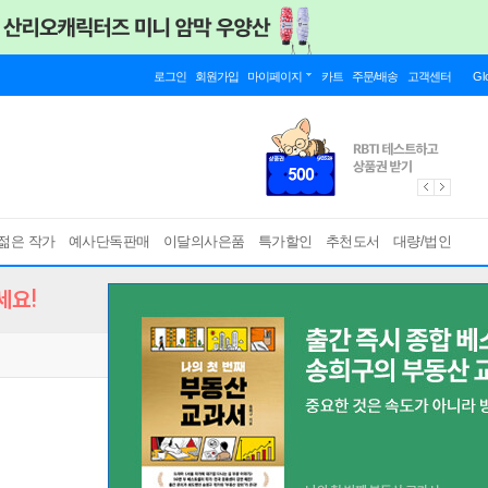
로그인
회원가입
마이페이지
카트
주문/배송
고객센터
Gl
젊은 작가
예사단독판매
이달의사은품
특가할인
추천도서
대량/법인
세요!