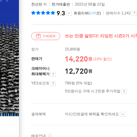
천선란
저
한겨레출판
2022년 06월 22일
9.3
회원리뷰(
149
건)
판매지수 1,242
쓰는 만큼 달린다! 리딩런 시즌2가 
구매혜택
정가
15,800원
14,220
원
판매가
(10% 할인)
크레마머니
12,720
원
최대혜택가
YES포인트
790원 (5% 적립)
5만원이상 구매 시 2천원 추가적립
결제혜택
카드/간편결제 혜택을 확인하세요
배송안내