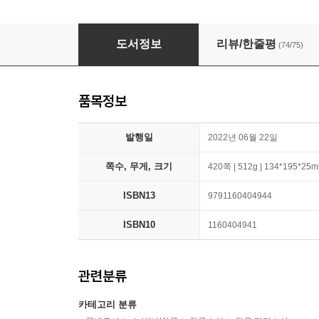
노랜드
도서정보
리뷰/한줄평
(74/75)
품목정보
발행일
2022년 06월 22일
쪽수, 무게, 크기
420쪽 | 512g | 134*195*25
ISBN13
9791160404944
ISBN10
1160404941
관련분류
카테고리 분류