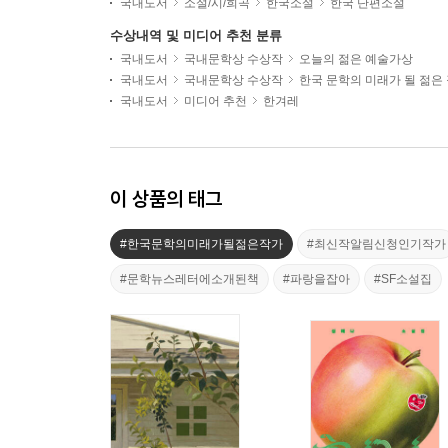
국내도서
소설/시/희곡
한국소설
한국 단편소설
수상내역 및 미디어 추천 분류
국내도서
국내문학상 수상작
오늘의 젊은 예술가상
국내도서
국내문학상 수상작
한국 문학의 미래가 될 젊은
국내도서
미디어 추천
한겨레
이 상품의 태그
#한국문학의미래가될젊은작가
#최신작알림신청인기작가
#문학뉴스레터에소개된책
#파랑을잡아
#SF소설집