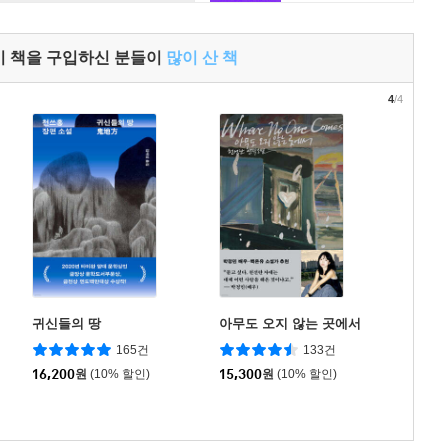
이 책을 구입하신 분들이
많이 산 책
4
/4
귀신들의 땅
아무도 오지 않는 곳에서
165건
133건
16,200
원
(10% 할인)
15,300
원
(10% 할인)