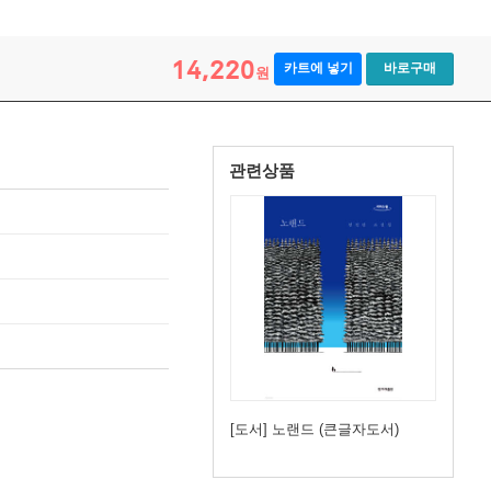
14,220
카트에 넣기
바로구매
원
관련상품
[도서] 노랜드 (큰글자도서)