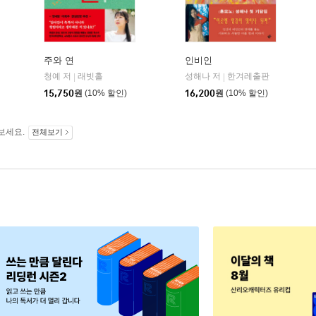
주와 연
인비인
청예 저
래빗홀
성해나 저
한겨레출판
|
|
15,750
원
(10% 할인)
16,200
원
(10% 할인)
보세요.
전체보기