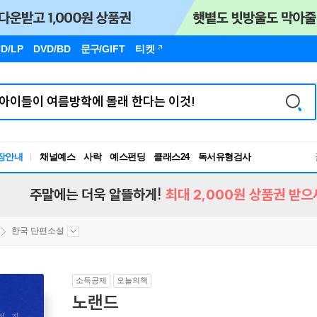
D/LP
DVD/BD
문구
/GIFT
티켓
독서유형검사
장안내
채널예스
사락
예스펀딩
클래스24
RBTI Lab
독서유형검사
주말에는 더욱 알뜰하게!
최대 2,000원 상품권 받으
한국 단편소설
소득공제
오늘의책
노랜드