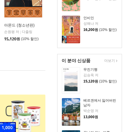
인비인
성해나 저
아몬드 (청소년판)
16,200
원
(10% 할인)
손원평 저
다즐링
|
15,120
원
(10% 할인)
이 분야 신상품
더보기
무진기행
김승옥 저
15,120
원
(10% 할인)
베르겐에서 잃어버린
남자
박순영 저
13,000
원