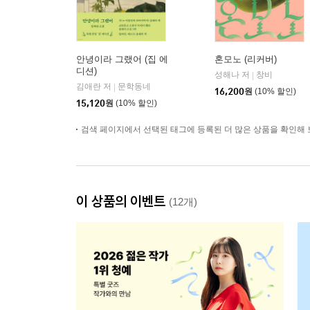
안녕이라 그랬어 (집 에
혼모노 (리커버)
디션)
성해나 저
창비
|
김애란 저
문학동네
|
16,200
원
(10% 할인)
15,120
원
(10% 할인)
검색 페이지에서 선택된 태그에 등록된 더 많은 상품을 확인해 
이 상품의 이벤트
(12개)