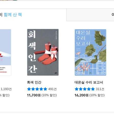
들이
함께 산 책
회색 인간
대온실 수리 보고서
1,193건
491건
311건
% 할인)
11,700
원
(10% 할인)
16,200
원
(10% 할인)