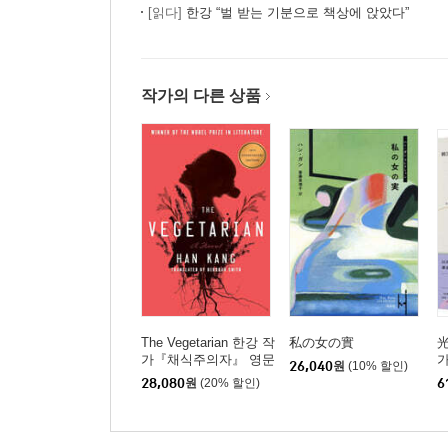
[읽다]
한강 “벌 받는 기분으로 책상에 앉았다”
작가의 다른 상품
The Vegetarian 한강 작
私の女の實
光
가『채식주의자』 영문
가
26,040
원
(10% 할인)
판 (미국판)
28,080
원
(20% 할인)
6