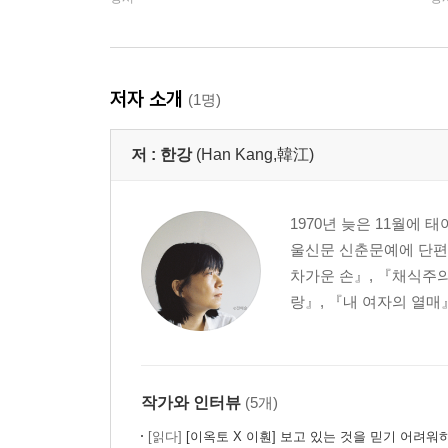
저자 소개
(1명)
저 :
한강
(Han Kang,韓江)
1970년 늦은 11월에
울신문 신춘문예에 단편
차가운 손』, 『채식주의
랑』, 『내 여자의 열매
작가와 인터뷰
(5개)
[읽다]
[이옥토 X 이훤] 보고 있는 것을 믿기 어려워