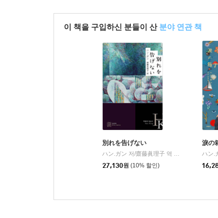
이 책을 구입하신 분들이 산
분야 연관 책
別れを告げない
淚の
ハン.ガン 저/齋藤眞理子 역
白水社
ハン.
|
27,130
원
(10% 할인)
16,2