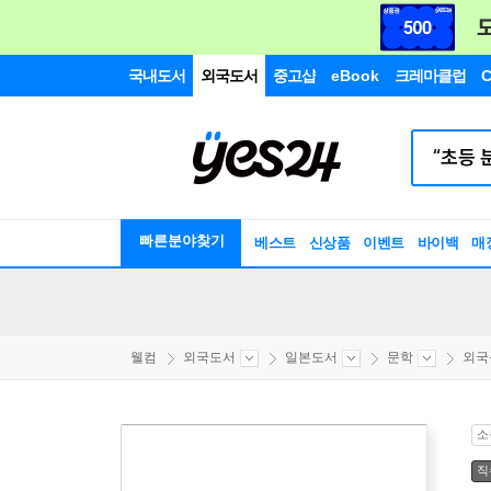
국내도서
외국도서
중고샵
eBook
크레마클럽
C
빠른분야찾기
베스트
신상품
이벤트
바이백
매
웰컴
외국도서
일본도서
문학
외국
소
직