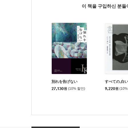
이 책을 구입하신 분
別れを告げない
すべての,白
27,130
원
(10% 할인)
9,220
원
(10%