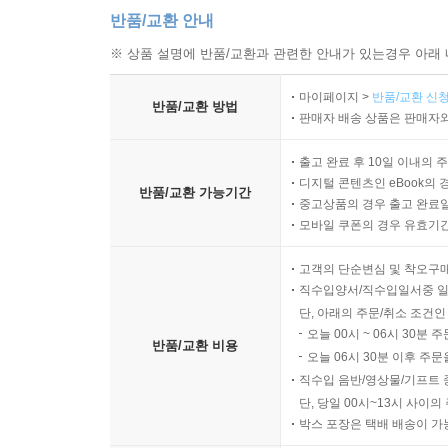
반품/교환 안내
※ 상품 설명에 반품/교환과 관련한 안내가 있는경우 아래 
마이페이지 >
반품/교환 신청
반품/교환 방법
판매자 배송 상품은 판매자와
출고 완료 후 10일 이내의 
디지털 콘텐츠인 eBook의 
반품/교환 가능기간
중고상품의 경우 출고 완료일
모바일 쿠폰의 경우 유효기간(
고객의 단순변심 및 착오구
직수입양서/직수입일서중 일
단, 아래의 주문/취소 조건인
오늘 00시 ~ 06시 30분 
반품/교환 비용
오늘 06시 30분 이후 주문
직수입 음반/영상물/기프트 
단, 당일 00시~13시 사이
박스 포장은 택배 배송이 가