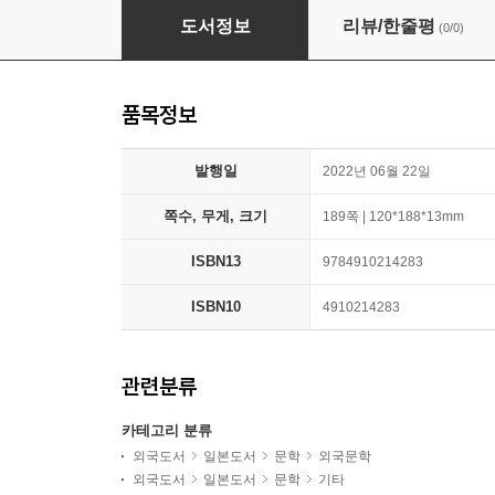
引き出しに夕方をしまっておいた
도서정보
리뷰/한줄평
(0/0)
품목정보
발행일
2022년 06월 22일
쪽수, 무게, 크기
189쪽 | 120*188*13mm
ISBN13
9784910214283
ISBN10
4910214283
관련분류
카테고리 분류
외국도서
일본도서
문학
외국문학
외국도서
일본도서
문학
기타