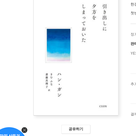
한
첫
정
판
Y
추
결
공유하기