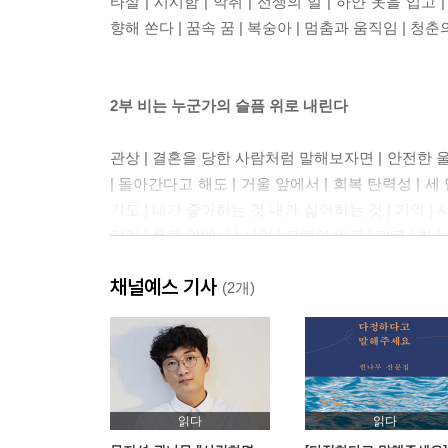
타살 | 시시함 | 악취 | 선생의 일 | 하얀 옷을 입고
향해 쏜다 | 꿈속 꿈 | 복숭아 | 멈춤과 움직임 | 청
2부 비는 누군가의 슬픔 위로 내린다
관상 | 결혼을 당한 사람처럼 말해보자면 | 안전한 울
| 돌아간다고 해도 | 거울 앞에서 | 회복 탄력성 | 세 달
기도 | 내가 좋아하는 것 내가 싫어하는 것 | 기억 | 사
갚기 | 폭력 앞에서 | 시인 | 오해의 비극 | 과로 | 화 
채널예스 기사
(2개)
3부 아름다운 것들은 조용히 반짝여
검은 연기 | 오랜 쓸쓸함 | 부산에서 | 물결 | 나의 
제자들에게 1 | 관계란 무엇일까 | 함께 일한다는 것 
잃어버린다는 것 | 제자들에게 2 | 천사형 인간 | 형에게
읽다
읽다
| 계절 | 한때 나를 사랑했을지도 모르는 사람들에게 | 