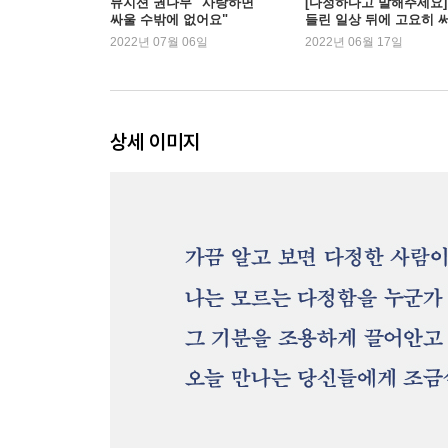
뮤지션 권나무 "사랑하면
[다정하다고 말해주세요]
싸울 수밖에 없어요"
들린 일상 뒤에 고요히 
내려간 독백
2022년 07월 06일
2022년 06월 17일
상세 이미지