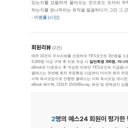
온 세상이 나를 오해하더라도 괜찮은 이유는
있는지를 강렬하게 물어오는 것으로도 모자라 무책
글과 노래에 진짜 나를 감추어두었기 때문이다
하는지를 권나무라는 유적을 발굴하다가 그만 그 
‘다정’이 아우르는 것은 하늘보다 높고 바다보다 
오직 당신에게 발견되기를 기다리며 숨겨둔 것들
- 이병률 (시인)
때로 “밥 먹었어?” “잘 지내지?” 같은 일상적인
다정들이 곳곳에 가득하다. 그렇다면 이 책 《다
--- p.270 「글과 노래」 중에서
다정하다고 말해주세요’ 하는 바람이 담겨 있을 
하루도 다정하다고 말할 수 있는 날들이 되기를 
회원리뷰
(2건)
당부이기도 할 것이다.
매주 10건의 우수리뷰를 선정하여 YES포인트 3만원을 드
이 책을 다 읽을 때쯤엔 모든 것을 품은 채 흐르
3,000원 이상 구매 후 리뷰 작성 시
일반회원 300원, 마니아
흐르면서도 따듯한 온기를 품은 저자의 마음과 닮았
eBook은 다운로드 후 작성한 리뷰만 YES포인트 지급됩니
문득 품고 있던 진심을 누군가에게 아주 조금씩 
클래스는 첫번째 회차 주문확정 시점부터 마지막 회차 주문
사락 독서모임으로 진행된 클래스는 사락 독서모임 게시판
멀어졌다가도 다시 조심스레 다가올 것이다. 조금은
eBook 페이백, CD/LP, DVD/Blu-ray, 패션 및 판매금
2
명의 예스24 회원이 평가한