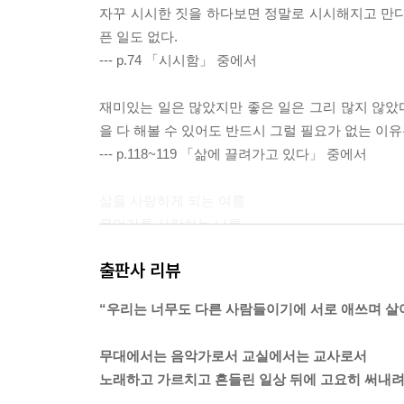
자꾸 시시한 짓을 하다보면 정말로 시시해지고 만다
픈 일도 없다.
--- p.74 「시시함」 중에서
재미있는 일은 많았지만 좋은 일은 그리 많지 않았다
을 다 해볼 수 있어도 반드시 그럴 필요가 없는 이
--- p.118~119 「삶에 끌려가고 있다」 중에서
삶을 사랑하게 되는 여름
무언가를 사랑하는 나를
조금은 사랑하게 되는 여름
출판사 리뷰
--- p.122 「여름」 중에서
“우리는 너무도 다른 사람들이기에 서로 애쓰며 살
내 안에도 부모가 흐른다. 부모를 극복한다는 것,
다. 바로 지금 나의 좁고 어두운 이 마음으로부터 
무대에서는 음악가로서 교실에서는 교사로서
려는 내가 어느 날 부모가 되었다.
노래하고 가르치고 흔들린 일상 뒤에 고요히 써내려
--- p.144 「부모와 부모」 중에서