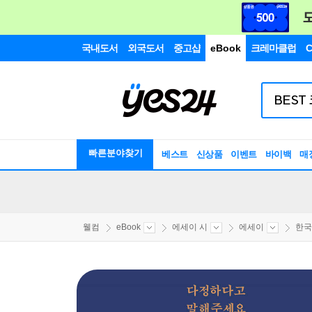
국내도서
외국도서
중고샵
eBook
크레마클럽
C
빠른분야찾기
베스트
신상품
이벤트
바이백
매
웰컴
eBook
에세이 시
에세이
한국