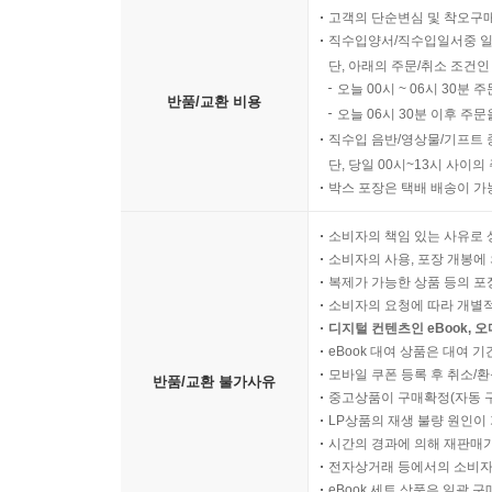
고객의 단순변심 및 착오구
직수입양서/직수입일서중 일
단, 아래의 주문/취소 조건인
오늘 00시 ~ 06시 30분 
반품/교환 비용
오늘 06시 30분 이후 주문
직수입 음반/영상물/기프트 
단, 당일 00시~13시 사이
박스 포장은 택배 배송이 가
소비자의 책임 있는 사유로 
소비자의 사용, 포장 개봉에 
복제가 가능한 상품 등의 포장을 
소비자의 요청에 따라 개별
디지털 컨텐츠인 eBook, 
eBook 대여 상품은 대여 기
모바일 쿠폰 등록 후 취소/환
반품/교환 불가사유
중고상품이 구매확정(자동 
LP상품의 재생 불량 원인이 기
시간의 경과에 의해 재판매가
전자상거래 등에서의 소비자
eBook 세트 상품은 일괄 