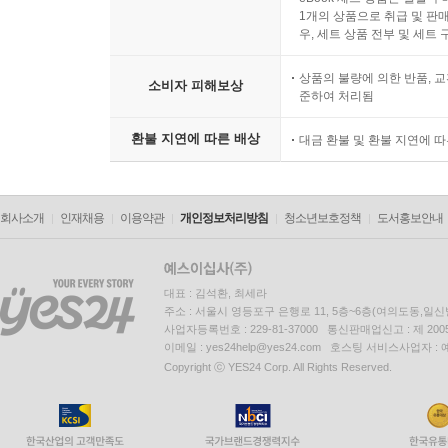
1개의 상품으로 취급 및 판매
우, 세트 상품 전부 및 세트
상품의 불량에 의한 반품, 교
소비자 피해보상
준하여 처리됨
환불 지연에 따른 배상
대금 환불 및 환불 지연에 
회사소개
인재채용
이용약관
개인정보처리방침
청소년보호정책
도서홍보안내
대표 : 김석환, 최세라
주소 : 서울시 영등포구 은행로 11, 5층~6층(여의도동,일신
사업자등록번호 : 229-81-37000 통신판매업신고 : 제 200
이메일 : yes24help@yes24.com 호스팅 서비스사업자 :
Copyright ⓒ YES24 Corp. All Rights Reserved.