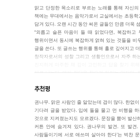
맑고 단정한 목소리로 부르는 노래를 통해 자신의
무언가를 하고 있다는 것은 지금으로부터 떠나고 있
책에는 무대에서는 음악가로서 교실에서는 초등학교
달라져본 사람만이 한결같음을 약속할 수 있다. 떠나
담겨 있다. 오랜 시간 동안 써온 글들인 만큼 더욱 
--- p.163~164 「역마」 중에서
“외롭고 슬픈 마음이 들 때 읽었다면, 복잡하고
행위이면서 동시에 복잡하게 얽혀 있는 것들을 비
노래를 부르다 문득 모두와 연결된 것처럼 느껴지는
글을 쓴다. 또 글쓰는 행위를 통해 홀로 깊어지고
운 순간에는 그동안의 경험과 시간만이 붙잡을 등불
창작자로서의 성찰 그리고 생활인으로서 자주 하는
--- p.200~201 「부산에서」 중에서
진지하게 마주한 채 깊이 고민하고 답을 찾기 위
채로 남는다. 애써 정답을 찾으려 하지는 않지만,
우리는 너무도 다른 사람들이기에 서로 애쓰며 살아
모습으로 살아가는 우리들과도 번번이 맞닿는다.
--- p.221 「관계란 무엇일까」 중에서
추천평
‘어떻게 살아야 하는지’에 대한 질문은 살면서 
골몰하고 생각을 나누게 된다. 더 나아가 저자는 
아이들은 늘 제자리인 것 같다가도 어느 날 문득 스
권나무. 맑은 사람인 줄 알았는데 겹이 많다. 한없이
진짜 나를 감추어두었기 때문”이고 또 “오직 당
중을 하기도 하고 아이들이 원치 않는 것들을 끝까지
기다려 글을 받았다. 입에 돌을 물고 먼 비행을 
하다.
합니다. 남은 시간도 실수하지 않고 반듯하기보다
것으로 지켜졌는지도 모르겠다. 문장을 뿜어 발산하
--- p.244 「편지」 중에서
커튼 안에 숨겨져 있다. 권나무의 발견. 또 발견
당신에게 발견되기를 기다리며 숨겨둔 말들에 마침표
사람들이기에 서로 애쓰며 살아야 한다’는 벅찬 문
따뜻하게 감싸는 조용하고 긴 포옹