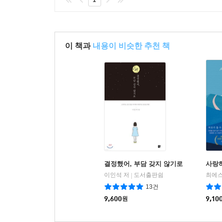
이 책과
내용이 비슷한 추천 책
결정했어, 부담 갖지 않기로
사랑
이인석 저
도서출판쉼
최에스
|
13건
9,600
원
9,10