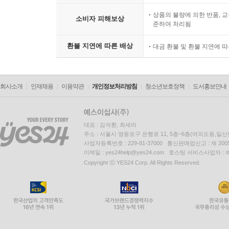
상품의 불량에 의한 반품, 교
소비자 피해보상
준하여 처리됨
환불 지연에 따른 배상
대금 환불 및 환불 지연에 
회사소개
인재채용
이용약관
개인정보처리방침
청소년보호정책
도서홍보안내
대표 : 김석환, 최세라
주소 : 서울시 영등포구 은행로 11, 5층~6층(여의도동,일신
사업자등록번호 : 229-81-37000 통신판매업신고 : 제 200
이메일 : yes24help@yes24.com 호스팅 서비스사업자 :
Copyright ⓒ YES24 Corp. All Rights Reserved.