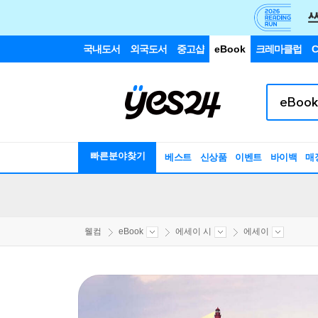
국내도서
외국도서
중고샵
eBook
크레마클럽
C
빠른분야찾기
베스트
신상품
이벤트
바이백
매
웰컴
eBook
에세이 시
에세이