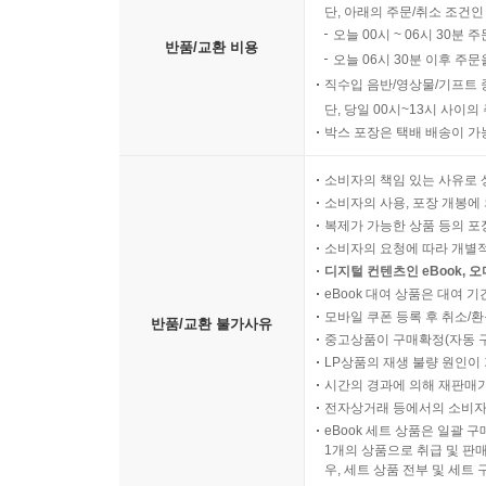
단, 아래의 주문/취소 조건인
오늘 00시 ~ 06시 30분 
반품/교환 비용
오늘 06시 30분 이후 주문
직수입 음반/영상물/기프트 
단, 당일 00시~13시 사이
박스 포장은 택배 배송이 가
소비자의 책임 있는 사유로 
소비자의 사용, 포장 개봉에 
복제가 가능한 상품 등의 포장을 
소비자의 요청에 따라 개별
디지털 컨텐츠인 eBook, 
eBook 대여 상품은 대여 기
모바일 쿠폰 등록 후 취소/환
반품/교환 불가사유
중고상품이 구매확정(자동 
LP상품의 재생 불량 원인이 기
시간의 경과에 의해 재판매가
전자상거래 등에서의 소비자
eBook 세트 상품은 일괄 
1개의 상품으로 취급 및 판매
우, 세트 상품 전부 및 세트