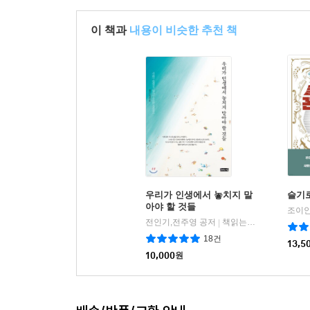
이 책과
내용이 비슷한 추천 책
우리가 인생에서 놓치지 말
슬기
아야 할 것들
조이안
전인기,전주영 공저
책읽는귀족
|
18건
13,5
10,000
원