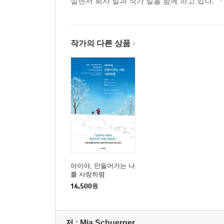
살면서 회사 일과 작가 일을 함께 하고 있다. 
3부 문득
가을 밤하늘 Autumn night sky
달팽이와 철학책 The snails and a philosophy book
작가의 다른 상품
동이 틀 무렵 At dawn
무심, 무념, 무상 Mindlessness, Thoughtlessness, and
오래된 가방 An old bag
해어진 속옷 Worn-out underwear
4부 다시 시작
다시 시작 Restart
내 이야기, 남 이야기 My story, Their story
노년 입문 Entering old age
아이야, 만들어가는 나
동네 반상회 Neighborhood Meeting
를 사랑하렴
베토벤
14,500
원
니체
Beethoven
저 :
Mia Schuerger