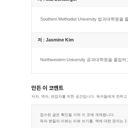
Nietzsche 56
얼굴 The face
인생 지우개 Life eraser
Southern Methodist University
조 (예비역)대령께 To Colonel Cho (Retired)
5부 대화
저 :
Jasmine Kim
커피와 음악 Coffee and music
철학자와 나 A philosopher and I
Northwestern University 공과대학원
도덕의 과거, 현재 그리고 미래 Morality. Its past, prese
근대 산업혁명과 현대 코로나 전염병The modern industrial r
새로움과 낡음의 공존 Coexistence of New and Outd
SNS(Social Networking Service)
만든 이 코멘트
육체(현실)의 소중함 The importance of the body (rea
저자, 역자, 편집자를 위한 공간입니다. 독자들에게 전하고
신념 Belief
윤회 Rebirth by Karma
자유로움을 찾아서 In search of freedom
접수된 글은 확인을 거쳐 이 곳에 게재됩니다.
출가 2 Leaving home 2
독자 분들의 리뷰는 리뷰 쓰기를, 책에 대한 문의는 1: