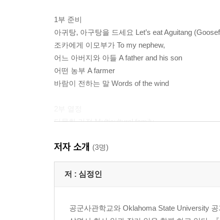
1부 준비
아귀탕, 아구탕을 드세요 Let’s eat Aguitang (Goosefi
조카에게 이모부가 To my nephew,
어느 아버지와 아들 A father and his son
어떤 농부 A farmer
바람이 전하는 말 Words of the wind
2부 열정
다문화 가정 Multicultural family
스트레스에게 하고 싶은 말 Dear stress
저자 소개
잔디와 식목일 Turf and Arbor Day
(3명)
어떤 사람 A person
모바일 결제 전자 지갑 Mobile payment Digital walle
저 :
심정인
행복한 순간, 행복한 시대, 행복한 인생 Happy Moments, 
자기극복의 역사 The history of self-overcoming
공군사관학교와 Oklahoma State Unive
삶에의 극복(초극) Overcoming the life