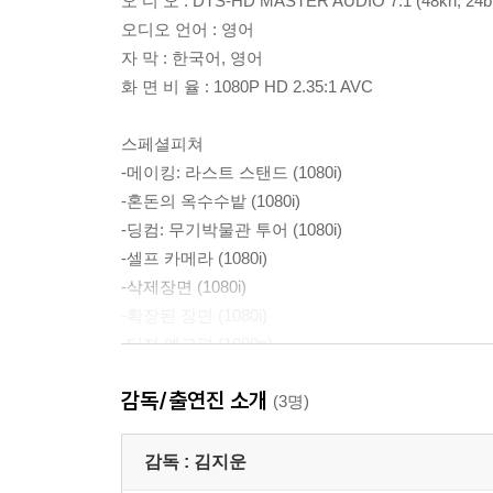
오 디 오 : DTS-HD MASTER AUDIO 7.1 (48kh, 24bi
오디오 언어 : 영어
자 막 : 한국어, 영어
화 면 비 율 : 1080P HD 2.35:1 AVC
스페셜피쳐
-메이킹: 라스트 스탠드 (1080i)
-혼돈의 옥수수밭 (1080i)
-딩컴: 무기박물관 투어 (1080i)
-셀프 카메라 (1080i)
-삭제장면 (1080i)
-확장된 장면 (1080i)
-티져 예고편 (1080p)
-예고편(1080p)
감독/출연진 소개
(3명)
감독 :
김지운