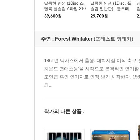
달콤한 인생 (1Disc 스
달콤한 인생 (1Disc, 풀
장
틸북 풀슬립 A타입 210
슬립 일반판) : 블루레
립
0장 한정) : 블루레이
이
39,600
원
29,700
원
2
주연 :
Forest Whitaker
(포레스트 휘태커)
1961년 텍사스에서 출생. 대학시절 미식 축구 
치몬드 연애소동’을 시작으로 본격적인 연기활동을 
조연급 흑인 연기자로 인정 받기 시작한다. 19
최...
작가의 다른 상품