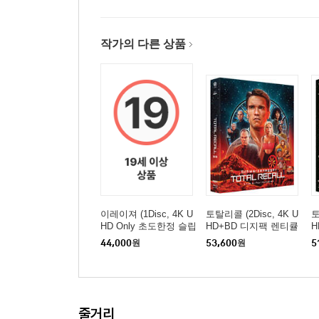
작가의 다른 상품
이레이져 (1Disc, 4K U
토탈리콜 (2Disc, 4K U
토
HD Only 초도한정 슬립
HD+BD 디지팩 렌티큘
H
케이스) : 블루레이
러 풀슬립 한정판) (B T
한
44,000
원
53,600
원
5
ype) : 블루레이
줄거리