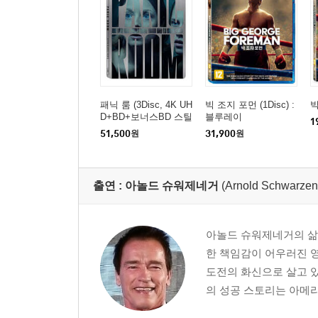
패닉 룸 (3Disc, 4K UH
빅 조지 포먼 (1Disc) :
빅
D+BD+보너스BD 스틸
블루레이
1
북 한정판) : 블루레이
51,500
원
31,900
원
출연 :
아놀드 슈워제네거
(Arnold Schwarzen
아놀드 슈워제네거의 삶은
한 책임감이 어우러진 
도전의 화신으로 살고 있
의 성공 스토리는 아메리