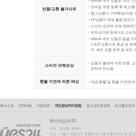
eBook 대여 상품은 대여 기
모바일 쿠폰 등록 후 취소/환
반품/교환 불가사유
중고상품이 구매확정(자동 
LP상품의 재생 불량 원인이 기
시간의 경과에 의해 재판매가
전자상거래 등에서의 소비자
eBook 세트 상품은 일괄 
1개의 상품으로 취급 및 판매
우, 세트 상품 전부 및 세트
상품의 불량에 의한 반품, 교
소비자 피해보상
준하여 처리됨
환불 지연에 따른 배상
대금 환불 및 환불 지연에 
회사소개
인재채용
이용약관
개인정보처리방침
청소년보호정책
도서홍보안내
대표 : 김석환, 최세라
주소 : 서울시 영등포구 은행로 11, 5층~6층(여의도동,일신