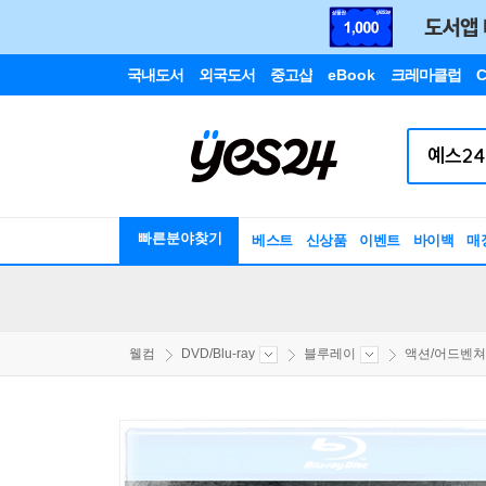
국내도서
외국도서
중고샵
eBook
크레마클럽
C
빠른분야찾기
베스트
신상품
이벤트
바이백
매
웰컴
DVD/Blu-ray
블루레이
액션/어드벤쳐/S