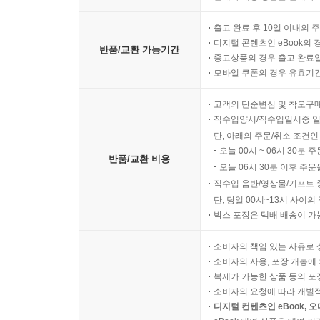
출고 완료 후 10일 이내의 
디지털 콘텐츠인 eBook의 
반품/교환 가능기간
중고상품의 경우 출고 완료일
모바일 쿠폰의 경우 유효기간(
고객의 단순변심 및 착오구
직수입양서/직수입일서중 일
단, 아래의 주문/취소 조건인
오늘 00시 ~ 06시 30분 
반품/교환 비용
오늘 06시 30분 이후 주문
직수입 음반/영상물/기프트 
단, 당일 00시~13시 사이
박스 포장은 택배 배송이 가
소비자의 책임 있는 사유로 
소비자의 사용, 포장 개봉에 
복제가 가능한 상품 등의 포장을 
소비자의 요청에 따라 개별
디지털 컨텐츠인 eBook, 