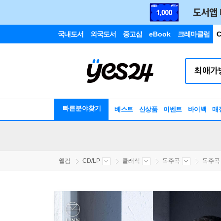
국내도서
외국도서
중고샵
eBook
크레마클럽
C
빠른분야찾기
베스트
신상품
이벤트
바이백
매
웰컴
CD/LP
클래식
독주곡
독주곡 