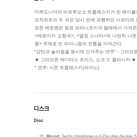
마케도니아의 비르투오소 트릅체스키가 린 레이블의
모차르트의 두 곡은 당시 빈에 유행하던 사르티와
장한 베토벤은 동료 브라니츠키의 발레에서 가져온 주
<에로이카 교향곡>, <열정 소나타>와 나란히 나온
풍> 주제로 빈 피아니즘의 전통을 이어간다.
“감탄과 놀라움을 동시에 안겨주는 연주” - 그라모
★ 그라모폰 에디터스 초이스, 쇼크 드 클라시카 ★
* 연주: 시몬 트릅체스키(피아노)
디스크
Disc
01
Mozart
: Sechs Variationen in F-Dur uber die Arie '