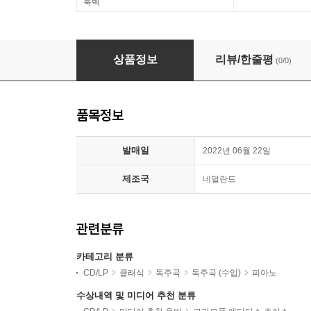
룩백
Simon Trpceski 모차르트 / 베토벤 / 브람스: 피아노 
상품정보
리뷰/한줄평
(0/0)
품목정보
발매일
2022년 06월 22일
제조국
네덜란드
관련분류
카테고리 분류
CD/LP
클래식
독주곡
독주곡 (수입)
피아노
수상내역 및 미디어 추천 분류