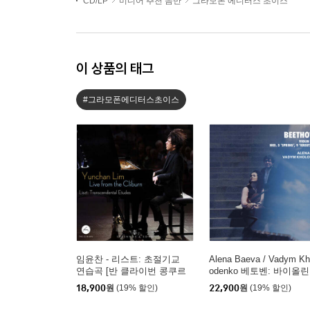
CD/LP
미디어 추천 음반
그라모폰 에디터스 초이스
이 상품의 태그
#그라모폰에디터스초이스
임윤찬 - 리스트: 초절기교
Alena Baeva / Vadym Kh
연습곡 [반 클라이번 콩쿠르
odenko 베토벤: 바이올린
실황 녹음]
소나타 5번 '봄', 9번 '크
18,900
원
(19% 할인)
22,900
원
(19% 할인)
처', 3번 (Beethoven: Viol
Sonatas Nos. 5 "Spring",