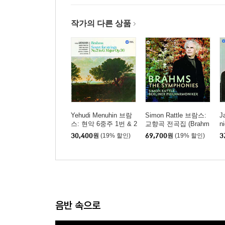
작가의 다른 상품
Yehudi Menuhin 브람
Simon Rattle 브람스:
J
스: 현악 6중주 1번 & 2
교향곡 전곡집 (Brahm
n
번 (Brahms: String Sex
s: Complete Symphon
첼
30,400
원
(19% 할인)
69,700
원
(19% 할인)
3
tets No.1 & 20) [HQC
y) [SACD Hybrid]
C
D]
O
음반 속으로