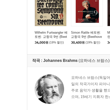
Wilhelm Furtwangler 베
Simon Rattle 베토벤:
M
토벤: 교향곡 9번 (Beet
교향곡 9번 (Beethove
린
hoven: Symphony No.
n: Symphony No. 9) [H
스
34,000
원
(19% 할인)
30,400
원
(19% 할인)
3
9) [UHQCD]
QCD]
n
1
D
작곡 :
Johannes Brahms
(요하네스 브람스)
요하네스 브람스(독일어: Jo
일의 작곡가이자 피아니
주로 음악가 생활을 했으
으며, 19세기 지휘자 한