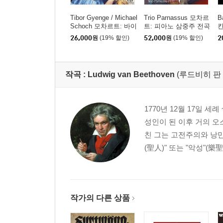
Tibor Gyenge / Michael
Trio Parnassus 모차르
B
Schoch 모차르트: 바이
트: 피아노 삼중주 전곡
칸
올린 소나타집 (Mozart:
(Mozart: Complete Pia
(
26,000
원
(19% 할인)
52,000
원
(19% 할인)
2
Violin Sonatas) [SACD
no Trios)
Hybrid]
작곡 :
Ludwig van Beethoven
(루드비히 판
1770년 12월 17일 세
성인이 된 이후 거의 오
친 그는 고전주의와 낭만
(聖人)" 또는 "악성"(樂
작가의 다른 상품