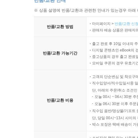
반품/교환 안내
※ 상품 설명에 반품/교환과 관련한 안내가 있는경우 아래 
마이페이지 >
반품/교환 신청
반품/교환 방법
판매자 배송 상품은 판매자와
출고 완료 후 10일 이내의 
디지털 콘텐츠인 eBook의 
반품/교환 가능기간
중고상품의 경우 출고 완료일
모바일 쿠폰의 경우 유효기간(
고객의 단순변심 및 착오구
직수입양서/직수입일서중 일
단, 아래의 주문/취소 조건인
오늘 00시 ~ 06시 30분 
반품/교환 비용
오늘 06시 30분 이후 주문
직수입 음반/영상물/기프트 
단, 당일 00시~13시 사이
박스 포장은 택배 배송이 가