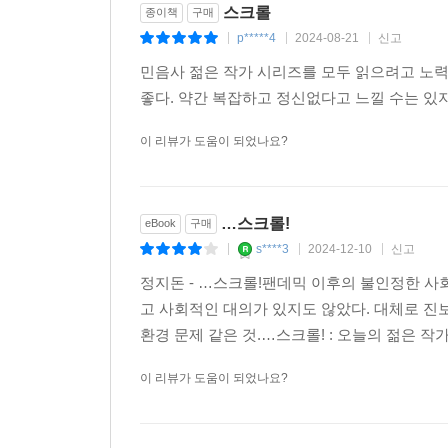
구석이 없다. 한 개인의 사연은 다른 개인의 사연과 
스크롤
종이책
구매
있는 현실은 오직 순간적인 접촉들, 혹은 접촉으
p*****4
2024-08-21
신고
|
|
|
것일 텐데, 그렇다면 시간의 연속성이 깨진 파편
민음사 젊은 작가 시리즈를 모두 읽으려고 노
통해 미래에 대한 새로운 시각을 제시한다. “사람들
좋다. 약간 복잡하고 정신없다고 느낄 수는 있
구체적으로 상상해야 한다. 구체적인 건 무엇이나 현
그 진실이 음모론에 가까울지라도. 모두에게 공통적
이 리뷰가 도움이 되었나요?
미래는 예상과 설명 대신, 오직 실천을 통해 모습을 
■ 작가의 말
…스크롤!
eBook
구매
s****3
2024-12-10
신고
|
|
|
이렇게 하나 마나 한 말을 왜 하는 걸까. 나는 책
정지돈 - …스크롤!팬데믹 이후의 불인정한 사
사람에게만 이해된다.(물론 이 경우에도 진짜 이해한
고 사회적인 대의가 있지도 않았다. 대체로 진
담고 있는 의미보다 훨씬 많은 일을 한다. 어떤 일을
환경 문제 같은 것.…스크롤! : 오늘의 젊은 작가 3
그래서 나는 소설을 썼다. 앞으로도 쓸 것이다.
- 정지돈, 「작가의 말」에서
이 리뷰가 도움이 되었나요?