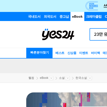
국내도서
외국도서
중고샵
eBook
크레마클럽
C
빠른분야찾기
베스트
신상품
이벤트
바이백
매
웰컴
eBook
소설
한국소설