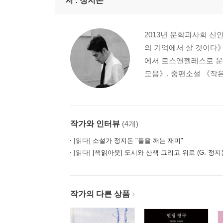
저 :
정지돈
2013년 문학과사회 신
의 기억에서 살 것이다
에서 로스앤젤레스로 운
모음》, 중편소설 《작은
작가와 인터뷰
(4개)
[읽다]
소설가 정지돈 "틀을 깨는 재미"
[읽다]
[책읽아웃] 도시와 산책 그리고 위로 (G. 정지
작가의 다른 상품