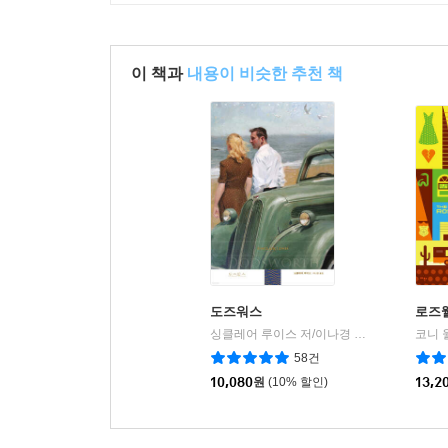
이 책과
내용이 비슷한 추천 책
도즈워스
로즈웰
싱클레어 루이스 저/이나경 역
휴머니스트
코니 
|
58건
10,080
원
(10% 할인)
13,2