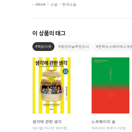
eBook
소설
한국소설
이 상품의 태그
#책읽아웃
#청년의날추천도서
#문학뉴스레터에소개
생각에 관한 생각
노르웨이의 숲
대니얼 카너먼 저/이창신 역
김영사
무라카미 하루키 저/양억관 역
|