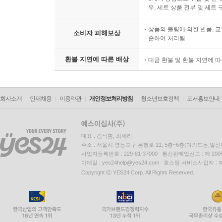
우, 세트 상품 전부 및 세트
상품의 불량에 의한 반품, 교
소비자 피해보상
준하여 처리됨
환불 지연에 따른 배상
대금 환불 및 환불 지연에 
회사소개
인재채용
이용약관
개인정보처리방침
청소년보호정책
도서홍보안내
대표 : 김석환, 최세라
주소 : 서울시 영등포구 은행로 11, 5층~6층(여의도동,일신
사업자등록번호 : 229-81-37000 통신판매업신고 : 제 200
이메일 : yes24help@yes24.com 호스팅 서비스사업자 :
Copyright ⓒ YES24 Corp. All Rights Reserved.