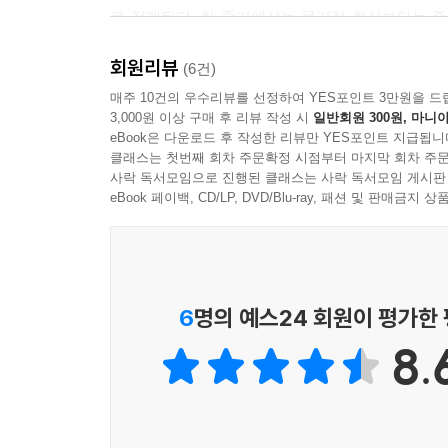
로 전개된다. 한 줄기에서는 물리적 현실보다는 증강
이야기가, 또 다른 줄기에서는 전 세계적으로 창
회원리뷰
펼쳐진다. 각각의 이야기는 시간의 흐름을 뒤섞고
(6건)
“현실과 비현실, 가상과 실재, 미디어와 메타미디어
매주 10건의 우수리뷰를 선정하여 YES포인트 3만원을 드
3,000원 이상 구매 후 리뷰 작성 시
일반회원 300원, 마니아
대로 분화된 근미래의 일면을 효과적으로 선보인다
eBook은 다운로드 후 작성한 리뷰만 YES포인트 지급됩니
개인으로 쪼개진 우리와 우리의 현실은 얼마나 더
클래스는 첫번째 회차 주문확정 시점부터 마지막 회차 주문
스크롤!』은 끊임없이 질문을 던진다. 우리는 『…스
사락 독서모임으로 진행된 클래스는 사락 독서모임 게시판
eBook 페이백, CD/LP, DVD/Blu-ray, 패션 및 판매금
■SE: ‘메타북스’ 점원들이 당면한 현재
『…스크롤!』에서 그리는 미래는 당면한 현실적 
“무한히 확장”하는 서점 ‘메타북스’의 점원이다.
6
명의 예스24 회원이 평가한
드라마가 OTT에서 상영되기를 꿈꾼다. 정키는 
8.
만나 사정을 듣는 것조차 녹록치 않다. 이처럼 
공유하지는 않는다. 그들 사이 공유되는 것은 오직
개인적 경험은 서로 공유되지 않은 채 점점 축소되
공유되며 확장된다. 이는 “우리 삶에 직간접적으로 영