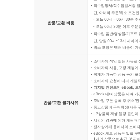
직수입양서/직수입일서중 일
단, 아래의 주문/취소 조건인
오늘 00시 ~ 06시 30분 
반품/교환 비용
오늘 06시 30분 이후 주문
직수입 음반/영상물/기프트 
단, 당일 00시~13시 사이
박스 포장은 택배 배송이 가
소비자의 책임 있는 사유로 
소비자의 사용, 포장 개봉에 
복제가 가능한 상품 등의 포장을 
소비자의 요청에 따라 개별
디지털 컨텐츠인 eBook, 
eBook 대여 상품은 대여 기
모바일 쿠폰 등록 후 취소/환
반품/교환 불가사유
중고상품이 구매확정(자동 
LP상품의 재생 불량 원인이 기
시간의 경과에 의해 재판매가
전자상거래 등에서의 소비자
eBook 세트 상품은 일괄 
1개의 상품으로 취급 및 판매