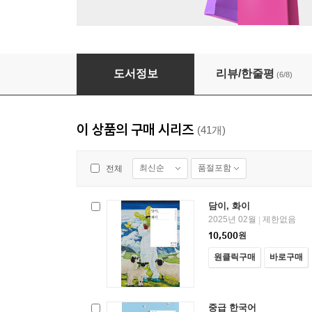
…스크롤!
도서정보
리뷰/한줄평
(6/8)
이 상품의 구매 시리즈
(41개)
최신순
품절포함
전체
담이, 화이
2025년 02월
제한없음
|
10,500
원
원클릭구매
바로구매
중급 한국어