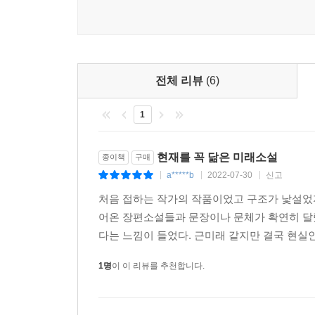
일을 통제하고 실천하는 것에 만족하며” 살아가고 있
■NE: ‘미신 파괴자’들이 그리는 현재
파편적 사실들로 가득 찬 현재는 이해 가능한 영역으
전체 리뷰
(6)
언뜻 터무니없으나 그 자체로 완결성을 갖춘 이야
1
가짜 뉴스, 미신, 광신도를 퇴치하는 것을 업으로 
3000밀리그램을 주사하기로 한다. 일정량 이상의
접속할 수 있는 존재인 ‘존재론적 행방불명자’가 될
현재를 꼭 닮은 미래소설
종이책
구매
못할 수도 있지만 ‘나’는 조직의 계획대로 캔-D를
a*****b
2022-07-30
신고
|
|
|
다하기 위해서. 또한 “뭔가 이해하려 한다”는 실감
처음 접하는 작가의 작품이었고 구조가 낯설었
될까? 조직은 마침내 진실을 마주할 수 있을까? 확신
어온 장편소설들과 문장이나 문체가 확연히 달랐
다는 느낌이 들었다. 근미래 같지만 결국 현실인
■우리가 할 수 있는 유일한 일
1명
이 이 리뷰를 추천합니다.
『…스크롤!』은 근매래의 세계를 떠도는 개인과 이야
유통망을 통해 구할 수 있는 책들만 읽는 프랜의 