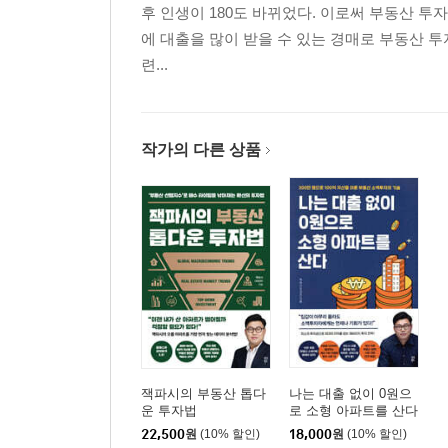
후 인생이 180도 바뀌었다. 이로써 부동산 투
리스크를 최소화하는 세 가지 부동산 포트폴리오 
에 대출을 많이 받을 수 있는 경매로 부동산 투자
돈이 되는 곳은 서울만이 아니다
련...
다주택자를 위한 절세 노하우
20채 이상의 부동산을 소유하면 알게 되는 것들
[3장]
작가의 다른 상품
시장흐름만 잘 읽어도
최적의 매수 타이밍을 찾을 수 있다
★전국 8도별 시의 상승 순서와 시별 대장 아파트 BE
나무를 보기 전에 숲부터 보는 톱다운 투자법
부동산 사이클로 알아보는 투자 타이밍
부동산 투자를 하기 전 미국을 먼저 보라
지역 분석을 위해 꼭 봐야 할 다섯 가지 데이터
매매·전세가격 추이로 매수 타이밍 잡기
잭파시의 부동산 톱다
나는 대출 없이 0원으
주택구입부담지수로 상승 여력 파악하기
운 투자법
로 소형 아파트를 산다
현재·미래 공급량으로 엑시트 전략 짜기
22,500
원
(10% 할인)
18,000
원
(10% 할인)