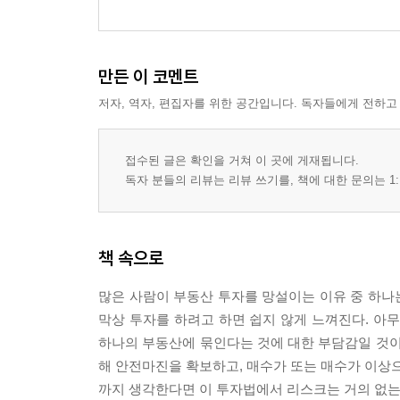
매물 비율로 단기 상승 지역 찾기
초기분양률로 시장 심리 읽기
한 지역을 다각도로 분석하는 빅데이터 활용법
만든 이 코멘트
[4장]
저자, 역자, 편집자를 위한 공간입니다. 독자들에게 전하고
아파트 단지까지 알려주는
가장 친절한 투자 사례 16
접수된 글은 확인을 거쳐 이 곳에 게재됩니다.
독자 분들의 리뷰는 리뷰 쓰기를, 책에 대한 문의는 1:
★지도로 보는 잭파시의 부동산 포트폴리오
GTX 노선을 활용한 서울 구축 아파트 투자법
수도권 저평가 아파트 두 채 매수 전략
책 속으로
절대 손해 보지 않는 지방 아파트 투자법
역발상! 강남 오피스텔 플피로 매수하기
많은 사람이 부동산 투자를 망설이는 이유 중 하나
분양권 투자도 소액으로 할 수 있을까?
막상 투자를 하려고 하면 쉽지 않게 느껴진다. 아
서울 역세권·준공업지역의 구축 빌라를 노려라
하나의 부동산에 묶인다는 것에 대한 부담감일 것이
해 안전마진을 확보하고, 매수가 또는 매수가 이상
[5장]
까지 생각한다면 이 투자법에서 리스크는 거의 없는