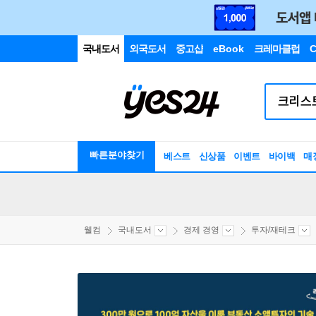
국내도서
외국도서
중고샵
eBook
크레마클럽
C
빠른분야찾기
베스트
신상품
이벤트
바이백
매
웰컴
국내도서
경제 경영
투자/재테크