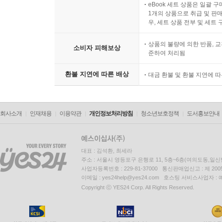
eBook 세트 상품은 일괄 
1개의 상품으로 취급 및 판매
우, 세트 상품 전부 및 세트
상품의 불량에 의한 반품, 교
소비자 피해보상
준하여 처리됨
환불 지연에 따른 배상
대금 환불 및 환불 지연에 
회사소개
인재채용
이용약관
개인정보처리방침
청소년보호정책
도서홍보안내
대표 : 김석환, 최세라
주소 : 서울시 영등포구 은행로 11, 5층~6층(여의도동,일신
사업자등록번호 : 229-81-37000 통신판매업신고 : 제 200
이메일 : yes24help@yes24.com 호스팅 서비스사업자 :
Copyright ⓒ YES24 Corp. All Rights Reserved.