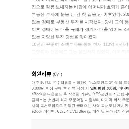
지금 당장 서울·수도권 광역전철노선도를 방에 붙
---「3장 시장흐름만 잘 읽어도 최적의 매수 타이
집으로 잘못 보내지는 바람에 어머니께 호되게 혼이
처음에는 최대한 많은 부동산 정보를 머리에 심어
부동산 투자에 눈을 뜬 건 첫 집을 산 이후였다. 
좋은 물건을 남에게 넘기지 말자
2021년 7월에 매수한 충주지웰 아파트를 사례로 들 
있는 경매로 부동산 투자를 시작했다. 당시 그의 통장
대선 이후 부동산시장을 생각하다
이 금액으로 들어올 전세입자를 구해서 그 전세금으
이후 경매에도 대출 규제가 생기자 대출 없이도 소액
원이겠지만 어차피 나중에 450만 원을 돌려받아야
있는 다양한 투자 경험을 쌓아왔다.
정해놓는 것이다. 물론 매도자 입장에서는 현금이 
10년간 꾸준히 소액투자를 통해 현재 110억 자산가
상해야 한다.
그만둬야 했음에도 그는 불안하지 않았다. 이미 퇴직
하지만 계약금이 매매가의 10%라는 것은 부동산 거
대상으로 보고 나에게 유리하게 협의하자. 계약금이 
“50채 정도 있으면 불안하지 않나요?”
여유 있게 줄 만큼의 돈이 없었다. 한창 투자에 재
회원리뷰
“어떻게 직장인 월급으로 50채를 살 수 있죠?”
(0건)
기에 나에게 가장 큰 초기비용이라고 할 수 있는 계
매주 10건의 우수리뷰를 선정하여 YES포인트 3만원을 드
---「4장 아파트 단지까지 알려주는 가장 친절한 투
3,000원 이상 구매 후 리뷰 작성 시
일반회원 300원, 마니아
저자는 이렇게 되묻는다. 대한민국에서 내 집 한 채 
eBook은 다운로드 후 작성한 리뷰만 YES포인트 지급됩니
되는 월급으로 어떻게 수십 채의 집을 살 수 
모든 투자의 기본은 싸게 사서 비싸게 파는 것이다.
클래스는 첫번째 회차 주문확정 시점부터 마지막 회차 주문
확보했는지, 개인 명의의 다주택자로서 어떻게 
사락 독서모임으로 진행된 클래스는 사락 독서모임 게시판
적인 가격에 투자 자체가 흔들릴 수 있다.
꼭짓점이라는 최근까지도 매수를 이어갈 수 있는지, 
eBook 페이백, CD/LP, DVD/Blu-ray, 패션 및 판매금
나는 매수를 시작하기 전에 나만의 기준을 세워놓는다
이의 가격으로만 매수한다. 최근 구매한 강남 오피스텔
“주식, 코인은 안 되지만 부동산은 된다!”