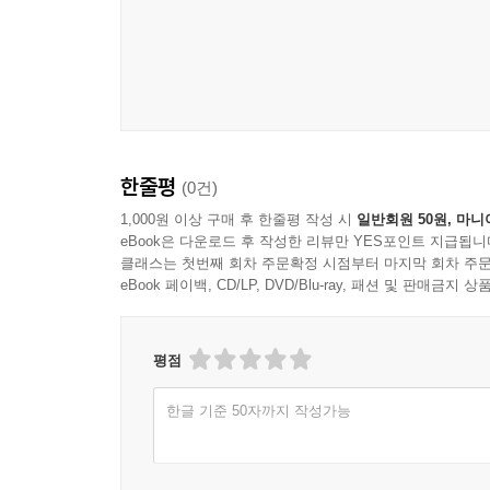
또한 수치상으로 명확한 근거를 가지고 매수를 하기
투자금 0원으로 5000만 원 수익을 내는 무피 투자의
기 때문에 고평가된 물건을 따라서 매수한다거나 
있는 것이다.
저자는 퇴사 후 블로그를 개설해 직접 손품, 발품
---「5장 무조건 오를 부동산 찾는 나만의 투자 
비롯해 시장 분석에 도움이 되는 지역별 매물 증감
부린이에게 갭 투자를 할 때 꼭 필요한 정보들을 세
회사생활을 열심히 하면서 주중 하루 저녁만 손품
3개월 만에 2만 명의 구독자를 돌파했다. 또한 독
좋고 나처럼 소파에 누워서 휴대폰으로 모바일 검색을
한줄평
(0건)
후에 일대일 상담을 해주며 그들이 투자에 성공할 
약속을 잡기 위해서는 가능하면 목요일이나 금요일
투자자에게 입소문을 통해 전해졌고, 이제는 임장
1,000원 이상 구매 후 한줄평 작성 시
일반회원 50원, 마니
저녁으로 잡으면 좋겠다. 이게 습관이 되면 지금의 
eBook은 다운로드 후 작성한 리뷰만 YES포인트 지급됩니
정도로 인정받고 있다.
이다. 이런 손품 발품은 경험치가 쌓여야 빠르게 
클래스는 첫번째 회차 주문확정 시점부터 마지막 회차 주문
천히 진행하길 바란다.
eBook 페이백, CD/LP, DVD/Blu-ray, 패션 및 판매금
그렇다면 수만 명의 투자자들을 매료시키고, 그가
투자를 위해 크게 세 가지를 이야기한다.
---「6장 돈이 없어도 누구나 부동산 부자가 될 수 있다」
첫째는 투자금을 최대한 줄이는 ‘매수 전략’이다. 
평점
투자금을 최소화한다. 그렇다. 잘 알려진 갭 투자 
한글 기준 50자까지 작성가능
돈이 들어가지 않는 물건을 고른다.
둘째는 반드시 오를 물건만 사는 ‘매도 전략’이다
위해서는 지역의 시장흐름 먼저 살펴야 한다고 강