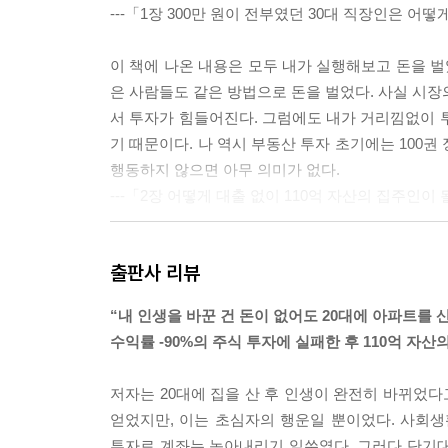
무조건 오를 부동산 찾는
---「1장 300만 원이 전부였던 30대 직장인은 
나만의 투자 도구 만들기
이 책에 나온 내용은 모두 내가 실행해보고 돈을 벌
★부동산 종류에 따라 투자 원칙은 달라야 한다
은 사람들도 같은 방법으로 돈을 벌었다. 사실 시장
부동산 투자에도 원칙이 필요하다
서 투자가 힘들어진다. 그럼에도 내가 거리낌없이 
부동산 빅데이터를 가공해 나만의 자료로 만들기
기 때문이다. 나 역시 부동산 투자 초기에는 100권
투자를 쉽게 만들어줄 도구를 손에 익혀라
행동하지 않으면 아무 의미가 없다.
아파트 투자 타당성 지표 분석
---「2장 어떻게 대출 없이 110억 자산의 집주인
저평가 오피스텔을 찾는 가치평가 모델
바쁜 투자자를 위한 효율 높은 임장 지도 만들기
톱다운 투자법은 가장 거시적인 데이터를 먼저 보
꼼꼼하게 분석하는 임장 체크리스트 만들기
출판사 리뷰
된 투자처를 찾는 투자법이다. 쉽게 말하면 가장 큰 
단지로 내려가며 투자처를 찾는 것이다. (중략)
“내 인생을 바꾼 건 돈이 없어도 20대에 아파트를 산
[6장]
도 단위 흐름부터 굉장히 중요한데, 도 단위로 상승장
수익률 -90%의 주식 투자에 실패한 후 110억 자
돈이 없어도 누구나
승흐름 순서와 대장 아파트들을 참고하면 좋겠다. 
부동산 부자가 될 수 있다
들어가기 시작한다는 간단한 규칙만 알고 있으면 된
저자는 20대에 집을 산 후 인생이 완전히 바뀌었다고
어가서 아직 오르지 않은 준신축과 구축에 투자하느
얻었지만, 이는 초심자의 행운일 뿐이었다. 사회
부동산 투자에 진입장벽은 없다
느냐를 결정한다. 즉, 인구수 순으로 상승 순서가 
투자로 계좌는 녹아내리기 일쑤였다. 그러다 단기대