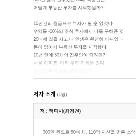
어떻게 부동산 투자를 시작했을까?
10년간의 월급으로 부자가 될 순 없었다
수익률 -90%의 주식 투자에서 나를 구해준 것
20대에 집을 사고 내 인생은 완전히 바뀌었다
돈이 없어서 부동산 투자를 시작했다
10년 만에 50채의 집주인이 되려면?
서울 아파트, 아직 투자 기회는 있다
당신은 부의 길을 걷고 있는가
[2장]
저자 소개
어떻게 대출 없이 110억 자산의
(1명)
집주인이 될 수 있었을까?
저 :
잭파시(최경천)
★10년간의 부동산 투자 현금흐름표
무주택자는 빨리 실거주 주택부터 사라
300만 원으로 50여 채, 110억 자산을 만든
다주택자가 되는 두려움에서 벗어나라