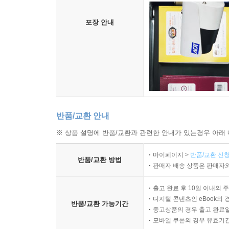
연상승률을 보인 지역들도 있었다. 이처럼 모든 
회복기와 호황기에 맞춰서 투자하면 된다. 부동산 
포장 안내
제각기 다른 흐름을 보여준다. 주거용 부동산과 
부동산으로 돈 벌 기회는 무궁무진하다.
책에서는 수도권, 5대 광역시, 지방 8도 등 전국
가지 데이터를 이용해 부린이도 거시적인 시장 흐름
어떻게 양도세 중과 한시적 배제가 서울 아파트의 매
전략을 취해야 하는지를 친절하게 알려준다. 또한 투
반품/교환 안내
좋은지까지 상세히 설명해준다.
※ 상품 설명에 반품/교환과 관련한 안내가 있는경우 아래 
책의 맨 마지막에는 2022년 대선 이후 윤석열 정
임대 등 윤석열 대통령의 부동산 정책 공약을 하
마이페이지 >
반품/교환 신청
반품/교환 방법
분석한다. 이 책만 읽어도 2022년 이후의 부동산시
판매자 배송 상품은 판매자와
★★★따라만 했는데 돈을 벌었다는 수강생들의 이
출고 완료 후 10일 이내의 
디지털 콘텐츠인 eBook의 
반품/교환 가능기간
중고상품의 경우 출고 완료일
“뜬구름 잡지 않는, 모자이크 처리 없는, 적나라하고
모바일 쿠폰의 경우 유효기간(