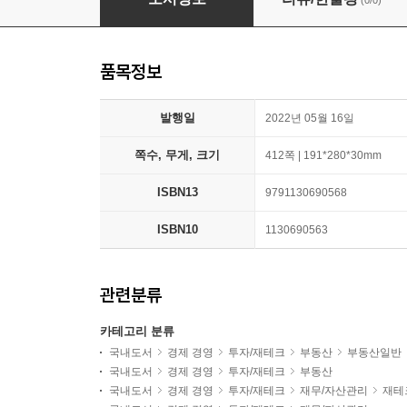
(0/0)
품목정보
발행일
2022년 05월 16일
쪽수, 무게, 크기
412쪽 | 191*280*30mm
ISBN13
9791130690568
ISBN10
1130690563
관련분류
카테고리 분류
국내도서
경제 경영
투자/재테크
부동산
부동산일반
국내도서
경제 경영
투자/재테크
부동산
국내도서
경제 경영
투자/재테크
재무/자산관리
재테