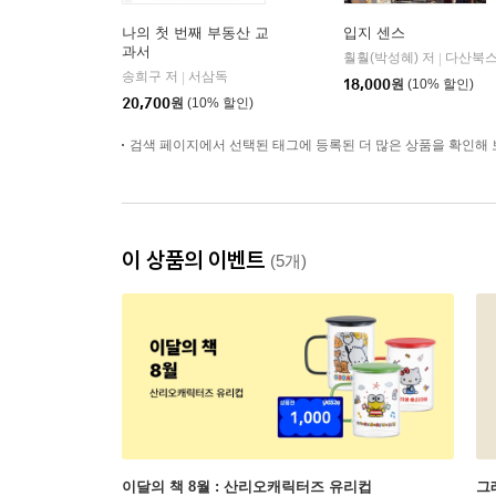
나의 첫 번째 부동산 교
입지 센스
과서
훨훨(박성혜) 저
다산북
|
송희구 저
서삼독
|
18,000
원
(10% 할인)
20,700
원
(10% 할인)
검색 페이지에서 선택된 태그에 등록된 더 많은 상품을 확인해 
이 상품의 이벤트
(5개)
이달의 책 8월 : 산리오캐릭터즈 유리컵
그래