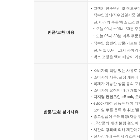
“지금 당장 당신을 부동산 투자자로 만들어줄 유일
고객의 단순변심 및 착오구
직수입양서/직수입일서중 일
책으로 소장할 수 있다는 건 그야말로 행운이다!” 
단, 아래의 주문/취소 조건인
오늘 00시 ~ 06시 30분 
“그를 만나서 기적을 경험했다. 그가 강의에서 알려준
반품/교환 비용
오늘 06시 30분 이후 주문
6개월이 지난 지금, 집값은 1억 원이 올랐다!” _로나
직수입 음반/영상물/기프트 
단, 당일 00시~13시 사이
“50대 중반, 퇴직을 눈앞에 두고 살길이 막막해 하
박스 포장은 택배 배송이 가
하루하루 희망 가득한 삶을 살고 있다.” _국화장수 
소비자의 책임 있는 사유로 
소비자의 사용, 포장 개봉에 
“잭파시 님의 글은 세 번씩 읽는다. 디테일한 투자기
복제가 가능한 상품 등의 포장을 
다지면서 세 번, 그렇게 나는 아파트 투자의 신세계에
소비자의 요청에 따라 개별
디지털 컨텐츠인 eBook, 
eBook 대여 상품은 대여 기
“잭파시 님의 글은 개미지옥이다. ‘이래도 되나?’
모바일 쿠폰 등록 후 취소/환
반품/교환 불가사유
헤어나올 수 없다. 공짜로 읽는 게 미안할 정도로 속
중고상품이 구매확정(자동 
LP상품의 재생 불량 원인이 기
시간의 경과에 의해 재판매가
전자상거래 등에서의 소비자