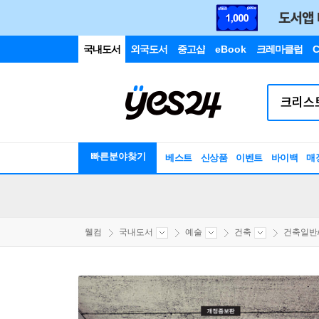
국내도서
외국도서
중고샵
eBook
크레마클럽
C
빠른분야찾기
베스트
신상품
이벤트
바이백
매
웰컴
국내도서
예술
건축
건축일반