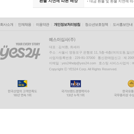
환불 지연에 따른 배상
대금 환불 및 환불 지연에 
회사소개
인재채용
이용약관
개인정보처리방침
청소년보호정책
도서홍보안내
대표 : 김석환, 최세라
주소 : 서울시 영등포구 은행로 11, 5층~6층(여의도동,일신
사업자등록번호 : 229-81-37000 통신판매업신고 : 제 200
이메일 : yes24help@yes24.com 호스팅 서비스사업자 :
Copyright ⓒ YES24 Corp. All Rights Reserved.