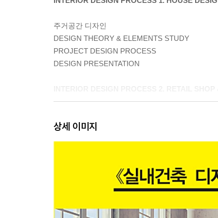
INTERIOR DESIGN PROCESS 1. HOUSE DESI
주거공간 디자인
DESIGN THEORY & ELEMENTS STUDY
PROJECT DESIGN PROCESS
DESIGN PRESENTATION
INTERIOR DESIGN PROCESS 2. RETAIL SHOP
PROGRAM & REQUIREMENT
상세 이미지
DESIGN THEORY & ELEMENTS STUDY
PROJECT WORK PROCESS
DESIGN PRESENTATION
INTERIOR DESIGN PROCESS 3. RESTAURANT
PROGRAM & REQUIREMENT
DESIGN THEORY & ELEMENTS STUDY