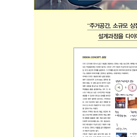
INTERIOR DESIGN PROCESS 6. 실내건축 COMP
PROGRAM & REQUIREMENT
PROJECT WORK PROCESS
STUDENT DESIGN COMPETITION PORTFOLIO
BIBLIOGRAPHY : 참고문헌
INDEX : 찾아보기