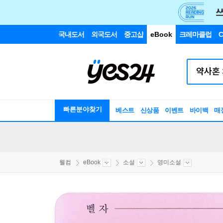
국내도서
외국도서
중고샵
eBook
크레마클럽
C
빠른분야찾기
베스트
신상품
이벤트
바이백
매
웰컴
eBook
소설
영미소설