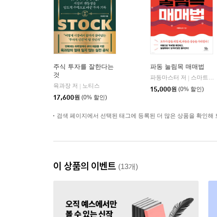
주식 투자를 잘한다는
파동 눌림목 매매법
것
파동마스터 저
스마트비즈니스
|
육과장 저
노티스
|
15,000
원
(0% 할인)
17,600
원
(0% 할인)
검색 페이지에서 선택된 태그에 등록된 더 많은 상품을 확인해 
이 상품의 이벤트
(13개)