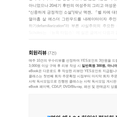
아니었으나 20세기 후반의 여성주의 그리고 여성운
“신중하게 긍정적인 소설”(재닛 맥캔, 『벨 자에 
열아홉 살 에스더 그린우드를 내레이터이자 주인공으
하기defamiliarization”라 부른 사실주의의
Scholes는 〈뉴욕 타임스〉에 실은 글에서 다음과
실비아 플라스의 낯설게 하기 기법은 사소한 언어
회원리뷰
호텔을 “아마존Amazon”이라 이름 지음으로써, 
(7건)
전체적인 성격에 대해 재고하기를 촉구한다. “남
매주 10건의 우수리뷰를 선정하여 YES포인트 3만원을 드
3,000원 이상 구매 후 리뷰 작성 시
일반회원 300원, 마니아
여자애들이 주로 묵”는 곳 말이다. 실비아 플라스는
eBook은 다운로드 후 작성한 리뷰만 YES포인트 지급됩니
클래스는 첫번째 회차 주문확정 시점부터 마지막 회차 주문
나아가 실비아 플라스는 이 “낯설게 하기”를 통해
사락 독서모임으로 진행된 클래스는 사락 독서모임 게시판
다각도에서 들여다볼 수 있게 한다. 광기를 ‘숨
eBook 페이백, CD/LP, DVD/Blu-ray, 패션 및 판매금
했는지에 대해서도 말이다. 벨 자가 언제 덮쳐올지는
“고요가 날 짓눌렀다. 그것은 내 자신의 고요였다.”