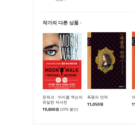
작가의 다른 상품
문워크 : 마이클 잭슨의
폭풍의 언덕
유일한 자서전
11,050
원
1
19,800
원
(10% 할인)