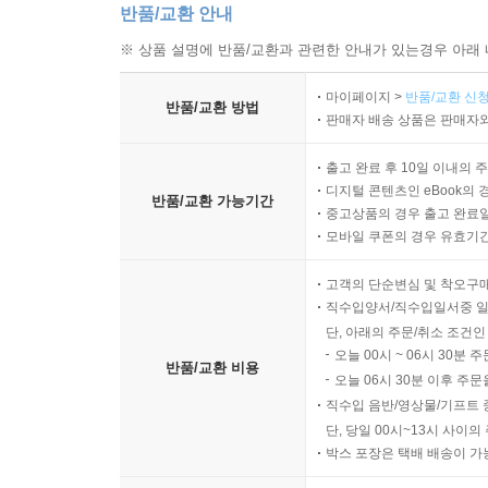
반품/교환 안내
※ 상품 설명에 반품/교환과 관련한 안내가 있는경우 아래 
마이페이지 >
반품/교환 신청
반품/교환 방법
판매자 배송 상품은 판매자와
출고 완료 후 10일 이내의 
디지털 콘텐츠인 eBook의 
반품/교환 가능기간
중고상품의 경우 출고 완료일
모바일 쿠폰의 경우 유효기간(
고객의 단순변심 및 착오구
직수입양서/직수입일서중 일
단, 아래의 주문/취소 조건인
오늘 00시 ~ 06시 30분 
반품/교환 비용
오늘 06시 30분 이후 주문
직수입 음반/영상물/기프트 
단, 당일 00시~13시 사이
박스 포장은 택배 배송이 가