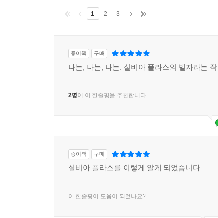
실비아 플라스는 『벨 자』를 통해 “그의 세대
1
2
3
내려놓았다. “이 소설은 좁은 의미에서 정치적이거
던진다. 모든 진정한 현실적인 소설에 담긴 이 질
복잡하게 얽힌 주제를 명료한 언어로 세심히 표현
종이책
구매
띄울 것이다.
나는, 나는, 나는. 실비아 플라스의 벨자라는 
2명
이 이 한줄평을 추천합니다.
종이책
구매
실비아 플라스를 이렇게 알게 되었습니다
이 한줄평이 도움이 되었나요?