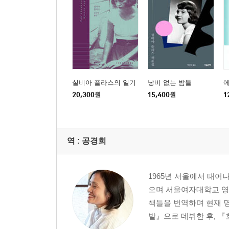
실비아 플라스의 일기
낭비 없는 밤들
20,300
원
15,400
원
1
역 :
공경희
1965년 서울에서 태
으며 서울여자대학교 영
책들을 번역하며 현재 
밭』으로 데뷔한 후, 『