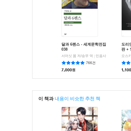
달과 6펜스 - 세계문학전집
도리언
038
판 +
서머싯 몸 저/송무 역
민음사
|
766건
7,000
원
1,10
이 책과
내용이 비슷한 추천 책