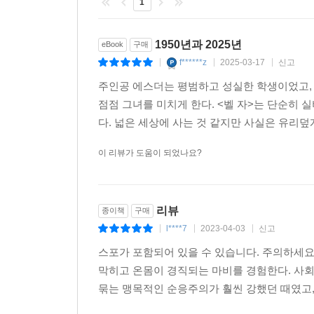
1
시에 대한 책을 쓰면서 편집자가 될 계획이었다. 
“정말 모르겠어요.”
나도 모르게 이런 말이 튀어나왔다. 그 말을 하면서 
1950년과 2025년
eBook
구매
-49~50쪽
f******z
2025-03-17
신고
|
|
|
주인공 에스더는 평범하고 성실한 학생이었고,
“미국 전역의 수많은 여대생이 선망하는”, “생애
점점 그녀를 미치게 한다. <벨 자>는 단순히 
강의하는 여름 학기 글쓰기 강좌를 들으며 다잡을
다. 넓은 세상에 사는 것 같지만 사실은 유리덮
공부하고, 읽고, 쓰”며 살았고 또 살아갈 예정이었
삶이 기차라면, 그곳에는 반드시 레일이 깔려 있을 
이 리뷰가 도움이 되었나요?
기차는 언젠가, 목적지에 닿는다. 이는 자명한 사실
1950년대에는 모든 것이 지나치게 명확했으리라.
날카롭게 포착해 우리 앞에 조용히 펼친다. 『벨 자
리뷰
종이책
구매
l****7
2023-04-03
신고
|
|
|
스포가 포함되어 있을 수 있습니다. 주의하세요
“난 완벽하게 자유로웠다”
막히고 온몸이 경직되는 마비를 경험한다. 사
벨 자 너머의 진정한 해방을 갈구하는 목소리
묶는 맹목적인 순응주의가 훨씬 강했던 때였고,