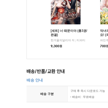
[세트] 너 때문이야 (총3권/
악녀
완결)
요! (
한겨울의달리야 저
티파티
파민쿠
|
9,300
원
700
배송/반품/교환 안내
배송 안내
구매 후 즉시 다운로드 가능
배송 구분
배송비 : 무료배송