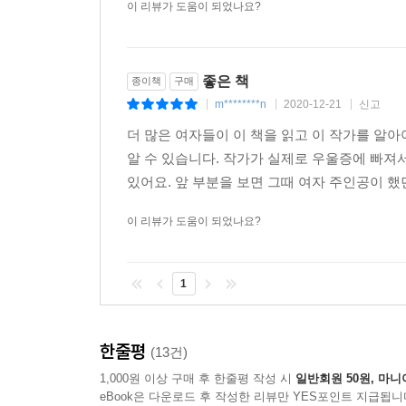
앞서 말했듯 『벨 자』는 20세기 후반의 여성주의와
이 리뷰가 도움이 되었나요?
의대생 남자친구이자 위선자인 버디 윌러드, 평생
지루한 방식으로 규정하려 든다.
좋은 책
종이책
구매
그가 늘 “남자가 원하는 것은 반려자이고 여자가 
m********n
2020-12-21
신고
|
|
|
그 화살을 쏘는 시위”라는 어머니의 말을 읊어서 
더 많은 여자들이 이 책을 읽고 이 작가를 알아
-100쪽
알 수 있습니다. 작가가 실제로 우울증에 빠져
있어요. 앞 부분을 보면 그때 여자 주인공이 했
속기도 할 줄 몰랐다.
대학 졸업 후 좋은 직장을 못 구할 거라는 뜻이었다
이 리뷰가 도움이 되었나요?
갖춘 영어 전공자라면 얘기가 달라졌다. 다들 그런
계속 멋진 편지를 받아쓰게 될 터였다.
-105~106쪽
1
그리고 에스더는 엄마와 버디를 비롯한 주변 사람
한줄평
(13건)
그것임도 안다. 지역과 계층에 따라 조금씩의 차이
이는 에스더가 자살 기도에서 실패하고 기니 여사의
1,000원 이상 구매 후 한줄평 작성 시
일반회원 50원, 마니
eBook은 다운로드 후 작성한 리뷰만 YES포인트 지급됩니
놓여 있다. 다들 “벨 자 밑에 앉아 있”기 때문이