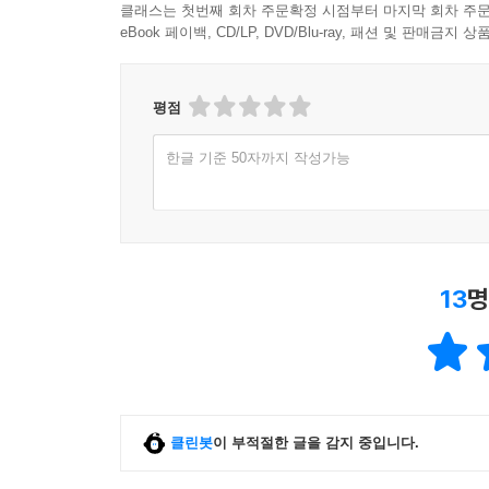
클래스는 첫번째 회차 주문확정 시점부터 마지막 회차 주문
공감이야말로 연대를 이루는 근본일 것이다. 20세기
eBook 페이백, CD/LP, DVD/Blu-ray, 패션 및 판매금
호텔 이름은 ‘아마존’이었는데, 여성 전용이어서 부
평점
곳에서 딸들이 살기를 바랐다. 다들 수업에 갈 때는
케이티 깁스 같은 학교를 졸업하고 회사 임원의 비
한글 기준 50자까지 작성가능
-12~13쪽
브리지 게임을 하고 소문에 대해 떠들고 공부하는,
종류의 벨 자 밑에 앉아 있는 것을.
-316쪽
13
명
다만 이와 같은 읽기 방식은 『벨 자』가 품은 여러
1950년대 미국의 젊은 여성이 처한 상황을 자전적
아니었다. 삶을 위해 지불해야 하는 것이 죽음임
불완전함을 드러내고 있다. 『벨 자』는 로젠버그 
클린봇
이 부적절한 글을 감지 중입니다.
처형 사건을 머릿속에서 떨치지 못한다. 〈텔레그라
번째에 올리기도 했다.