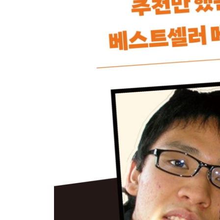
CHAPTER6 역행자 5단계_ 역행자의 지식
기버 이론_ 역행자는 1을 받으면 2를 준다
확률 게임_ 역행자는 확률에만 베팅한다
타이탄의 도구_ 유전자에 각인된 장인 정신을 역행
메타인지_ 주관적인 판단은 순리자들의 전유물이
실행력 레벨과 관성
CHAPTER7 역행자 6단계_ 경제적 자유를 얻는 구
돈을 버는 근본 원리
경제적 자유라는 성을 함락시키는 방법
당신이 직장인이든 백수든 열아홉이든 쉰이든
경제적 자유를 위한 5가지 공부법
젊은 부자들은 어떻게 공부했을까
경제적 자유로 가는 알고리즘 설계
CHAPTER8 역행자 7단계_ 역행자의 쳇바퀴