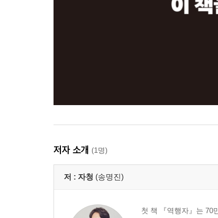
저자 소개
(1명)
저 :
자청
(송명진)
첫 책 『역행자』는 70만