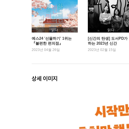
CHAPTER3 역행자 2단계_ 정체성 만들기
내 머리를 포맷할 수만 있다면
정체성 소프트웨어를 설치하기
사람들은 자기 마음의 상처를 핥기에 여념이 없다
읽다
읽다
예스24 '선물하기' 1위는
[신간의 탄생] 도서PD가
『불편한 편의점』
하는 2023년 신간
CHAPTER4 역행자 3단계_ 유전자 오작동
2023년 04월 26일
2023년 02월 15일
뇌는 어떻게 진화했을까
진화의 목적은 완벽함이 아니라 생존이다
유전자 오작동을 이기는 역행자의 사고방식
오작동을 극복하고 30억을 취하다
상세 이미지
CHAPTER5 역행자 4단계_ 뇌 자동화
뇌를 복리로 성장시킨다면
뇌 최적화 1단계_ 22전략
뇌 최적화 2단계_ 오목 이론
뇌 최적화 3단계_ 뇌를 증폭시키는 3가지 방법