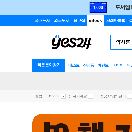
국내도서
외국도서
중고샵
eBook
크레마클럽
C
빠른분야찾기
베스트
신상품
이벤트
바이백
매
웰컴
eBook
자기계발
성공학/경력관리