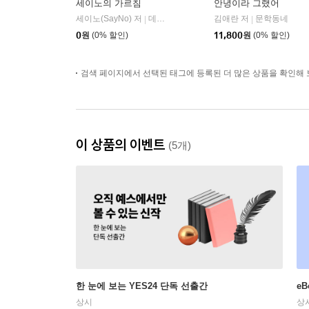
세이노의 가르침
안녕이라 그랬어
세이노(SayNo) 저
데이원
김애란 저
문학동네
|
|
0
원
(0% 할인)
11,800
원
(0% 할인)
검색 페이지에서 선택된 태그에 등록된 더 많은 상품을 확인해 
이 상품의 이벤트
(5개)
한 눈에 보는 YES24 단독 선출간
e
상시
상