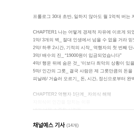
프롤로그 30대 초반, 일하지 않아도 월 1억씩 버는
CHAPTER1 나는 어떻게 경제적 자유에 이르게 되
1막/ 3개의 벽_ 절대 인생에서 넘을 수 없을 거라 
2막/ 하루 2시간, 기적의 시작_ 역행자의 첫 번째 
3막/ 배수의 진_ “19000원이 입금되었습니다”
4막/ 행운 뒤에 숨은 것_ ‘이보다 최악의 상황이 있을
5막/ 인간의 그릇_ 결국 사람은 제 그릇만큼의 돈을
피날레/ 거슬러 오르기_ 돈, 시간, 정신으로부터 완
CHAPTER2 역행자 1단계_ 자의식 해체
자의식이 인간을 망치는 이유
내가 너무 소중한 사람들
자의식 해체의 3가지 단계
채널예스 기사
인생을 허비하는 특별한 방법
(14개)