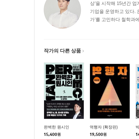
상’을 시작해 15년간 업
기업을 운영하고 있다. 
가’를 고민하다 철학과에
작가의 다른 상품
완벽한 원시인
역행자 (확장판)
15,400
원
19,500
원
1