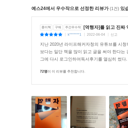
예스24에서 우수작으로 선정한 리뷰가
(1건)
있습
[역행자]를 읽고 진짜
종이책
구매
주간우수작
k*******1
2022-06-04
신고
|
|
|
지난 2020년 라이프해커자청의 유튜브를 시청
보다는 일단 책을 많이 읽고 글을 써야 한다는
그에 다시 로그인하여독서후기를 열심히 썼다. 
72명
이 이 리뷰를 추천합니다.