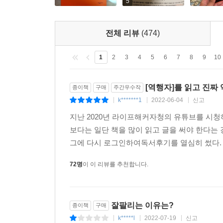
5
전체 리뷰
(474)
1
2
3
4
5
6
7
8
9
10
[역행자]를 읽고 진짜
종이책
구매
주간우수작
k*******1
2022-06-04
신고
|
|
|
지난 2020년 라이프해커자청의 유튜브를 시청
보다는 일단 책을 많이 읽고 글을 써야 한다는
그에 다시 로그인하여독서후기를 열심히 썼다. 
72명
이 이 리뷰를 추천합니다.
잘팔리는 이유는?
종이책
구매
k*****l
2022-07-19
신고
|
|
|