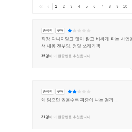
1
2
3
4
5
6
7
8
9
10
종이책
구매
직장 다니지말고 많이 팔고 비싸게 파는 사업
책 내용 전부임. 정말 쓰레기책
35명
이 이 한줄평을 추천합니다.
종이책
구매
왜 읽으면 읽을수록 짜증이 나는 걸까....
21명
이 이 한줄평을 추천합니다.