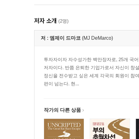
5장 부자를 만드는 지도 : 추월차선
저자 소개
(2명)
16 빠르게 부자가 되기 위한 사고방식은 따로 있다
17 직장 같은 사업은 No! 사업은 시스템으로 굴려라
저 :
엠제이 드마코
(MJ DeMarco)
18 초고속으로 돈을 벌고 불리는 방법
19 추월차선 진입을 예고하는 다섯 가지 사업 씨앗
20 부자가 복리를 활용하는 방식
투자자이자 자수성가한 백만장자로, 25개 국
21 돈이 저절로 따라오는 영향력의 법칙
저자이다. 반쯤 은퇴한 기업가로서 자신이 창설한 ‘
정신을 전수받고 싶은 세계 각국의 회원이 참여
6장 지금 당신 인생의 운전대를 잡아라
편이 넘는다. 현...
22 당신을 소유하고 있는 것은 누구인가
23 수백 가지 선택의 결과가 지금의 당신이다
24 올바른 선택을 위한 가중평균 의사결정 매트릭
작가의 다른 상품
25 역풍으로 작용하는 사람들에게 등을 돌려라
26 노동 시간은 자유 시간의 대가다
27 시스템과 돈 나무를 키우는 교육
28 시스템과 사업에 진정으로 헌신하고 있는가