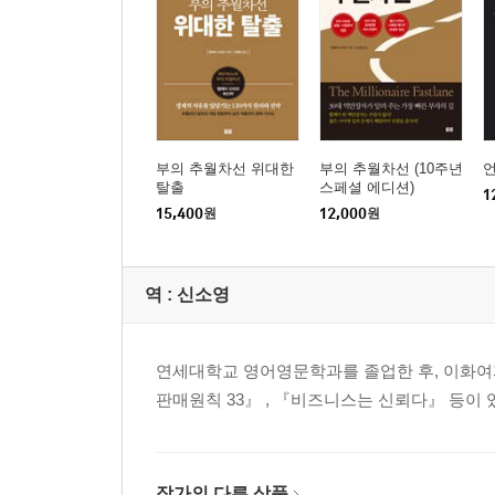
7장 제한 속도 없이 달릴 수 있는 멋진 길이 있다
29 올바른 길로 가야 부로 통한다
30 돈을 좇지 말고 욕구를 좇으라
31 진입 장벽이 높거나 남달리 탁월하거나
32 통제권을 갖고 있어야 큰돈을 만질 수 있다
부의 추월차선 위대한
부의 추월차선 (10주년
탈출
스페셜 에디션)
33 사업의 힘은 규모에서 나온다
1
15,400
원
12,000
원
34 시간을 쏟아 붓지 않아도 돈이 되는 사업
35 추월차선 5계명을 만족시키는 사업 아이템
36 성공은 아이디어가 아닌 실행에 있다
역 :
신소영
37 재무적 문맹 상태를 벗어나라
8장 당신의 실행력이 당신의 최고 속도다
연세대학교 영어영문학과를 졸업한 후, 이화여
38 아이디어를 실행하는 사람이 모든 것을 소유한
판매원칙 33』 , 『비즈니스는 신뢰다』 등이 
39 최고의 사업 계획은 실행 실적이다
40 고객에게 힘이 있다! 고객에게 충성하라!
41 사업 파트너십은 결혼만큼 중요하다
작가의 다른 상품