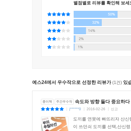
별점별로 리뷰를 확인해 보세
50%
지금까지 읽었던 어떤 책보다 강한 동기를 부여해 준
평가 기준을 알려 주었다. 10년 전에 이 책을 만났다면 
32%
14%
열심히 일하고 차곡차곡 저축하라는 식의 케케묵은
2%
것이 무엇인지 내게 알려 줬고, 수입은 상상 이상
1%
아이다호)
이제 나는 부자가 되는 데 돈 많은 부모님도, 운도
추월차선이 내게 그 지식을 주었다. - 플로리안(독
예스24에서 우수작으로 선정한 리뷰가
(1건)
있습
추월차선 법칙을 알게 된 뒤 나는 내가 돈에 쪼들리
4배로 불릴 수 있었다. - 마이크(미국 뉴저지)
속도와 방향 둘다 중요하다
종이책
주간우수작
j******0
2016-02-26
신고
|
|
|
​도끼를 연못에 빠뜨리자 산신
이 쓰던쇠 도끼를 선택,산신령