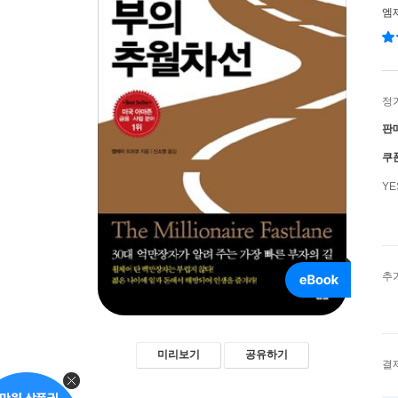
엠
정
판
쿠
Y
추
미리보기
공유하기
결