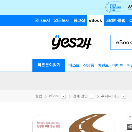
국내도서
외국도서
중고샵
eBook
크레마클럽
C
빠른분야찾기
베스트
신상품
이벤트
바이백
매
웰컴
eBook
경제 경영
투자/재테크
소
eB