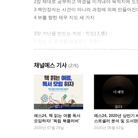
2장 제대로 공부하고 역경을 이겨내야 목적지에 
3 백만장자는 사건이 아니라 과정에 의해 만들어진
4 부를 향한 재무 지도 세 가지
3장 가난을 만드는 지도 : 인도(人道)
5 돈은 돈 문제를 해결하지 못한다
6 부자처럼 보이는 것과 진짜 부자인 것의 차이
7 평범하다는 것은 현대판 노예라는 뜻이다
채널예스 기사
8 ‘인생 한 방’을 노리는 사람은 가난을 면치 못한다
(2개)
9 인생을 남의 손에 맡기고 남 탓하며 사는 사람들
4장 평범한 삶을 만드는 지도 : 서행차선
10 절약만으로는 절대 부자가 될 수 없다
11 당신은 자유를 사기 위해 자유를 팔고 있다
읽다
읽다
12 당신이 부의 길이라고 믿었던 것들의 함정
예스24, 책 읽는 여름 독서
예스24, 2020년 상반기 
모임하자! '독립 북클러버'
스트셀러 분석 및 도서
13 학위보다 빚더미를 먼저 안겨 주는 교육
여름맞이 이벤트
동향 발표
2020년 07월 29일
2020년 06월 02일
14 자가당착에 빠진 서행차선의 구루들
15 서행차선을 벗어나는 비밀의 출구