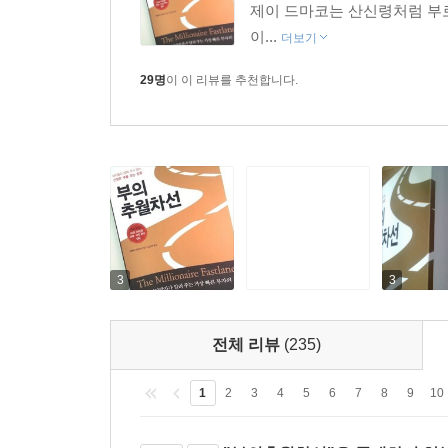
제이 드마코는 산신령처럼 부로
이...
더보기
29명
이 이 리뷰를 추천합니다.
3
3
전체 리뷰
(235)
1
2
3
4
5
6
7
8
9
10