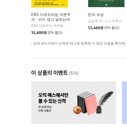
EBS 다큐프라임 자본주
돈의 속성
의 : 쉬지 않고 일하는데
김승호 저
스노우폭스북스
|
나는 왜 이렇게 살기 힘
EBS 자본주의 제작팀 저/EBS MEDIA 기획
가나출판사
|
12,460
원
(0% 할인)
든가
15,400
원
(0% 할인)
검색 페이지에서 선택된 태그에 등록된 더 많은 상품을 확인해 
이 상품의 이벤트
(5개)