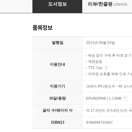
부의 추월차선
도서정보
리뷰/한줄평
(235/478)
품목정보
발행일
2013년 09월 03일
배송 없이 구매 후 바로 읽
제한없음
이용안내
TTS 가능
저작권 보호를 위해 인쇄 기
지원기기
크레마 /PC(윈도우 - 4K 모
파일/용량
EPUB(DRM) | 1.13MB
글자 수/페이지 수
약 17.2만자, 약 5.6만 단어, 
ISBN13
9788994702667