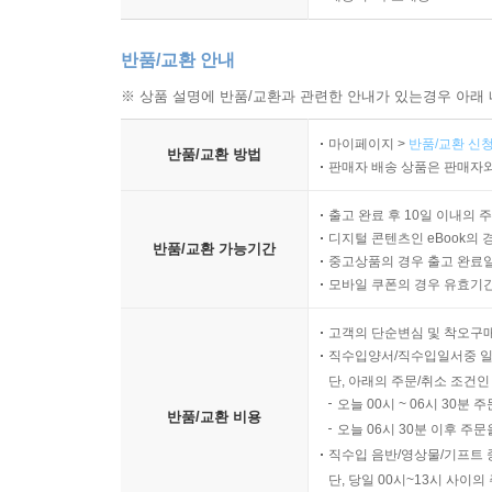
반품/교환 안내
※ 상품 설명에 반품/교환과 관련한 안내가 있는경우 아래 
마이페이지 >
반품/교환 신청
반품/교환 방법
판매자 배송 상품은 판매자와
출고 완료 후 10일 이내의 
디지털 콘텐츠인 eBook의 
반품/교환 가능기간
중고상품의 경우 출고 완료일
모바일 쿠폰의 경우 유효기간(
고객의 단순변심 및 착오구
직수입양서/직수입일서중 일
단, 아래의 주문/취소 조건인
오늘 00시 ~ 06시 30분 
반품/교환 비용
오늘 06시 30분 이후 주문
직수입 음반/영상물/기프트 
단, 당일 00시~13시 사이