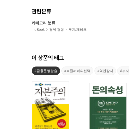
관련분류
카테고리 분류
eBook
경제 경영
투자/재테크
이 상품의 태그
#금융문맹탈출
#북클러버의선택
#억만장자
#부