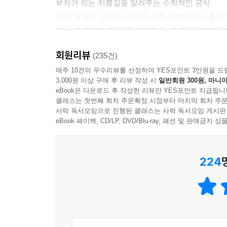
부자가 되는 지름길을 알려주는 수학적인 공식
저자 엠제이 드마코는 10대 시절, 람보르기니를 탄
결국 ‘추월차선 법칙’을 발견했고, 자기만의 방법으로
연구하고 실천해 온 ‘젊어서 부자가 되는 길’을 세세
회원리뷰
(235건)
이제 그는 자동차, 여행, 미식, 글쓰기 등을 즐기
매주 10건의 우수리뷰를 선정하여 YES포인트 3만원을 드
3,000원 이상 구매 후 리뷰 작성 시
일반회원 300원, 마니아
서행차선, 추월차선으로 나누어 우리의 삶을 설명한다
eBook은 다운로드 후 작성한 리뷰만 YES포인트 지급됩니
능력이 있을 때 변화를 시작하지 않으면 프로스트
클래스는 첫번째 회차 주문확정 시점부터 마지막 회차 주문
것”이라고 강변한다. 그가 제시하는 부자의 길에 
사락 독서모임으로 진행된 클래스는 사락 독서모임 게시판
eBook 페이백, CD/LP, DVD/Blu-ray, 패션 및 판매금
드마코가 역설하는 부자의 공식은 통계적 전략이 
공식이다. 그는 “진짜 쓸모 있는 공식은 수학적으
224
수학적인 공식이 존재할까? 물론이다. 추월차선 이
[추천평]
지금까지 출판된 경제 지침서 중에 최고다. 『부자 
도널드 트럼프가 쓴 책들보다도 뛰어나다. - Eric Mo