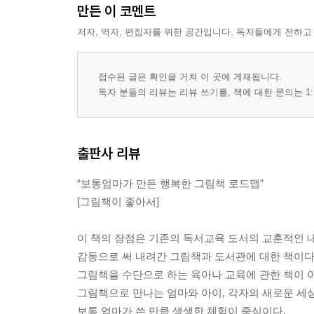
만든 이 코멘트
4장 장르별로 그림책을 감상하자
저자, 역자, 편집자를 위한 공간입니다. 독자들에게 전하고
1. 만화 | 만화책은 ‘웬수’인가 ‘원츄’인가?
2. 옛이야기 | 옛이야기 한 자락 팔아요!
3. 신화 | 그리스 로마 신화보다 더 재미있는 우리 
접수된 글은 확인을 거쳐 이 곳에 게재됩니다.
4. 동시 | 동시 따먹기 놀이
독자 분들의 리뷰는 리뷰 쓰기를, 책에 대한 문의는 1:
화보 / 들어가며 / 나가면서
부록 - 최근(2011~2013년)에 나온 눈길 끄는 그림책
출판사 리뷰
“보통엄마가 만든 행복한 그림책 로드맵”
[그림책이 좋아서]
이 책의 장점은 기존의 독서교육 도서의 교훈적인 
감동으로 써 내려간 그림책과 도서관에 대한 책이다
그림책을 수단으로 하는 육아나 교육에 관한 책이 
그림책으로 만나는 엄마와 아이, 각자의 새로운 세상
보통 엄마가 쓴 만큼 생생한 체험이 중심이다.