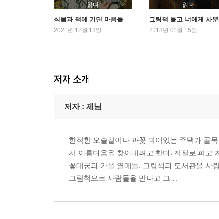
7. 심리 | 마음의 여행을 떠나보자!
읽다
읽다
8. 죽음 | 죽는다는 건 뭘까?
식물과 책에 기댄 마음들
그림책 들고 너에게 사
9. 상상 | 글 없는 그림책은 읽는 사람이 이야기꾼이
2021년 12월 13일
2018년 01월 15일
10. 소통 | 내 말 좀 들어주세요!
11. 감성 | 시적 감수성으로 풍부한 감성을
저자 소개
3장 작가별로 그림책을 알아보자
1. 기무라 유이치 | 눈총을 받아도 키득키득
2. 베라 B. 윌리엄스 | 체리 씨에서 이야기가 모락모
저자 : 제님
3. 가브리엘 뱅상 | 비 오는 날의 소풍이라니?
4. 피터 H. 레이놀즈 | 점 하나라도 느끼는 대로 그
한적한 오솔길이나 과꽃 피어있는 주택가 골목
5. 데이비드 스몰 | 마음에 시원한 우물을 품은 리디
서 아름다움을 찾아내려고 한다. 저절로 피고 
6. 박연철 | 나 원 참 어처구니가 없어서!
꽃대궁과 가을 열매들, 그림책과 도서관을 사
7. 다시마 세이조 | 엄마, 나도 염소 키우고 싶어!
그림책으로 사람들을 만나고 그 ...
8. 니콜라우스 하이델바흐 | 너희도 목에 반창고 붙
9. 콜린 톰슨 | 조지가 행복해져서 정말 다행이야!
10. 에즈라 잭 키츠 | 아이들의 영원한 친구로 기억