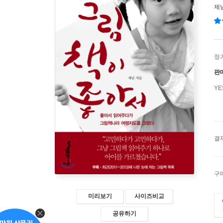
제
정
판
Y
결
구
미리보기
사이즈비교
공유하기