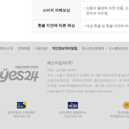
상품의 불량에 의한 반품, 교
소비자 피해보상
준하여 처리됨
환불 지연에 따른 배상
대금 환불 및 환불 지연에 
회사소개
인재채용
이용약관
개인정보처리방침
청소년보호정책
도서홍보안내
대표 : 김석환, 최세라
주소 : 서울시 영등포구 은행로 11, 5층~6층(여의도동,일신
사업자등록번호 : 229-81-37000 통신판매업신고 : 제 200
이메일 : yes24help@yes24.com 호스팅 서비스사업자 :
Copyright ⓒ YES24 Corp. All Rights Reserved.