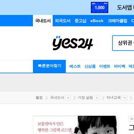
국내도서
외국도서
중고샵
eBook
크레마클럽
C
빠른분야찾기
베스트
신상품
이벤트
바이백
매
웰컴
국내도서
가정 살림
자녀교육
소