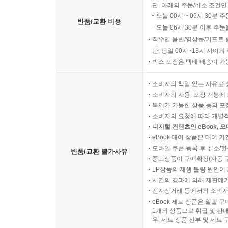
단, 아래의 주문/취소 조건인
오늘 00시 ~ 06시 30분 
반품/교환 비용
오늘 06시 30분 이후 주문
직수입 음반/영상물/기프트 
단, 당일 00시~13시 사이
박스 포장은 택배 배송이 가
소비자의 책임 있는 사유로 
소비자의 사용, 포장 개봉에 
복제가 가능한 상품 등의 포장을 
소비자의 요청에 따라 개별
디지털 컨텐츠인 eBook, 
eBook 대여 상품은 대여 기
모바일 쿠폰 등록 후 취소/환
반품/교환 불가사유
중고상품이 구매확정(자동 
LP상품의 재생 불량 원인이 기
시간의 경과에 의해 재판매가
전자상거래 등에서의 소비자
eBook 세트 상품은 일괄 
1개의 상품으로 취급 및 판매
우, 세트 상품 전부 및 세트