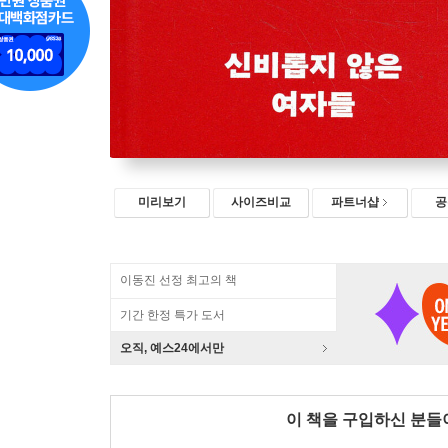
미리보기
사이즈비교
파트너샵
공
이동진 선정 최고의 책
기간 한정 특가 도서
오직, 예스24에서만
이 책을 구입하신 분