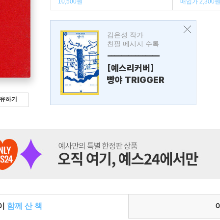
10,500원
매입가 2,300
김은성 작가
친필 메시지 수록
---------------
[예스리커버]
빵야 TRIGGER
유하기
들이
함께 산 책