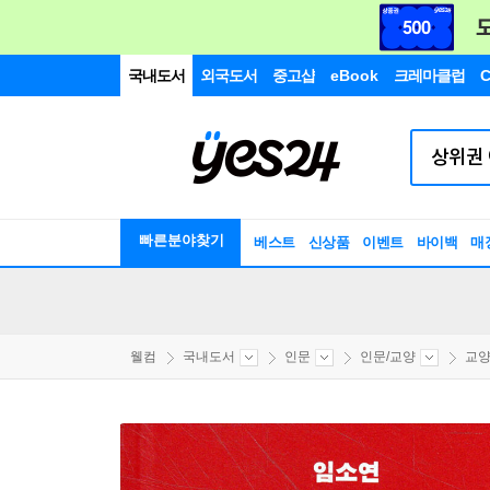
국내도서
외국도서
중고샵
eBook
크레마클럽
C
빠른분야찾기
베스트
신상품
이벤트
바이백
매
웰컴
국내도서
인문
인문/교양
교양