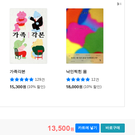
3
/4
가족각본
낙인찍힌 몸
129건
12건
15,300
원
(10% 할인)
18,000
원
(10% 할인)
13,500
카트에 넣기
바로구매
원