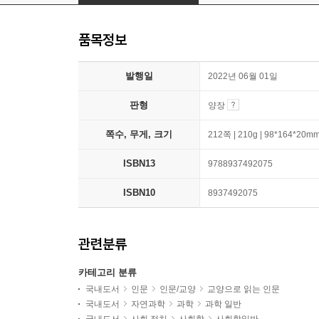
품목정보
발행일
2022년 06월 01일
판형
양장
쪽수, 무게, 크기
212쪽 | 210g | 98*164*20m
ISBN13
9788937492075
ISBN10
8937492075
관련분류
카테고리 분류
국내도서
인문
인문/교양
교양으로 읽는 인문
국내도서
자연과학
과학
과학 일반
국내도서
사회 정치
사회학
사회학일반