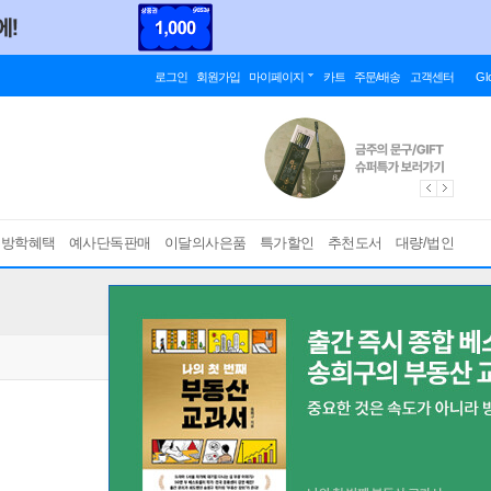
로그인
회원가입
마이페이지
카트
주문/배송
고객센터
Gl
름방학혜택
예사단독판매
이달의사은품
특가할인
추천도서
대량/법인