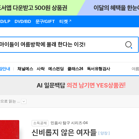
D/LP
DVD/BD
문구
/GIFT
티켓
독서유형검사
장안내
채널예스
사락
예스펀딩
클래스24
여
RBTI Lab
독서유형검사
AI 일문백답
의견 남기면 YES상품권!
으로 읽는 ...
민음사 탐구 시리즈-04
소득공제
신비롭지 않은 여자들
[ 양장 ]