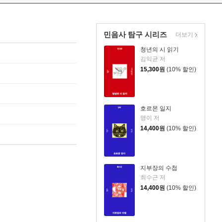
민음사 탐구 시리즈
더보기
청년의 시 읽기
김익균 저
15,300
원
(10% 할인)
호르몬 일지
영이 저
14,400
원
(10% 할인)
지부장의 수첩
최수근 저
14,400
원
(10% 할인)