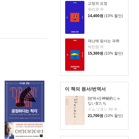
교정의 요정
유리관 저
14,400
원
(10% 할인)
재난에 맞서는 과학
박진영 저
15,300
원
(10% 할인)
이 책의 원서/번역서
[번역서] 神秘的じゃ
ない女たち
イム.ソヨン 저/ オ.ヨンア 역
21,700
원
(10% 할인)