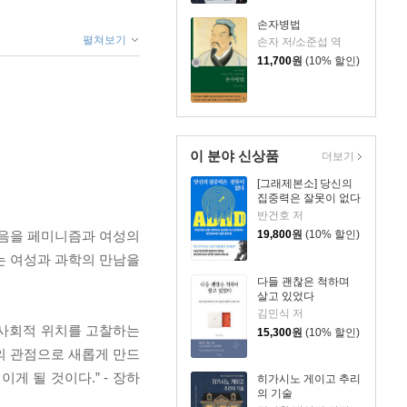
손자병법
펼쳐보기
손자 저/소준섭 역
11,700
원
(10% 할인)
이 분야 신상품
더보기
[그래제본소] 당신의
집중력은 잘못이 없다
반건호 저
믿음을 페미니즘과 여성의
19,800
원
(10% 할인)
는 여성과 과학의 만남을
다들 괜찮은 척하며
살고 있었다
김민식 저
 사회적 위치를 고찰하는
15,300
원
(10% 할인)
의 관점으로 새롭게 만드
 될 것이다.” - 장하
히가시노 게이고 추리
의 기술