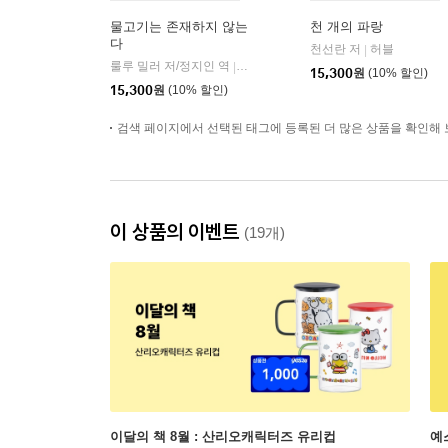
물고기는 존재하지 않는
천 개의 파랑
다
천선란 저
허블
|
룰루 밀러 저/정지인 역
곰출판
|
15,300
원
(10% 할인)
15,300
원
(10% 할인)
검색 페이지에서 선택된 태그에 등록된 더 많은 상품을 확인해 
이 상품의 이벤트
(19개)
이달의 책 8월 : 산리오캐릭터즈 유리컵
예