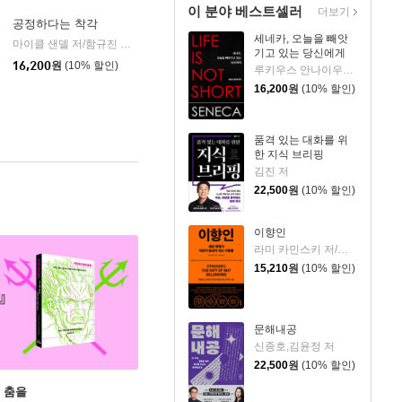
이 분야 베스트셀러
더보기
공정하다는 착각
세네카, 오늘을 빼앗
마이클 샌델 저/함규진 역
와이즈베리
|
기고 있는 당신에게
16,200
원
(10% 할인)
루키우스 안나이우스 세네카 저/하와이 대저택 편역
16,200
원
(10% 할인)
품격 있는 대화를 위
한 지식 브리핑
김진 저
22,500
원
(10% 할인)
이향인
라미 카민스키 저/최지숙 역
15,210
원
(10% 할인)
문해내공
신종호,김윤정 저
22,500
원
(10% 할인)
 춤을