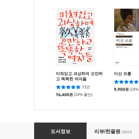
미쳐있고 괴상하며 오만하
이선 프롬
고 똑똑한 여자들
73건
9,900
원
(10%
14,400
원
(10% 할인)
신비롭지 않은 여자들
도서정보
리뷰/한줄평
(15/17)