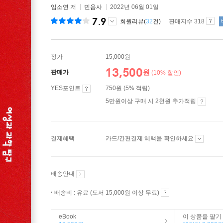
임소연
저
민음사
2022년 06월 01일
7.9
회원리뷰(
32
건)
판매지수 318
정가
15,000원
13,500
원
판매가
(10% 할인)
YES포인트
750원 (5% 적립)
5만원이상 구매 시 2천원 추가적립
결제혜택
카드/간편결제 혜택을 확인하세요
배송안내
배송비 : 유료 (도서 15,000원 이상 무료)
eBook
이 상품을 팔기