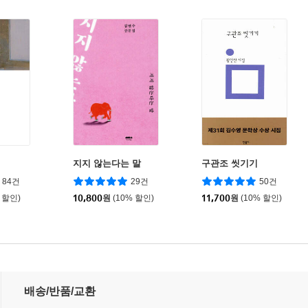
지지 않는다는 말
구관조 씻기기
84건
29건
50건
 할인)
10,800
원
(10% 할인)
11,700
원
(10% 할인)
배송/반품/교환