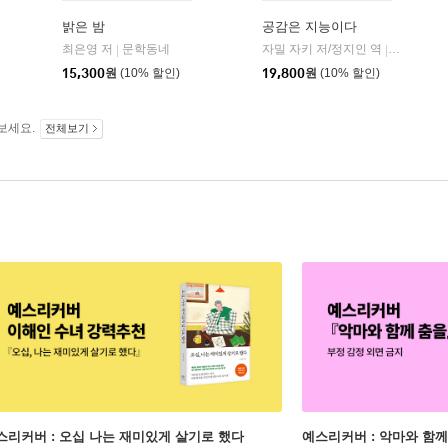
밝은 밤
공감은 지능이다
최은영 저
문학동네
자밀 자키 저/정지인 역
심심
|
|
15,300
원
(10% 할인)
19,800
원
(10% 할인)
보세요.
전체보기
스리커버 : 오십 나는 재미있게 살기로 했다
예스리커버 : 악마와 함께