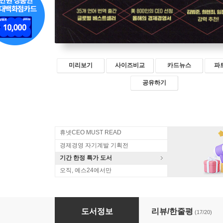
미리보기
사이즈비교
카드뉴스
파
공유하기
휴넷CEO MUST READ
경제경영 자기계발 기획전
기간 한정 특가 도서
오직, 예스24에서만
설득의 디테일
도서정보
리뷰/한줄평
(17/20)