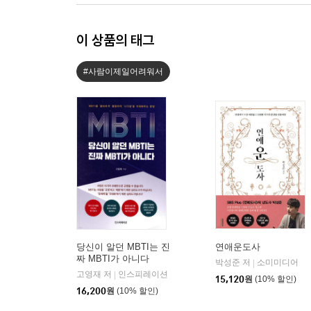
이 상품의 태그
#사람이제일어려워서
당신이 알던 MBTI는 진
연애운도사
짜 MBTI가 아니다
박성준 저
소미미디어
|
고영재 저
인스피레이션
|
15,120
원
(10% 할인)
16,200
원
(10% 할인)