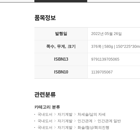
품목정보
발행일
2022년 05월 26일
쪽수, 무게, 크기
376쪽 | 580g | 150*225*30
ISBN13
9791139705065
ISBN10
1139705067
관련분류
카테고리 분류
국내도서
자기계발
처세술/삶의 자세
국내도서
자기계발
인간관계
인간관계 일반
국내도서
자기계발
화술/협상/회의진행