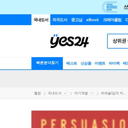
국내도서
외국도서
중고샵
eBook
크레마클럽
C
빠른분야찾기
베스트
신상품
이벤트
바이백
매
웰컴
국내도서
자기계발
처세술/삶의 자...