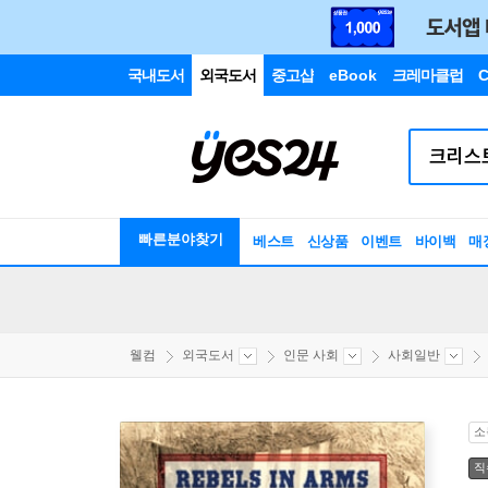
국내도서
외국도서
중고샵
eBook
크레마클럽
C
빠른분야찾기
베스트
신상품
이벤트
바이백
매
웰컴
외국도서
인문 사회
사회일반
소
직