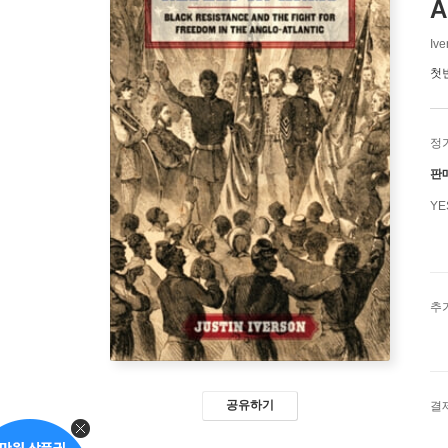
A
Ive
첫
정
판
Y
추
공유하기
결