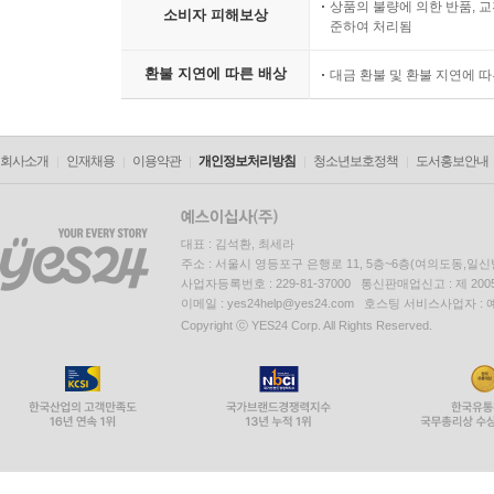
상품의 불량에 의한 반품, 교
소비자 피해보상
준하여 처리됨
환불 지연에 따른 배상
대금 환불 및 환불 지연에 
회사소개
인재채용
이용약관
개인정보처리방침
청소년보호정책
도서홍보안내
대표 : 김석환, 최세라
주소 : 서울시 영등포구 은행로 11, 5층~6층(여의도동,일신
사업자등록번호 : 229-81-37000 통신판매업신고 : 제 200
이메일 : yes24help@yes24.com 호스팅 서비스사업자 :
Copyright ⓒ YES24 Corp. All Rights Reserved.