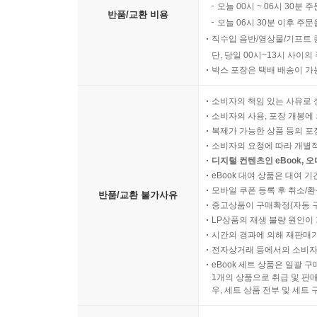
오늘 00시 ~ 06시 30분 
반품/교환 비용
오늘 06시 30분 이후 주문
직수입 음반/영상물/기프트 
단, 당일 00시~13시 사이
박스 포장은 택배 배송이 가
소비자의 책임 있는 사유로 
소비자의 사용, 포장 개봉에 
복제가 가능한 상품 등의 포장을 
소비자의 요청에 따라 개별
디지털 컨텐츠인 eBook, 
eBook 대여 상품은 대여 기
모바일 쿠폰 등록 후 취소/환
반품/교환 불가사유
중고상품이 구매확정(자동 
LP상품의 재생 불량 원인이 기
시간의 경과에 의해 재판매가
전자상거래 등에서의 소비자
eBook 세트 상품은 일괄 
1개의 상품으로 취급 및 판매
우, 세트 상품 전부 및 세트