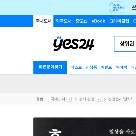
국내도서
외국도서
중고샵
eBook
크레마클럽
C
빠른분야찾기
베스트
신상품
이벤트
바이백
매
웰컴
국내도서
경제 경영
경영관리/전략/...