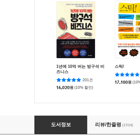
1년에 10억 버는 방구석 비
스틱!
즈니스
201건
17,100
원
(10
16,020
원
(10% 할인)
훅: 일상을 사로잡는 제품의 비밀
도서정보
리뷰/한줄평
(17/14)