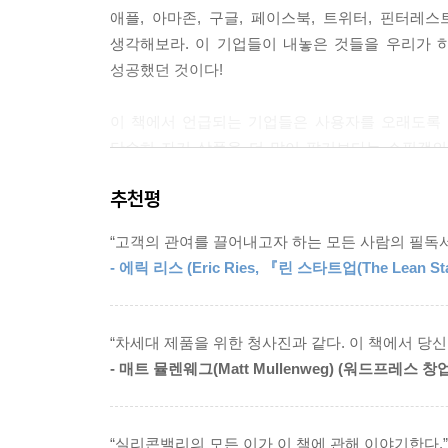
애플, 아마존, 구글, 페이스북, 트위터, 핀터
생각해보라. 이 기업들이 내놓은 것들을 우리가 
성공했던 것이다!
이 책에서 언급되는 기업들은 사용자를 오래도록 
단순히 자기 상품을 더 많이 팔기보다는 쇼핑객의
재미를 선물한 애플 아이튠즈, 후발주자로 등장했
추천평
심플하게 수정해 사용자의 이용 부담을 덜어준 트
사람들이 습관적으로 사용하게 되는 순간, 자신들이
“고객의 관여를 끌어내고자 하는 모든 사람의 필독서
- 에릭 리스 (Eric Ries, 『린 스타트업(The Lean St
저자는 인간과 컴퓨터의 상호작용, 소비자 심리
컨설팅하며 얻은 새로운 통찰을 엮어 이 책을 썼다
있는지를 흥미로운 기업 사례들을 제시하며 자세하
“차세대 제품을 위한 청사진과 같다. 이 책에서 당신
- 매트 뮬렌웨그(Matt Mullenweg) (워드프레스 창
무엇보다 이 책의 목표는 제품이나 서비스를 개
사용자의 문제와 고통, 불편을 해결해주면, 사용자
굳어지는 마법의 프로세스가 발현된다. 그리고 이 모
“실리콘밸리의 모든 이가 이 책에 관해 이야기한다.”