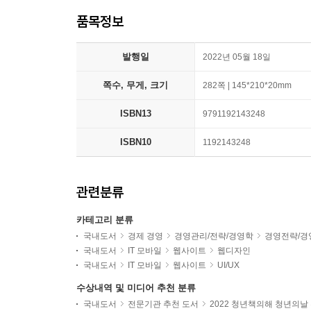
품목정보
발행일
2022년 05월 18일
쪽수, 무게, 크기
282쪽 | 145*210*20mm
ISBN13
9791192143248
ISBN10
1192143248
관련분류
카테고리 분류
국내도서
경제 경영
경영관리/전략/경영학
경영전략/경
국내도서
IT 모바일
웹사이트
웹디자인
국내도서
IT 모바일
웹사이트
UI/UX
수상내역 및 미디어 추천 분류
국내도서
전문기관 추천 도서
2022 청년책의해 청년의날