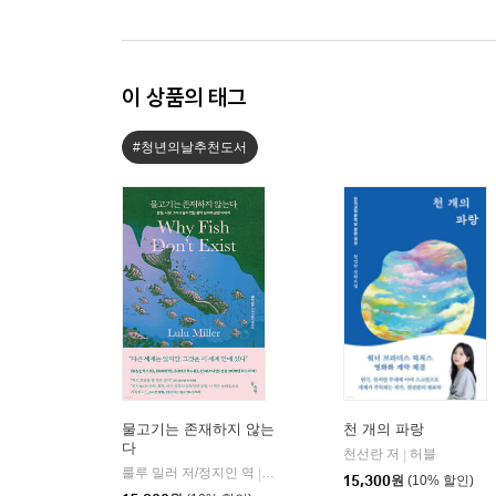
이 상품의 태그
#청년의날추천도서
물고기는 존재하지 않는
천 개의 파랑
다
천선란 저
허블
|
룰루 밀러 저/정지인 역
곰출판
|
15,300
원
(10% 할인)