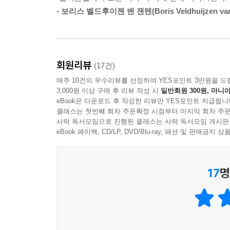
- 보리스 벨드후이젠 밴 잰텐(Boris Veldhuijzen van
사로잡고, 계속해서 사로잡아라!
‘제품’을 ‘습관’으로 만드는 4단계 훅(Hook) 프로세
이 책의 원제인 ‘훅(Hooked)’의 사전적 의미에
회원리뷰
(17건)
컨설팅 경험과 연구를 통해 고안한 훅(Hook) 모
매주 10건의 우수리뷰를 선정하여 YES포인트 3만원을 드
만드는 사업 전략이다.
3,000원 이상 구매 후 리뷰 작성 시
일반회원 300원, 마니아
eBook은 다운로드 후 작성한 리뷰만 YES포인트 지급됩니
클래스는 첫번째 회차 주문확정 시점부터 마지막 회차 주문
훅 모델은 트리거(trigger), 행동(action), 가변적
사락 독서모임으로 진행된 클래스는 사락 독서모임 게시판
제대로 반복하기만 한다면 기업은 원하는 대로 사용자
eBook 페이백, CD/LP, DVD/Blu-ray, 패션 및 판매금
1. 트리거: 사용자에게 보내는 행동 개시 신호
2. 행동: 보상을 기대하면서 수행하는 아주 간단한 
17
명
3. 가변적 보상: 사용자의 관심과 흥미를 계속 유지
4. 투자: 해당 제품이나 서비스에 쏟는 물리적, 시간
훅 모델을 반복하는 궁극적인 목표는 사용자의 재구