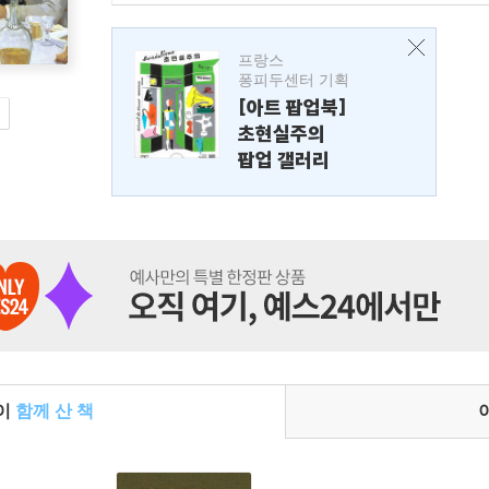
프랑스
퐁피두센터 기획
[아트 팝업북]
초현실주의
팝업 갤러리
들이
함께 산 책