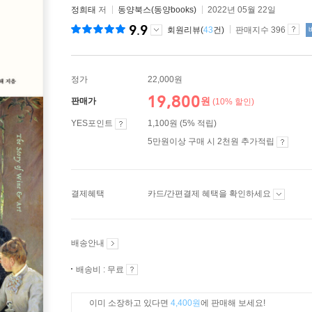
정희태
저
동양북스(동양books)
2022년 05월 22일
9.9
회원리뷰(
43
건)
판매지수 396
정가
22,000원
19,800
원
판매가
(10% 할인)
YES포인트
1,100원 (5% 적립)
5만원이상 구매 시 2천원 추가적립
결제혜택
카드/간편결제 혜택을 확인하세요
배송안내
배송비 : 무료
이미 소장하고 있다면
4,400원
에 판매해 보세요!