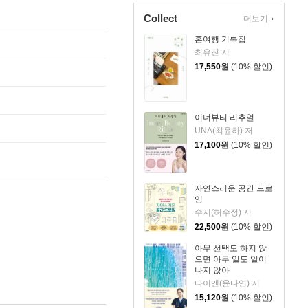
Collect
더보기
혼여행 기록집
최유진 저
17,550
원
(10% 할인)
이너뷰티 리추얼
UNA(최윤하) 저
17,100
원
(10% 할인)
자연스러운 공간 드로
잉
수지(허수정) 저
22,500
원
(10% 할인)
아무 선택도 하지 않
으면 아무 일도 일어
나지 않아
다이앤(윤다영) 저
15,120
원
(10% 할인)