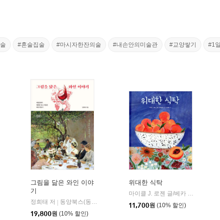
술술
#혼술집술
#마시자한잔의술
#내손안의미술관
#교양쌓기
#1
그림을 닮은 와인 이야
위대한 식탁
기
마이클 J. 로젠 글/베카 스태틀랜더 그림/김서정 역
정희태 저
동양북스(동양books)
|
11,700
원
(10% 할인)
19,800
원
(10% 할인)