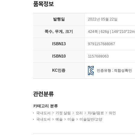
품목정보
발행일
2022년 05월 22일
쪽수, 무게, 크기
424쪽 | 626g | 148*210*22
ISBN13
9791157688067
ISBN10
1157688063
KC인증
인증유형 : 적합성확인
관련분류
카테고리 분류
국내도서
가정 살림
요리
차/술/음료
와인
국내도서
예술
미술
미술일반/교양