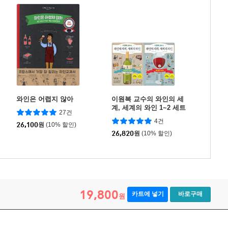
와인은 어렵지 않아
이원복 교수의 와인의 세
계, 세계의 와인 1~2 세트
27건
4건
26,100
원
(10% 할인)
26,820
원
(10% 할인)
19,800
카트에 넣기
바로구매
원