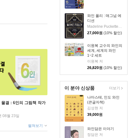
와인 폴리 : 매그넘 에
디션
Madeline Puckette,Justin Hammack 저 / 차승은 역
27,000
원
(10% 할인)
이원복 교수의 와인의
세계, 세계의 와인
1~2 세트
이원복 저
26,820
원
(10% 할인)
이 분야 신상품
더보기
나마스테, 인도 와인
(큰글자책)
 물결 : 6인의 그림책 작가
김성현 저
39,000
원
년 08월 23일
펼쳐보기
와인담은 이야기
정담은 저