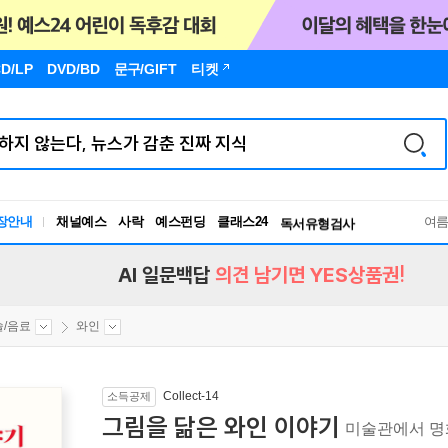
D/LP
DVD/BD
문구
/GIFT
티켓
장안내
채널예스
사락
예스펀딩
클래스24
독서유형검사
여
RBTI Lab
독서유형검사
AI 일문백답
의견 남기면 YES상품권!
술/음료
와인
Collect-14
소득공제
그림을 닮은 와인 이야기
미술관에서 명