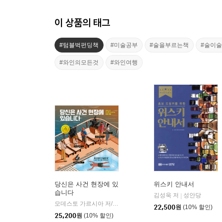
이 상품의 태그
#텀블벅펀딩책
#미술공부
#술을부르는책
#술이
#와인의모든것
#와인여행
당신은 사건 현장에 있
위스키 안내서
습니다
김성욱 저
성안당
|
모데스토 가르시아 저/하비 데 카스트로 그림
중앙북스(books)
|
22,500
원
(10% 할인)
25,200
원
(10% 할인)