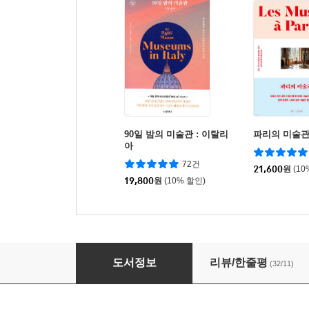
90일 밤의 미술관 : 이탈리
파리의 미술
아
72건
21,600
원
(10
19,800
원
(10% 할인)
그림을 닮은 와인 이야기
도서정보
리뷰/한줄평
(32/11)