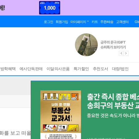
로그인
회원가입
마이페이지
카트
주문/배송
고객센터
Gl
름방학혜택
예사단독판매
이달의사은품
특가할인
추천도서
대량/법인
화를 보고 떠올린 와인 맛보기