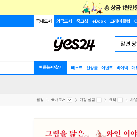
국내도서
외국도서
중고샵
eBook
크레마클럽
C
빠른분야찾기
베스트
신상품
이벤트
바이백
매
웰컴
국내도서
가정 살림
요리
차/