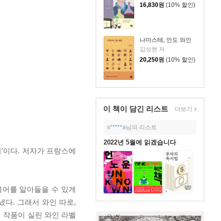
16,830
원
(10% 할인)
나마스테, 인도 와인
김성현 저
20,250
원
(10% 할인)
이 책이 담긴
리스트
더보기
s*****a
님의 리스트
2022년 5월에 읽겠습니다
서’이다. 저자가 프랑스에
용어를 알아들을 수 있게
냈다. 그래서 와인 따로,
의 작품이 실린 와인 라벨