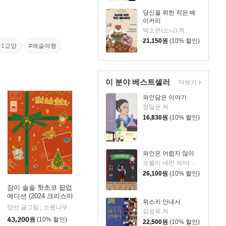
당신을 위한 작은 베
이커리
박소은(소니) 저
21,150
원
(10% 할인)
일1교양
#예술여행
이 분야 베스트셀러
더보기
와인담은 이야기
정담은 저
16,830
원
(10% 할인)
와인은 어렵지 않아
오펠리 네만 저/야니스 바루치코스 그림/박홍진,임명주 역
26,100
원
(10% 할인)
잠이 솔솔 핫초코 팝업
에디션 (2024 크리스마
살림출판사
|
위스키 안내서
스 에디션)
양선 글그림
소원나무
|
김성욱 저
43,200
원
(10% 할인)
22,500
원
(10% 할인)