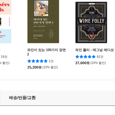
관
와인이 있는 100가지 장면
와인 폴리 : 매그넘 에디션
2
19건
82건
2건
% 할인)
27,000
원
(10% 할인)
25,200
원
(10% 할인)
배송/반품/교환