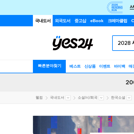
국내도서
외국도서
중고샵
eBook
크레마클럽
C
빠른분야찾기
베스트
신상품
이벤트
바이백
매
20
웰컴
국내도서
소설/시/희곡
한국소설