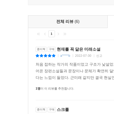
■NE: ‘미신 파괴자’들이 그리는 현재
파편적 사실들로 가득 찬 현재는 이해 가능한 영역으
전체 리뷰
(6)
언뜻 터무니없으나 그 자체로 완결성을 갖춘 이야
1
가짜 뉴스, 미신, 광신도를 퇴치하는 것을 업으로 
3000밀리그램을 주사하기로 한다. 일정량 이상의
접속할 수 있는 존재인 ‘존재론적 행방불명자’가 될
현재를 꼭 닮은 미래소설
종이책
구매
못할 수도 있지만 ‘나’는 조직의 계획대로 캔-D를
a*****b
2022-07-30
신고
|
|
|
다하기 위해서. 또한 “뭔가 이해하려 한다”는 실감
처음 접하는 작가의 작품이었고 구조가 낯설었
될까? 조직은 마침내 진실을 마주할 수 있을까? 확신
어온 장편소설들과 문장이나 문체가 확연히 달랐
다는 느낌이 들었다. 근미래 같지만 결국 현실인
■우리가 할 수 있는 유일한 일
1명
이 이 리뷰를 추천합니다.
『…스크롤!』은 근매래의 세계를 떠도는 개인과 이야
유통망을 통해 구할 수 있는 책들만 읽는 프랜의 
구석이 없다. 한 개인의 사연은 다른 개인의 사연과 
스크롤
종이책
구매