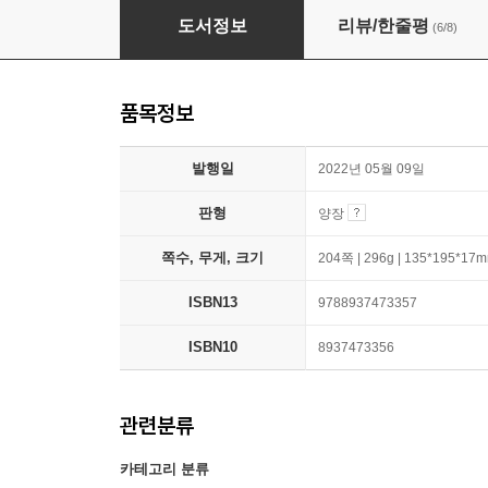
…스크롤!
도서정보
리뷰/한줄평
(6/8)
품목정보
발행일
2022년 05월 09일
판형
양장
쪽수, 무게, 크기
204쪽 | 296g | 135*195*17
ISBN13
9788937473357
ISBN10
8937473356
관련분류
카테고리 분류