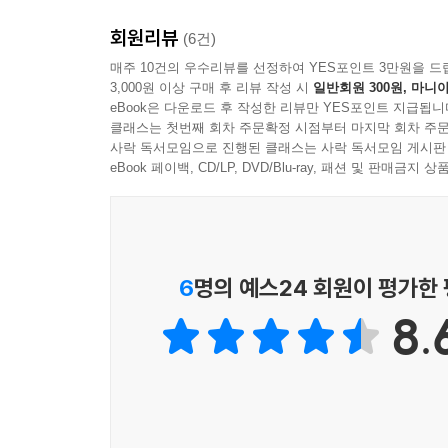
이야기가, 또 다른 줄기에서는 전 세계적으로 창
회원리뷰
펼쳐진다. 각각의 이야기는 시간의 흐름을 뒤섞고
(6건)
“현실과 비현실, 가상과 실재, 미디어와 메타미디어
매주 10건의 우수리뷰를 선정하여 YES포인트 3만원을 드
3,000원 이상 구매 후 리뷰 작성 시
일반회원 300원, 마니아
대로 분화된 근미래의 일면을 효과적으로 선보인다
eBook은 다운로드 후 작성한 리뷰만 YES포인트 지급됩니
개인으로 쪼개진 우리와 우리의 현실은 얼마나 더
클래스는 첫번째 회차 주문확정 시점부터 마지막 회차 주문
스크롤!』은 끊임없이 질문을 던진다. 우리는 『…스
사락 독서모임으로 진행된 클래스는 사락 독서모임 게시판
eBook 페이백, CD/LP, DVD/Blu-ray, 패션 및 판매금
■SE: ‘메타북스’ 점원들이 당면한 현재
『…스크롤!』에서 그리는 미래는 당면한 현실적 
“무한히 확장”하는 서점 ‘메타북스’의 점원이다.
6
명의 예스24 회원이 평가한
드라마가 OTT에서 상영되기를 꿈꾼다. 정키는 
8.
만나 사정을 듣는 것조차 녹록치 않다. 이처럼 
공유하지는 않는다. 그들 사이 공유되는 것은 오직
개인적 경험은 서로 공유되지 않은 채 점점 축소되
공유되며 확장된다. 이는 “우리 삶에 직간접적으로 영
일을 통제하고 실천하는 것에 만족하며” 살아가고 있