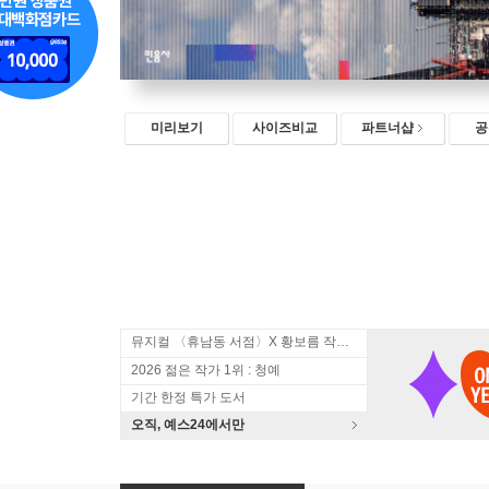
미리보기
사이즈비교
파트너샵
공
뮤지컬 〈휴남동 서점〉X 황보름 작가 북토크
2026 젊은 작가 1위 : 청예
기간 한정 특가 도서
오직, 예스24에서만