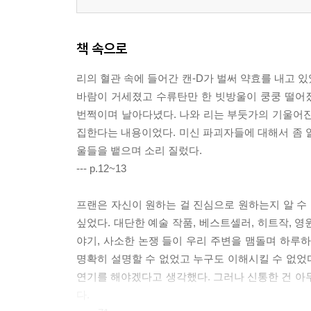
책 속으로
리의 혈관 속에 들어간 캔-D가 벌써 약효를 내고 
바람이 거세졌고 수류탄만 한 빗방울이 쿵쿵 떨어
번쩍이며 날아다녔다. 나와 리는 부둣가의 기울어진
집한다는 내용이었다. 미신 파괴자들에 대해서 좀
울들을 뱉으며 소리 질렀다.
--- p.12~13
프랜은 자신이 원하는 걸 진심으로 원하는지 알 수 
싶었다. 대단한 예술 작품, 베스트셀러, 히트작, 영
야기, 사소한 논쟁 들이 우리 주변을 맴돌며 하루하
명확히 설명할 수 없었고 누구도 이해시킬 수 없었
연기를 해야겠다고 생각했다. 그러나 신통한 건 아
다.