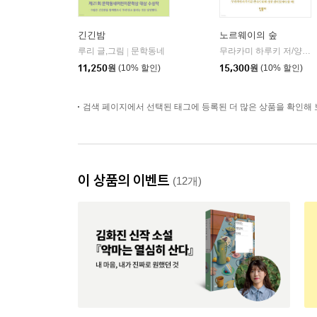
긴긴밤
노르웨이의 숲
루리 글,그림
문학동네
무라카미 하루키 저/양억관 역
|
11,250
원
(10% 할인)
15,300
원
(10% 할인)
검색 페이지에서 선택된 태그에 등록된 더 많은 상품을 확인해 
이 상품의 이벤트
(12개)