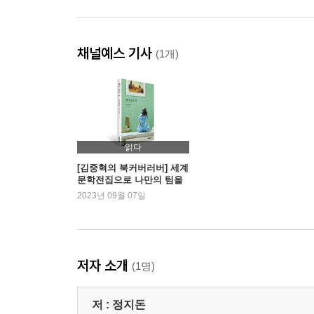
채널예스 기사
(1개)
읽다
[김중혁의 북커버러버] 세계
문학전집으로 나만의 팀을
만든다 - 『책이 입은 옷』
2023년 09월 07일
저자 소개
(1명)
저 :
정지돈