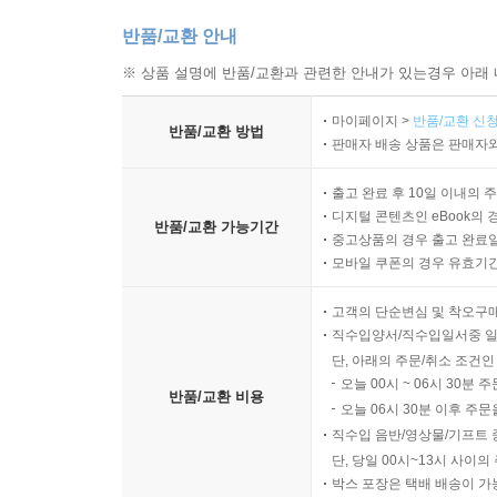
반품/교환 안내
※ 상품 설명에 반품/교환과 관련한 안내가 있는경우 아래 
마이페이지 >
반품/교환 신청
반품/교환 방법
판매자 배송 상품은 판매자와
출고 완료 후 10일 이내의 
디지털 콘텐츠인 eBook의 
반품/교환 가능기간
중고상품의 경우 출고 완료일
모바일 쿠폰의 경우 유효기간(
고객의 단순변심 및 착오구
직수입양서/직수입일서중 일
단, 아래의 주문/취소 조건인
오늘 00시 ~ 06시 30분 
반품/교환 비용
오늘 06시 30분 이후 주문
직수입 음반/영상물/기프트 
단, 당일 00시~13시 사이
박스 포장은 택배 배송이 가