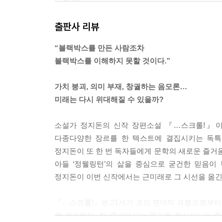
--- p.71
출판사 리뷰
쉽게 비유해 보겠습니다. 서페이스 웹이 걸어서 갈 
비스 공간. 아니면 구글맵에 등록된 식당과 구글맵에
“블랙박스를 만든 사람조차
더 진정성 있고 더 프로다운 요리를 선보이냐고요? 
블랙박스를 이해하지 못할 것이다.”
리게 됩니다. 진짜는 더 아래, 숨겨진 곳에 있는 거
제 말은 둘 다 아니라는 겁니다. 여기까지 이해 안 된
가치 붕괴, 의미 부재, 창궐하는 음모론…
--- p.79
미래는 다시 위대해질 수 있을까?
프랜은 생각했다. 우리 삶에 직간접적으로 영향을 
소설가 정지돈의 신작 장편소설 『…스크롤!』이 
움직일 수 없고 움직인다 해도 우리가 원하는 방향
다종다양한 장르를 한 텍스트에 결집시키는 독특
작고 표면적인 일을 통제하고 실천하는 것에 만족하
정지돈이 또 한 번 독자들에게 문학의 새로운 즐
아들 ‘정웰링턴’의 삶을 중심으로 굳건한 믿음이
--- p.148~149
정지돈이 이번 신작에서는 근미래로 그 시선을 옮긴
『…스크롤!』은 21세기 초의 팬데믹 유행으로부터 
로 전개된다. 한 줄기에서는 물리적 현실보다는 증강