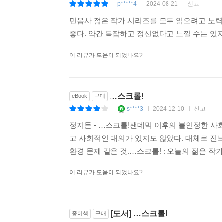
있는 현실은 오직 순간적인 접촉들, 혹은 접촉으
p*****4
2024-08-21
신고
|
|
|
것일 텐데, 그렇다면 시간의 연속성이 깨진 파편
민음사 젊은 작가 시리즈를 모두 읽으려고 노
통해 미래에 대한 새로운 시각을 제시한다. “사람들
좋다. 약간 복잡하고 정신없다고 느낄 수는 있
구체적으로 상상해야 한다. 구체적인 건 무엇이나 현
그 진실이 음모론에 가까울지라도. 모두에게 공통적
이 리뷰가 도움이 되었나요?
미래는 예상과 설명 대신, 오직 실천을 통해 모습을 
■ 작가의 말
…스크롤!
eBook
구매
s****3
2024-12-10
신고
|
|
|
이렇게 하나 마나 한 말을 왜 하는 걸까. 나는 책
정지돈 - …스크롤!팬데믹 이후의 불인정한 사
사람에게만 이해된다.(물론 이 경우에도 진짜 이해한
고 사회적인 대의가 있지도 않았다. 대체로 진
담고 있는 의미보다 훨씬 많은 일을 한다. 어떤 일을
환경 문제 같은 것.…스크롤! : 오늘의 젊은 작가 3
그래서 나는 소설을 썼다. 앞으로도 쓸 것이다.
- 정지돈, 「작가의 말」에서
이 리뷰가 도움이 되었나요?
[도서] …스크롤!
종이책
구매