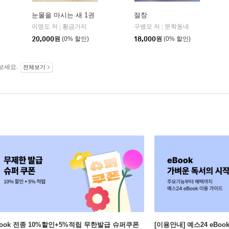
눈물을 마시는 새 1권
절창
이영도 저
황금가지
구병모 저
문학동네
|
|
20,000
원
(0% 할인)
18,000
원
(0% 할인)
보세요.
전체보기
Book 전종 10%할인+5%적립 무한발급 슈퍼쿠폰
[이용안내] 예스24 eBo