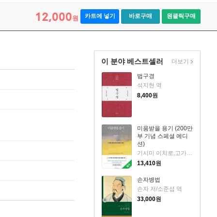
12,000
카트에 넣기
바로구매
원클릭구매
원
이 분야 베스트셀러
더보기
법구경
석지현 역
8,400
원
미움받을 용기 (200만
부 기념 스페셜 에디
션)
기시미 이치로,고가 후미타케 저/전경아 역/김정운 감수
13,410
원
손자병법
손자 저/소준섭 역
33,000
원