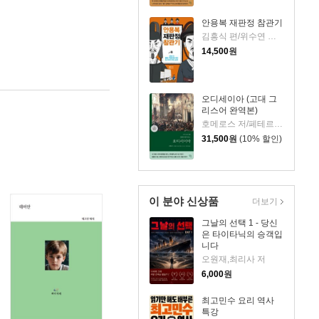
안용복 재판정 참관기
김흥식 편/위수연 그림
14,500
원
오디세이아 (고대 그
리스어 완역본)
호메로스 저/페테르 파울 루벤스 그림/박문재 역
31,500
원
(10% 할인)
이 분야 신상품
더보기
그날의 선택 1 - 당신
은 타이타닉의 승객입
니다
오원재,최리사 저
6,000
원
최고민수 요리 역사
특강