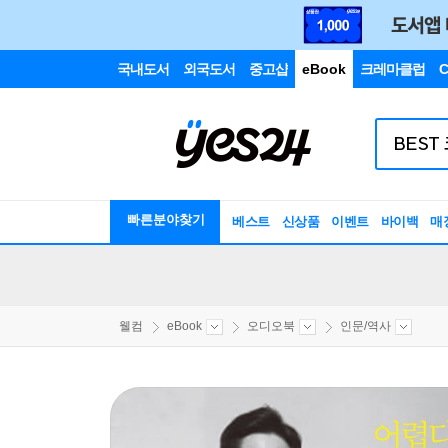
국내도서
외국도서
중고샵
eBook
크레마클럽
C
빠른분야찾기
베스트
신상품
이벤트
바이백
매
웰컴
eBook
오디오북
인문/역사