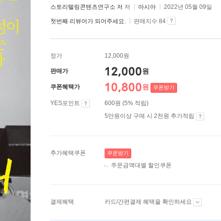
스토리텔링콘텐츠연구소 저
저
아시아
2022년 05월 09일
첫번째 리뷰어가 되어주세요.
판매지수 84
정가
12,000원
12,000
원
판매가
10,800
원
쿠폰혜택가
쿠폰받기
YES포인트
600원 (5% 적립)
5만원이상 구매 시 2천원 추가적립
추가혜택쿠폰
쿠폰받기
주문금액대별 할인쿠폰
결제혜택
카드/간편결제 혜택을 확인하세요