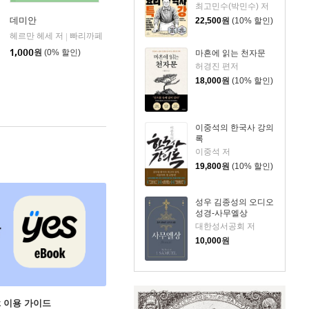
최고민수(박민수) 저
데미안
22,500
원
(10% 할인)
헤르만 헤세 저
빠리까페
|
1,000
원
(0% 할인)
마흔에 읽는 천자문
허경진 편저
18,000
원
(10% 할인)
이중석의 한국사 강의
록
이중석 저
19,800
원
(10% 할인)
성우 김종성의 오디오
성경-사무엘상
대한성서공회 저
10,000
원
ok 이용 가이드