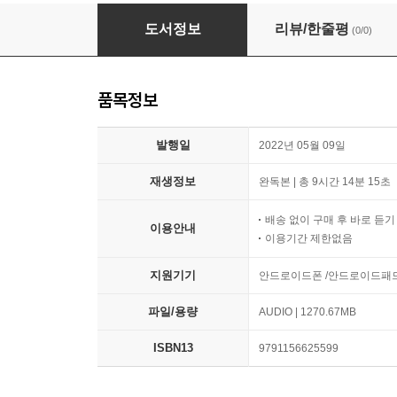
인간 이재명
도서정보
리뷰/한줄평
(0/0)
품목정보
발행일
2022년 05월 09일
재생정보
완독본 | 총 9시간 14분 15초
배송 없이 구매 후 바로 듣
이용안내
이용기간 제한없음
지원기기
안드로이드폰 /안드로이드패
파일/용량
AUDIO | 1270.67MB
ISBN13
9791156625599