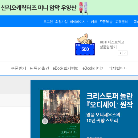
로그인
회원가입
마이페이지
카트
주문/배송
고객센터
Gl
쿠폰받기
단독선출간
eBook필기방법
eBook리더기
디지털머니