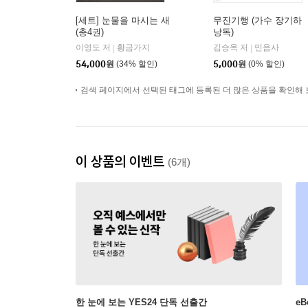
[세트] 눈물을 마시는 새
무진기행 (가수 장기하
(총4권)
낭독)
이영도 저
황금가지
김승옥 저
민음사
|
|
54,000
원
(34% 할인)
5,000
원
(0% 할인)
검색 페이지에서 선택된 태그에 등록된 더 많은 상품을 확인해 
이 상품의 이벤트
(6개)
한 눈에 보는 YES24 단독 선출간
e