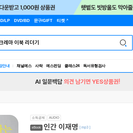
D/LP
DVD/BD
문구
/GIFT
티켓
독서유형검사
장안내
채널예스
사락
예스펀딩
클래스24
RBTI Lab
독서유형검사
AI 일문백답
의견 남기면 YES상품권!
소득공제
AUDIO
인간 이재명
[ mp3 ]
eBook