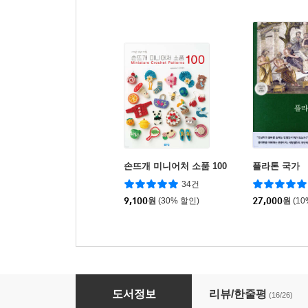
손뜨개 미니어처 소품 100
플라톤 국가
34건
9,100
원
(30% 할인)
27,000
원
(1
극락왕생 5
도서정보
리뷰/한줄평
(16/26)