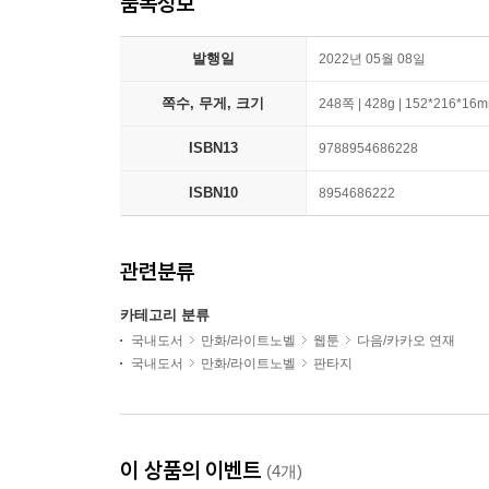
품목정보
발행일
2022년 05월 08일
쪽수, 무게, 크기
248쪽 | 428g | 152*216*16
ISBN13
9788954686228
ISBN10
8954686222
관련분류
카테고리 분류
국내도서
만화/라이트노벨
웹툰
다음/카카오 연재
국내도서
만화/라이트노벨
판타지
이 상품의 이벤트
(4개)