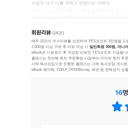
사실은 내가 나를 구하고 있었다는 거예요.
순수나 낭만 같은 것들, 내 안에 늘 있었지만 잊어
사실은 계속해서 나를 구하고 있었던 거예요.” _제
회원리뷰
청국의 실수로 인간도에서 지옥도로 돌아온 도명은 
(16건)
잠입과 도명의 말썽에 지옥도는 발칵 뒤집히고, 도명
매주 10건의 우수리뷰를 선정하여 YES포인트 3만원을 드
3,000원 이상 구매 후 리뷰 작성 시
일반회원 300원, 마니아
조금은 달라졌을까?
eBook은 다운로드 후 작성한 리뷰만 YES포인트 지급됩니
클래스는 첫번째 회차 주문확정 시점부터 마지막 회차 주문
“말썽은 피우셔도 돼요. 말썽 피우실 나이니까요. 
사락 독서모임으로 진행된 클래스는 사락 독서모임 게시판
앞으로 말썽은 저희랑 같이 있을 때 피우시는 거예요
eBook 페이백, CD/LP, DVD/Blu-ray, 패션 및 판매금
혼자가 아닌 것보단 혼자라도 괜찮은 사람이 되고자 
16
명
홀로 서기를 꿈꾸는 다정한 존재들의 다섯번째 이야