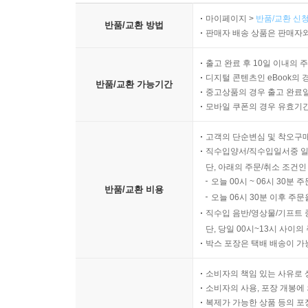
마이페이지 >
반품/교환 신청
반품/교환 방법
판매자 배송 상품은 판매자와
출고 완료 후 10일 이내의 
디지털 콘텐츠인 eBook의 
반품/교환 가능기간
중고상품의 경우 출고 완료일
모바일 쿠폰의 경우 유효기간(
고객의 단순변심 및 착오구
직수입양서/직수입일서중 일
단, 아래의 주문/취소 조건인
오늘 00시 ~ 06시 30분 
반품/교환 비용
오늘 06시 30분 이후 주문
직수입 음반/영상물/기프트 
단, 당일 00시~13시 사이
박스 포장은 택배 배송이 가
소비자의 책임 있는 사유로 
소비자의 사용, 포장 개봉에 
복제가 가능한 상품 등의 포장을 