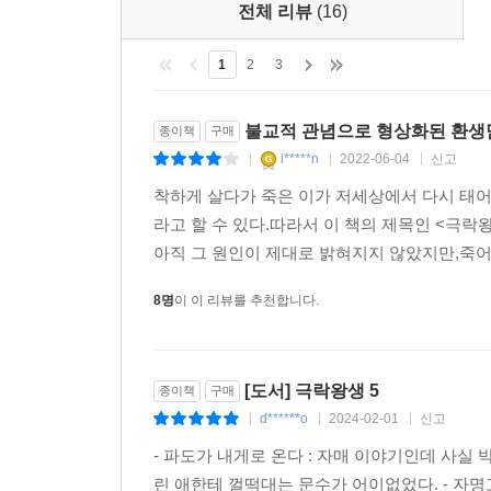
전체 리뷰
(16)
1
2
3
불교적 관념으로 형상화된 환생
종이책
구매
i*****n
2022-06-04
신고
|
|
|
착하게 살다가 죽은 이가 저세상에서 다시 태어
라고 할 수 있다.따라서 이 책의 제목인 <극
아직 그 원인이 제대로 밝혀지지 않았지만,죽어
8명
이 이 리뷰를 추천합니다.
[도서] 극락왕생 5
종이책
구매
d******o
2024-02-01
신고
|
|
|
- 파도가 내게로 온다 : 자매 이야기인데 사실
린 애한테 껄떡대는 문수가 어이없었다. - 자명