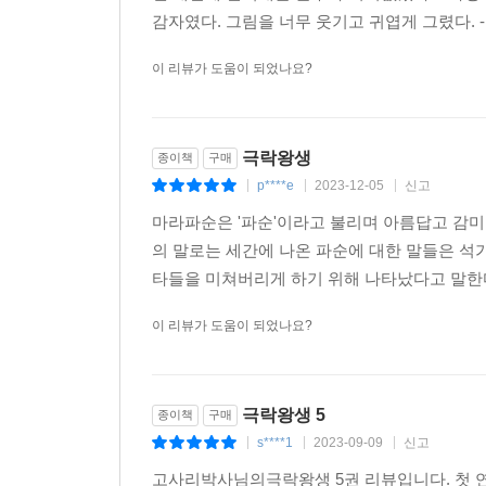
감자였다. 그림을 너무 웃기고 귀엽게 그렸다. -
이 리뷰가 도움이 되었나요?
극락왕생
종이책
구매
p****e
2023-12-05
신고
|
|
|
마라파순은 '파순'이라고 불리며 아름답고 감미
의 말로는 세간에 나온 파순에 대한 말들은 
타들을 미쳐버리게 하기 위해 나타났다고 말한다
이 리뷰가 도움이 되었나요?
극락왕생 5
종이책
구매
s****1
2023-09-09
신고
|
|
|
고사리박사님의극락왕생 5권 리뷰입니다. 첫 연