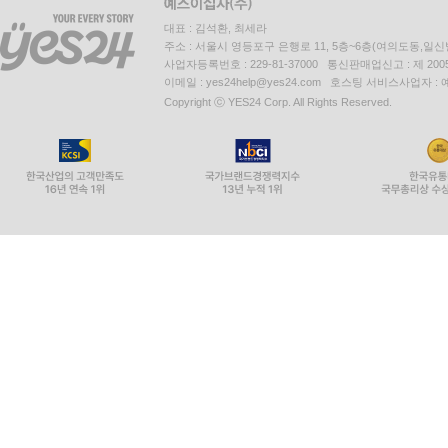
대표 : 김석환, 최세라
주소 : 서울시 영등포구 은행로 11, 5층~6층(여의도동,일신
사업자등록번호 : 229-81-37000 통신판매업신고 : 제 200
이메일 : yes24help@yes24.com 호스팅 서비스사업자 :
Copyright ⓒ YES24 Corp. All Rights Reserved.