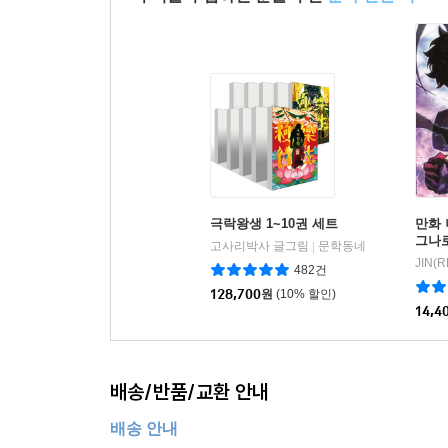
극락왕생 1~10권 세트
만화 
그나로
고사리박사 글그림
문학동네
|
482건
128,700
원
(10% 할인)
14,4
배송/반품/교환 안내
배송 안내