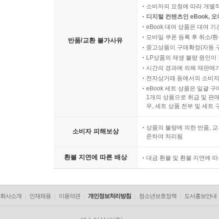
소비자의 요청에 따라 개별
디지털 컨텐츠인 eBook, 
eBook 대여 상품은 대여 기
모바일 쿠폰 등록 후 취소/환
반품/교환 불가사유
중고상품이 구매확정(자동 
LP상품의 재생 불량 원인이 기
시간의 경과에 의해 재판매가
전자상거래 등에서의 소비자
eBook 세트 상품은 일괄 
1개의 상품으로 취급 및 판매
우, 세트 상품 전부 및 세트
상품의 불량에 의한 반품, 교
소비자 피해보상
준하여 처리됨
환불 지연에 따른 배상
대금 환불 및 환불 지연에 
회사소개
인재채용
이용약관
개인정보처리방침
청소년보호정책
도서홍보안내