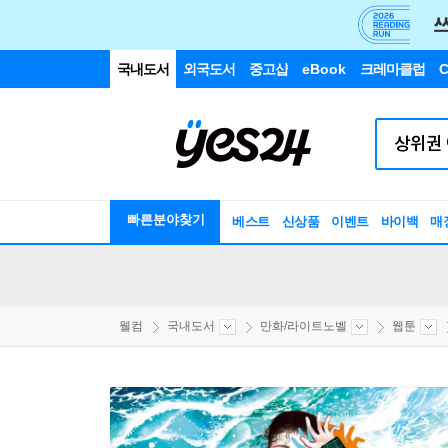
국내도서
외국도서
중고샵
eBook
크레마클럽
C
빠른분야찾기
베스트
신상품
이벤트
바이백
매
웰컴
국내도서
만화/라이트노벨
웹툰