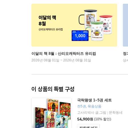
이달의 책 8월 : 산리오캐릭터즈 유리컵
정
2026년 08월 01일 ~ 2026년 08월 31일
상
이 상품의 특별 구성
극락왕생 1~5권 세트
전5권, 묶음상품
고사리박사 글,그림
문학동네
|
54,900
원
(10% 할인)