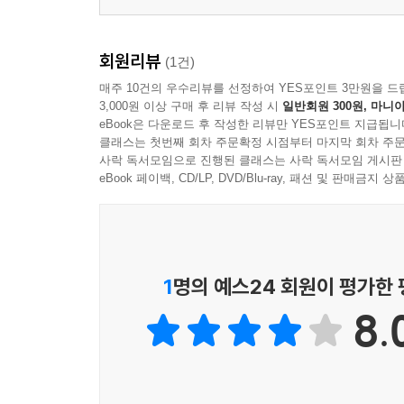
부록
회원리뷰
(1건)
제1장 위임규정과 각종 위원회
매주 10건의 우수리뷰를 선정하여 YES포인트 3만원을 드
제2장 범죄학 관계법령과 관련된 숫자 정리
3,000원 이상 구매 후 리뷰 작성 시
일반회원 300원, 마니아
eBook은 다운로드 후 작성한 리뷰만 YES포인트 지급됩니
클래스는 첫번째 회차 주문확정 시점부터 마지막 회차 주문
사락 독서모임으로 진행된 클래스는 사락 독서모임 게시판
eBook 페이백, CD/LP, DVD/Blu-ray, 패션 및 판매금
1
명의 예스24 회원이 평가한
8.