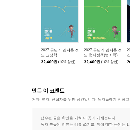
제6편 범죄예방과 범죄예측
제1장 범죄예방
제2장 과학적 범죄예측
제7편 소년범죄론
2027 공단기 김지훈 정
2027 공단기 김지훈 정
2
제1장 소년범죄의 특징과 대책
도 교정학
도 형사정책(범죄학)
제2장 소년법
32,400
원
(10% 할인)
32,400
원
(10% 할인)
2
제3장 보호소년 등의 처우에 관한 법률
제4장 아동 청소년의 성보호에 관한 법률
만든 이 코멘트
제8편 범죄인 처우의 모델과 새로운 동향 및 기타
저자, 역자, 편집자를 위한 공간입니다. 독자들에게 전하고
제1장 범죄인 처우의 개관
제2장 범죄인 처우의 새로운 동향
접수된 글은 확인을 거쳐 이 곳에 게재됩니다.
제3장 기타：미결수용제도와 지역사회 교정
독자 분들의 리뷰는 리뷰 쓰기를, 책에 대한 문의는 1: