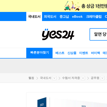
국내도서
외국도서
중고샵
eBook
크레마클럽
C
빠른분야찾기
베스트
신상품
이벤트
바이백
매
웰컴
국내도서
수험서 자격증
공무원