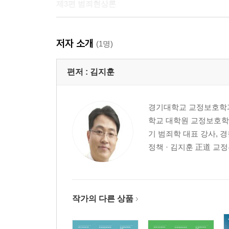
제3편 범죄현상론
제1장 주요 범죄별 특징과 추세
저자 소개
제2장 환경인자와 관련된 범죄
(1명)
제4편 범죄피해자론
편저 :
김지훈
제1장 범죄피해자학
경기대학교 교정보호학과
제2장 범죄피해자보상제도
학교 대학원 교정보호학
기 범죄학 대표 강사, 경
제5편 형벌과 보안처분론
정책 · 김지훈 正道 교정
제1장 양형의 합리화와 판결 전 조사제
제2장 형벌의 종류
제3장 보안처분론
작가의 다른 상품
제4장 현행법상 보안처분제도