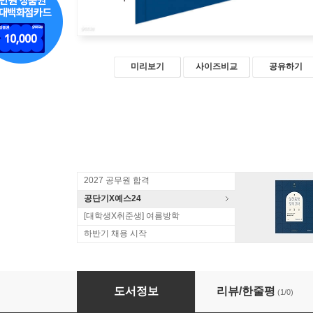
미리보기
사이즈비교
공유하기
2027 공무원 합격
공단기X예스24
[대학생X취준생] 여름방학
하반기 채용 시작
2023 正道 범죄학 핵심요약집
도서정보
리뷰/한줄평
(1/0)