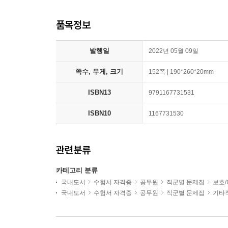
품목정보
발행일
2022년 05월 09일
쪽수, 무게, 크기
152쪽 | 190*260*20mm
ISBN13
9791167731531
ISBN10
1167731530
관련분류
카테고리 분류
국내도서
수험서 자격증
공무원
직군별 문제집
보호/
국내도서
수험서 자격증
공무원
직군별 문제집
기타