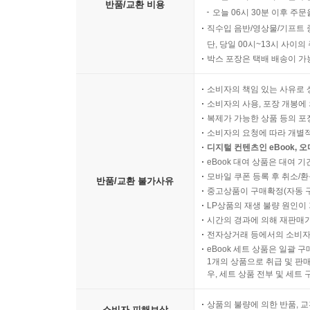
반품/교환 비용
오늘 06시 30분 이후 주문
직수입 음반/영상물/기프트 
단, 당일 00시~13시 사이
박스 포장은 택배 배송이 가
소비자의 책임 있는 사유로 
소비자의 사용, 포장 개봉에 
복제가 가능한 상품 등의 포장을 
소비자의 요청에 따라 개별
디지털 컨텐츠인 eBook, 
eBook 대여 상품은 대여 기
모바일 쿠폰 등록 후 취소/환
반품/교환 불가사유
중고상품이 구매확정(자동 
LP상품의 재생 불량 원인이 기
시간의 경과에 의해 재판매가
전자상거래 등에서의 소비자
eBook 세트 상품은 일괄 
1개의 상품으로 취급 및 판매
우, 세트 상품 전부 및 세트
상품의 불량에 의한 반품, 교
소비자 피해보상