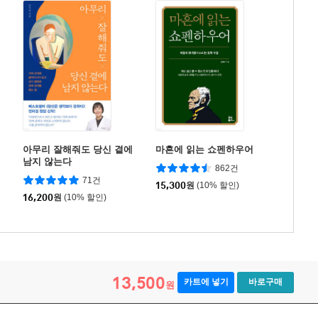
아무리 잘해줘도 당신 곁에
마흔에 읽는 쇼펜하우어
남지 않는다
862건
71건
15,300
원
(10% 할인)
16,200
원
(10% 할인)
13,500
카트에 넣기
바로구매
원