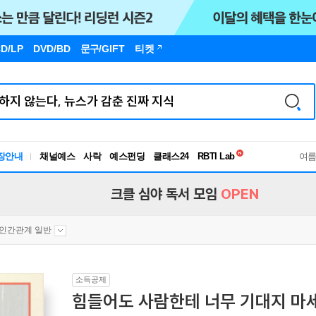
D/LP
DVD/BD
문구
/GIFT
티켓
독서유형검사
RBTI Lab
장안내
채널예스
사락
예스펀딩
클래스24
독서유형검사
여
크클 심야 독서 모임
OPEN
인간관계 일반
소득공제
힘들어도 사람한테 너무 기대지 마