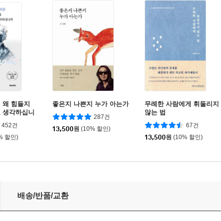
 왜 힘들지
좋은지 나쁜지 누가 아는가
무례한 사람에게 휘둘리지
고 생각하십니
않는 법
287건
452건
67건
13,500
원
(10% 할인)
% 할인)
13,500
원
(10% 할인)
배송/반품/교환