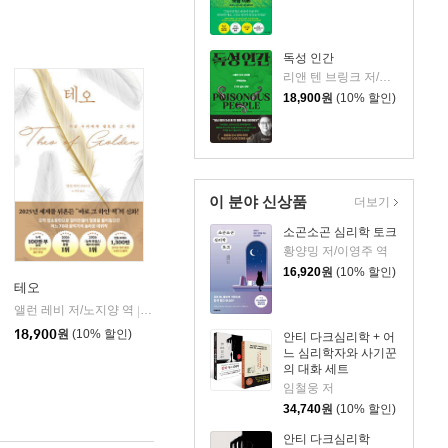
독성 인간
리앤 텐 브링크 저/김효정 역
18,900
원
(10% 할인)
이 분야 신상품
더보기
소곤소곤 심리학 토크
황양밍 저/이영주 역
16,920
원
(10% 할인)
테오
앨런 레비 저/노지양 역
오팬하우스
|
18,900
원
(10% 할인)
안티 다크심리학 + 어
느 심리학자와 사기꾼
의 대화 세트
임철웅 저
34,740
원
(10% 할인)
안티 다크심리학