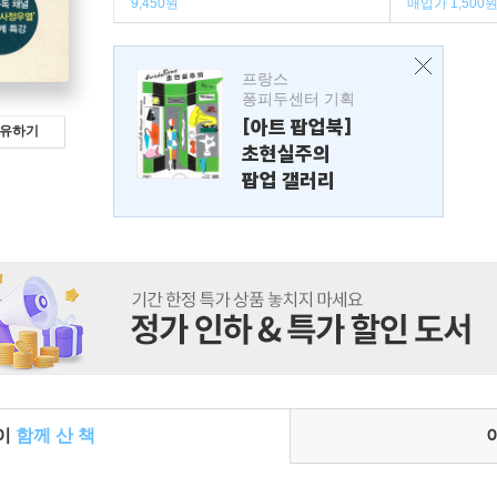
9,450원
매입가 1,500
프랑스
퐁피두센터 기획
[아트 팝업북]
유하기
초현실주의
팝업 갤러리
들이
함께 산 책