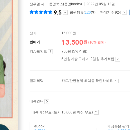
정우열
저
동양북스(동양books)
2022년 05월 12일
9.5
회원리뷰(
126
건)
판매지수 924
정가
15,000원
13,500
원
판매가
(10% 할인)
YES포인트
750원 (5% 적립)
5만원이상 구매 시 2천원 추가적립
결제혜택
카드/간편결제 혜택을 확인하세요
배송안내
배송비 : 유료 (도서 15,000원 이상 무료)
eBook
이 상품을 팔기