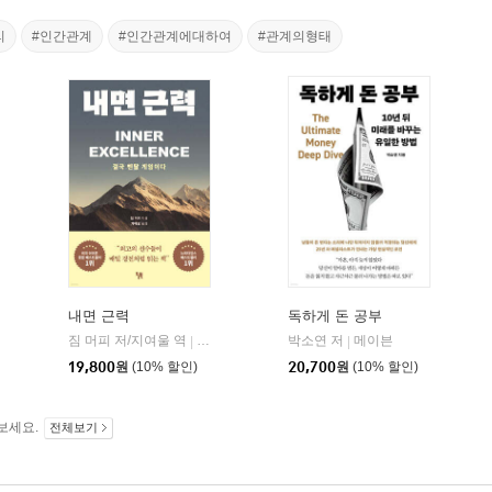
리
#인간관계
#인간관계에대하여
#관계의형태
내면 근력
독하게 돈 공부
짐 머피 저/지여울 역
현대지성
윌북(willbook)
박소연 저
메이븐
|
|
|
19,800
원
(10% 할인)
20,700
원
(10% 할인)
보세요.
전체보기