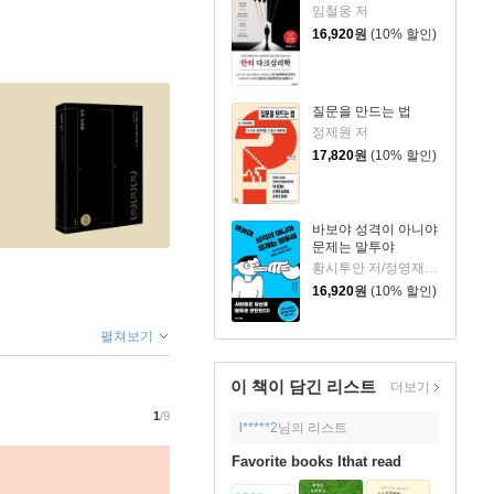
임철웅 저
16,920
원
(10% 할인)
질문을 만드는 법
정제원 저
17,820
원
(10% 할인)
바보야 성격이 아니야
문제는 말투야
황시투안 저/정영재 역
16,920
원
(10% 할인)
펼쳐보기
이 책이 담긴
리스트
더보기
1
/9
l*****2
님의 리스트
Favorite books Ithat read