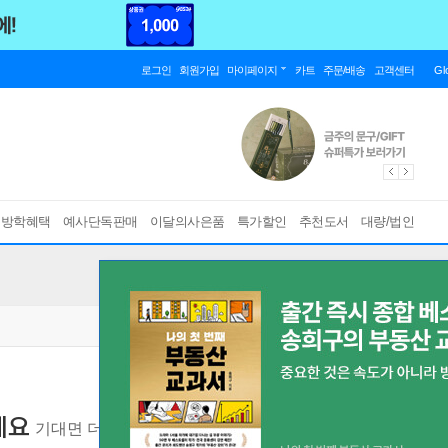
로그인
회원가입
마이페이지
카트
주문/배송
고객센터
Gl
름방학혜택
예사단독판매
이달의사은품
특가할인
추천도서
대량/법인
세요
기대면 더 상처받는 사람들을 위한 관계 심리학