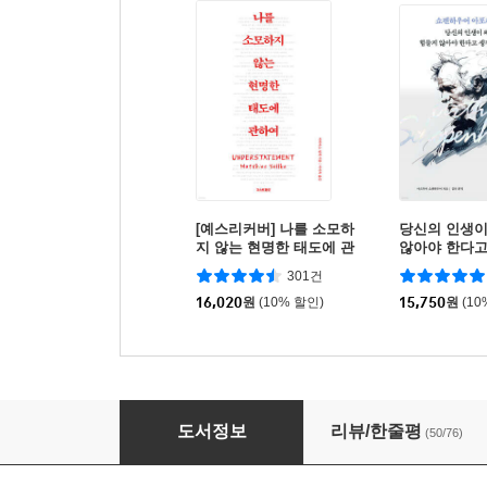
[예스리커버] 나를 소모하
당신의 인생이
지 않는 현명한 태도에 관
않아야 한다
하여
까
301건
16,020
원
(10% 할인)
15,750
원
(10
힘들어도 사람한테 너무 기대지 마세요
도서정보
리뷰/한줄평
(50/76)