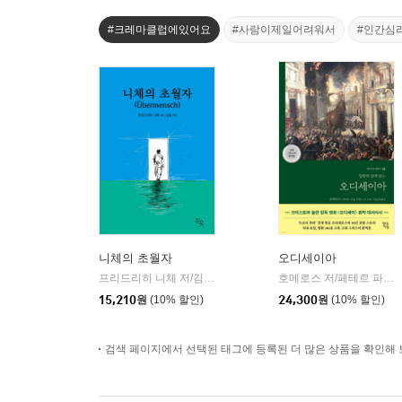
#크레마클럽에있어요
#사람이제일어려워서
#인간심
니체의 초월자
오디세이아
프리드리히 니체 저/김철 편역
히읏
호메로스 저/페테르 파울 루벤스 그림/박문재 역
|
15,210
원
(10% 할인)
24,300
원
(10% 할인)
검색 페이지에서 선택된 태그에 등록된 더 많은 상품을 확인해 