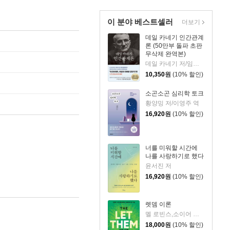
이 분야 베스트셀러
더보기
데일 카네기 인간관계
론 (50만부 돌파 초판
무삭제 완역본)
데일 카네기 저/임상훈 역
10,350
원
(10% 할인)
소곤소곤 심리학 토크
황양밍 저/이영주 역
16,920
원
(10% 할인)
너를 미워할 시간에
나를 사랑하기로 했다
윤서진 저
16,920
원
(10% 할인)
렛뎀 이론
멜 로빈스,소이어 로빈스 저/윤효원 역
18,000
원
(10% 할인)