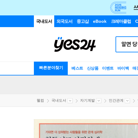
국내도서
외국도서
중고샵
eBook
크레마클럽
C
빠른분야찾기
베스트
신상품
이벤트
바이백
매
웰컴
국내도서
자기계발
인간관계