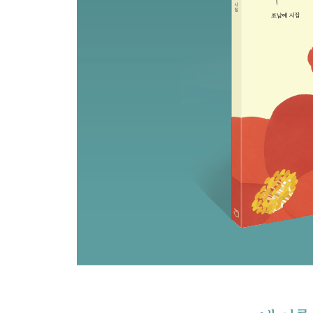
아내 조남예 올림
그래도 보고 싶은 엄마
남편
백 번 천 번
미운 생각은 다 버리겠어요