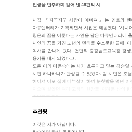
인생을 반추하며 길어 낸 46편의 시
연순이도 학교에 안 갔어
시집 『자꾸자꾸 사람이 예뻐져』는 멘토와 멘티가
연순이가 내 팔뚝을 물었어
다큐멘터리가 기획되면서 시집은 태동했다. ‘시니어
나는 더 세게 물었어
청운의 꿈을 이룬다는 사연을 담은 다큐멘터리에 출
연순이랑 언니가 쫓아와서
시인의 꿈을 가진 노년의 멘티를 수소문한 끝에, 
나는 역성들어 줄 사람이 없었어
여사를 만나게 됐다. 천안의 충청남도교육청 평생
용기를 내게 되었다고.
학교에 나는 안 갔는데
모든 이의 마음속에는 시가 흐른다고 믿는 김승일 
여덟 살에서 아홉 살로 살아가고 있었어
시편 하나하나가 완성될 수 있었다. 김 시인은 조
--- 「면장 집 딸만 학교에 갔어」 중에서
헤어져 이모 집에 더부살이 하며 눈칫밥을 먹던 어린
지으며 살았던 여러 고생의 현장들, 어려운 삶의 
강경에 살 때가 생각나 어렸을 때
주었다고 한다.
이모 집에서 얹혀살 때
조남예 여사가 갈무리해 둔 인생의 순간들을 김 시인
물을 길러 다녀야 했어
추천평
‘그 안에 있는 시인을 걸어 나오게끔’ 하는 일이라고
내 일 중에 하나였어
있던 시를 길어 내는 과정을 통해 시에 대해 다시금
몸이 작았는데 어렸었는데
이것은 시가 아닙니다.
『자꾸자꾸 사람이 예뻐져』가 나온 지금, 김 시인은
물동이를 지고 십 리를 걸어갔다가
한숨이며 탄식, 울음입니다.