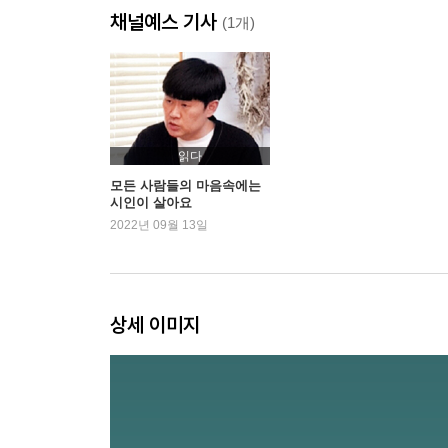
채널예스 기사
강경장 가는 날
(1개)
말을 못 했어
매산골 장화홍련전
산성에 갔다 와서
결혼식 날
충남 부여 성홍산
읽다
아버지 상감님
모든 사람들의 마음속에는
시인이 살아요
커다란 수박처럼
2022년 09월 13일
고달픈 나의 삶
물난리
대추 한 간 같은 인생
엄마 반찬이 생각 안 나
상세 이미지
3부_시인이 되고 싶어
시가 될 수 있나요
한국어로 가득한
나 때문에 젊은 사람들이 고생을 하네요