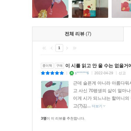
그의 목소리를 듣지 않을 이유가 지금 우리에게는 
많이 배우고
그래서 아는 것도 너무 많지만
정작 내 맘은 모른 채
전체 리뷰
(7)
치열하게 살던 어느 날,
조남예 시인은
1
가만히 곁에서 말을 걸어 줄 겁니다.
항상 열심히 살아 줘서 고맙다.
이 시를 읽고 안 울 수는 없을거
종이책
구매
우리 언제나 건강하고 행복하게 살자.
s*******6
2022-04-29
신고
|
|
|
사랑해.
근데 슬픈게 아니라 아름다워서
- 이금희 (방송인)
고 사신 70평생의 삶이 얼마나
이게 시가 되느냐는 할머니의 
시로 꽃 피운 젊은 날의 꿈, 이름 석자를 쓰고 느낀
고(?)김...
더보기
울었습니다. 모든 꽃은 필 때가 다 다르다고 합니다
마음을 다해 응원합니다.
3명
이 이 리뷰를 추천합니다.
- 김지철 (충청남도교육감)