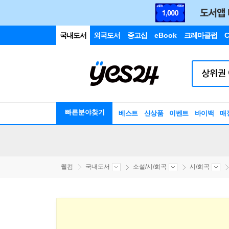
국내도서
외국도서
중고샵
eBook
크레마클럽
C
빠른분야찾기
베스트
신상품
이벤트
바이백
매
웰컴
국내도서
소설/시/희곡
시/희곡