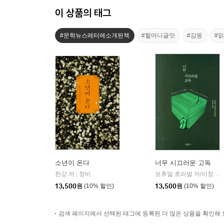
이 상품의 태그
#문학뉴스레터에소개된책
#할머니글맛
#감동
#
소년이 온다
너무 시끄러운 고독
한강 저
창비
보후밀 흐라발 저/이창실 역
|
13,500
원
(10% 할인)
13,500
원
(10% 할인)
검색 페이지에서 선택된 태그에 등록된 더 많은 상품을 확인해 