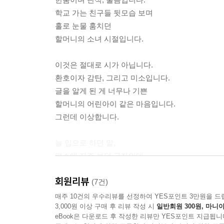
시가 되는 순간들을 마음속에 모아 두고 있을 것이
십 리를 걸어왔어
학교 가는 친구들 뒷모습 보며
노래가 궁금해지는 대목이다.
힘들어도 내 일이니까
홀로 눈물 훔치던
해야 했어 살아야 하니까
할머니의 소녀 시절입니다.
못 배운 설움이 삶의 전부는 아니랍니다.
엄마가 내 곁에 없었으니까
‘자꾸자꾸 사람이 예뻐진다’고 고백하는 노년의 여
--- 「고달픈 나의 삶」 중에서
이것은 절대로 시가 아닙니다.
환호이자 감탄, 그리고 미소입니다.
문해 교육을 받은 어르신의 작품집 중 많은 사례들
받아쓰기 너머
글을 알게 된 게 너무나 기쁜
인생이 줄곧 그 설움으로 점철되어 있지는 않았을
따라 쓰기 너머
할머니의 어린아이 같은 마음입니다.
『자꾸자꾸 사람이 예뻐져』는 조남예 여사의 마음
그런데 이상합니다.
1부에서는 조남예 시인이 한글을 몰랐을 때 느낀
내 이야기를 쓰고 싶어
손자들이 그림책을 가져올 때마다 두려웠다고, 글자
--- 「한국어로 가득한」 중에서
늘 입으로 하던 말,
그러나 한글을 배우고 난 뒤, 이름 석 자를 쓸 
평소에 자주 보던 글자인데
읽노라면 글을 모르던 세상에서 받았던 배우는 일의
나 학교만 좀 가르쳐 줘 했어
읽으면 자꾸만 눈물이 납니다.
2부에서는 조남예 시인의 어린 시절을 돌아본다.
창피해 교실 문 두드렸을 때, 가나다라
회원리뷰
고생시켜서 죄송합니다.
(7건)
설움을 시작으로 꿈꿀 수 있었던 가장 넓은 세상
평생 교육원 7년 전 이름 석 자
고마워요, 고맙습니다.
매주 10건의 우수리뷰를 선정하여 YES포인트 3만원을 드
후에도 고된 농삿일로 좀처럼 웃을 일이 없었던 조남
기쁜지 슬픈지도 모르고 울었어
3,000원 이상 구매 후 리뷰 작성 시
일반회원 300원, 마니아
……
3부에서는 시인이 되고 싶다는 소망을 조심스레 
eBook은 다운로드 후 작성한 리뷰만 YES포인트 지급됩니
처음 글을 썼을 때도 울었어 나
읽고 쓰는 것이 좋아.