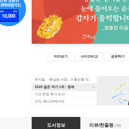
미리보기
사이즈비교
공유하기
뮤지컬 〈휴남동 서점〉X 황보름 작가 북토크
2026 젊은 작가 1위 : 청예
기간 한정 특가 도서
오직, 예스24에서만
자꾸자꾸 사람이 예뻐져
도서정보
리뷰/한줄평
(7/5)