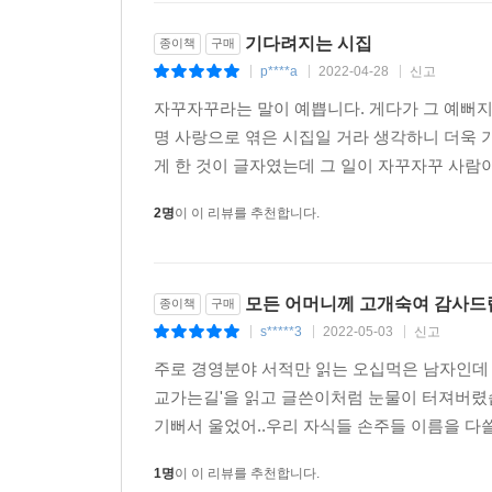
기다려지는 시집
종이책
구매
p****a
2022-04-28
신고
|
|
|
자꾸자꾸라는 말이 예쁩니다. 게다가 그 예뻐
명 사랑으로 엮은 시집일 거라 생각하니 더욱 
게 한 것이 글자였는데 그 일이 자꾸자꾸 사람이
2명
이 이 리뷰를 추천합니다.
모든 어머니께 고개숙여 감사드립
종이책
구매
s*****3
2022-05-03
신고
|
|
|
주로 경영분야 서적만 읽는 오십먹은 남자인데
교가는길'을 읽고 글쓴이처럼 눈물이 터져버렸습
기뻐서 울었어..우리 자식들 손주들 이름을 다쓸
1명
이 이 리뷰를 추천합니다.