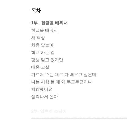
목차
1부_ 한글을 배워서
한글을 배워서
새 책상
처음 말놀이
학교 가는 길
평생 알고 썼지만
배움 교실
가르쳐 주는 대로 다 배우고 싶은데
나는 시험 볼 때 왜 두근두근하나
캄캄했어요
생각나서 쓴다
2부_일흔넷 조남예
제가 시방 학교에 다니고 있어요 중학교요 초등학
면장 집 딸만 학교에 갔어