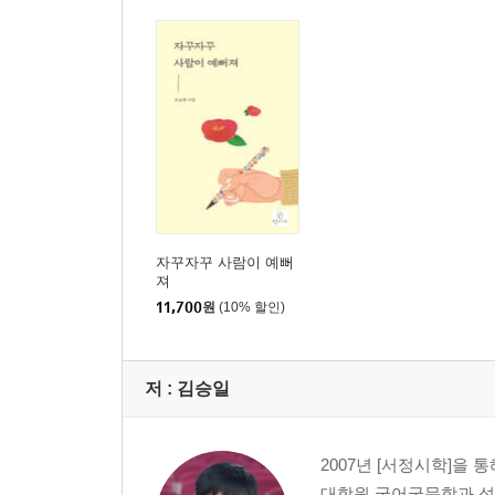
자꾸자꾸 사람이 예뻐
져
11,700
원
(10% 할인)
저 :
김승일
2007년 [서정시학]을
대학원 국어국문학과 석