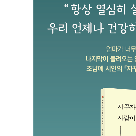
이 순간이 답답하다
내가 처음 그린 그림
나의 황금기는 지금이에요
무슨 시가 쓰고 싶어요?
4부_우리 만났으니 사랑해
약속
사랑하는 아들, 딸에게
우리 딸 미용실 하다
아들들
그래도 나를 막지는 못하지
자꾸자꾸 사람이 예뻐져
집에서 읽고 쓰는 것도 좋지만 친구 집에서 술 마시
쪽파김치를 만드는 이유
나는 사랑하는 것이 쉬워졌어요
김장은 금방 했어요
옛날 시장이 없어졌다