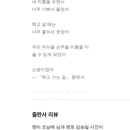
내 이름을 쓰면서
너무 기뻐서 울었어
학교 갈 때는
너무 좋아서 웃었어
우리 자식들 손주들 이름을 다
쓸 수 있게 되었어
소원이었어
--- 「학교 가는 길」 중에서
젊은 사람들이 열 글자 배우면
저는 한 글자 배워요
그래도 한 글자씩 들어가긴 해요
출판사 리뷰
--- 「가르쳐 주는 대로 다 배우고 싶은데」 중에서
멘티 조남예 님과 멘토 김승일 시인이
동네 친구들 같이 노는데