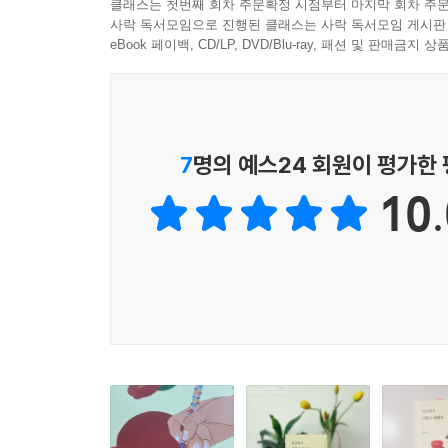
조심스레 묻는 작품에선 염려와 기대가 동시에 읽
클래스는 첫번째 회차 주문확정 시점부터 마지막 회차 주문
시 쓰자고 전화 왔을 때 너무 좋았어
사락 독서모임으로 진행된 클래스는 사락 독서모임 게시판
부분이다. 먼 길을 마다않고 달려온 촬영팀을 비롯,
병원에서 목소리가 들떠 있었어
이 평범한 단어들이
eBook 페이백, CD/LP, DVD/Blu-ray, 패션 및 판매금
삶에서 느꼈을 비관적인 감정 대신 감사함과 겸손함
글자를 쓰면 자꾸자꾸 사람이 예뻐져
눈에 들어오는 순간
4부는 현재 조남예 시인의 모습을 진솔하게 서술한 
갑자기 울컥합니다.
각자의 삶을 충실히 살아내는 자녀들에 대한 감사
--- 「사람이 자꾸자꾸 예뻐져」 중에서
모습이 보인다. 고된 인생에서 받았던 상처 따위는 
그러니
7
명의 예스24 회원이 평가한
어떤 소녀보다 곱다.
이것이 시가 아니고
10.
무엇이 시라고 하겠습니까.
가족을 위해 한 시절을 희생해 온 그가 처음 꺼낸 
죄송과 고마움이었다
태어나 처음으로 나를 위해 산
새 책상에서
조남예 시인은 어린 시절 더부살이를 했고 학교에
한글을 배우니
나이에 처음으로 한글 공부를 시작했다. 그런 그가 
세상이 밝아졌다고 하고,
원망과 설움이 담길 만도 하지만 그는 계속해서 
내 이름을 쓰면서
예뻐졌노라고 고백한다. 이처럼 선명한 언어와 마주
너무 기뻐서 울었다고 하는데
그는 부모를 위해, 형제를 위해, 자신이 작아지는 
어찌
눈물을 흘렸다. 학교에 가면서는 너무 좋아서 울었다
시인의 마음이 아니라 할 수 있을까요.
“항상 열심히 살아줘서 고맙다. 우리 언제나 건강하고