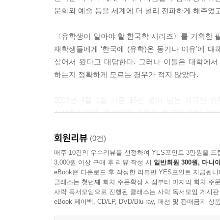
문화와 예술 등을 세계에 더 널리 전파하게 해주었고
〈유학생이 알아야 할 한국학 시리즈〉를 기획한 필
재학생들에게 ‘한국에 (유학)온 동기나 이유’에 대
싶어서 왔다고 대답한다. 그러나 이들은 대학에서 
하는지 정확하게 모르는 경우가 적지 않았다.
2019년 4월 1일 기준 16만 명이 넘는 외국
학생들이지만, 필자들은 그들의 한국에 대한 이해
열정과 미래의 꿈이 현실에서 제대로 결실을 맺기 
회원리뷰
생각한다. 이 시리즈는 이러한 문제의식 속에서 한
(0건)
매주 10건의 우수리뷰를 선정하여 YES포인트 3만원을 드
3,000원 이상 구매 후 리뷰 작성 시
일반회원 300원, 마니아
외국인을 위한 한국어 교육 분야의 도서 발간은 이
eBook은 다운로드 후 작성한 리뷰만 YES포인트 지급됩니
발간은 아직 초보적인 수준에 머물러 있다. 이들
클래스는 첫번째 회차 주문확정 시점부터 마지막 회차 주문
발간은 매우 시급한 과제라고 할 수 있다. 〈유
사락 독서모임으로 진행된 클래스는 사락 독서모임 게시판
한국학 교재 시리즈로서, 다양한 주제로 발간될 교
eBook 페이백, CD/LP, DVD/Blu-ray, 패션 및 판매금
나아가 지금의 한국 사회를 향한 통찰력을 기를 수 