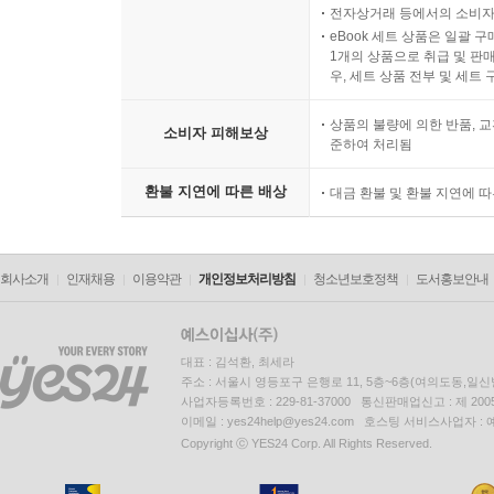
전자상거래 등에서의 소비자
eBook 세트 상품은 일괄 
1개의 상품으로 취급 및 판매
우, 세트 상품 전부 및 세트
상품의 불량에 의한 반품, 교
소비자 피해보상
준하여 처리됨
환불 지연에 따른 배상
대금 환불 및 환불 지연에 
회사소개
인재채용
이용약관
개인정보처리방침
청소년보호정책
도서홍보안내
대표 : 김석환, 최세라
주소 : 서울시 영등포구 은행로 11, 5층~6층(여의도동,일신
사업자등록번호 : 229-81-37000 통신판매업신고 : 제 200
이메일 : yes24help@yes24.com 호스팅 서비스사업자 :
Copyright ⓒ YES24 Corp. All Rights Reserved.