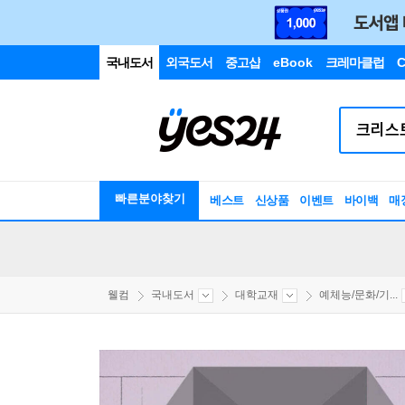
국내도서
외국도서
중고샵
eBook
크레마클럽
C
빠른분야찾기
베스트
신상품
이벤트
바이백
매
웰컴
국내도서
대학교재
예체능/문화/기...