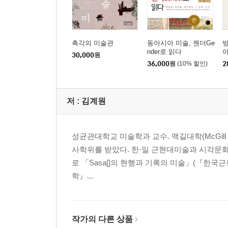
촉각의 미술관
동아시아 미술, 젠더Ge
nder로 읽다
30,000
원
36,000
원
(10% 할인)
2
저 :
김계원
성균관대학교 미술학과 교수. 맥길대학(McGill
사학위를 받았다. 한·일 근현대미술과 시각문화
로 「Sasa[]의 현행과 기록의 미술」(『한국근
학』...
작가의 다른 상품