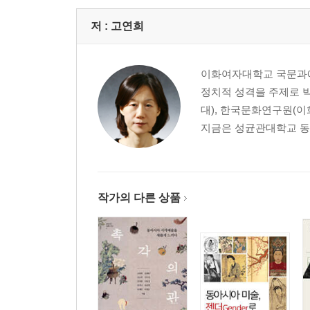
제14강 현대의 미술
제15강 현장 체험학습
저 :
고연희
도판목록
이화여자대학교 국문과에
정치적 성격을 주제로 
대), 한국문화연구원(이
지금은 성균관대학교 동
작가의 다른 상품