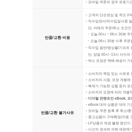
모바일 쿠폰의 경우 유효기간(
고객의 단순변심 및 착오구
직수입양서/직수입일서중 일
단, 아래의 주문/취소 조건인
오늘 00시 ~ 06시 30분 
반품/교환 비용
오늘 06시 30분 이후 주문
직수입 음반/영상물/기프트 
단, 당일 00시~13시 사이
박스 포장은 택배 배송이 가
소비자의 책임 있는 사유로 
소비자의 사용, 포장 개봉에 
복제가 가능한 상품 등의 포장을 
소비자의 요청에 따라 개별
디지털 컨텐츠인 eBook, 
eBook 대여 상품은 대여 기
모바일 쿠폰 등록 후 취소/환
반품/교환 불가사유
중고상품이 구매확정(자동 
LP상품의 재생 불량 원인이 기
시간의 경과에 의해 재판매가