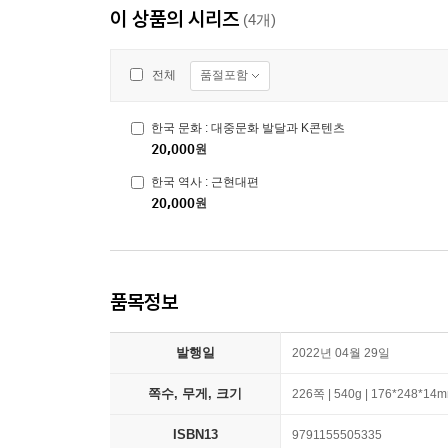
이 상품의 시리즈
(4개)
품절포함
전체
한국 문화 : 대중문화 발달과 K콘텐츠
20,000
원
한국 역사 : 근현대편
20,000
원
품목정보
발행일
2022년 04월 29일
쪽수, 무게, 크기
226쪽 | 540g | 176*248*14
ISBN13
9791155505335