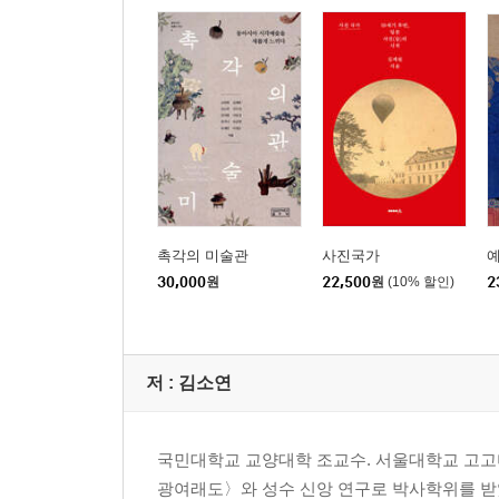
촉각의 미술관
사진국가
30,000
원
22,500
원
(10% 할인)
2
저 :
김소연
국민대학교 교양대학 조교수. 서울대학교 고
광여래도〉와 성수 신앙 연구로 박사학위를 받