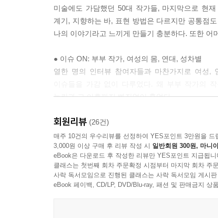
--- 「 1장 ‘언니들은 아직도 달린다’ 」중에서
미술에도 가담했던 50대 작가들, 마지막으로 현재
계기, 지향하는 바, 표현 방법은 다르지만 공통점도
2장에서는 50대 후반의 정정엽과 50대에 막 들어선 
나의 이야기라고 느끼게 만들기 충분하다. 또한 어머니
치 작가 김시하를 인터뷰했다. 이들은 본격적으로 대
중심의 한국 미술계가 재편되는 과정에서 덕을 보
● 이슈 ON: 부부 작가, 여성의 몸, 연대, 성차별
여성 작가들이 유명세를 치르기 시작했고, 잘나가
열한 명의 인터뷰 참여자들과 마찬가지로 여성, 
‘성실히’ 대학교에서 배운 지식을 바탕으로 대학원 
이슈들을 가감 없이 다루었다. 왜 부부 작가의 
하는 한국 미술계의 상황에서 개인적인 경력 단절과 
논란과 그 이후까지 빠짐없이 훑었다.
을 지속하는 여성 작가를 찾기 어려운 상황에서 
먼저 부부 작가를 이야기했다. 부부 작가가 서로가 
사용했는지를 알아보고자 한다.
회원리뷰
되어야 하는 고충 등을 살펴본다. 두 번째는 여성 
(26건)
--- 「 2장 ‘여성의 연대가 시작되다’ 」중에서
다루어 왔다. 책에서는 작가의 신체 기관으로써의 몸
매주 10건의 우수리뷰를 선정하여 YES포인트 3만원을 드
3,000원 이상 구매 후 리뷰 작성 시
일반회원 300원, 마니아
달리 SNS 등 온라인 소통 창구가 다양한 요즘에
3장에서는 1970년대 후반 출생으로 현재 한참 육아
eBook은 다운로드 후 작성한 리뷰만 YES포인트 지급됩니
대한 고찰도 논의에 포함시킨다. 마지막으로 미술
마 작가들은 국내 미술계에서 1990년대 후반 대안
클래스는 첫번째 회차 주문확정 시점부터 마지막 회차 주문
진솔하고 심층적인 인터뷰를 통해 참여 작가들은 현
사락 독서모임으로 진행된 클래스는 사락 독서모임 게시판
작되던 시점에 미술대학을 다니거나 작가의 길에 접
eBook 페이백, CD/LP, DVD/Blu-ray, 패션 및 판매금
서 가정사를 노출하는 것이 자연스럽지만은 않은 세
● 세 가지 정체성을 지켜 내는 생존 전략
는 점을 ‘성공한’ 동료 여성 싱글 작가의 예를 보면
저자들은 참여 작가들의 오래된 기억을 역추적하
의 의미를 새롭게, 그러나 보다 현실적으로 정의해 