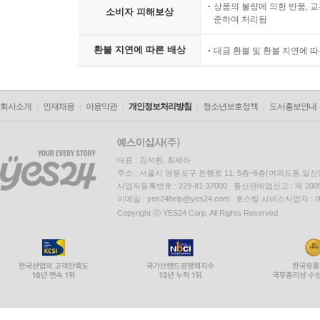
상품의 불량에 의한 반품, 교
소비자 피해보상
준하여 처리됨
환불 지연에 따른 배상
대금 환불 및 환불 지연에 
회사소개
인재채용
이용약관
개인정보처리방침
청소년보호정책
도서홍보안내
대표 : 김석환, 최세라
주소 : 서울시 영등포구 은행로 11, 5층~6층(여의도동,일신
사업자등록번호 : 229-81-37000 통신판매업신고 : 제 200
이메일 : yes24help@yes24.com 호스팅 서비스사업자 :
Copyright ⓒ YES24 Corp. All Rights Reserved.