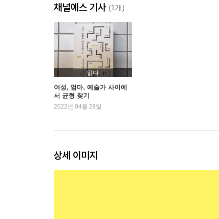
채널예스 기사
8. 성평등은 머리가 아닌 몸으로 실천해 가는 것: 정직
(1개)
9. 강강술래, 무기력함을 털어 내고: 김도희(1979)
10. 엄마 세대와 우리 세대, 진짜 달라졌을까요?: 조
11. 태아 드로잉으로 ‘엄마’인 나의 내면을 되돌아보기
읽다
여성, 엄마, 예술가 사이에
서 균형 찾기
2022년 04월 28일
상세 이미지