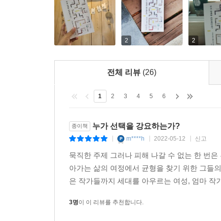
2
2
전체 리뷰
(26)
1
2
3
4
5
6
누가 선택을 강요하는가?
종이책
m****h
2022-05-12
신고
|
|
|
묵직한 주제 그러나 피해 나갈 수 없는 한 번은
아가는 삶의 여정에서 균형을 찾기 위한 그들의 
은 작가들까지 세대를 아우르는 여성, 엄마 작가
3명
이 이 리뷰를 추천합니다.