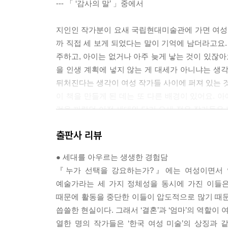
--- 「 ‘감사의 말’ 」중에서
지인인 작가분이 요새 국립현대미술관에 가면 여성 
까 직접 세 보게 되었다는 말이 기억에 남더라고요.
주하고, 아이는 없거나 아주 늦게 낳는 것이 있잖아
을 인생 계획에 넣지 않는 게 대세가 아니냐는 생
뒤처진다는 생각이 여성 작가들 사이에 퍼져 있는 것
이 책을 만들게 된 데는 또 다른 배경이 있어요.
것을 꺼렸던 이전 세대와 달리 요새 젊은 작가들은
적인 여성 엄마 작가의 이야기가 공유되더라고요. 
출판사 리뷰
--- 「 ‘들어가는 말’ 」중에서
● 세대를 아우르는 생생한 경험담
1장은 한국 여성 미술의 선구자이자 회화, 사진, 
『누가 선택을 강요하는가?』에는 여성이면서 엄마
했다. 40대 초반에 이제까지의 가사 노동 삯을 남
예술가라는 세 가지 정체성을 동시에 가진 이들은
실에 화랑을 만들어서 여성 작가들의 모임과 전시 
때문에 활동을 중단한 이들이 압도적으로 많기 때문
구석에서 대패질하면서 본의 아니게 가족 구성원들을 
씁쓸한 현실이다. 그래서 ‘결혼’과 ‘엄마’의 역할
도 작업의 끈을 놓지 않고 지속해 온 한국 여성 미
열한 명의 작가들은 ‘한국 여성 미술’의 상징과 