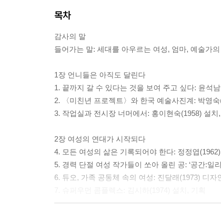
목차
감사의 말
들어가는 말: 세대를 아우르는 여성, 엄마, 예술가
1장 언니들은 아직도 달린다
1. 끝까지 갈 수 있다는 것을 보여 주고 싶다: 윤석남(
2. 〈미친년 프로젝트〉와 한국 예술사진계: 박영숙(1
3. 작업실과 전시장 너머에서: 홍이현숙(1958) 설치
2장 여성의 연대가 시작되다
4. 모든 여성의 삶은 기록되어야 한다: 정정엽(1962
5. 경력 단절 여성 작가들이 쏘아 올린 공: ‘공간:일리’와
6. 듀오, 가족 공동체 속의 여성: 진달래(1973) 디
7. 슈퍼우먼 콤플렉스: 김시하(1974) 설치, 기획
3장 ‘동등하다’는 환상: 말과 행동의 이중성