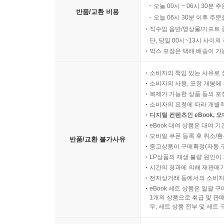
오늘 00시 ~ 06시 30분 
반품/교환 비용
오늘 06시 30분 이후 주문
직수입 음반/영상물/기프트 
단, 당일 00시~13시 사이
박스 포장은 택배 배송이 가
소비자의 책임 있는 사유로 
소비자의 사용, 포장 개봉에 
복제가 가능한 상품 등의 포장을 
소비자의 요청에 따라 개별
디지털 컨텐츠인 eBook, 
eBook 대여 상품은 대여 기
모바일 쿠폰 등록 후 취소/환
반품/교환 불가사유
중고상품이 구매확정(자동 
LP상품의 재생 불량 원인이 기
시간의 경과에 의해 재판매가
전자상거래 등에서의 소비자
eBook 세트 상품은 일괄 
1개의 상품으로 취급 및 판매
우, 세트 상품 전부 및 세트