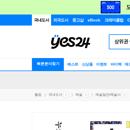
국내도서
외국도서
중고샵
eBook
크레마클럽
C
빠른분야찾기
베스트
신상품
이벤트
바이백
매
웰컴
국내도서
예술
예술일반/예술사