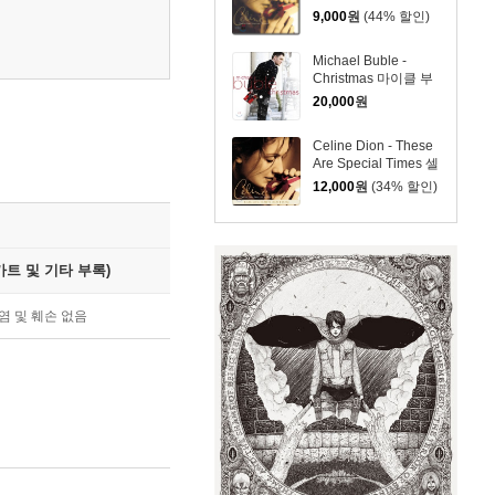
9,000
원
(44% 할인)
Michael Buble -
Christmas 마이클 부
블레 크리스마스 캐럴
20,000
원
앨범 [일반반]
Celine Dion - These
Are Special Times 셀
린 디옹 크리스마스
12,000
원
(34% 할인)
앨범
트 및 기타 부록)
염 및 훼손 없음