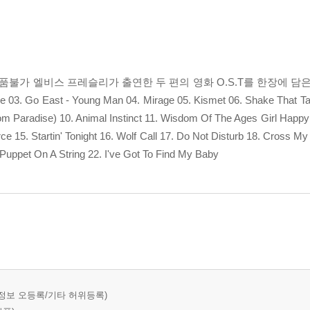
반품불가 엘비스 프레슬리가 출연한 두 편의 영화 O.S.T를 한장에 담은 앨
03. Go East - Young Man 04. Mirage 05. Kismet 06. Shake That Tam
om Paradise) 10. Animal Instinct 11. Wisdom Of The Ages Girl Happy 
15. Startin' Tonight 16. Wolf Call 17. Do Not Disturb 18. Cross M
Puppet On A String 22. I've Got To Find My Baby
정보 오등록/기타 허위등록)