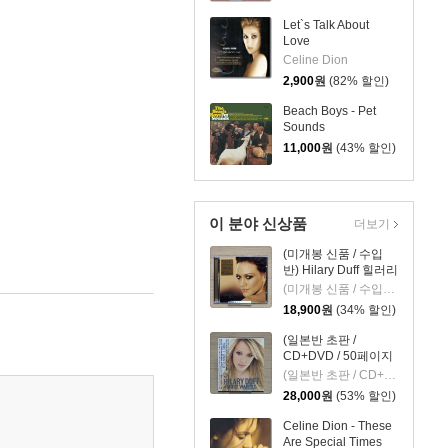
Let`s Talk About
Love
Celine Dion
2,900
원
(82% 할인)
Beach Boys - Pet
Sounds
11,000
원
(43% 할인)
이 분야 신상품
더보기
(미개봉 신품 / 수입
반) Hilary Duff 힐러리
더프 - Dignity
(미개봉 신품 / 수입반) Hilary Duff 힐러리 더프 - Dignity
18,900
원
(34% 할인)
(일본반 초판 /
CD+DVD / 50페이지
포토북 한정반) Hilary
(일본반 초판 / CD+DVD / 50페이지 포토북 한정반) Hilary Duff 힐러리 더프 - Most Wanted
Duff 힐러리 더프 -
28,000
원
(53% 할인)
Most Wanted
Celine Dion - These
Are Special Times