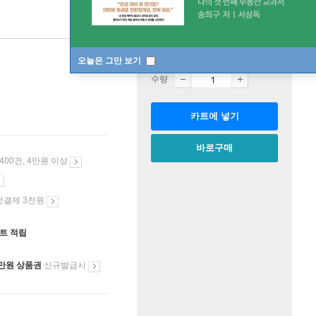
판매중
한정판매
오늘은 그만 보기
수량
카트에 넣기
바로구매
 400건, 4만원 이상
첫결제 3천원
인트 적립
만원 상품권
신규발급시