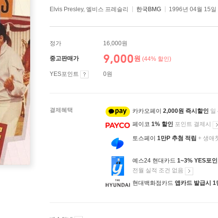
Elvis Presley, 엘비스 프레슬리
한국BMG
1996년 04월 15일
정가
16,000원
9,000
원
중고판매가
(44% 할인)
YES포인트
0원
결제혜택
카카오페이
2,000원 즉시할인
일
페이코
1% 할인
포인트 결제시
토스페이
1만P 추첨 적립
+ 생애
예스24 현대카드
1~3% YES포
전월 실적 조건 없음
현대백화점카드
앱카드 발급시 1