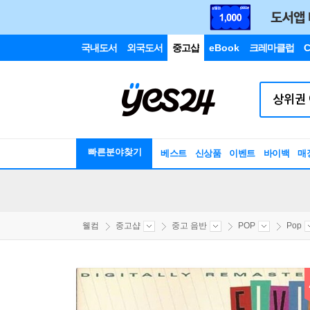
국내도서
외국도서
중고샵
eBook
크레마클럽
C
빠른분야찾기
베스트
신상품
이벤트
바이백
매
웰컴
중고샵
중고 음반
POP
Pop