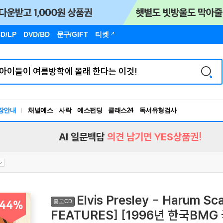
D/LP
DVD/BD
문구
/GIFT
티켓
장안내
채널예스
사락
예스펀딩
클래스24
독서유형검사
RBTI Lab
독서유형검사
AI 일문백답
의견 남기면 YES상품권!
Elvis Presley - Harum S
중고CD
44%
FEATURES] [1996년 한국BM