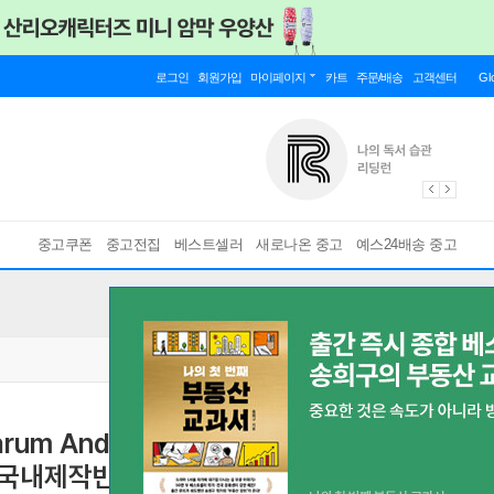
로그인
회원가입
마이페이지
카트
주문/배송
고객센터
Gl
중고쿠폰
중고전집
베스트셀러
새로나온 중고
예스24배송 중고
carum And Girl Happy [DOUBLE
G 국내제작반]