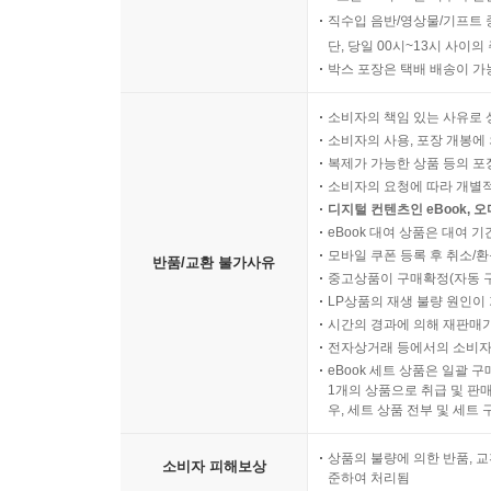
직수입 음반/영상물/기프트 
단, 당일 00시~13시 사이
박스 포장은 택배 배송이 가
소비자의 책임 있는 사유로 
소비자의 사용, 포장 개봉에 
복제가 가능한 상품 등의 포장을 
소비자의 요청에 따라 개별
디지털 컨텐츠인 eBook, 
eBook 대여 상품은 대여 기
모바일 쿠폰 등록 후 취소/환
반품/교환 불가사유
중고상품이 구매확정(자동 
LP상품의 재생 불량 원인이 기
시간의 경과에 의해 재판매가
전자상거래 등에서의 소비자
eBook 세트 상품은 일괄 
1개의 상품으로 취급 및 판매
우, 세트 상품 전부 및 세트
상품의 불량에 의한 반품, 교
소비자 피해보상
준하여 처리됨