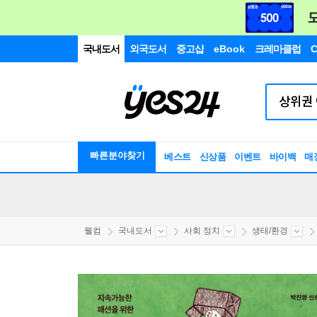
국내도서
외국도서
중고샵
eBook
크레마클럽
C
빠른분야찾기
베스트
신상품
이벤트
바이백
매
웰컴
국내도서
사회 정치
생태/환경