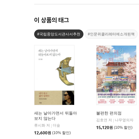
이 상품의 태그
#국립중앙도서관사서추천
#인문위클리레터에소개된책
새는 날아가면서 뒤돌아
불편한 편의점
보지 않는다
김호연 저
나무옆의자
|
류시화 저
더숲
|
15,120
원
(10% 할인)
12,600
원
(10% 할인)