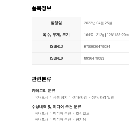
품목정보
발행일
2022년 04월 25일
쪽수, 무게, 크기
164쪽 | 212g | 128*188*20
ISBN13
9788936479084
ISBN10
8936479083
관련분류
카테고리 분류
국내도서
사회 정치
생태/환경
생태/환경 일반
수상내역 및 미디어 추천 분류
국내도서
미디어 추천
조선일보
국내도서
미디어 추천
한겨레