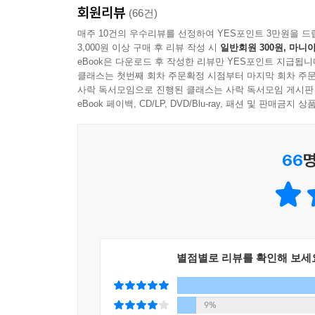
지구에 해를 덜 끼치는 방식으로 친환경적인 삶을
회원리뷰
(66건)
실천이라도 하지 않는 것보다는 하는 것이 낫다는 
매주 10건의 우수리뷰를 선정하여 YES포인트 3만원을 드
패션 업계에서는 친환경을 내세우는 것이 촌스러
3,000원 이상 구매 후 리뷰 작성 시
일반회원 300원, 마니아
되었다. 우리가 노력한다면 변화는 분명히 찾아오고
eBook은 다운로드 후 작성한 리뷰만 YES포인트 지급됩니
책은 완벽하지 않을지라도 지속가능한 미래를 위
클래스는 첫번째 회차 주문확정 시점부터 마지막 회차 주문
사락 독서모임으로 진행된 클래스는 사락 독서모임 게시판
생명체와 함께 살아가는 소중한 집이라는 명백한 사
eBook 페이백, CD/LP, DVD/Blu-ray, 패션 및 판매금
66
명
별점별로 리뷰를 확인해 보세
9%