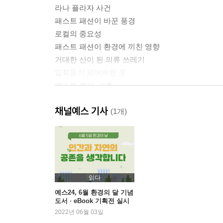
라나 플라자 사건
패스트 패션이 바꾼 풍경
로컬의 중요성
패스트 패션이 환경에 끼친 영향
거대한 산이 된 의류 쓰레기
일회용이 되어버린 옷
패스트 패션, 그후
물건과 관계 맺기
채널예스 기사
부록 1 패션 소재 분류
(1개)
Chapter 2. 동물을 입는다는 것
소재가 된 동물
모피는 더이상 모던하지 않다
읽다
모피가 천연 소재라는 환상
예스24, 6월 환경의 달 기념
도서 · eBook 기획전 실시
가죽은 육식 산업의 부산물일까
2022년 06월 03일
가죽은 털을 제거한 모피다