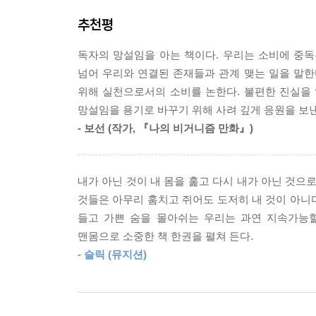
추천평
박진영과 신하나는 지속가능한 패션을 이야기할 때 
나일론, 폴리염화비닐(PVC) 등 합성 소재로도 옷이
독자의 망설임을 아는 책이다. 우리는 소비에 중
그리고 깃털 등 동물성 소재로 만든 제품들은 일
넘어 우리와 연결된 존재들과 관계 맺는 일을 말한
동물학대, 그리고 환경파괴와 떼놓을 수 없다. 
위해 실천으로서의 소비를 논한다. 불편한 진실을
사용하지 않기로 결심한 뒤 현실적인 어려움과 부
망설임을 용기로 바꾸기 위해 사려 깊게 응원을 보낸
과정도 같이 들려준다. 옷과 액세서리가 만들어지
- 보선 (작가, 『나의 비거니즘 만화』)
소재가 아니라 살아 있는 동물이었다는 점을 생각한
함께 살아가는 지구를 위해
내가 아닌 것이 내 몸을 훑고 다시 내가 아닌 것으
작은 실천이 모여 만드는 커다란 변화
것들은 아무리 훔치고 쥐어도 도저히 내 것이 아니다
들고 가쁜 숨을 몰아쉬는 우리는 과연 지속가능할 
지속가능성을 염두에 두고 생산과 소비를 고민하다
맨몸으로 소중한 책 한권을 펼쳐 든다.
‘우리가 동물성 소재를 지양한다고 무언가 달라지긴
- 슬릭 (뮤지션)
완벽하게 무해한 삶을 살 수는 없지만 이러한 현
충분히 의미 있다고 말한다. 그리고 독자들이 무력함