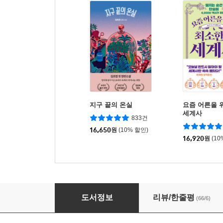
지구 끝의 온실
요즘 어른을 
세계사
833건
16,650
원
(10% 할인)
16,920
원
(10
지구를 살리는 옷장
도서정보
리뷰/한줄평
(66/6)