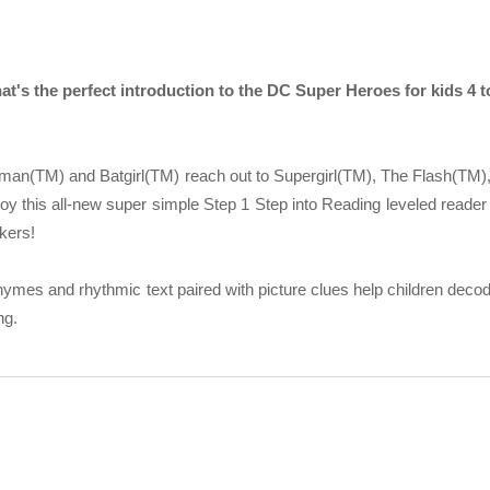
at's the perfect introduction to the DC Super Heroes for kids 4 t
man(TM) and Batgirl(TM) reach out to Supergirl(TM), The Flash(TM)
enjoy this all-new super simple Step 1 Step into Reading leveled reade
ckers!
mes and rhythmic text paired with picture clues help children decode
ng.