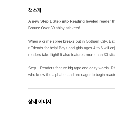
책소개
A new Step 1 Step into Reading leveled reader th
Bonus: Over 30 shiny stickers!
When a crime spree breaks out in Gotham City, Bat
r Friends for help! Boys and girls ages 4 to 6 will 
readers take flight! It also features more than 30 sti
Step 1 Readers feature big type and easy words. Rhy
who know the alphabet and are eager to begin readi
상세 이미지