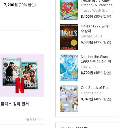
: Heart of the Ruby
7,200
원
(20% 할인)
Dragon (A Branches
Book)
Tracey West/ Graham Howells (ILT)
8,400
원
(30% 할인)
Holes : 1999 뉴베리
수상작
Sachar, Louis
6,600
원
(43% 할인)
Number the Stars :
1990 뉴베리 수상작
Lowry, Lois
6,700
원
(48% 할인)
One Speck of Truth
Carter, Caela
8,340
원
(40% 할인)
X 넷플릭스 원작 원서
펼쳐보기