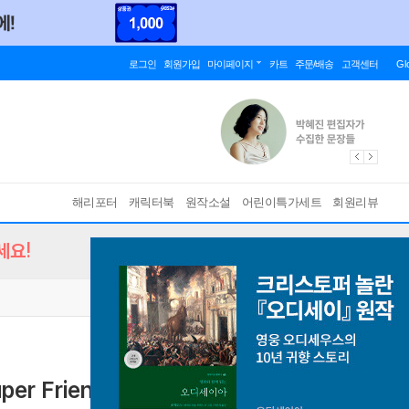
로그인
회원가입
마이페이지
카트
주문/배송
고객센터
Gl
해리포터
캐릭터북
원작소설
어린이특가세트
회원리뷰
세요!
uper Friends : We Are Heroes!
[ Paperback ]