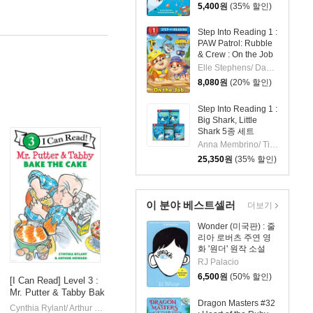
5,400
원
(35% 할인)
Step Into Reading 1 :
PAW Patrol: Rubble
& Crew : On the Job
Elle Stephens/ Dave Aikins (ILT)
8,080
원
(20% 할인)
Step Into Reading 1 :
Big Shark, Little
Shark 5종 세트
Anna Membrino/ Tim Budgen (ILT)
25,350
원
(35% 할인)
이 분야 베스트셀러
더보기
Wonder (미국판) : 줄
리아 로버츠 주연 영
화 '원더' 원작 소설
RJ Palacio
6,500
원
(50% 할인)
[I Can Read] Level 3 :
Mr. Putter & Tabby Bak
Dragon Masters #32
e the Cake
se Disney
Random House Disney
Cynthia Rylant/ Arthur Howard (ILT)
Clarion Books
|
|