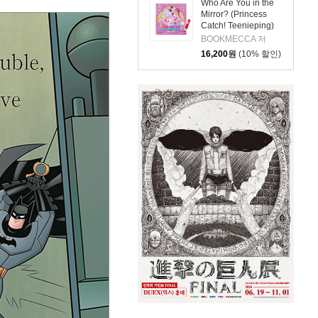
Who Are You in the
Mirror? (Princess
Catch! Teenieping)
(세이펜호환 / QR음원
BOOKMECCA 저
포함)
16,200
원
(10% 할인)