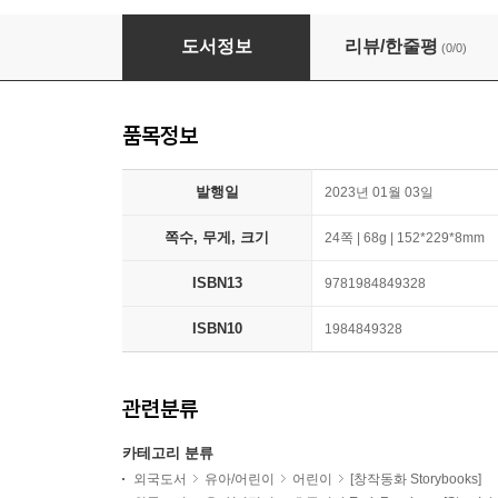
Step Into Reading 1 : DC Super Friends : We
도서정보
리뷰/한줄평
(0/0)
품목정보
발행일
2023년 01월 03일
쪽수, 무게, 크기
24쪽 | 68g | 152*229*8mm
ISBN13
9781984849328
ISBN10
1984849328
관련분류
카테고리 분류
외국도서
유아/어린이
어린이
[창작동화 Storybooks]