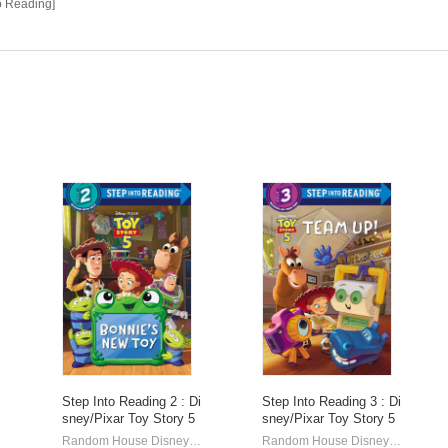
to Reading]
Step Into Reading 2 : Di
Step Into Reading 3 : Di
sney/Pixar Toy Story 5
sney/Pixar Toy Story 5
: Bonnie's New Toy
: Team Up!
HarperCollins
Random House Disney/ Disney Storybook Art Team (ILT)
Random Hou
Random House Disney/ Disney Storybook Art Team (ILT)
|
|