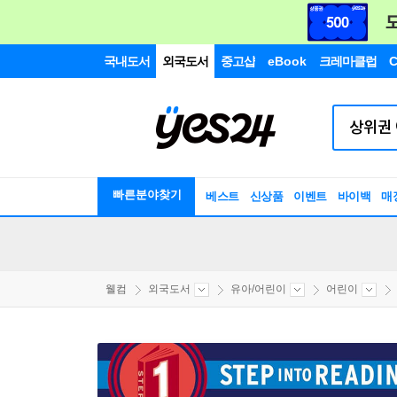
국내도서
외국도서
중고샵
eBook
크레마클럽
C
빠른분야찾기
베스트
신상품
이벤트
바이백
매
웰컴
외국도서
유아/어린이
어린이