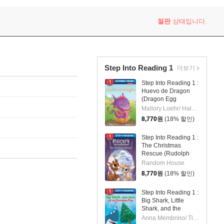
절판
상태입니다.
Step Into Reading 1
더보기
Step Into Reading 1 :
Huevo de Dragon
(Dragon Egg
Spanish Edition)
Mallory Loehr/ Hala Wittwer (ILT)
8,770
원
(18% 할인)
Step Into Reading 1 :
The Christmas
Rescue (Rudolph
the Red-Nosed
Random House
Reindeer)
8,770
원
(18% 할인)
Step Into Reading 1 :
Big Shark, Little
Shark, and the
Christmas Tree
Anna Membrino/ Tim Budgen (ILT)