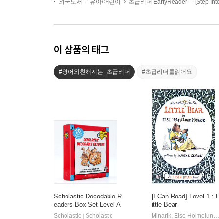
외국도서
유아/어린이
초급리더 EarlyReader
[Step In
이 상품의 태그
#영어와친해지는_초급리더
#초급리더를읽어요
Scholastic Decodable R
[I Can Read] Level 1 : L
eaders Box Set Level A
ittle Bear
(StoryPlus QR코드)
Scholastic
Scholastic
Minarik, Else Holmelund / Sendak, Maurice
|