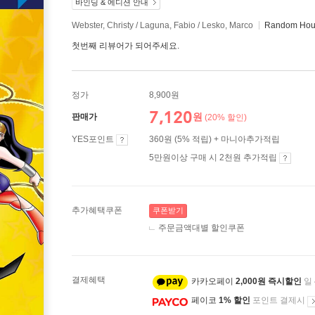
바인딩 & 에디션 안내
Webster, Christy / Laguna, Fabio / Lesko, Marco
Random Hous
첫번째 리뷰어가 되어주세요.
정가
8,900원
7,120
원
판매가
(20% 할인)
YES포인트
360원 (5% 적립) + 마니아추가적립
5만원이상 구매 시 2천원 추가적립
추가혜택쿠폰
쿠폰받기
주문금액대별 할인쿠폰
결제혜택
카카오페이
2,000원 즉시할인
일
페이코
1% 할인
포인트 결제시