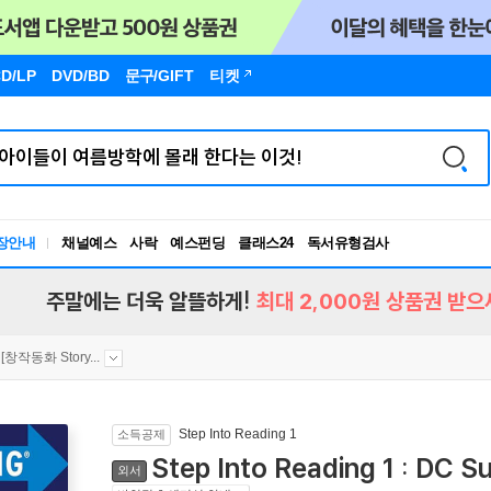
D/LP
DVD/BD
문구
/GIFT
티켓
독서유형검사
장안내
채널예스
사락
예스펀딩
클래스24
RBTI Lab
독서유형검사
주말에는 더욱 알뜰하게!
최대 2,000원 상품권 받으
[창작동화 Story...
Step Into Reading 1
소득공제
Step Into Reading 1 : DC S
외서