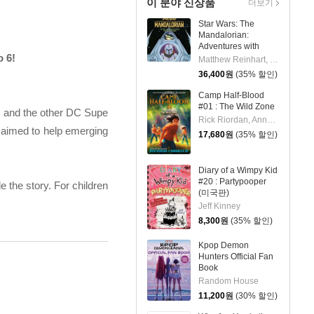
이 분야 신상품
더보기
Star Wars: The
Mandalorian:
Adventures with
o 6!
Grogu: Pop-Up
Matthew Reinhart, S.T. Bende
Storybook
36,400
원
(35% 할인)
Camp Half-Blood
#01 : The Wild Zone
, and the other DC Supe
Rick Riordan, Annabelle Oh
r aimed to help emerging
17,680
원
(35% 할인)
Diary of a Wimpy Kid
#20 : Partypooper
 the story. For children
(미국판)
Jeff Kinney
8,300
원
(35% 할인)
Kpop Demon
Hunters Official Fan
Book
Random House
11,200
원
(30% 할인)