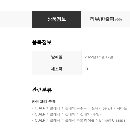
Marius Bartoccini / Ilario Gregoletto 
상품정보
리뷰/한줄평
(0/0)
품목정보
발매일
2022년 05월 12일
제조국
EU
관련분류
카테고리 분류
CD/LP
클래식
실내악/독주곡
실내악 (수입)
피아노
CD/LP
클래식
실내악
실내악 (수입)
CD/LP
클래식
클래식 주요 레이블
Brilliant Classics