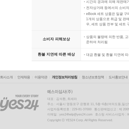
시간의 경과에 의해 재판매가
전자상거래 등에서의 소비자
eBook 세트 상품은 일괄 
1개의 상품으로 취급 및 판매
우, 세트 상품 전부 및 세트
상품의 불량에 의한 반품, 교
소비자 피해보상
준하여 처리됨
환불 지연에 따른 배상
대금 환불 및 환불 지연에 
회사소개
인재채용
이용약관
개인정보처리방침
청소년보호정책
도서홍보안내
대표 : 김석환, 최세라
주소 : 서울시 영등포구 은행로 11, 5층~6층(여의도동,일신
사업자등록번호 : 229-81-37000 통신판매업신고 : 제 200
이메일 : yes24help@yes24.com 호스팅 서비스사업자 :
Copyright ⓒ YES24 Corp. All Rights Reserved.