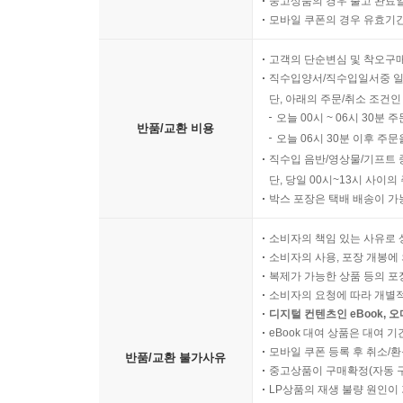
중고상품의 경우 출고 완료일
모바일 쿠폰의 경우 유효기간(
고객의 단순변심 및 착오구
직수입양서/직수입일서중 일
단, 아래의 주문/취소 조건인
오늘 00시 ~ 06시 30분 
반품/교환 비용
오늘 06시 30분 이후 주문
직수입 음반/영상물/기프트 
단, 당일 00시~13시 사이
박스 포장은 택배 배송이 가
소비자의 책임 있는 사유로 
소비자의 사용, 포장 개봉에 
복제가 가능한 상품 등의 포장을 
소비자의 요청에 따라 개별
디지털 컨텐츠인 eBook, 
eBook 대여 상품은 대여 기
모바일 쿠폰 등록 후 취소/환
반품/교환 불가사유
중고상품이 구매확정(자동 
LP상품의 재생 불량 원인이 기