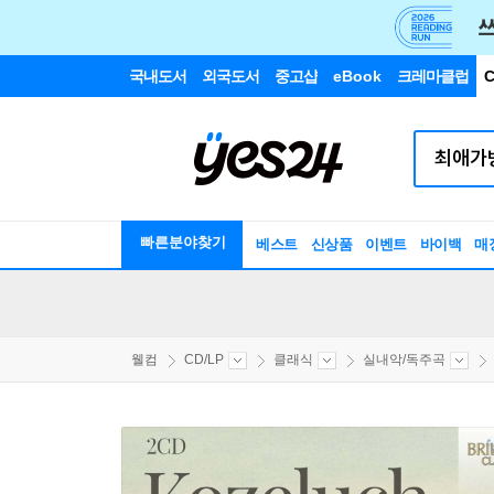
국내도서
외국도서
중고샵
eBook
크레마클럽
C
빠른분야찾기
베스트
신상품
이벤트
바이백
매
웰컴
CD/LP
클래식
실내악/독주곡