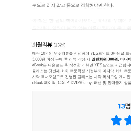
털 난 물고기 모어가 바라보는
--- p.434
눈으로 읽지 말고 몸으로 경험해야만 한다.
웃픈 세상사, 치열한 인간사
버티다 벗고 바랜 빛
이 책은 한 권의 책이라기보다는 하나의 무대에 
모 아니, 옛날에 트랜스 쇼 할 때 문 앞에 날아다니
비치다 빗고 보는 빛
드러낸다. 일찍이 본 적 없는 아름다움이 이 무대 
종 바퀴벌레만 잡았니. 분장실에서 가발 뒤집어쓰는
피하다 피고 피는 빛
사로잡히고, 압도당하고, 결국 사랑에 빠지고야 말 
모 악.
끼이고 꺾고 깎은 빛
- 황인찬 (시인)
회원리뷰
(13건)
종 쥐들이 전선이며 뭐며 다 파먹어서 새로 공사했
씻기고 썰고 썩는 빛
매주 10건의 우수리뷰를 선정하여 YES포인트 3만원을 드
건물이야.
같은 24시간, 365일을 살고 있지만 사람에 따라 
탓하고 타고 타는 빛
3,000원 이상 구매 후 리뷰 작성 시
일반회원 300원, 마니아
모 맞아. 열악한 세월 기억난다. ― 본문에서
1건의 사건이 아니라 1천 건의 사건을 지각하고, 
eBook은 다운로드 후 작성한 리뷰만 YES포인트 지급됩니
뜻하고 땋고 떠는 빛
클래스는 첫번째 회차 주문확정 시점부터 마지막 회차 주문
보고 기억하는 것 같다. 고도의 집중력으로 훈련된 
사락 독서모임으로 진행된 클래스는 사락 독서모임 게시판
지금 여기, 현재의 모습을 따뜻하게 바라봐주며 조
능력이 고도로 발달된 초인류일지도 모른다. 아슬아
헛헛하게 허비해진 시간
eBook 페이백, CD/LP, DVD/Blu-ray, 패션 및 판매금
에피소드로 묶였다. 무대 위 한 장면처럼 서로를 오
악물고 버틴 이의 시간
특히 2부의 〈그런 날도 있는 법 1, 2〉는 장장
차별과 혐오의 사회 속에서 그저 사랑과 아름다움
걸려오지 않는 전화 다시
‘삶은 가까이서 보면 비극, 멀리서 보면 희극’
무거움은 어떤 것일까. 온갖 상상력을 동원해도 
가도 오도 못 해 걸린 얼굴
13
명
속에서도 하염없는 사랑의 힘으로 마침내 승화시킨 정
끼스럽고 아름답고 역겹고 무엇보다 생생하다. 내 
바득바득 피다 긁힌 이름
곳으로, 더 높은 곳으로 나아가는 모어의 헤엄은 곳
- 이랑 (아티스트)
피득피득 웃다 걸린 당신
아무데도 없는 내가 사진