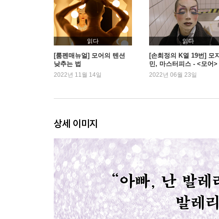
2부 끼와 털로서
끼로書
보광동 세련된 아이들
마더 종잘레나와 벌미미의 산책
읽다
읽다
검은 눈으로 맞는 아침
[룸펜매뉴얼] 모어의 텐션
[손희정의 K열 19번] 모
낮추는 법
민, 마스터피스 - <모어>
그런 날도 있는 법1
2022년 11월 14일
2022년 06월 23일
아, 이 냄새
입을 쩍 벌린 안식년에
카메라오브스쿠라
그런 날도 있는 법2
상세 이미지
해피 뉴욕 타임스
3부 사랑으로 하염없이
무덤을 이고 사는 우리
아니마, 아니무스
모모가 된 모모와
공기방울 세탁기
상상, Y