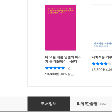
다 먹을 때쯤 영원의 머리
사회적응 거
가 든 매운탕이 나온다
1건
13,500
원
(10
10,800
원
(10% 할인)
털 난 물고기 모어
도서정보
리뷰/한줄평
(13/5)