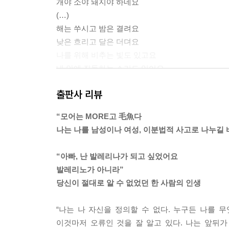
개야 소야 돼지야 하네요
(…)
해는 쑤시고 밤은 결려요
낮은 흐리고 달은 더뎌요
나를 위해 비추는 빛도 있고요
내 안에 진동하는 소리도 있어요
출판사 리뷰
나는 무엇일까요
--- p.18~19
“모어는 MORE고 毛魚다
나는 나를 남성이나 여성, 이분법적 사고로 나누길 
엄마 아빠는 4남매를 굶기지 않으려고 자는 시간 외
방학일 때도 아침 6시에는 전 가족이 깨어 있어야 
“아빠, 난 발레리나가 되고 싶었어요
뿔뿔이 도시로 흩어졌다. 절간의 스님 말대로 난 춤
발레리노가 아니라”
--- p.37
당신이 절대로 알 수 없었던 한 사람의 인생
세상은 축제인데 나는 항상 그 뒤에서 비겁하게 울고 
“나는 나 자신을 정의할 수 없다. 누구든 나를 
라도 주었으면. 삶은 늘 난센스 안에서 내팽개친 낙
이것마저 오류인 것을 잘 알고 있다. 나는 앞뒤
--- p.54