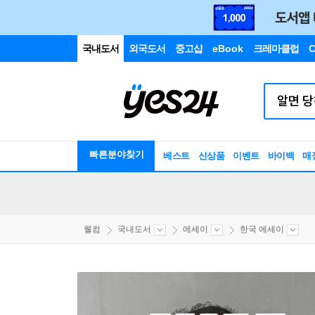
국내도서
외국도서
중고샵
eBook
크레마클럽
C
빠른분야찾기
베스트
신상품
이벤트
바이백
매
웰컴
국내도서
에세이
한국 에세이