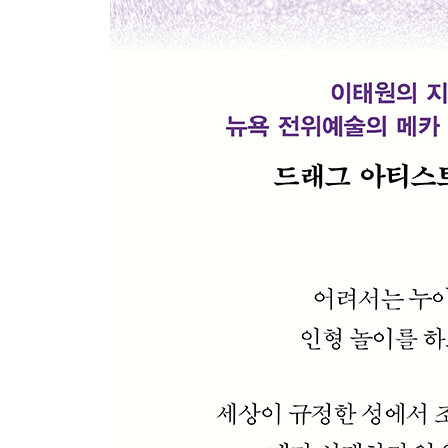
목동이 구름을 부르면 순한 양들은 잠에 들어
잊을 수 없는 물치항 여행
흔해빠진 해의 날
엔간한 사랑
어떤 가족
결혼 2주년 이브
장흥에 내리는 눈
달려가는 빛
*추천의 말