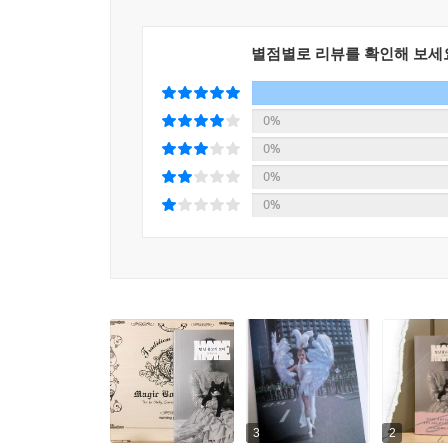
낯설지만 아름다운 것, 아름답지만 슬픈 것, 슬프
아무것도 아니 남는 탕진
《털 난 물고기 모어》는 부단한 움직임과 창작으로
작가의 진솔한 고백이다.
별점별로 리뷰를 확인해 보세
무언가
그 시간에 상응하는 대가를 준다면
그 아래 서슴없이 무릎을 꿇을 것이다
0%
0%
--- p.469~470
0%
0%
3
2