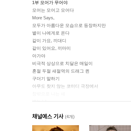
1부 모어가 무어야
모어는 모어고 모어다
More Says,
모두가 아름다운 모습으로 등장하지만
볕이 나에게로 온다
같이 가요, 끼대디
같이 있어요, 끼마미
아가야
비극적 상상으로 치달은 매일이
혼절 두절 새절역의 드래그 퀸
구더기 말하기
아무도 찾지 않는 코미디 극장에서
창밖으로 나는 새
벗는 날
유달산과 영산강은 말을 해주오
채널예스 기사
That I Could Live Only 20 Years
(4개)