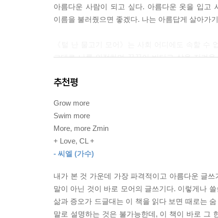
아름다운 사람이 되고 싶다. 아름다운 옷을 입고 사
이름을 불러줬으면 좋겠다. 나는 아름답게 살아가기 
그해에 가장 추웠던 하루. 영하 10도 북한산에서 
다. 나는 몰입하려 무진 애를 썼는데 문득 ‘죽어도
《털 난 물고기 모어》는 사회 어디에도 속할 수 없
극한의 상태에서 희열을 느꼈다. 조금 거창하게 말
그대로 나를 인정하며 꿋꿋이 버티고 삶을 지켜온 
--- p.98
뉴욕 전위예술의 메카 ‘라 마마 극장’ 무대에 
추천평
끼어드는 특유의 발랄함과 배꼽 쥐는 유머를 선사한
지나가는 아줌마가 내게 다짜고짜
작가의 일대기를 다룬 영화 〈모어〉는 2021
아줌마: 아줌마! 저 개 좀 어떻게 해요. 아까부터 성
Grow more
받았으며 제26회 부산국제영화제에 초청되었고, 제
나: (정색하며 우아하고 세련된 말투로) 아줌마, 저 
Swim more
성년에 이르기까지 몸으로 겪어야 했던 무수한 사
언제 봤다고 나한테 아줌마냐는 법
More, more Zmin
그렸다. 영화에서도 소개되었듯, 2018년 공연차
--- p.196
+ Love, CL +
쇼를 보게 되고 훗날 뉴욕에서의 만남을 기약했다. 시간
- 씨엘 (가수)
MaMa Experimental Theater Club에
줴냐 나는 신경질적인 사람이야.
맡아 주인공으로 열연한 작가는 다시금 미첼과 재회하고 
모 줴냐, 그런 말도 알아?
내가 본 것 가운데 가장 파격적이고 아름다운 글쓰기
줴냐 응, 검색했어.
말이 아닌 것이 바로 모어의 글쓰기다. 이렇게나 쓸
모 줴냐, 당신 성격은 진짜 좆같애!
삶과 증오가 드글대는 이 책을 읽다 보면 때로는 숨
이쪽과 저쪽의 경계에서 유영하는
줴냐 My 성격 is perfect!
말로 설명하는 것은 불가능한데, 이 책이 바로 그