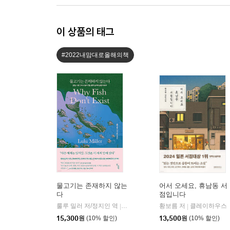
이 상품의 태그
#2022내맘대로올해의책
물고기는 존재하지 않는
어서 오세요, 휴남동 서
다
점입니다
룰루 밀러 저/정지인 역
곰출판
황보름 저
클레이하우스
|
|
15,300
원
(10% 할인)
13,500
원
(10% 할인)