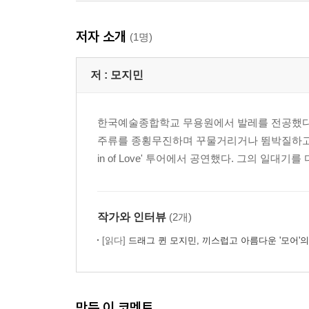
저자 소개
(1명)
저 :
모지민
한국예술종합학교 무용원에서 발레를 전공했다. 
주류를 종횡무진하며 꾸물거리거나 뜀박질하고 있다. 뉴욕
in of Love' 투어에서 공연했다. 그의 일대
작가와 인터뷰
(2개)
[읽다]
드래그 퀸 모지민, 끼스럽고 아름다운 '모어'의
만든 이 코멘트