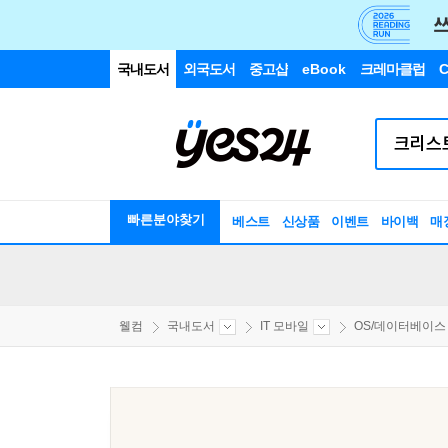
국내도서
외국도서
중고샵
eBook
크레마클럽
C
빠른분야찾기
베스트
신상품
이벤트
바이백
매
웰컴
국내도서
IT 모바일
OS/데이터베이스