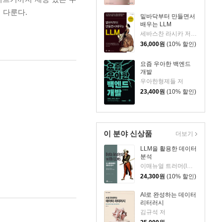
 다룬다.
밑바닥부터 만들면서
배우는 LLM
세바스찬 라시카 저/박해선 역
36,000
원
(10% 할인)
요즘 우아한 백엔드
개발
우아한형제들 저
23,400
원
(10% 할인)
이 분야 신상품
더보기
LLM을 활용한 데이터
분석
이매뉴얼 트러머(Immanuel Trummer) 저/옥경석 역
24,300
원
(10% 할인)
AI로 완성하는 데이터
리터러시
김규석 저