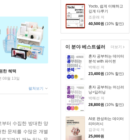
Yocto, 쉽게 이해하고
깊게 다루기
조운래 저
40,500
원
(10% 할인)
이 분야 베스트셀러
더보기
혼자 공부하는 데이터
분석 with 파이썬
박해선 저
원한 혜택
23,400
원
(10% 할인)
년 08월 13일
혼자 공부하는 머신러
펼쳐보기
닝+딥러닝
박해선 저
28,800
원
(10% 할인)
AI로 완성하는 데이터
로부터 수집한 방대한 양
리터러시
김규석 저
러한 문제를 수많은 개별
25,000
원
이르기까지 재능 있는 무