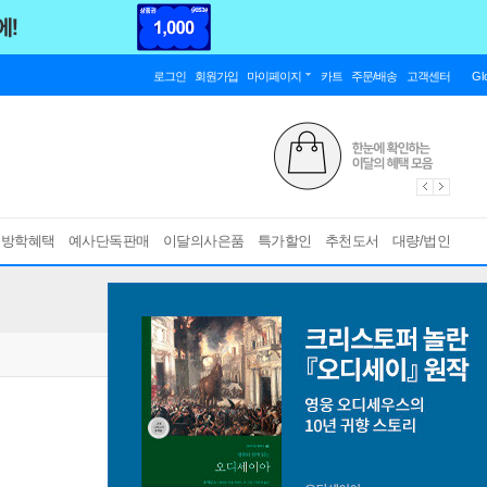
로그인
회원가입
마이페이지
카트
주문/배송
고객센터
Gl
름방학혜택
예사단독판매
이달의사은품
특가할인
추천도서
대량/법인