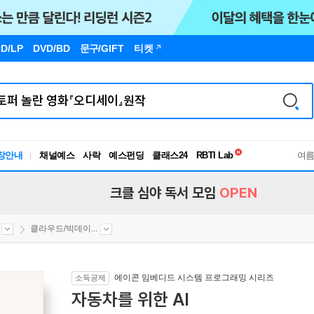
D/LP
DVD/BD
문구
/GIFT
티켓
독서유형검사
RBTI Lab
장안내
채널예스
사락
예스펀딩
클래스24
독서유형검사
여
크클 심야 독서 모임
OPEN
클라우드/빅데이...
에이콘 임베디드 시스템 프로그래밍 시리즈
소득공제
자동차를 위한 AI