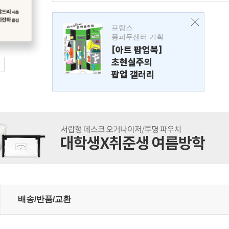
프랑스
퐁피두센터 기획
[아트 팝업북]
초현실주의
팝업 갤러리
배송/반품/교환