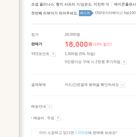
조셉 올리나스
,
행키 샤프리
저/
김은도
,
이진하
역
에이콘출판사
OS/데이터베이스 top100
첫번째 리뷰어가 되어주세요.
베스트
정가
20,000원
18,000
원
판매가
(10% 할인)
YES포인트
1,000원 (5% 적립)
5만원이상 구매 시 2천원 추가적립
결제혜택
카드/간편결제 혜택을 확인하세요
배송안내
배송비 : 무료
이미 소장하고 있다면
1,600원
에 판매해 보세요!