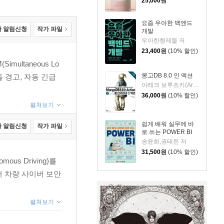
25,000
원
요즘 우아한 백엔드
 알림신청
작가 파일
개발
우아한형제들 저
23,400
원
(10% 할인)
multaneous Lo
몽고DB 8.0 인 액션
충돌 경고, 자동 긴급
아레크 보루츠키(Arek Borucki) 저/김인범 역
36,000
원
(10% 할인)
펼쳐보기
쉽게 배워 실무에 바
 알림신청
작가 파일
로 쓰는 POWER BI
송윤희,권태돈 저
31,500
원
(10% 할인)
ous Driving)를
터 차량 사이버 보안
펼쳐보기