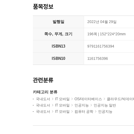
품목정보
발행일
2022년 04월 29일
쪽수, 무게, 크기
196쪽 | 152*224*20mm
ISBN13
9791161756394
ISBN10
1161756396
관련분류
카테고리 분류
국내도서
IT 모바일
OS/데이터베이스
클라우드/빅데이
국내도서
IT 모바일
인공지능
인공지능 일반
국내도서
IT 모바일
컴퓨터 공학
인공지능