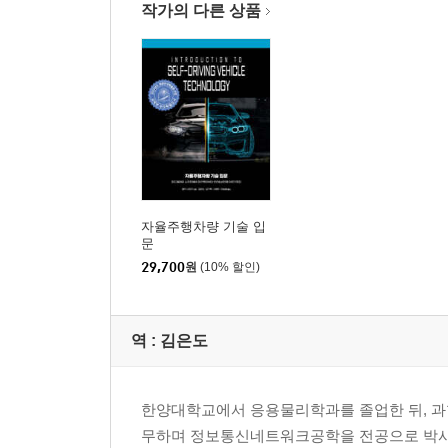
작가의 다른 상품
자율주행차량 기술 입
문
29,700
원
(10% 할인)
역 :
김은도
한양대학교에서 응용물리학과를 졸업한 뒤, 과
무하며 정보통신네트워크공학을 전공으로 박사 