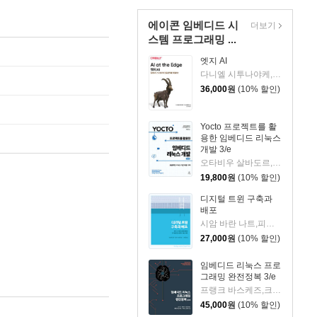
에이콘 임베디드 시
더보기
스템 프로그래밍 ...
엣지 AI
다니엘 시투나야케,제니 플런켓 공저/김기주 역
36,000
원
(10% 할인)
Yocto 프로젝트를 활
용한 임베디드 리눅스
개발 3/e
오타비우 살바도르,다이앤 앤골리니 공저/배창혁 역
19,800
원
(10% 할인)
디지털 트윈 구축과
배포
시암 바란 나트,피터 반 샬크윅 공저/최만균 역
27,000
원
(10% 할인)
임베디드 리눅스 프로
그래밍 완전정복 3/e
프랭크 바스케즈,크리스 시먼즈 저/김기주,김병극,송지연 역
45,000
원
(10% 할인)