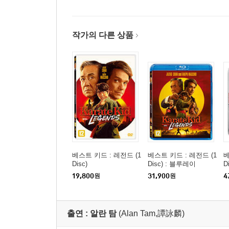
작가의 다른 상품
베스트 키드 : 레전드 (1
베스트 키드 : 레전드 (1
베
Disc)
Disc) : 블루레이
D
틸
19,800
원
31,900
원
4
출연 :
알란 탐
(Alan Tam,譚詠麟)