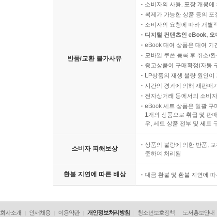
소비자의 사용, 포장 개봉에 
복제가 가능한 상품 등의 포장을 
소비자의 요청에 따라 개별
디지털 컨텐츠인 eBook, 
eBook 대여 상품은 대여 기
모바일 쿠폰 등록 후 취소/환
반품/교환 불가사유
중고상품이 구매확정(자동 
LP상품의 재생 불량 원인이 기
시간의 경과에 의해 재판매가
전자상거래 등에서의 소비자
eBook 세트 상품은 일괄 
1개의 상품으로 취급 및 판매
우, 세트 상품 전부 및 세트
상품의 불량에 의한 반품, 교
소비자 피해보상
준하여 처리됨
환불 지연에 따른 배상
대금 환불 및 환불 지연에 
회사소개
인재채용
이용약관
개인정보처리방침
청소년보호정책
도서홍보안내