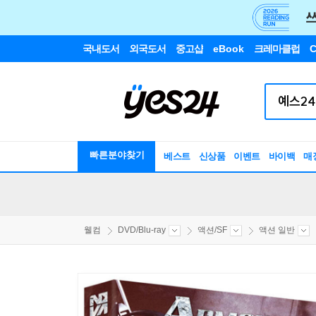
국내도서
외국도서
중고샵
eBook
크레마클럽
C
빠른분야찾기
베스트
신상품
이벤트
바이백
매
웰컴
DVD/Blu-ray
액션/SF
액션 일반