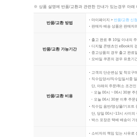
※ 상품 설명에 반품/교환과 관련한 안내가 있는경우 아래 
마이페이지 >
반품/교환 신청
반품/교환 방법
판매자 배송 상품은 판매자와
출고 완료 후 10일 이내의 
디지털 콘텐츠인 eBook의 
반품/교환 가능기간
중고상품의 경우 출고 완료일
모바일 쿠폰의 경우 유효기간(
고객의 단순변심 및 착오구
직수입양서/직수입일서중 일
단, 아래의 주문/취소 조건인
오늘 00시 ~ 06시 30분 
반품/교환 비용
오늘 06시 30분 이후 주문
직수입 음반/영상물/기프트 
단, 당일 00시~13시 사이
박스 포장은 택배 배송이 가
소비자의 책임 있는 사유로 