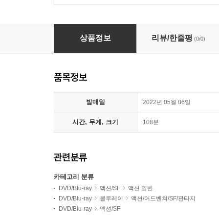
용형호제 (1Disc, 2K 리마스터링 풀슬립) : 블
상품정보
리뷰/한줄평
(0/0)
품목정보
발매일
2022년 05월 06일
시간, 무게, 크기
108분
관련분류
카테고리 분류
DVD/Blu-ray
액션/SF
액션 일반
DVD/Blu-ray
블루레이
액션/어드벤쳐/SF/판타지
DVD/Blu-ray
액션/SF