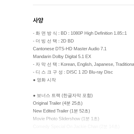
사양
- 화 면 방 식 : BD : 1080P High Definition 1.85::1
- 더 빙 선 택 : 2D BD
Cantonese DTS-HD Master Audio 7.1
Mandarin Dolby Digital 5.1 EX
- 자 막 선 택 : Korean, English, Japanese, Traditiona
- 디 스 크 구 성 : DISC 1 2D Blu-ray Disc
● 영화 시작
● 보너스 트랙 (한글자막 포함)
Original Trailer (4분 25초)
New Edited Trailer (1분 52초)
Movie Photo Slidershow (1분 1초)
Comedy Special On Jackie Chan (2분 14초)