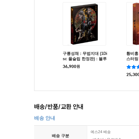
구룡성채 : 무법지대 (1Di
황비홍 
sc 풀슬립 한정판) : 블루
스터링 (
레이
스터링 
36,900
원
블루레
25,30
배송/반품/교환 안내
배송 안내
예스24 배송
배송 구분