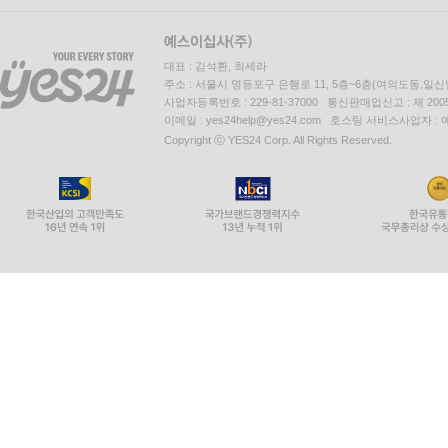
대표 : 김석환, 최세라
주소 : 서울시 영등포구 은행로 11, 5층~6층(여의도동,일신
사업자등록번호 : 229-81-37000 통신판매업신고 : 제 200
이메일 : yes24help@yes24.com 호스팅 서비스사업자 :
Copyright ⓒ YES24 Corp. All Rights Reserved.