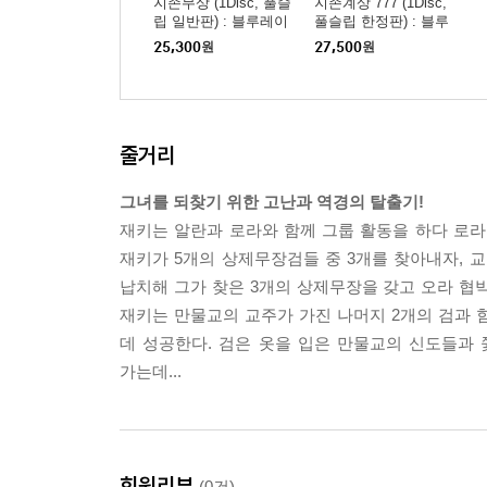
지존무상 (1Disc, 풀슬
지존계상 777 (1Disc,
립 일반판) : 블루레이
풀슬립 한정판) : 블루
레이
25,300
원
27,500
원
줄거리
그녀를 되찾기 위한 고난과 역경의 탈출기!
재키는 알란과 로라와 함께 그룹 활동을 하다 로라를
재키가 5개의 상제무장검들 중 3개를 찾아내자, 
납치해 그가 찾은 3개의 상제무장을 갖고 오라 협
재키는 만물교의 교주가 가진 나머지 2개의 검과 
데 성공한다. 검은 옷을 입은 만물교의 신도들과
가는데...
회원리뷰
(0건)