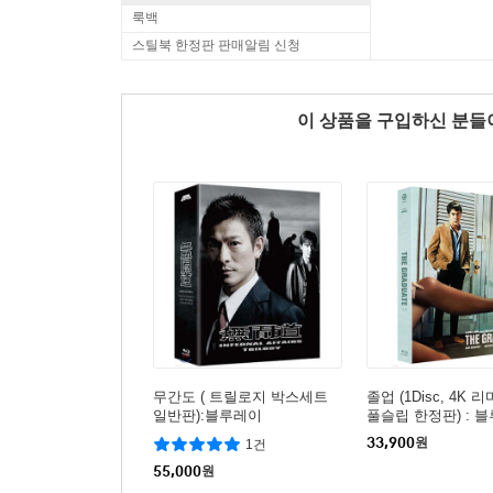
룩백
스틸북 한정판 판매알림 신청
이 상품을 구입하신 분
무간도 ( 트릴로지 박스세트
졸업 (1Disc, 4K
일반판):블루레이
풀슬립 한정판) : 
33,900
원
1건
55,000
원