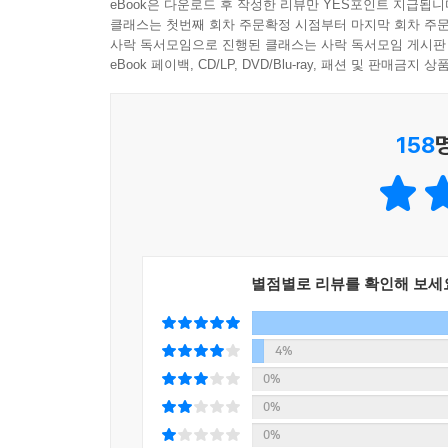
eBook은 다운로드 후 작성한 리뷰만 YES포인트 지급됩니
있어서 더욱 유용했어요. 예제가 엄청 풍부하고 실
클래스는 첫번째 회차 주문확정 시점부터 마지막 회차 주문
도움이 되는 책입니다. _류성주
사락 독서모임으로 진행된 클래스는 사락 독서모임 게시판
eBook 페이백, CD/LP, DVD/Blu-ray, 패션 및 판매금
놓치기 쉬운 기본 개념이 잘 정리되어 있어서 실무
실무 팁이 많아 어느 수준에서든 유용합니다. 또
158
충분한 책입니다. _김지원
HTML, CSS의 의미와 사용법, 자바스크립트 프
어려운 부분이 나오면 중간중간 팁과 조언으로 길고
아니라고 느꼈고 이 책만 완전히 자기 것으로 익
것이라 확신합니다. _임혁
별점별로 리뷰를 확인해 보세
4%
0%
0%
0%