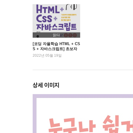
_3.5 텍스트 강조하기
_3.6 폼 구성하기
_3.7 표 만들기
_3.8 멀티미디어 설정하기
_3.9 웹 페이지 구조를 설계하는 시맨틱 태그
읽다
_3.10 태그 종류에 상관없이 사용하는 글로벌 속성
[코딩 자율학습 HTML + CS
S + 자바스크립트] 초보자
웹 개발 입문서
2022년 05월 19일
Part 2 CSS로 웹 페이지 꾸미기
4장 웹 스타일링을 위한 CSS 기초 배우기
_4.1 CSS 문법 살펴보기
상세 이미지
_4.2 CSS 적용하기
5장 CSS 선택자 다루기
_5.1 기본 선택자 사용하기
_5.2 조합 선택자 사용하기
_5.3 가상 요소 선택자 사용하기