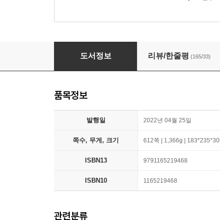
코딩 자율학습 HTML + CSS + 자바스크립트
도서정보
리뷰/한줄평
(165/33)
품목정보
발행일
2022년 04월 25일
쪽수, 무게, 크기
612쪽 | 1,366g | 183*235*
ISBN13
9791165219468
ISBN10
1165219468
관련분류