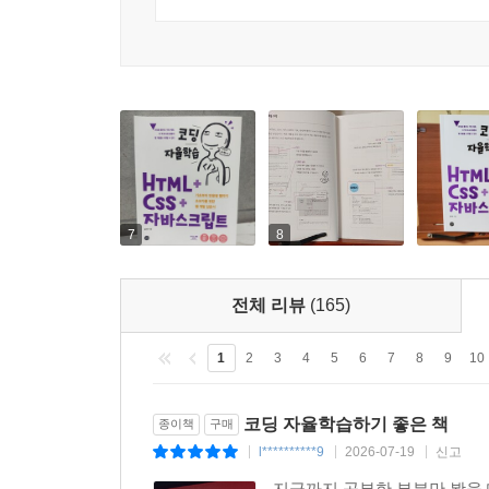
7
8
전체 리뷰
(165)
1
2
3
4
5
6
7
8
9
10
코딩 자율학습하기 좋은 책
종이책
구매
l**********9
2026-07-19
신고
|
|
|
지금까지 공부한 부분만 봤을