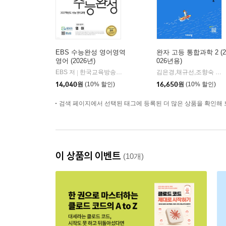
EBS 수능완성 영어영역
완자 고등 통합과학 2 (2
영어 (2026년)
026년용)
EBS 저
한국교육방송공사
김은경,채규선,조향숙 등저
|
14,040
원
(10% 할인)
16,650
원
(10% 할인)
검색 페이지에서 선택된 태그에 등록된 더 많은 상품을 확인해 
이 상품의 이벤트
(10개)