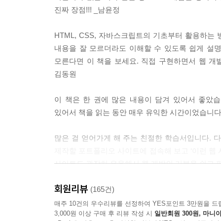
진짜 장점!!! _남윤정
HTML, CSS, 자바스크립트의 기초부터 활용하
내용을 잘 모르더라도 이해할 수 있도록 쉽게 설명
모른다면 이 책을 보세요. 직접 구현하면서 웹 개발
김동원
이 책은 한 권에 많은 내용이 담겨 있어서 좋았
있어서 책을 읽는 동안 매우 유익한 시간이었습니다
많은 걸 얻어가게 해 주는 친절한 학습서입니다. 
제작할 포트폴리오 사이트에 접속해 보고 ‘이런 웹 
사이트도 굉장히 유용해서 웹 개발의 기본을 쉽고 편
회원리뷰
공부한다는 느낌보다는 궁금해서 찾아 보게 되는 
(165건)
대한 친절한 설명까지 분량이 더 있었으면 할 정도로
매주 10건의 우수리뷰를 선정하여 YES포인트 3만원을 드
3,000원 이상 구매 후 리뷰 작성 시
일반회원 300원, 마니아
코딩에 입문하는 사람은 이 한 권이면 헤맬 필요 없