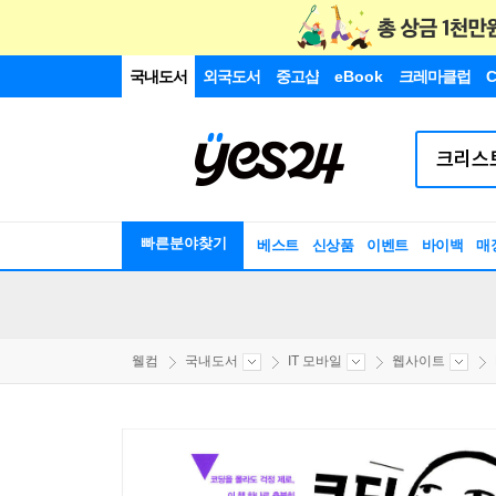
국내도서
외국도서
중고샵
eBook
크레마클럽
C
빠른분야찾기
베스트
신상품
이벤트
바이백
매
웰컴
국내도서
IT 모바일
웹사이트