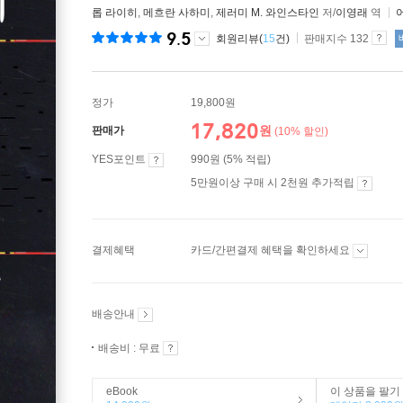
롭 라이히
,
메흐란 사하미
,
제러미 M. 와인스타인
저/
이영래
역
9.5
회원리뷰(
15
건)
판매지수 132
정가
19,800원
17,820
원
판매가
(10% 할인)
YES포인트
990원 (5% 적립)
5만원이상 구매 시 2천원 추가적립
결제혜택
카드/간편결제 혜택을 확인하세요
배송안내
배송비 : 무료
eBook
이 상품을 팔기