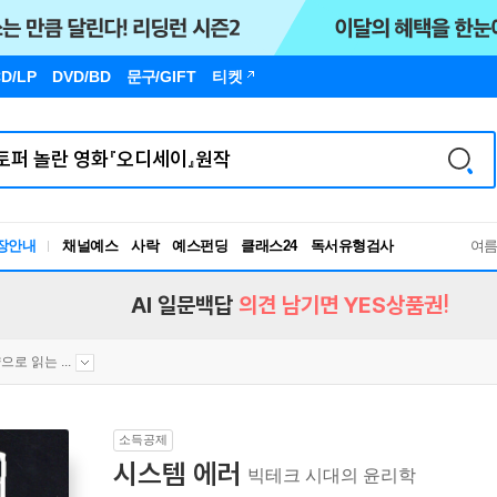
D/LP
DVD/BD
문구
/GIFT
티켓
장안내
채널예스
사락
예스펀딩
클래스24
독서유형검사
여
RBTI Lab
독서유형검사
AI 일문백답
의견 남기면 YES상품권!
으로 읽는 ...
소득공제
시스템 에러
빅테크 시대의 윤리학