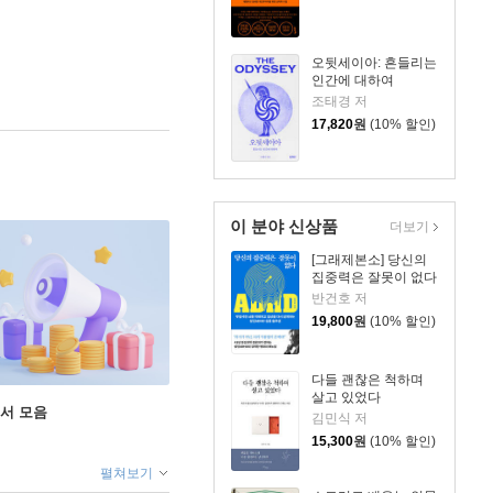
오뒷세이아: 흔들리는
인간에 대하여
조태경 저
17,820
원
(10% 할인)
이 분야 신상품
더보기
[그래제본소] 당신의
집중력은 잘못이 없다
반건호 저
19,800
원
(10% 할인)
다들 괜찮은 척하며
살고 있었다
도서 모음
김민식 저
15,300
원
(10% 할인)
펼쳐보기