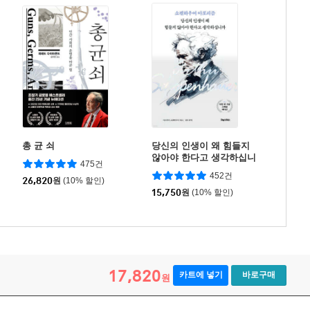
총 균 쇠
당신의 인생이 왜 힘들지
않아야 한다고 생각하십니
475건
까
452건
26,820
원
(10% 할인)
15,750
원
(10% 할인)
17,820
카트에 넣기
바로구매
원