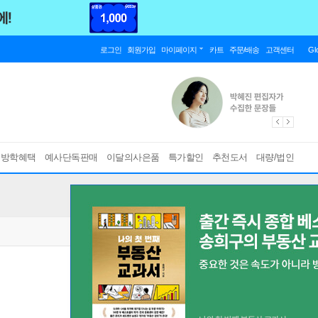
로그인
회원가입
마이페이지
카트
주문/배송
고객센터
Gl
름방학혜택
예사단독판매
이달의사은품
특가할인
추천도서
대량/법인