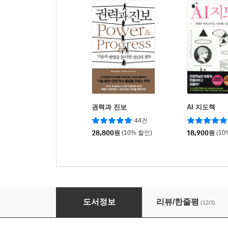
권력과 진보
AI 지도책
44건
28,800
원
(10% 할인)
18,900
원
(10
시스템 에러
도서정보
리뷰/한줄평
(12/3)