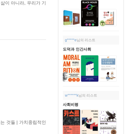
삶이 아니라, 우리가 기
g*****e
님의 리스트
도덕과 인간사회
w******k
님의 리스트
사회비평
없는 것들 | 가치중립적인