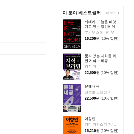
이 분야 베스트셀러
더보기
세네카, 오늘을 빼앗
기고 있는 당신에게
루키우스 안나이우스 세네카 저/하와이 대저택 편역
16,200
원
(10% 할인)
품격 있는 대화를 위
한 지식 브리핑
김진 저
22,500
원
(10% 할인)
문해내공
신종호,김윤정 저
22,500
원
(10% 할인)
이향인
라미 카민스키 저/최지숙 역
15,210
원
(10% 할인)