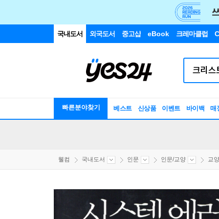
국내도서
외국도서
중고샵
eBook
크레마클럽
C
빠른분야찾기
베스트
신상품
이벤트
바이백
매
웰컴
국내도서
인문
인문/교양
교양