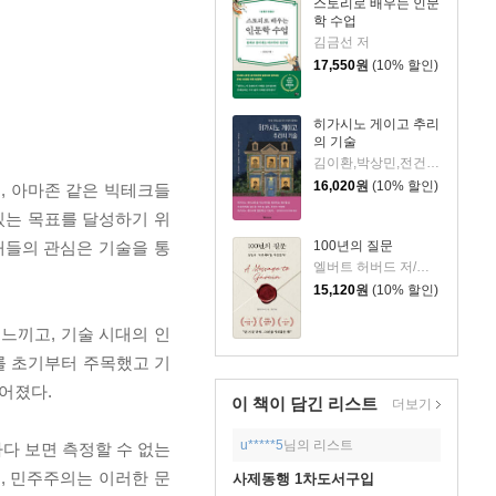
스토리로 배우는 인문
학 수업
김금선 저
17,550
원
(10% 할인)
히가시노 게이고 추리
의 기술
김이환,박상민,전건우,정명섭,조동신 저
16,020
원
(10% 할인)
, 아마존 같은 빅테크들
 있는 목표를 달성하기 위
100년의 질문
재들의 관심은 기술을 통
엘버트 허버드 저/충희 편
15,120
원
(10% 할인)
느끼고, 기술 시대의 인
를 초기부터 주목했고 기
어졌다.
이 책이 담긴
리스트
더보기
u*****5
님의 리스트
다 보면 측정할 수 없는
, 민주주의는 이러한 문
사제동행 1차도서구입