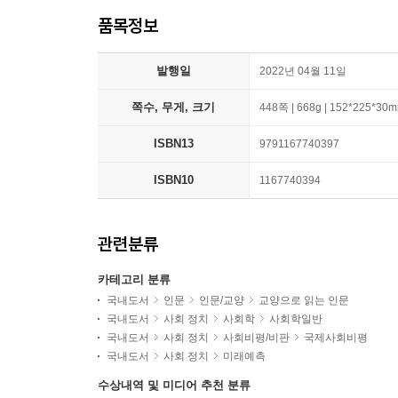
품목정보
발행일
2022년 04월 11일
쪽수, 무게, 크기
448쪽 | 668g | 152*225*30
ISBN13
9791167740397
ISBN10
1167740394
관련분류
카테고리 분류
국내도서
인문
인문/교양
교양으로 읽는 인문
국내도서
사회 정치
사회학
사회학일반
국내도서
사회 정치
사회비평/비판
국제사회비평
국내도서
사회 정치
미래예측
수상내역 및 미디어 추천 분류