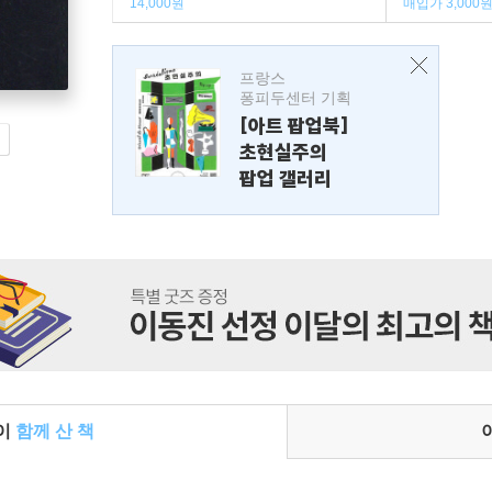
14,000원
매입가 3,000
프랑스
퐁피두센터 기획
[아트 팝업북]
초현실주의
팝업 갤러리
들이
함께 산 책