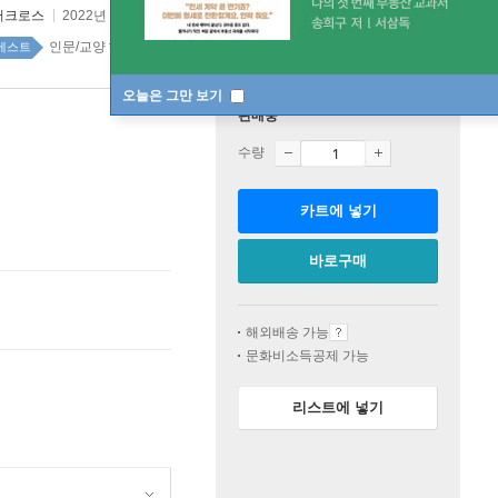
어크로스
2022년 04월 11일
인문/교양 top100 6주
베스트
오늘은 그만 보기
판매중
수량
카트에 넣기
바로구매
해외배송 가능
문화비소득공제 가능
리스트에 넣기