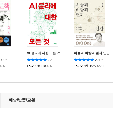
AI 윤리에 대한 모든 것
하늘과 바람과 별과 인간
63건
2건
297건
% 할인)
16,200
원
(10% 할인)
16,020
원
(10% 할인)
배송/반품/교환