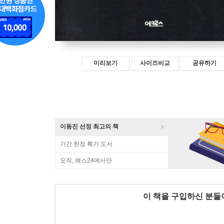
미리보기
사이즈비교
공유하기
이동진 선정 최고의 책
기간 한정 특가 도서
오직, 예스24에서만
이 책을 구입하신 분