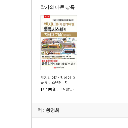
작가의 다른 상품
엔지니어가 알아야 할
물류시스템의 '지
식'과'기술'
17,100
원
(10% 할인)
역 :
황명희