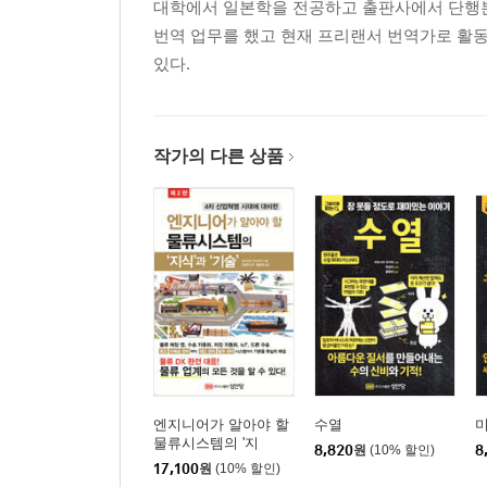
대학에서 일본학을 전공하고 출판사에서 단행본과
번역 업무를 했고 현재 프리랜서 번역가로 활동
있다.
작가의 다른 상품
엔지니어가 알아야 할
수열
물류시스템의 '지
8,820
원
(10% 할인)
8
식'과'기술'
17,100
원
(10% 할인)