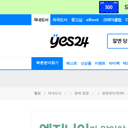
국내도서
외국도서
중고샵
eBook
크레마클럽
C
빠른분야찾기
베스트
신상품
이벤트
바이백
매
웰컴
국내도서
경제 경영
경영관리/전략/...