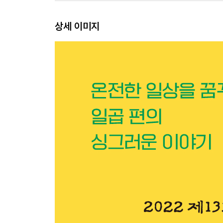
서이제 · 두개골의 안과 밖 … 263
작가노트 | 새로 살기 위해
상세 이미지
해설 | 새와 인간 사이(조대한)
2022 제13회 젊은작가상
심사 경위 … 325
심사평 … 328