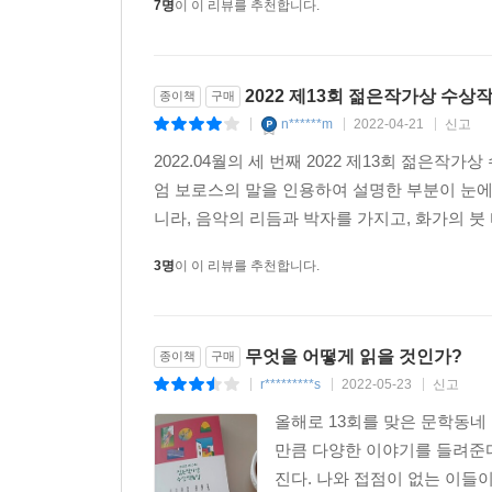
7명
이 이 리뷰를 추천합니다.
김멜라, 「저녁놀」 거칠고 난폭한 세상이 주는 
그려짐으로써 전체적인 톤은 암울의 늪에 빠 지지
기까지 한 소설을 이렇게 사랑하게 되리라곤 상상도 
2022 제13회 젊은작가상 수상작
종이책
구매
n******m
2022-04-21
신고
|
|
|
별명을 지은 두 여자는 통화할 때만큼은 마음껏 애
말을 소리 내어 할 수 있었고 전화번호부에 서로의
2022.04월의 세 번째 2022 제13회 젊은작
여자는 자신들을 둘러싼 언어의 속박을 유희로 바 꾸
엄 보로스의 말을 인용하여 설명한 부분이 눈에
니라, 음악의 리듬과 박자를 가지고, 화가의 붓
■ 2014년 『자음과모음』 신인문학상을 수상하며 
3명
이 이 리뷰를 추천합니다.
수상했다.
김병운, 「기다릴 때 우리가 하는 말들」 적당한 온
무엇을 어떻게 읽을 것인가?
종이책
구매
바라보는 시각에서 균형과 나이브하지 않은 선의가
r*********s
2022-05-23
신고
힘이 있다. _은희경(소설가)
|
|
|
올해로 13회를 맞은 문학동네
그날에 대해 쓸 때마다 나는 어김없이 내 한계를 
만큼 다양한 이야기를 들려준다
지우고, 어느 날은 내가 너무 성급한 나머지 우리를
진다. 나와 접점이 없는 이들