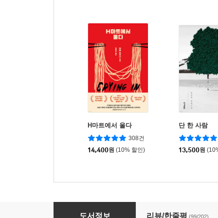
H마트에서 울다
단 한 사람
308건
14,400
원
(10% 할인)
13,500
원
(10
2022 제13회 젊은작가상 수상작품집
도서정보
리뷰/한줄평
(99/202)