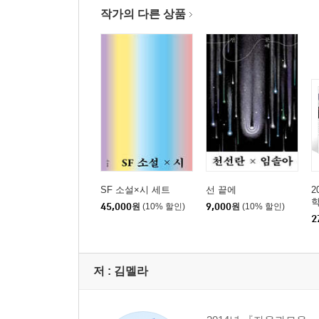
작가의 다른 상품
SF 소설×시 세트
선 끝에
2
학
45,000
원
(10% 할인)
9,000
원
(10% 할인)
2
저 :
김멜라