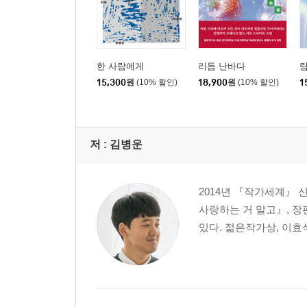
한 사람에게
리듬 난바다
림
15,300
원
(10% 할인)
18,900
원
(10% 할인)
1
저 :
김병운
2014년 『작가세계』 
사랑하는 거 말고』, 장
있다. 젊은작가상, 이