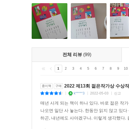
감사의 인사를 건네고 싶다. _‘심사 경위’에서
★
임솔아, 「초파리 돌보기」 현실과 소설이 분리되고
기도와 절대 그런 일은 이뤄지지 않았으 리라는 확
드러내기 위해 문장-서사로 할 수 있는 거의 모든 것
전체 리뷰
(99)
원영은 상자를 열었다. 소설집 한 권을 꺼냈다. 책
1
2
3
4
5
6
7
8
9
10
돋보기를 썼다. 초점이 맞도록 얼굴을 뒤로 쭉 뺐다
유의 소설 속에서, 원영은 초파리를 들여다봤다. 초
2022 제13회 젊은작가상 수상
종이책
구매
초파리와 실험동 덕분이라고 생각했다.(『릿 터』 202
k*****3
2022-05-03
신고
|
|
|
매년 사게 되는 책이 하나 있다. 바로 젊은 
■ 2013년 중앙신인문학상, 2015년 문학동
나오면 일단 사 놓는다. 한동안 읽지 않고 있다
아니라고 잘라 말하기』, 장편소설 『최선의 삶』
하곤, 내년에도 사야겠구나. 이렇게 생각했다. 
수상했다.