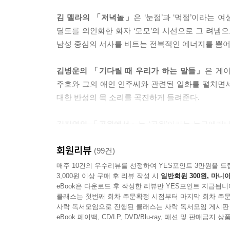
김 멜라의 「저녁놀」
은 ‘눈점’과 ‘먹점’이라는
딜도를 의인화한 화자 ‘모모’의 시선으로 그 려냄
남성 중심의 서사를 비트는 전복적인 에너지를 뿜어
김병운의 「기다릴 때 우리가 하는 말들」
은 게
주호와 그의 애인 인주씨와 관련된 일화를 펼치면
대한 반성의 목 소리를 곡진하게 들려준다.
김지연의 「공원에서」
는 ‘공원’이라는 누구에게
여성의 언어로 표현함으로써 우리 사회에 만연한 
회원리뷰
(99건)
김혜진의 「미애」
는 자기 소 유의 주거 공간을 
매주 10건의 우수리뷰를 선정하여 YES포인트 3만원을 드
3,000원 이상 구매 후 리뷰 작성 시
일반회원 300원, 마니아
모순을 가차없는 단문으로 파고든다.
eBook은 다운로드 후 작성한 리뷰만 YES포인트 지급됩니
클래스는 첫번째 회차 주문확정 시점부터 마지막 회차 주문
서수진의 「골드러시」
는 호주 라는 이국의 공간에
사락 독서모임으로 진행된 클래스는 사락 독서모임 게시판
파국성을 폐광이라는 이미지를 통해 상징적으로 펼
eBook 페이백, CD/LP, DVD/Blu-ray, 패션 및 판매금