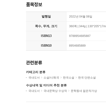
품목정보
발행일
2022년 04월 08일
쪽수, 무게, 크기
360쪽 | 344g | 130*205*17
ISBN13
9788954685887
ISBN10
8954685889
관련분류
카테고리 분류
국내도서
소설/시/희곡
한국소설
한국 단편소설
수상내역 및 미디어 추천 분류
국내도서
국내문학상 수상작
문학동네 젊은작가상