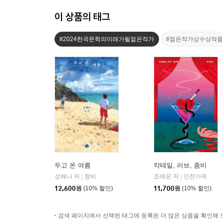
이 상품의 태그
#2024한국문학의미래가될젊은작가
#젊은작가상수상작
두고 온 여름
칵테일, 러브, 좀비
성해나 저
창비
조예은 저
안전가옥
|
|
12,600
원
(10% 할인)
11,700
원
(10% 할인)
검색 페이지에서 선택된 태그에 등록된 더 많은 상품을 확인해 