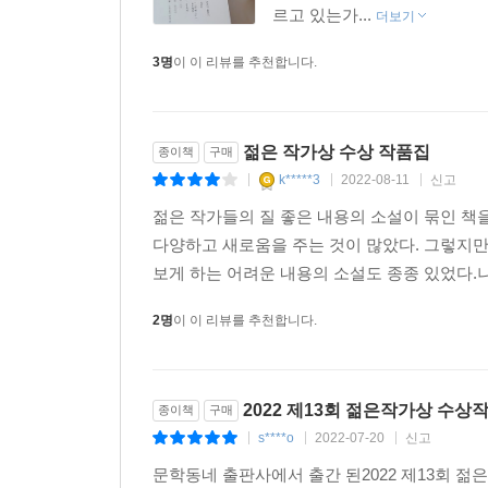
자기변명 같다는 느낌에 지운다. 그리고 그렇게 
르고 있는가...
더보기
지워도 속절없이 다시 쓰게 되는 그 대사를. 내가 
3명
이 이 리뷰를 추천합니다.
대해 쓰면 좋겠어요.(『릿터』 2021년 2/3월호)
■ 2014년 『작가세계』 신인상을 수상하며 작
『아무튼, 방콕』이 있다.
젊은 작가상 수상 작품집
종이책
구매
k*****3
2022-08-11
신고
|
|
|
김지연, 「공원에서」 이 소설의 정교한 구성을 
젊은 작가들의 질 좋은 내용의 소설이 묶인 책
내게는 무척 놀라웠다. (…) 등장인물의 혼란을 
다양하고 새로움을 주는 것이 많았다. 그렇지
소설의 구성이 소설 속 어린이 서영보다 더 사랑스
보게 하는 어려운 내용의 소설도 종종 있었다.
뜻대로 된 적은 별로 없지만 나는 사는 게 좋았다
2명
이 이 리뷰를 추천합니다.
해서라도 사는 건 좋다. 살아서 개 같은 것들을 쓰 다
■ 2018년 문학동네신인상을 수상하며 작품활동을 
2022 제13회 젊은작가상 수상
종이책
구매
s****o
2022-07-20
신고
|
|
|
김혜진, 「미애」 교양과 호의 뒤에 숨은 동정심
문학동네 출판사에서 출간 된2022 제13회 