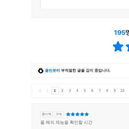
서이제, 「두개골의 안과 밖」 강렬하고 의욕에 찬 
또한 신선한 충격을 준다. (…) 유해 동물 살처
죽음으로 몰아넣고 있는 인류의 광기, 그 묵시록의 
195
인간의 말로 쓸 수 없음. 주어, 서술어. 쓸 수 없음.
생각하지 않고. 주어, 목적어, 부사어, 서술어. 인
■ 2018년 『문학과사회』 신인문학상을 수상하
클린봇
이 부적절한 글을 감지 중입니다.
젊은작가상을 수상했다. km/s 동인으로 활동중이다
1
2
3
4
5
6
7
8
9
10
종이책
구매
올 해의 재능을 확인할 시간