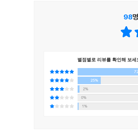
서이제의 「두개골의 안과 밖」
은 새의 개체수가 
98
명
드러나는 가운데 살처분이라는 명목하에 자행 되
려낸다.
★
올해는 2021년 한 해 동안 계간 『문학동네』의 
별점별로 리뷰를 확인해 보세
서른 편 남짓의 중단편소설을 골라 1차 선고를 마
7
중단편소설을 모두 검토하고 그 가운데 탁월하거
문학평론가 김보경, 박서양, 임정균 씨가 합류해 2
25%
2%
본심은 구병모, 권희철, 손보미, 은희경, 임철우
0%
생각하는 다섯 작품에 투표한 뒤 그 결과를 확인해
1%
최종 투표 결과, 올해 처음 젊은작가상에 이름을
느끼게 된다는 다소 그로테스크하면서도 애틋한 설
어우러지며 삶이란 무엇인가, 그리고 소설쓰기란 
마지막에 심사위원들의 마음을 조금 더 끌 어당겼던 