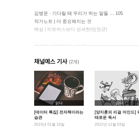
김병운 · 기다릴 때 우리가 하는 말들 … 105
작가노트 | 더 중요해지는 것
해설 | 리트머스보다 섬세한(임정균)
김지연 · 공원에서 … 149
작가노트 | 빈칸을 채우시오
채널예스 기사
해설 | 공공장소에서 생긴 일(오은교)
(2개)
김혜진 · 미애 … 191
작가노트 | 희망의 얼굴
해설 | 호혜 거래(선우은실)
읽다
읽다
서수진 · 골드러시 … 229
[데이터 특집] 전자책이라는
[양지훈의 리걸 마인드] 
습관
태로운 독서
작가노트 | 온 힘을 다해 움켜쥔 것
2023년 01월 10일
2022년 11월 03일
해설 | 유예된 끝(소유정)