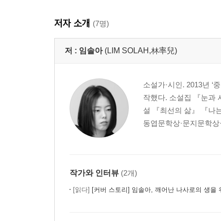
저자 소개
(7명)
저 :
임솔아
(LIM SOLAH,林率兒)
소설가·시인. 2013년
작했다. 소설집 『눈과
설 『최선의 삶』 『나는
동엽문학상·문지문학상·
작가와 인터뷰
(2개)
[읽다]
[커버 스토리] 임솔아, 깨어난 나사로의 생을