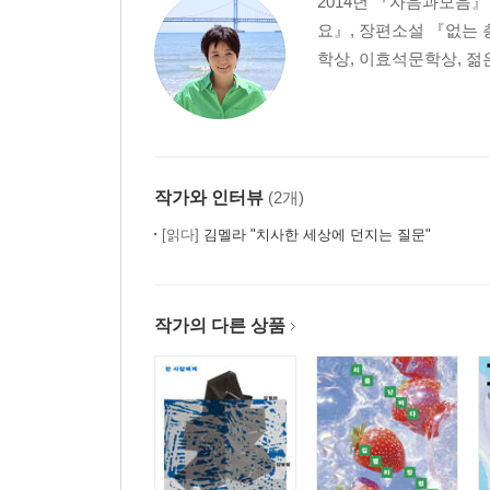
2014년 『자음과모음』
요』, 장편소설 『없는 
학상, 이효석문학상, 
작가와 인터뷰
(2개)
[읽다]
김멜라 "치사한 세상에 던지는 질문"
작가의 다른 상품