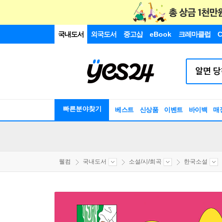
국내도서
외국도서
중고샵
eBook
크레마클럽
C
빠른분야찾기
베스트
신상품
이벤트
바이백
매
웰컴
국내도서
소설/시/희곡
한국소설