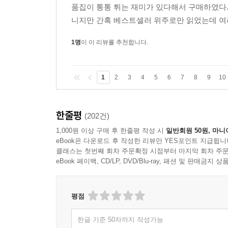
우리에게 익숙한, 중산층의 허위의식에 관한 서 사쯤
품집이 통통 튀는 재미가 있다해서 구매하였다.
니지만 간혹 베스트셀러 위주로만 읽었는데 여러
때로는 비장하게까지 여겨져서 사정을 잘 모르는 
없지 않았으나 미애의 눈에 점점 더 또렷하게 보이
1명
이 이 리뷰를 추천합니다.
되고 싶다는 열망이 있었고, 그렇게 될 거라는 확신
진짜 이유라는 것을 미애는 모르지 않았다. (『황해문
1
2
3
4
5
6
7
8
9
10
■ 2012년 동아일보 신춘문예를 통해 작품활동을 
일』, 중편소설 『불과 나의 자서전』이 있다. 중앙
한줄평
(202건)
수상했다.
1,000원 이상 구매 후 한줄평 작성 시
일반회원 50원, 마니
eBook은 다운로드 후 작성한 리뷰만 YES포인트 지급됩니
서수진, 「골드러시」 삶이라는 가시투성이 수갑에
클래스는 첫번째 회차 주문확정 시점부터 마지막 회차 주문
지나버렸지만 여전히 남아 있는 사랑과 히스테릭한 
eBook 페이백, CD/LP, DVD/Blu-ray, 패션 및 판매금
다. “온통 붉기만 한 세계”로 돌아오는 그들의 귀로
평점
진우와 서인은 빛나는 순간을 가져본 적이 없었다. 
절대 오지 않으리라는 것을 알았다. 붉은 햇빛이 
한글 기준 50자까지 작성가능
1월호) ■ 2020년 『코리안 티처』로 한겨레문학