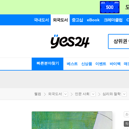
국내도서
외국도서
중고샵
eBook
크레마클럽
C
빠른분야찾기
베스트
신상품
이벤트
바이백
매
웰컴
외국도서
인문 사회
심리와 철학
소
직