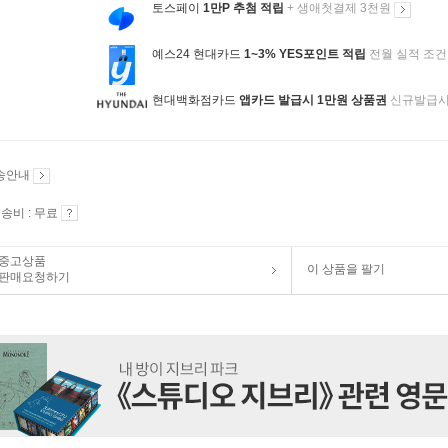
토스페이
1만P 추첨 적립
+ 생애첫결제 3천원
예스24 현대카드
1~3% YES포인트 적립
전월 실적 조건
현대백화점카드
앱카드 발급시 1만원 상품권
신규발급
송안내
송비 : 무료
중고상품
이 상품을 팔기
판매요청하기