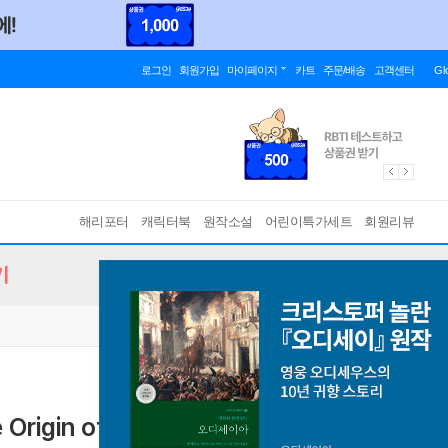
로그인
회원가입
마이페이지
카트
주문/배송
고객센터
Gl
해리포터
캐릭터북
원작소설
어린이특가세트
회원리뷰
기
 Origin of the Sacred
[ Paperback ]