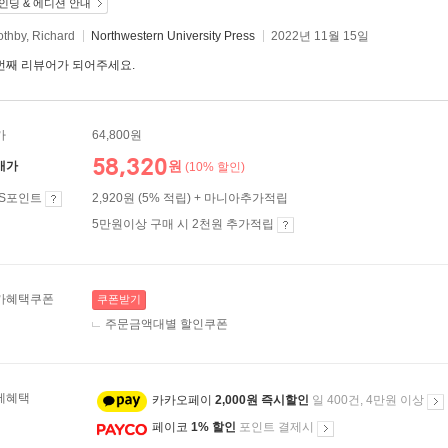
인딩 & 에디션 안내
thby, Richard
Northwestern University Press
2022년 11월 15일
번째 리뷰어가 되어주세요.
가
64,800원
58,320
원
매가
(10% 할인)
ES포인트
2,920원 (5% 적립) + 마니아추가적립
5만원이상 구매 시 2천원 추가적립
가혜택쿠폰
쿠폰받기
주문금액대별 할인쿠폰
제혜택
카카오페이
2,000원 즉시할인
일 400건, 4만원 이상
페이코
1% 할인
포인트 결제시