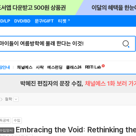
D/LP
DVD/BD
문구
/GIFT
티켓
독서유형검사
RBTI Lab
장안내
채널예스
사락
예스펀딩
클래스24
독서유형검사
박혜진 편집자의 문장 수집,
채널예스 1화 보러 가
철학
득공제
수입
Embracing the Void: Rethinking the
수입양서