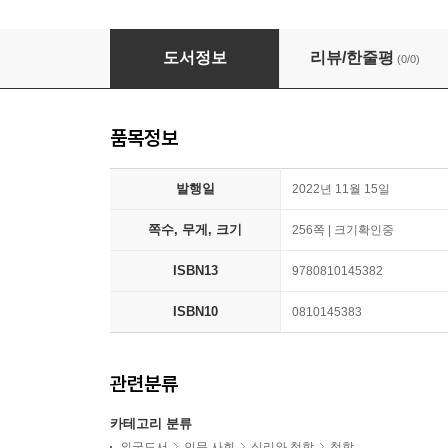
Embracing the Void: Rethinking the Origin o
도서정보
리뷰/한줄평
(0/0)
품목정보
발행일
2022년 11월 15일
쪽수, 무게, 크기
256쪽 | 크기확인중
ISBN13
9780810145382
ISBN10
0810145383
관련분류
카테고리 분류
외국도서
인문 사회
심리와 철학
철학