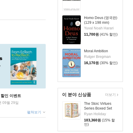
Homo Deus (영국판)
(129 x 198 mm)
Yuval Noah Harari
11,700
원
(41% 할인)
Moral Ambition
Rutger Bregman
16,170
원
(30% 할인)
이 분야 신상품
더보기
학기 할인 이벤트
년 09월 29일
The Stoic Virtues
Series Boxed Set
펼쳐보기
Ryan Holiday
103,360
원
(15% 할
인)