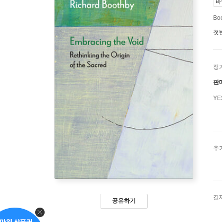
바
Boo
첫
정
판
Y
추
결
공유하기