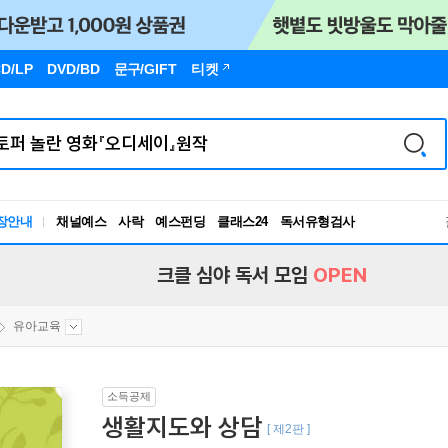
D/LP
DVD/BD
문구
/GIFT
티켓
장안내
채널예스
사락
예스펀딩
클래스24
독서유형검사
RBTI Lab
독서유형검사
크클 심야 독서 모임
OPEN
유아교육
소득공제
생활지도와 상담
[ 제2판 ]