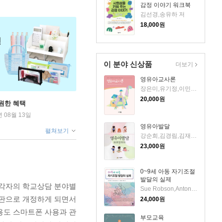
감정 이야기 워크북
김선경,송유하 저
18,000
원
이 분야 신상품
더보기
영유아교사론
장은미,유기정,이민정,김수진,홍성숙,김호수,한승희 공저
20,000
원
원한 혜택
년 08월 13일
영유아발달
펼쳐보기
강순희,김경림,김재현 등저
23,000
원
0~9세 아동 자기조절
발달의 실제
 각자의 학교상담 분야별
Sue Robson,Antonia Zachariou 공저/임정하,허자연 공역
2판으로 개정하게 되면서
24,000
원
용도 스마트폰 사용과 관
부모교육