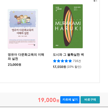
4
/4
영유아 다문화교육의 이해
도시와 그 불확실한 벽
와 실천
716건
23,000
원
17,550
원
(10% 할인)
19,000
카트에 넣기
바로구매
원