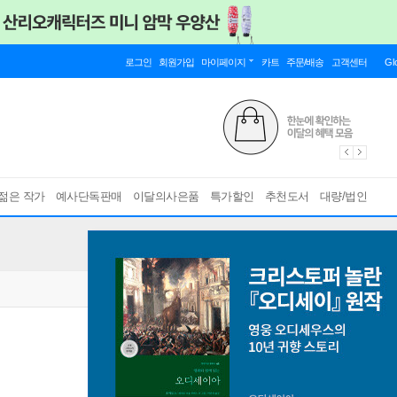
로그인
회원가입
마이페이지
카트
주문/배송
고객센터
Gl
젊은 작가
예사단독판매
이달의사은품
특가할인
추천도서
대량/법인