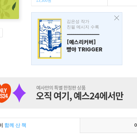
13,300원
김은성 작가
친필 메시지 수록
---------------
[예스리커버]
빵야 TRIGGER
들이
함께 산 책