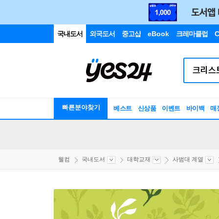
국내도서
외국도서
중고샵
eBook
크레마클럽
C
빠른분야찾기
베스트
신상품
이벤트
바이백
매
웰컴
국내도서
대학교재
사범대 계열