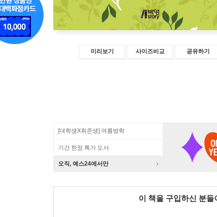
미리보기
사이즈비교
공유하기
[대학생X취준생] 여름방학
기간 한정 특가 도서
오직, 예스24에서만
이 책을 구입하신 분