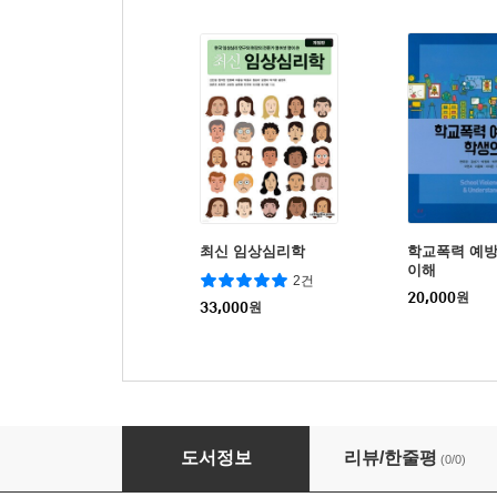
최신 임상심리학
학교폭력 예방
이해
2건
20,000
원
33,000
원
생활지도와 상담
도서정보
리뷰/한줄평
(0/0)