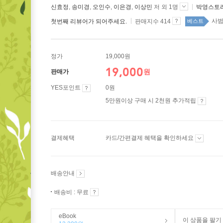
신효정
,
송미경
,
오인수
,
이은경
,
이상민
저 외 1명
박영스토
사범
첫번째 리뷰어가 되어주세요.
판매지수 414
베스트
정가
19,000원
19,000
원
판매가
YES포인트
0원
5만원이상 구매 시 2천원 추가적립
결제혜택
카드/간편결제 혜택을 확인하세요
배송안내
배송비 : 무료
eBook
이 상품을 팔기