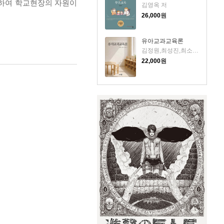
가하여 학교현장의 자원이
김영옥 저
26,000
원
유아교과교육론
김정원,최성진,최소린 저
22,000
원