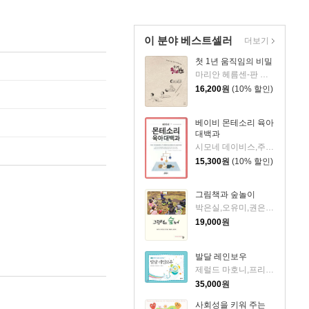
이 분야 베스트셀러
더보기
첫 1년 움직임의 비밀
마리안 헤름센-판 완로이 저
16,200
원
(10% 할인)
베이비 몬테소리 육아
대백과
시모네 데이비스,주니파 우조다이크 공저/조은경 역/정이비 감수
15,300
원
(10% 할인)
그림책과 숲놀이
박은실,오유미,권은경,한선희,신윤희 공저
19,000
원
발달 레인보우
제럴드 마호니,프리다 마호니 공저/김정미 역
35,000
원
사회성을 키워 주는