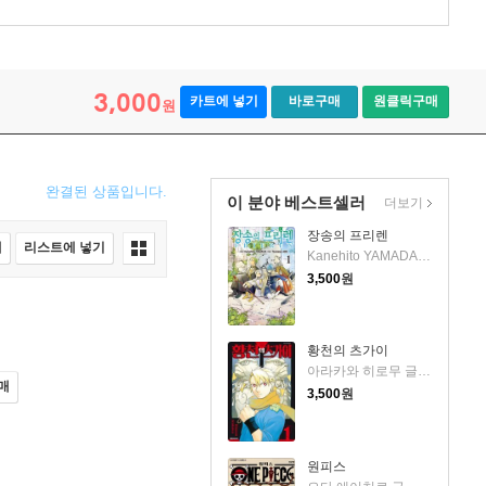
3,000
카트에 넣기
바로구매
원클릭구매
원
완결된 상품입니다.
이 분야 베스트셀러
더보기
장송의 프리렌
매
리스트에 넣기
Kanehito YAMADA, Tsukasa ABE 저
3,500
원
황천의 츠가이
아라카와 히로무 글그림
매
3,500
원
원피스