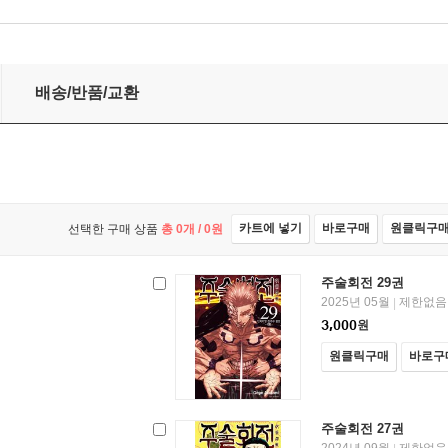
배송/반품/교환
카트에 넣기
바로구매
원클릭구
선택한 구매 상품
총
0
개 /
0
원
주술회전 29권
2025년 05월
제한없음
|
3,000
원
원클릭구매
바로구
주술회전 27권