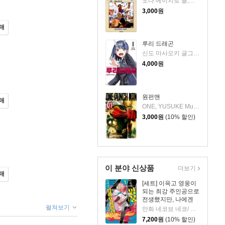
오다 에이치로 글,그림
3,000
원
매
루리 드래곤
신도 마사오키 글그림/이루다 역
4,000
원
원펀맨
매
ONE, YUSUKE Murata 저
3,000
원
(10% 할인)
이 분야 신상품
더보기
매
[세트] 이윽고 영웅이
되는 최강 주인공으로
전생했지만, 나에겐
짐이 무거웠던 것 같
펼쳐보기
만화 네코뵤 네코/ 원작 사카이시 유사쿠 저
습니다 (총2권/미완
7,200
원
(10% 할인)
결)