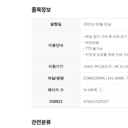
품목정보
발행일
2022년 03월 31일
배송 없이 구매 후 바로 읽
제한없음
이용안내
TTS 불가능
저작권 보호를 위해 인쇄 기
지원기기
크레마 /PC(윈도우 - 4K 모
파일/용량
COMIC(DRM) | 241.28MB
페이지 수
약 196쪽
ISBN13
9791137325227
관련분류