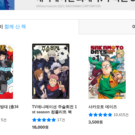
들이
함께 산 책
방대 (총34
TV애니메이션 주술회전 1
사카모토 데이즈
st season 컴플리트 북
10,415건
5건
17건
3,500
원
18,000
원