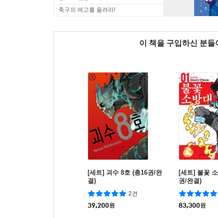
축구의 에고를 울려라!
이 책을 구입하신 분
[세트] 괴수 8호 (총16권/완
[세트] 불꽃 소
결)
권/완결)
2건
39,200
원
83,300
원