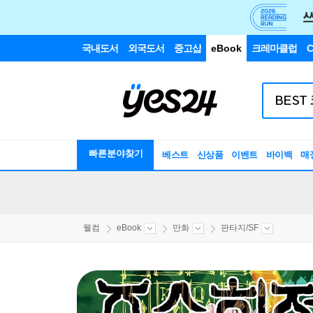
국내도서
외국도서
중고샵
eBook
크레마클럽
C
빠른분야찾기
베스트
신상품
이벤트
바이백
매
웰컴
eBook
만화
판타지/SF