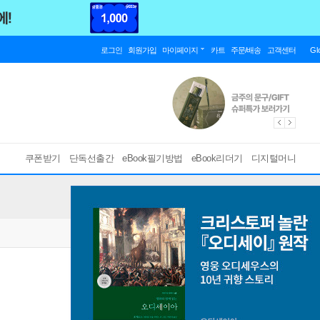
로그인
회원가입
마이페이지
카트
주문/배송
고객센터
Gl
쿠폰받기
단독선출간
eBook필기방법
eBook리더기
디지털머니