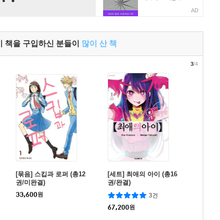
AD
이 책을 구입하신 분들이
많이 산 책
3
/4
[묶음] 스킵과 로퍼 (총12
[세트] 최애의 아이 (총16
권/미완결)
권/완결)
33,600
원
3건
67,200
원