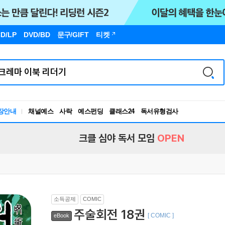
D/LP
DVD/BD
문구
/GIFT
티켓
장안내
채널예스
사락
예스펀딩
클래스24
독서유형검사
RBTI Lab
독서유형검사
크클 심야 독서 모임
OPEN
소득공제
COMIC
주술회전 18권
[ COMIC ]
eBook