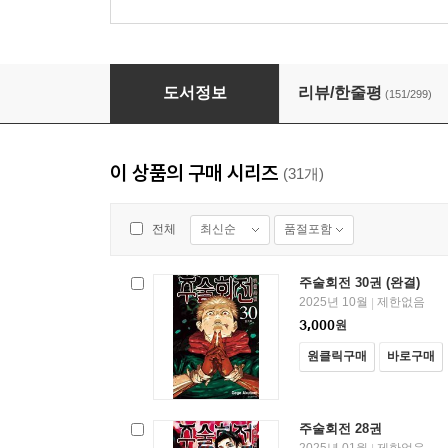
주술회전 18권
도서정보
리뷰/한줄평
(151/299)
이 상품의 구매 시리즈
(31개)
최신순
품절포함
전체
주술회전 30권 (완결)
2025년 10월
제한없음
|
3,000
원
원클릭구매
바로구매
주술회전 28권