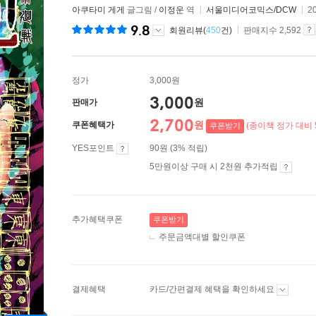
아쿠타미 게게
글그림 /
이정운
역
서울미디어코믹스/DCW
2
9.8
회원리뷰(
450
건)
판매지수 2,592
정가
3,000원
3,000
원
판매가
2,700
원
쿠폰혜택가
(종이책 정가 대비 
쿠폰받기
YES포인트
90원 (3% 적립)
5만원이상 구매 시 2천원 추가적립
추가혜택쿠폰
쿠폰받기
주문금액대별 할인쿠폰
결제혜택
카드/간편결제 혜택을 확인하세요