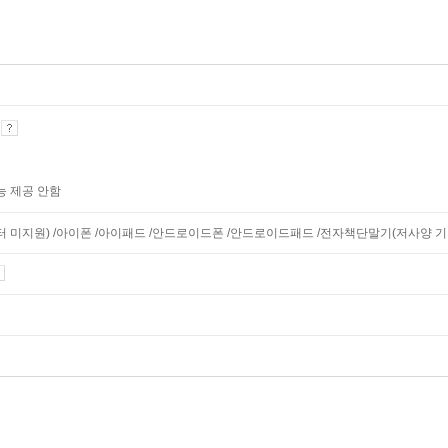
기
능 제공 안함
니터 미지원) /아이폰 /아이패드 /안드로이드폰 /안드로이드패드 /전자책단말기(저사양 기기 