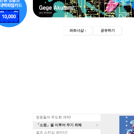
파트너샵
공유하기
영웅들의 무도회 개막!
「소원」을 이루어 주기 위해
걸즈 스킨십 코미디!