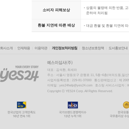
상품의 불량에 의한 반품, 교
소비자 피해보상
준하여 처리됨
환불 지연에 따른 배상
대금 환불 및 환불 지연에 
회사소개
인재채용
이용약관
개인정보처리방침
청소년보호정책
도서홍보안내
대표 : 김석환, 최세라
주소 : 서울시 영등포구 은행로 11, 5층~6층(여의도동,일신
사업자등록번호 : 229-81-37000 통신판매업신고 : 제 200
이메일 : yes24help@yes24.com 호스팅 서비스사업자 :
Copyright ⓒ YES24 Corp. All Rights Reserved.