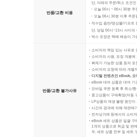
단, 아래의 주문/취소 조건인
오늘 00시 ~ 06시 30분 
반품/교환 비용
오늘 06시 30분 이후 주문
직수입 음반/영상물/기프트 
단, 당일 00시~13시 사이
박스 포장은 택배 배송이 가
소비자의 책임 있는 사유로 
소비자의 사용, 포장 개봉에 
복제가 가능한 상품 등의 포장을 
소비자의 요청에 따라 개별
디지털 컨텐츠인 eBook, 
eBook 대여 상품은 대여 기
모바일 쿠폰 등록 후 취소/환
반품/교환 불가사유
중고상품이 구매확정(자동 
LP상품의 재생 불량 원인이 기
시간의 경과에 의해 재판매가
전자상거래 등에서의 소비자
eBook 세트 상품은 일괄 
1개의 상품으로 취급 및 판매
우, 세트 상품 전부 및 세트