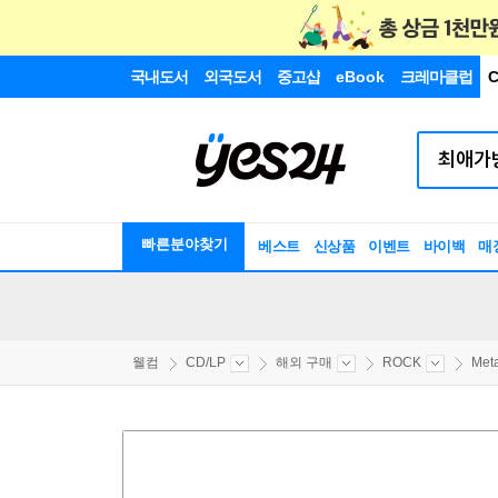
국내도서
외국도서
중고샵
eBook
크레마클럽
C
빠른분야찾기
베스트
신상품
이벤트
바이백
매
웰컴
CD/LP
해외 구매
ROCK
Meta