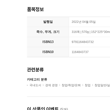
품목정보
발행일
2022년 04월 05일
쪽수, 무게, 크기
316쪽 | 570g | 152*225*30
ISBN13
9791164843732
ISBN10
1164843737
관련분류
카테고리 분류
국내도서
경제 경영
창업/취업/은퇴
창업
창업일반/
이 상품의 이벤트
(5개)