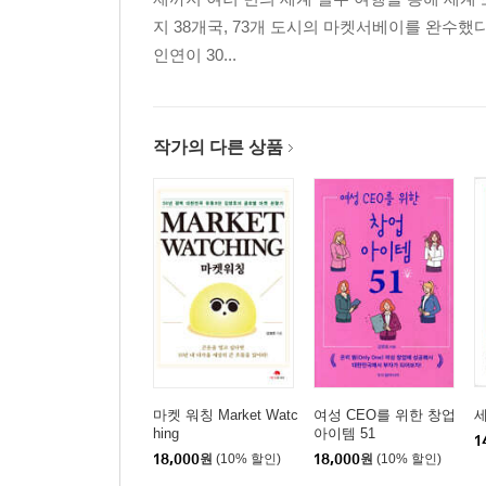
12. 스트레스 해소를 위한 방이 있다면 59
지 38개국, 73개 도시의 마켓서베이를 완수
13. 함께 눈물 흘리는 모임이 있다고? 62
인연이 30...
14. 신혼부부가 함께 요리하고 싶다면 65
[쉼터] 지속 가능한 구독서비스가 대세라고? 68
1-3. 융복합적 사고의 전환
작가의 다른 상품
15. 보이지 않는 서비스와 보이는 상품을 결합하면 7
16. 프리랜서 라이프 매니저의 직무는? 74
17. 이동식 화풀이 공간 비즈니스란? 76
18. 음식값이 손님 마음대로라고? 79
19. 빛이 없는 식당에서 식사를 하라고? 81
20. 1년 회원제로 가능한 사업이 많아진다고? 83
21. 뭐, 이혼이 즐겁다고? 86
22. 현대판 물물교환이 탄생했다는데 89
마켓 워칭 Market Watc
여성 CEO를 위한 창업
23. 잠이 모자라는데, 낮잠을 판다고? 92
hing
아이템 51
1
24. 손님에게 불편을 팔면서 돈을 번다고? 95
18,000
원
(10% 할인)
18,000
원
(10% 할인)
25. 두 짝이 아닌 세 짝을 주는 이상한 가게가 있다고?