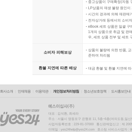
중고상품이 구매확정(자동 
LP상품의 재생 불량 원인이 기
시간의 경과에 의해 재판매가
전자상거래 등에서의 소비자
eBook 세트 상품은 일괄 
1개의 상품으로 취급 및 판매
우, 세트 상품 전부 및 세트
상품의 불량에 의한 반품, 교
소비자 피해보상
준하여 처리됨
환불 지연에 따른 배상
대금 환불 및 환불 지연에 
회사소개
인재채용
이용약관
개인정보처리방침
청소년보호정책
도서홍보안내
대표 : 김석환, 최세라
주소 : 서울시 영등포구 은행로 11, 5층~6층(여의도동,일신
사업자등록번호 : 229-81-37000 통신판매업신고 : 제 200
이메일 : yes24help@yes24.com 호스팅 서비스사업자 :