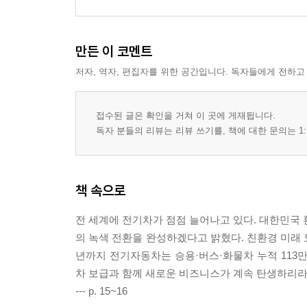
26. 딱 3개월만 프로 영업 인력이 필요하다면 101
27. 자동 기부되는 음료수병에 털모자를 왜 씌워? 1
만든 이 코멘트
[쉼터] 메가트렌드를 기억하고 1,000만 원 이하로 창
저자, 역자, 편집자를 위한 공간입니다. 독자들에게 전하고
Part 2. 뉴 제너레이션 & 뉴 마켓
접수된 글은 확인을 거쳐 이 곳에 게재됩니다.
2-1. 솔로 싱글족
독자 분들의 리뷰는 리뷰 쓰기를, 책에 대한 문의는 1:
28. 프러포즈 순간을 촬영해준다면 113
29. 머릿결 한방치유까지 해주는 미용실이 있다고? 
책 속으로
30. N잡 시대, 애프터 6 비즈니스는 당연한 것 아닌가
31. 찾아가는 반려동물 목욕 대행 서비스가 있다면 1
전 세계에 전기차가 점점 늘어나고 있다. 대한민국 
32. 돈 받고 푸념을 들어준다고? 125
의 녹색 전환을 완성하겠다고 밝혔다. 친환경 미래 모
33. 이젠 건강센터도 복합형이 살아남는다고? 128
년까지 전기자동차는 승용·버스·화물차 누적 113만
[쉼터] 우선 비어 있는 창업 시장을 알아내는 방법 1
차 보급과 함께 새로운 비즈니스가 계속 탄생하리라
--- p. 15~16
2-2. 위풍당당 여성