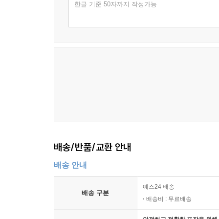
한글 기준 50자까지 작성가능
76. 오토캠핑장에 상존하는 문제를 해결하려면 285
77. ‘5,000만 파운드를 트럭에 싣고 도주’한 은행
78. 자투리땅을 테마파크로 만들 수 있다고? 291
79. 비즈니스와 여행을 결합하면 295
80. 지역화폐를 만들어 관광객을 모집한다면 298
81. 유명 음식점을 벤치마킹하러 떠나볼까? 300
82. 사업할 아이템을 배우러 떠나볼까? 302
유통9단 김영호의 트렌드 창업교실 308
배송/반품/교환 안내
배송 안내
예스24 배송
배송 구분
배송비 : 무료배송