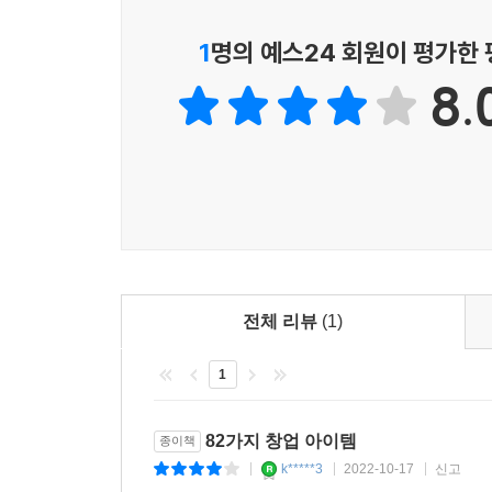
59. 시니어를 위한 특별한 다이어리가 대세인 세상 2
일 외에는 딱히 하는 일이 없다는 점을 눈여겨봤다.
[쉼터] 해외여행 중에 뉴 비즈니스의 희망을 보다 22
1
명의 예스24 회원이 평가한
그래서 이 회사는 미국 트럭 운전자들의 건강 증진을
10곳의 주차장에 트레일러형 이동식 피트니스를 설
8.
Part 3. 기존 사업의 고정관념 파괴와 뉴 비즈니스
--- p. 269
3-1. 식음료 사업
60. 한 입에 들어가면서 재미있는 아이템은 뭐가 있지
61. 맥주를 미터(길이 단위)로 판매한다고? 230
62. 몸 만들고 싶어 저칼로리 음식만을 찾고 싶은데 
63. QR코드에 나만의 메시지를 담아 선물하고 싶은데
64. 재료도 내 마음대로, 친구에게 자랑도 가능한 가
전체 리뷰
(1)
65. 세상에서 가장 비싼 땅에 와이너리가 탄생했다고?
1
[쉼터] 해외여행 중에 만나게 되는 뉴 비즈니스 아이템
3-2. 교육사업
82가지 창업 아이템
종이책
k*****3
2022-10-17
신고
|
|
|