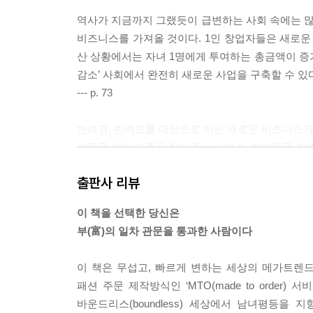
역사가 지금까지 그랬듯이 급변하는 사회 속에는 많
34. 여성의 위생을 위해 탄생한 화장실 필수품은? 1
비즈니스를 가져올 것이다. 1인 창업자들은 새로운
35. 불륜을 막는 앱과 찾아내는 앱의 승자는? 137
산 상황에서는 자녀 1명에게 투여하는 총금액이 증
36. 혼자 사는 여성에게 꼭 필요한 서비스는? 140
감소’ 사회에서 완전히 새로운 사업을 구축할 수 있
37. 결혼식 피로연을 실속 있게 치르고 싶다면 142
--- p. 73
38. 이제는 일인용, 일회용 구독경제 시대 144
39. 여성과 특화된 매물 위주, 부동산의 진화 146
반려견, 반려묘를 대상으로 하는 새로운 비즈니스가 
40. 향기의 여왕, 허브를 넣은 베개를 수작업으로 한다
려동물 입양 가족을 찾아주는 서비스, 반려동물 장례
41. 갑자기 많은 사람이 모이는 곳에 꼭 필요한 서비스
여기서 더 나아가 최근 미국에서는 코로나 팬데믹으
42. 여성만을 위한 여행 가방은 뭐가 다를까? 155
출판사 리뷰
족한 수의사 현상 때문에 새로운 비즈니스가 탄생하게
43. 요가 수련소가 움직인다고? 158
다. 대표적인 회사로 ‘퍼지(Fuzzy)’가 있다. ‘퍼지
[쉼터] 엄마는 CEO 162
이 책을 선택한 당신은
--- p. 122~123
부(富)의 일차 관문을 통과한 사람이다
2-3. 식스포켓 키즈
우리나라에서도 어린이 운송업은 상당히 발달한 비즈
이 책은 무섭고, 빠르게 변하는 세상의 메가트렌
미국 캘리포니아주 산타크루즈에 사는 이 비즈니스
44. 맞벌이 부모의 아이가 갑자기 아프다면? 167
패션 주문 제작방식인 ‘MTO(made to order)
들의 직장 스케줄이 아이들 때문에 엉망이 될 때가
45. 그냥 장난감 말고 뭔가 아이에게 도움이 된다면 
바운드리스(boundless) 세상에서 남녀평등을
해답이 바로 이 사업이었다고 한다. 어린이 전용운송