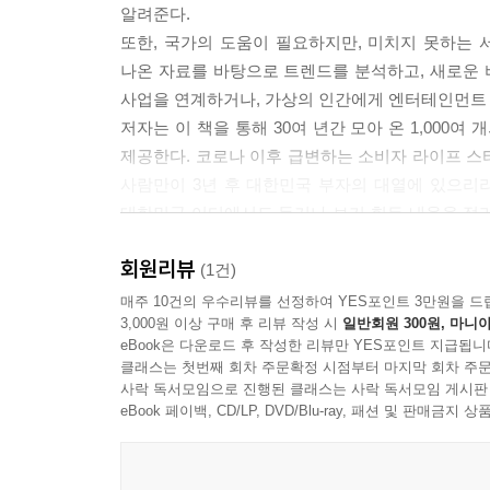
46. 초보 엄마는 젖먹이에게 어떤 도움을 줘야 할까? 
알려준다.
학부모들은 아이들을 보내야 할 곳까지의 약도와 1
47. 출산 축하 선물만을 파는 온라인 쇼핑몰로 특화할
또한, 국가의 도움이 필요하지만, 미치지 못하는
정한다. 자녀가 많은 가정은 어린이 3명당 할인 혜
48. 세계적인 사업가를 어릴 때부터 키운다면 177
나온 자료를 바탕으로 트렌드를 분석하고, 새로운
할 수 있게 됐다고 말한다.
49. 귀하디귀한 우리 아이의 이동교통편은 누구에게 
사업을 연계하거나, 가상의 인간에게 엔터테인먼트 
--- p. 179~180
50. 하나밖에 없는 우리 아이만을 위한 귀금속과 안경
저자는 이 책을 통해 30여 년간 모아 온 1,000
51. 일시적 문신으로 아이 생명을 구한다고? 186
제공한다. 코로나 이후 급변하는 소비자 라이프 스
1미터 맥주를 개발하게 된 배경도 독특하다. 이 주점
[쉼터] 해외에서 트렌드 정보를 입수하는 여섯 가지 방
사람만이 3년 후 대한민국 부자의 대열에 있으리라
는데 단체 손님을 위한 맥주 운반에 1ｍ짜리 나무판이
대한민국 어디에서도 듣거나 보기 힘든 내용을 정리해
입해 맥주잔의 차별화를 유도했다는 점도 특이하다.
2-4. 액티브 시니어 50+
창업에 도전할 스타트업 희망자는 반드시 이 책을 읽
베를린에 갈 여행객은 200cc 맥주 12잔이 나오는
회원리뷰
(1건)
것을 직접 체험해보기 바란다. 부피의 개념을 길이
52. 돈 많고 시간 많은 시니어 마켓에는 무엇이 있을까
매주 10건의 우수리뷰를 선정하여 YES포인트 3만원을 드
--- p. 231
3,000원 이상 구매 후 리뷰 작성 시
일반회원 300원, 마니아
53. 새로운 3D 업무지만 칭찬받는 사후 서비스는? 1
eBook은 다운로드 후 작성한 리뷰만 YES포인트 지급됩니
54. 이동이 힘든 시니어 고객은 생필품을 어떻게 구매
즉, 고객을 찾아가는 피트니스 서비스다.
클래스는 첫번째 회차 주문확정 시점부터 마지막 회차 주문
55. 자꾸 까먹는 중장년을 위한 게임이 있다면 204
사락 독서모임으로 진행된 클래스는 사락 독서모임 게시판
미국의 피트니스 프랜차이즈 업체 ‘스냅 피트니스(Sna
56. 돈 많고 나이도 지긋한 고객만을 위한 여행상품이
eBook 페이백, CD/LP, DVD/Blu-ray, 패션 및 판매금
근무를 시작하는 이들이 이용할 수 있는 피트니스나
57. 중년 고객을 타깃으로 성공한 카페는 무엇이 다른
을 돌아다니며 근무하는 대형 트럭 운전자들이었다
58. 교통약자 또는 지방에서 병원을 위해 상경한다면
알다시피 어느 나라나 마찬가지로 트럭 운전자들은 