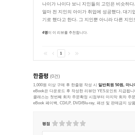
66. 운동장에는 경기 코치가, 경영에는 누가 필요할까
나이가 나이다 보니 지인들의 고민은 비슷하다.
67. 남자도 차밍스쿨이 필요할까? 251
얼마 전 지인의 아이가 취업에 성공했다. 대기
68. 이제부터 온라인 게임에서 이기고 싶다면? 254
기로 했다고 한다. 그 지인뿐 아니라 다른 지인도
[쉼터] 미국 베이비붐 세대들이 좋아하는 상품 257
4명
이 이 리뷰를 추천합니다.
3-3. 모빌리티사업
1
69. 두 남자와 트럭 하나로 사업을 시작했다고? 261
70. 샌드위치 배달에 성공한 뒤, 꼬마빌딩을 구입했다
71. 고령자들만을 위한 이사방식은? 266
한줄평
(0건)
72. 트럭 운전사를 위한 피트니스 센터가 찾아온다고?
1,000원 이상 구매 후 한줄평 작성 시
일반회원 50원, 마니
73. 버스 안에서 식사하는 레스토랑이 생겼다고? 27
eBook은 다운로드 후 작성한 리뷰만 YES포인트 지급됩니
74. 고객만 있으면 지구 어디든지 찾아가는 카페가 있
클래스는 첫번째 회차 주문확정 시점부터 마지막 회차 주문
75. 자동차를 타고 가다가 마음에 드는 이성을 봤다면
eBook 페이백, CD/LP, DVD/Blu-ray, 패션 및 판매금
[쉼터] 트렌드의 교차점에서 미래를 보는 열 가지 방법
평점
3-4. 여행 & 관광사업