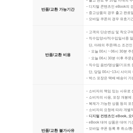
출고 완료 후 10일 이내의 
디지털 콘텐츠인 eBook의 
반품/교환 가능기간
중고상품의 경우 출고 완료일
모바일 쿠폰의 경우 유효기간(
고객의 단순변심 및 착오구
직수입양서/직수입일서중 일
단, 아래의 주문/취소 조건인
오늘 00시 ~ 06시 30분 
반품/교환 비용
오늘 06시 30분 이후 주문
직수입 음반/영상물/기프트 
단, 당일 00시~13시 사이
박스 포장은 택배 배송이 가
소비자의 책임 있는 사유로 
소비자의 사용, 포장 개봉에 
복제가 가능한 상품 등의 포장을 
소비자의 요청에 따라 개별
디지털 컨텐츠인 eBook, 
eBook 대여 상품은 대여 기
모바일 쿠폰 등록 후 취소/환
반품/교환 불가사유