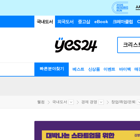
국내도서
외국도서
중고샵
eBook
크레마클럽
C
빠른분야찾기
베스트
신상품
이벤트
바이백
매
웰컴
국내도서
경제 경영
창업/취업/은퇴