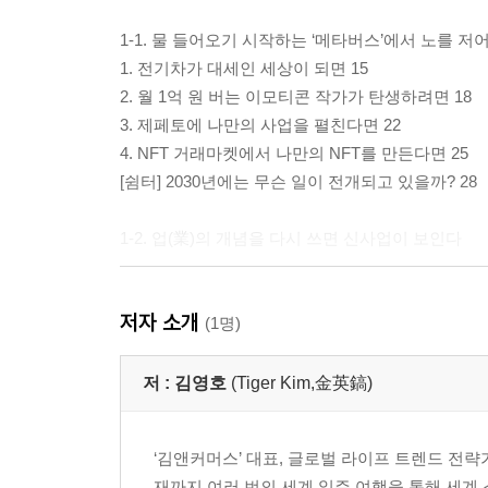
1-1. 물 들어오기 시작하는 ‘메타버스’에서 노를 저
1. 전기차가 대세인 세상이 되면 15
2. 월 1억 원 버는 이모티콘 작가가 탄생하려면 18
3. 제페토에 나만의 사업을 펼친다면 22
4. NFT 거래마켓에서 나만의 NFT를 만든다면 25
[쉼터] 2030년에는 무슨 일이 전개되고 있을까? 28
1-2. 업(業)의 개념을 다시 쓰면 신사업이 보인다
5. 색다른 글로벌 프리미엄 김밥 비즈니스란? 33
저자 소개
6. 한정판 신발 사업이 뜨는 이유는? 37
(1명)
7. 1인 헤어샵이 헤쳐 모인다면 43
8. 있는 지식을 나누면서 돈도 번다고? 46
저 :
김영호
(Tiger Kim,金英鎬)
9. 지난날 과오를 온라인에서 세탁하고 싶다면 50
10. ‘체스복싱’은 서양에서, 그렇다면 동양에서는? 5
‘김앤커머스’ 대표, 글로벌 라이프 트렌드 전략가
11. 택시를 이용해서 움직이는 매장을 만든다고? 56
재까지 여러 번의 세계 일주 여행을 통해 세계