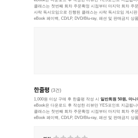
구성하는 모든 요소들이 관계를 갖고 어그러지는
클래스는 첫번째 회차 주문확정 시점부터 마지막 회차 주문
경험하고, 감지하며, 생각한 바를 담담하고 차분
사락 독서모임으로 진행된 클래스는 사락 독서모임 게시판
관계성을 효과적으로 그려낸다. 또한 “사실의 연쇄,
eBook 페이백, CD/LP, DVD/Blu-ray, 패션 및 판매금
이면, 이상의 의미를 발견해가는 과정과 노력을 멈
행위와 감정, 사건과 인물, 자신과 관계된 모든
작품들은 문득 어깨를 잡는 누군가의 “차가운 손”(
핀 시리즈 공통 테마 에세이
〈현대문학 핀 시리즈〉 시인선에 붙인 에세이난은
한 걸음 다가서게 한다. 그런 의미에서 공통 테
한줄평
(3건)
고유한 정서를 드러내는 이 에세이는 독자들에게 
볼륨의 주제 혹은 테마는 ‘대중 스타, 인물’이다.
1,000원 이상 구매 후 한줄평 작성 시
일반회원 50원, 마니
eBook은 다운로드 후 작성한 리뷰만 YES포인트 지급됩니
오은경 시인의 에세이 「미끄러짐」은 청소년기에 
클래스는 첫번째 회차 주문확정 시점부터 마지막 회차 주문
영향을 받았던 사람, 그러나 이제는 세상을 떠나 그
eBook 페이백, CD/LP, DVD/Blu-ray, 패션 및 판매금
주었던 이유와 시간을 밝히는 과정은 시인이 평소
매력을 발견하게 해주는 독특한 즐거움을 선사한다