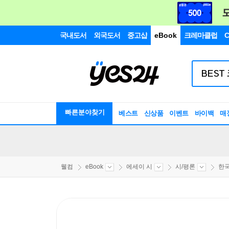
국내도서
외국도서
중고샵
eBook
크레마클럽
C
빠른분야찾기
베스트
신상품
이벤트
바이백
매
웰컴
eBook
에세이 시
시/평론
한국