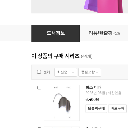
산책 소설
도서정보
리뷰/한줄평
(0/3)
이 상품의 구매 시리즈
(44개)
최신순
품절포함
전체
희소 미래
2025년 06월
제한없음
|
8,400
원
원클릭구매
바로구매