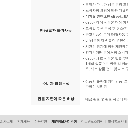
복제가 가능한 상품 등의 포장을 
소비자의 요청에 따라 개별
디지털 컨텐츠인 eBook, 
eBook 대여 상품은 대여 기
모바일 쿠폰 등록 후 취소/환
반품/교환 불가사유
중고상품이 구매확정(자동 
LP상품의 재생 불량 원인이 기
시간의 경과에 의해 재판매가
전자상거래 등에서의 소비자
eBook 세트 상품은 일괄 
1개의 상품으로 취급 및 판매
우, 세트 상품 전부 및 세트
상품의 불량에 의한 반품, 교
소비자 피해보상
준하여 처리됨
환불 지연에 따른 배상
대금 환불 및 환불 지연에 
회사소개
인재채용
이용약관
개인정보처리방침
청소년보호정책
도서홍보안내