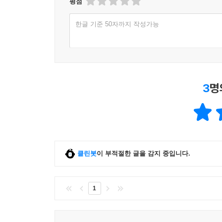
평점
한글 기준 50자까지 작성가능
현대문학 × 아티스트 채지민
아티스트와의 컬래버레이션이라는 특색을 갖춰 이
공간성 위에 인물과 상황의 어긋난 이미지 등을 
작품들로 채워졌다.
3
명
〈현대문학 핀 시리즈〉는 아티스트의 영혼이 깃든
되었다. 각 시편이 그 작품마다의 독특한 향기와 
조화로움 때문일 것이다.
클린봇
이 부적절한 글을 감지 중입니다.
* 채지민 Jimin Chae
1983년 서울 출생. 서울대 서양화과 및 런던 첼시대
홍콩 현대캐피탈 등에 작품 소장.
1