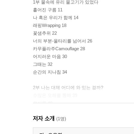
1부 물속에 유리 물고기가 있었다
흩어진 구름 11
나 혹은 우리가 함께 14
래핑Wrapping 18
꽃샘추위 22
너의 부분-울타리를 넘어서 26
카무플라주Camouflage 28
어지러운 마음 30
그때는 32
순간의 지나침 34
2부 나는 대체 어디에 와 있는 걸까?
수많은 오해를 통해 39
유실물 40
재방송 채널 42
저자 소개
산책 소설 44
(1명)
강아지의 이름은 48