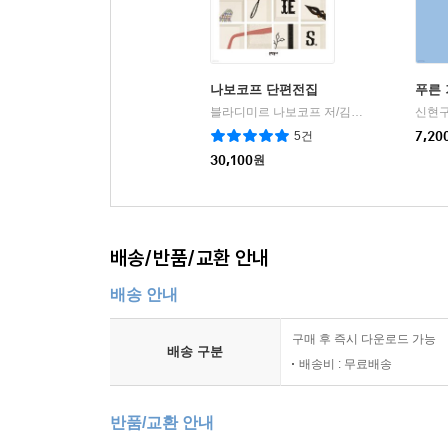
나보코프 단편전집
푸른
블라디미르 나보코프 저/김윤하 역
문학동네
신현구
|
5건
7,20
30,100
원
배송/반품/교환 안내
배송 안내
구매 후 즉시 다운로드 가능
배송 구분
배송비 : 무료배송
반품/교환 안내