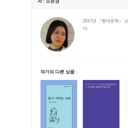
사랑하기 50
저 :
오은경
직거래 중고장터 54
멀고도 가까운 56
2017년 『현대문학』 
잠깐 멈춤 60
다.
3부 전에 보이지 않던 것들이었다
더하기 65
유실물 68
장미 나무와 햄스터 70
조개껍데기 가면 72
작가의 다른 상품
베일Veil 76
트랩Trap 78
빗소리 80
케이지Cage 82
강아지의 이름은 84
너의 뒤에서 86
에세이 : 미끄러짐 91