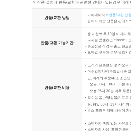
※ 상품 설명에 반품/교환과 관련한 안내가 있는경우 아래 
마이페이지 >
반품/교환 신청
반품/교환 방법
판매자 배송 상품은 판매자와
출고 완료 후 10일 이내의 
디지털 콘텐츠인 eBook의 
반품/교환 가능기간
중고상품의 경우 출고 완료일
모바일 쿠폰의 경우 유효기간(
고객의 단순변심 및 착오구
직수입양서/직수입일서중 일
단, 아래의 주문/취소 조건인
오늘 00시 ~ 06시 30분 
반품/교환 비용
오늘 06시 30분 이후 주문
직수입 음반/영상물/기프트 
단, 당일 00시~13시 사이
박스 포장은 택배 배송이 가
소비자의 책임 있는 사유로 
소비자의 사용, 포장 개봉에 