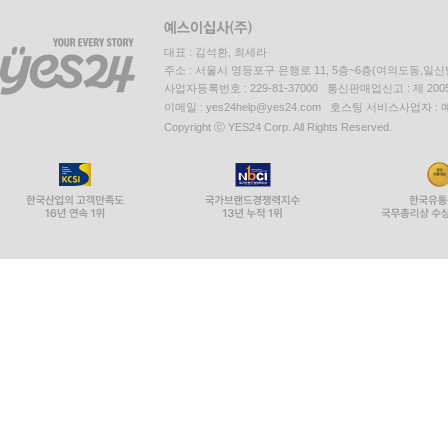
대표 : 김석환, 최세라
주소 : 서울시 영등포구 은행로 11, 5층~6층(여의도동,일신
사업자등록번호 : 229-81-37000 통신판매업신고 : 제 200
이메일 : yes24help@yes24.com 호스팅 서비스사업자 :
Copyright ⓒ YES24 Corp. All Rights Reserved.