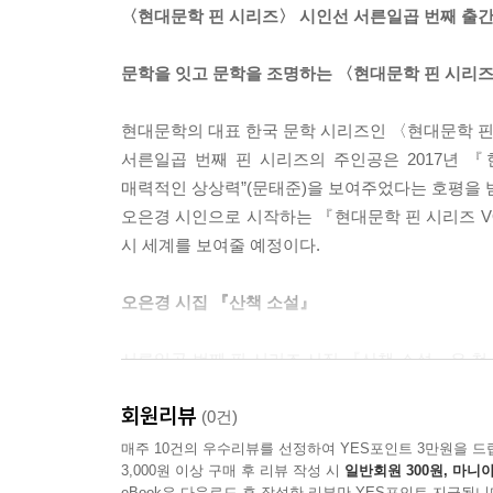
〈현대문학 핀 시리즈〉 시인선 서른일곱 번째 출간
문학을 잇고 문학을 조명하는 〈현대문학 핀 시리
현대문학의 대표 한국 문학 시리즈인 〈현대문학 핀
서른일곱 번째 핀 시리즈의 주인공은 2017년 
매력적인 상상력”(문태준)을 보여주었다는 호평을 받
오은경 시인으로 시작하는 『현대문학 핀 시리즈 VO
시 세계를 보여줄 예정이다.
오은경 시집 『산책 소설』
서른일곱 번째 핀 시리즈 시집 『산책 소설』은 
오은경 시인의 두 번째 시집이다.
회원리뷰
이번 시집은 지극히 현실적이고 친밀한 일상을 
(0건)
드러내면서, 그 안에 존재하는 관계의 불투명함, 세
매주 10건의 우수리뷰를 선정하여 YES포인트 3만원을 드
3,000원 이상 구매 후 리뷰 작성 시
일반회원 300원, 마니아
그간 일상의 세밀한 순간들을 보이는 대로 있는 대
eBook은 다운로드 후 작성한 리뷰만 YES포인트 지급됩니