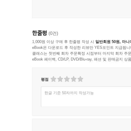
--- p.141~142
코로나 19는 교회에 큰 위협이 되고 있지만 이제
에 따라 신앙생활을 하던 것으로부터, 신앙의 본질
한줄평
(0건)
힘쓰는 것만큼이나 세상에 보내진 자로서 신앙을 
1,000원 이상 구매 후 한줄평 작성 시
일반회원 50원, 마니
사람들을 모아 놓고 교세를 자랑한다면 그것은 교회
eBook은 다운로드 후 작성한 리뷰만 YES포인트 지급됩니
들끼리만 만족스러워하는 폐쇄적인 동질집단 이상의
클래스는 첫번째 회차 주문확정 시점부터 마지막 회차 주문
--- p.177
eBook 페이백, CD/LP, DVD/Blu-ray, 패션 및 판매금
다음으로 외부 회계 감사 제도를 도입할 필요가 있다
평점
이다. 가장 순수한 동기를 가지고 있는 사람일지라도
관들이 의무적으로 회계 시스템을 갖추어야 하고 
한글 기준 50자까지 작성가능
교회의 재정 투명성을 위해 노력하고 있는데, 교회 재
cal Council for Financial Accountabi
서는 이 기관이 정한 기준에 따라 재무제표를 작성
--- p.198