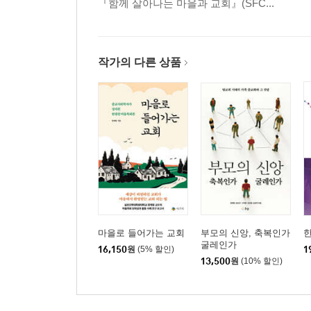
『함께 살아나는 마을과 교회』(SFC...
작가의 다른 상품
마을로 들어가는 교회
부모의 신앙, 축복인가
한
굴레인가
16,150
원
(5% 할인)
1
13,500
원
(10% 할인)