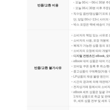
오늘 00시 ~ 06시 30분 
반품/교환 비용
오늘 06시 30분 이후 주문
직수입 음반/영상물/기프트 
단, 당일 00시~13시 사이
박스 포장은 택배 배송이 가
소비자의 책임 있는 사유로 
소비자의 사용, 포장 개봉에 
복제가 가능한 상품 등의 포장을 
소비자의 요청에 따라 개별
디지털 컨텐츠인 eBook, 
eBook 대여 상품은 대여 기
모바일 쿠폰 등록 후 취소/환
반품/교환 불가사유
중고상품이 구매확정(자동 
LP상품의 재생 불량 원인이 기
시간의 경과에 의해 재판매가
전자상거래 등에서의 소비자
eBook 세트 상품은 일괄 
1개의 상품으로 취급 및 판매
우, 세트 상품 전부 및 세트