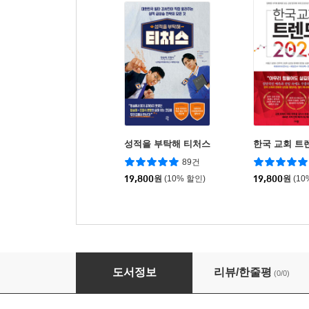
성적을 부탁해 티처스
한국 교회 트렌
89건
19,800
원
(10% 할인)
19,800
원
(10
계속되는 도전
도서정보
리뷰/한줄평
(0/0)