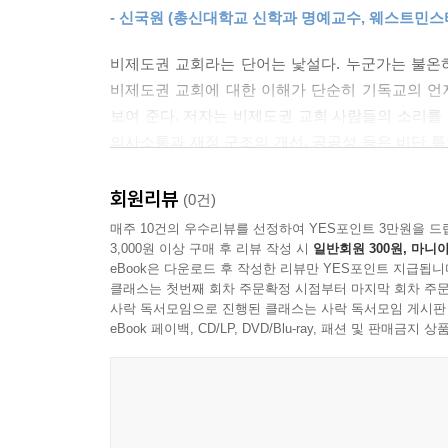
요로 하고 특별히 함께 성찬을 나누고 싶어 하는 
- 신국원 (총신대학교 신학과 명예교수, 웨스트민
후에 2018년경 교회를 시작하게 되었다. 지나친 
공동체를 경험하는 교회 형태가 필요하리라고 생각
비제도권 교회라는 단어는 낯설다. 누군가는 불온하
--- p.106
비제도권 교회에 대한 이해가 단순히 기독교의 언
보여 준다. 저자는 비제도권 교회 사람들의 소리를 
따라서 무종교인들이 모두 무신론자이거나 완전히 
의사소통과 재정 구조의 개선, 공공성 등은 비단 
종교 단체에는 소속되지 않지만 나름대로의 신앙 활동
산소 부족에 민감하게 반응하는 토끼를 동반시켜서,
로 따진다면 종교인 과 무종교인으로 분류되지만,
알아야 하는 이유도 바로 이와 비슷하지 않을까?
회원리뷰
(0건)
서 완전히 비종교적인 사람들 사이의 연속선 위에
- 김선일 (웨스트민스터신학대학원대학교 실천신학
매주 10건의 우수리뷰를 선정하여 YES포인트 3만원을 드
전도 대상자로 여겨 왔지만, 최근에는 무종교인들 
3,000원 이상 구매 후 리뷰 작성 시
일반회원 300원, 마니아
이런 무종교인들은 오히려 기성 종교 집단의 새로운
“예배가 중단되니 예배가 보이기 시작한다”는 말이
eBook은 다운로드 후 작성한 리뷰만 YES포인트 지급됩니
--- p.129
클래스는 첫번째 회차 주문확정 시점부터 마지막 회차 주문
잘 보이지 않던 교회와 신앙의 본질이 보이기 시
사락 독서모임으로 진행된 클래스는 사락 독서모임 게시판
교회의 원안(原案)을 찾아 나선 정탐꾼으로 보는 
eBook 페이백, CD/LP, DVD/Blu-ray, 패션 및 판매금
이 모임의 성도들은 기독교 신앙에서 중요한 것은 
그것으로 품을 수 있게 만들어 낸 정재영 교수의 
의식이 있었다. 중요한 것은 그 정신과 본질이지, 
갱신과 개혁에 일조할 책이다.
한다고 생각하면서 정리한 것은 단순성, 구조, 우정,
- 김석홍 (용인 향상교회 담임목사)
도로 필요하다는 확신을 갖게 되었고 2015년부터
주거공동체여야 한다는 생각에서 주거 인프라의 필