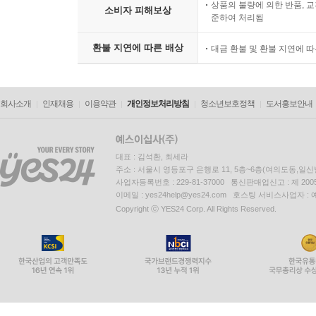
상품의 불량에 의한 반품, 교
소비자 피해보상
준하여 처리됨
환불 지연에 따른 배상
대금 환불 및 환불 지연에 
회사소개
인재채용
이용약관
개인정보처리방침
청소년보호정책
도서홍보안내
대표 : 김석환, 최세라
주소 : 서울시 영등포구 은행로 11, 5층~6층(여의도동,일신
사업자등록번호 : 229-81-37000 통신판매업신고 : 제 200
이메일 : yes24help@yes24.com 호스팅 서비스사업자 :
Copyright ⓒ YES24 Corp. All Rights Reserved.