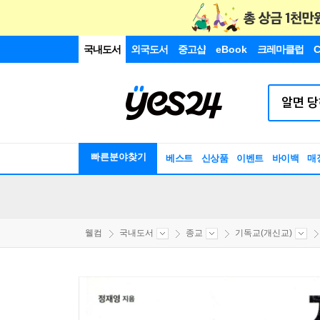
국내도서
외국도서
중고샵
eBook
크레마클럽
C
빠른분야찾기
베스트
신상품
이벤트
바이백
매
웰컴
국내도서
종교
기독교(개신교)