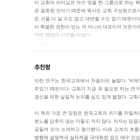
이 교회의 리더십은 여섯 명을 한 그룹으로 하는
은 잘못된 것이기 때문에 목사도 교회 구성원으로서
든 것을 다 알 수도 없고 대변할 수도 없기 때문이
서 특별한 권한이 있는 게 아니라 대표이자 전문가의
키며 10년의 시간을 지냈다.
--- p.36
비제도권 교회에 속한 교인들과 제도권 교회에 속한
추천평
서 비제도권 교회 교인들이 더 높은 만족도를 나타냈
고 할 수 있는 공동체적인 측면에 대해서 비제도권
이런 연구는 한국교계에서 처음이라 놀랍다. ‘비제
하는 신앙적 욕구에 더 부합한다고 해석할 수 있다
주었기 때문이다. 교회가 지금 꼭 필요로 하는 
것으로 나타났다.
갱신을 위한 실질적 논의를 심도 있게 펼쳤다. 교
--- p.74
이 책의 가장 큰 장점은 한국교회의 위기를 치밀하
최근에 부산에서 모이기 시작한 한 교회도 이 경우에 
분노를 감추지 않는 이들도 적지 않다. 저자는 믿음
자(Nones)를 염두에 두고 가정교회 및 소수가 모
공들여 모아 소개하고 평가했다. 미래 교계의 흐름
민으로 사는 사람들이 점점 많아지는 가운데, 개인
병행해 설명력과 설득력을 극대화한 점도 매우 인상