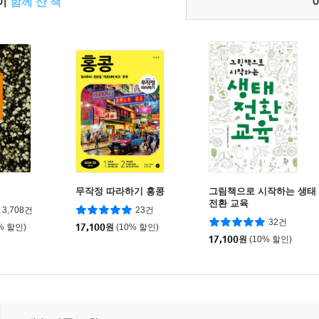
들이
함께 산 책
무작정 따라하기 홍콩
그림책으로 시작하는 생태
전환 교육
3,708건
23건
32건
% 할인)
17,100
원
(10% 할인)
17,100
원
(10% 할인)