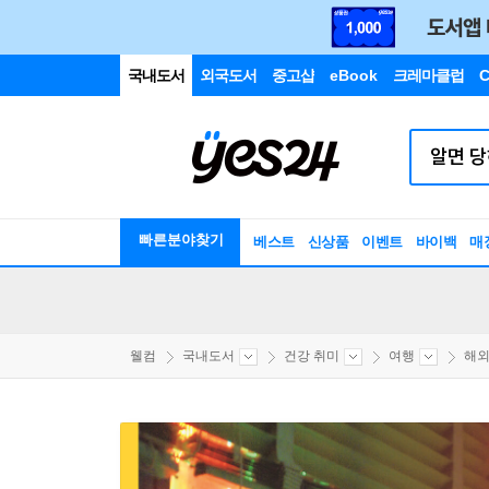
국내도서
외국도서
중고샵
eBook
크레마클럽
C
빠른분야찾기
베스트
신상품
이벤트
바이백
매
웰컴
국내도서
건강 취미
여행
해