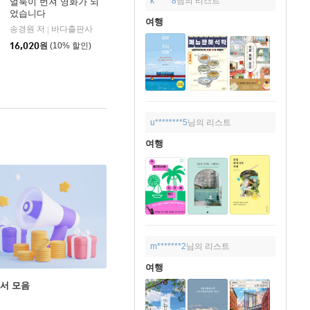
k*****8
님의 리스트
얼룩이 번져 영화가 되
었습니다
여행
송경원 저
바다출판사
|
16,020
원
(10% 할인)
u********5
님의 리스트
여행
m*******2
님의 리스트
여행
도서 모음