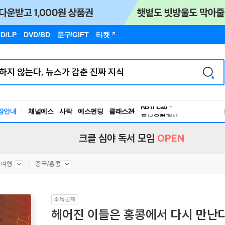
D/LP
DVD/BD
문구
/GIFT
티켓
장안내
채널예스
사락
예스펀딩
클래스24
독서유형검사
RBTI Lab
독서유형검사
크클 심야 독서 모임
OPEN
외여행
중국/홍콩
소득공제
헤어진 이들은 홍콩에서 다시 만난