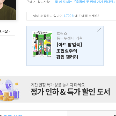
구매 시 참고사항
※ 이 도서는 『홍콩에 두 번째 가게 된다면
이미 소장하고 있다면
1,700원
에 판매해 보세요!
트너샵
프랑스
퐁피두센터 기획
[아트 팝업북]
초현실주의
팝업 갤러리