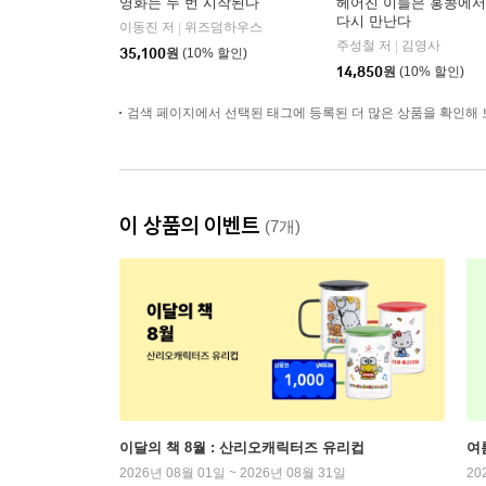
영화는 두 번 시작된다
헤어진 이들은 홍콩에서
다시 만난다
이동진 저
위즈덤하우스
|
주성철 저
김영사
|
35,100
원
(10% 할인)
14,850
원
(10% 할인)
검색 페이지에서 선택된 태그에 등록된 더 많은 상품을 확인해 
이 상품의 이벤트
(7개)
이달의 책 8월 : 산리오캐릭터즈 유리컵
여
2026년 08월 01일 ~ 2026년 08월 31일
20