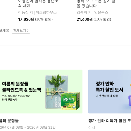
이동진이 말하는 봉준호
영화 보고 오는 길에 글
의 세계
을 썼습니다
이동진 저
위즈덤하우스
김중혁 저
안온북스
|
|
17,820
원
(10% 할인)
21,600
원
(10% 할인)
보세요.
전체보기
름의 문장들
정가 인하 & 특가 할인 
26년 07월 08일 ~ 2026년 08월 31일
상시