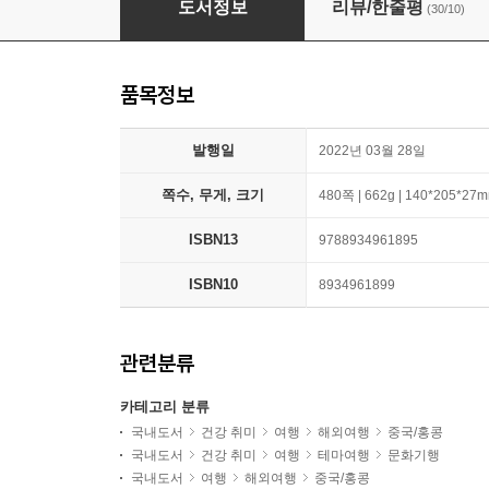
도서정보
리뷰/한줄평
(30/10)
품목정보
발행일
2022년 03월 28일
쪽수, 무게, 크기
480쪽 | 662g | 140*205*27
ISBN13
9788934961895
ISBN10
8934961899
관련분류
카테고리 분류
국내도서
건강 취미
여행
해외여행
중국/홍콩
국내도서
건강 취미
여행
테마여행
문화기행
국내도서
여행
해외여행
중국/홍콩