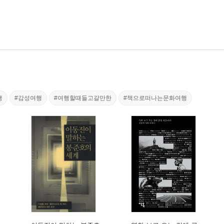
행
#감성여행
#여행할때들고갈만한
#책으로떠나는문화여행