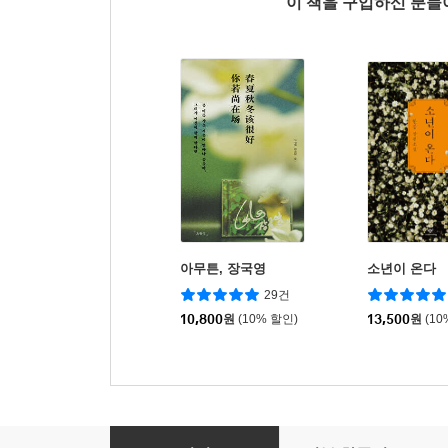
이 책을 구입하신 분
아무튼, 장국영
소년이 온다
29건
10,800
원
(10% 할인)
13,500
원
(10
헤어진 이들은 홍콩에서 다시 만난다