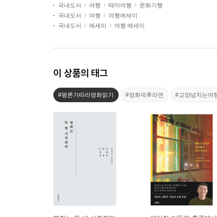
국내도서
여행
테마여행
문화기행
국내도서
여행
여행에세이
국내도서
에세이
여행 에세이
이 상품의 태그
#평론가따라영화읽기
#영화덕후라면
#교양넘치는여