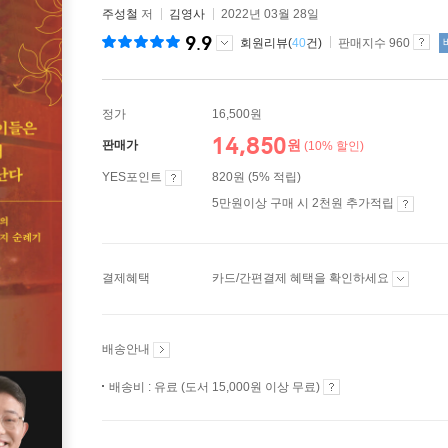
주성철
저
김영사
2022년 03월 28일
9.9
회원리뷰(
40
건)
판매지수 960
정가
16,500원
14,850
원
판매가
(10% 할인)
YES포인트
820원 (5% 적립)
5만원이상 구매 시 2천원 추가적립
결제혜택
카드/간편결제 혜택을 확인하세요
배송안내
배송비 : 유료 (도서 15,000원 이상 무료)