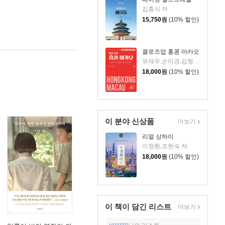
김충식 저
15,750
원
(10% 할인)
클로즈업 홍콩 마카오
유재우,손미경,김형일 저
18,000
원
(10% 할인)
이 분야 신상품
더보기
리얼 상하이
이창환,조현숙 저
18,000
원
(10% 할인)
이 책이 담긴
리스트
더보기