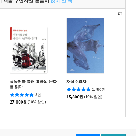
이 책을 구입하신 분들이
많이 산 책
2
/4
광동어를 통해 홍콩의 문화
채식주의자
를 읽다
1,790건
3건
15,300
원
(10% 할인)
27,000
원
(10% 할인)