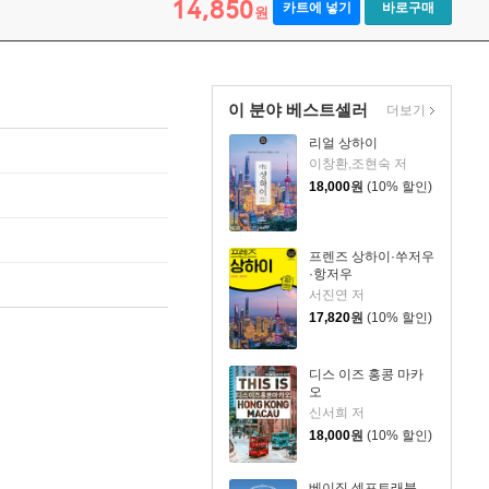
14,850
카트에 넣기
바로구매
원
이 분야 베스트셀러
더보기
리얼 상하이
이창환,조현숙 저
18,000
원
(10% 할인)
프렌즈 상하이·쑤저우
·항저우
서진연 저
17,820
원
(10% 할인)
디스 이즈 홍콩 마카
오
신서희 저
18,000
원
(10% 할인)
베이징 셀프트래블