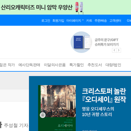
로그인
회원가입
마이페이지
카트
주문/배송
고객센터
Gl
젊은 작가
예사단독판매
이달의사은품
특가할인
추천도서
대량/법인
다
주성철 기자의 홍콩영화 성지 순례기
[ 개정판 ]